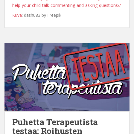
help-your-child-talk-commenting-and-asking-questions//
Kuva
: dashu83 by Freepik
Puhetta Terapeutista
testaa: Roihusten