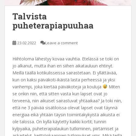
Talvista
puheterapiapuuhaa
23.02.2022
Leave a comment
Hiihtoloma lähestyy kovaa vauhtia. Etelässä se toki on
jo alkanut, mutta ihan en siihen aikatauluun ehtinyt.
Meillä täällä kotikulisseissa sairastetaan. Ei yllättävää,
kun on kaksi päiväkoti-ikäistä lasta perheessä ja yksi
vanhempi, joka kiertää päiväkoteja ja kouluja
Miten
se onkin niin, että sitten vasta kun lapset ovat jo
terveenä, niin aikuiset sairastuvat yhtäaikaa? Ja toki niin,
että ne 3 päivää sisätiloissa olevat lapset ovat täynnä
energiaa eikä yhtään täysin toimintakykyistä aikuista ei
ole talossa. On kyllä käytetty kaikki kortit; tunnin
kylpyaika, puheterapialaukun tutkiminen, piirtämiset ja
askartelut, keittiönkaappien tutkimukset yms. Mikä teillä