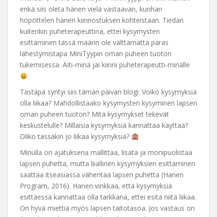
enkä siis oleta hänen vielä vastaavan, kunhan
höpöttelen hänen kiinnostuksen kohteistaan. Tiedän
kuitenkin puheterapeuttina, ettei kysymysten
esittäminen tässä määrin ole välttämättä paras
lähestymistapa MiniTyypin oman puheen tuoton
tukemisessa. Äiti-minä jäi kiinni puheterapeutti-minälle
Tästäpä syntyi siis tämän päivän blogi. Voiko kysymyksiä
olla liikaa? Mahdollistaako kysymysten kysyminen lapsen
oman puheen tuoton? Mitä kysymykset tekevät
keskustelulle? Millaisia kysymyksiä kannattaa käyttää?
Oliko tässäkin jo liikaa kysymyksiä?
Minulla on ajatuksena mallittaa, lisätä ja monipuolistaa
lapsen puhetta, mutta liiallinen kysymyksien esittäminen
saattaa itseasiassa vähentää lapsen puhetta (Hanen
Program, 2016). Hanen vinkkaa, että kysymyksiä
esittäessä kannattaa olla tarkkana, ettei esitä niitä liikaa.
On hyvä miettiä myös lapsen taitotasoa. Jos vastaus on