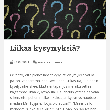
Liikaa kysymyksiä?
21.02.2021
Leave a comment
On tieto, että pienet lapset kysyvät kysymyksiä välillä
paljon! Vanhemmat saattavat ihan tuskastua, kun pahin
kyselyvaihe iskee. Mutta entäpä, jos me aikuisetkin
käytämme liikaa kysymyksiä? Havahduin yhtenä päivänä
siihen, että puhun melkein kokoajan kysymysmuodossa
meidän MiniTyypille. ”Löysitkö auton?”, ”Minne pallo
menee?”, ”Onko sulla kirja?”. MiniTyyppi on 9kk ikäinen