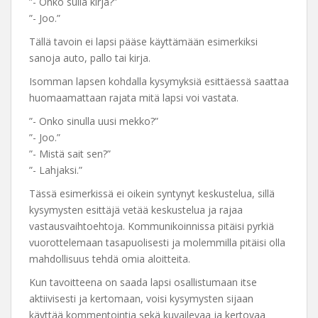
”- Onko sulla kirja?”
”- Joo.”
Tällä tavoin ei lapsi pääse käyttämään esimerkiksi
sanoja auto, pallo tai kirja.
Isomman lapsen kohdalla kysymyksiä esittäessä saattaa
huomaamattaan rajata mitä lapsi voi vastata.
”- Onko sinulla uusi mekko?”
”- Joo.”
”- Mistä sait sen?”
”- Lahjaksi.”
Tässä esimerkissä ei oikein syntynyt keskustelua, sillä
kysymysten esittäjä vetää keskustelua ja rajaa
vastausvaihtoehtoja. Kommunikoinnissa pitäisi pyrkiä
vuorottelemaan tasapuolisesti ja molemmilla pitäisi olla
mahdollisuus tehdä omia aloitteita.
Kun tavoitteena on saada lapsi osallistumaan itse
aktiivisesti ja kertomaan, voisi kysymysten sijaan
käyttää kommentointia sekä kuvailevaa ja kertovaa