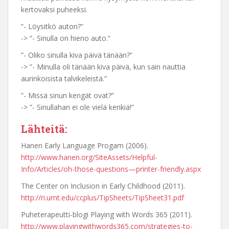
kertovaksi puheeksi.
”- Löysitkö auton?”
-> ”- Sinulla on hieno auto.”
”- Oliko sinulla kiva päivä tänään?”
-> ”- Minulla oli tänään kiva päivä, kun sain nauttia
aurinkoisista talvikeleistä.”
”- Missä sinun kengät ovat?”
-> ”- Sinullahan ei ole vielä kenkiä!”
Lähteitä:
Hanen Early Language Progam (2006).
http://www.hanen.org/SiteAssets/Helpful-
Info/Articles/oh-those-questions—printer-friendly.aspx
The Center on Inclusion in Early Childhood (2011).
http://ri.umt.edu/ccplus/TipSheets/
TipSheet31
.pdf
Puheterapeutti-blogi Playing with Words 365 (2011).
http://www.playingwithwords365.com/strategies-to-