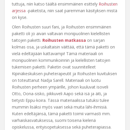
tuttuja, niin katso täältä ensimmäinen esittely
Roihusten
arjessa
-paketista, niin saat paremman käsityksen mistä
on kyse.
Olen Roihusten suuri fani, ja Roihusten ensimmäinen
paketti oli jo aivan valtavan monipuolinen kielellisten
taitojen paketti.
Roihusten matkassa
on sarjan
kolmas osa, ja uskaltaisin väittää, että tämä paketti on
vielä edeltäjiään kattavampi! Tämä materiaali on
monipuolinen kommunikoinnin ja kielellisten taitojen
tukemisen paketti. Paketin ovat suunnitelleet
Kipinäkeskuksen puheterapeutit ja Roihusten kuvituksen
on toteuttanut Nadja Sarell. Materiaali on luotu
Roihusten perheen ympärille, johon kuuluvat isoveli
Otto, Oona-sisko, pikkuveli Aapo sekä isä ja äiti, ja
tietysti Eppu-koira. Tässä materiaalissa tutuksi tulee
mummin lisäksi myös vaari sekä muita lähi-ihmisiä.
Kuten edeltäjänsä, tämä paketti toimii varmasti mm.
varhaiskasvatuksessa, suomi toisena kielenä
opiskelussa, erityisopetuksessa sekä puheterapiassa.