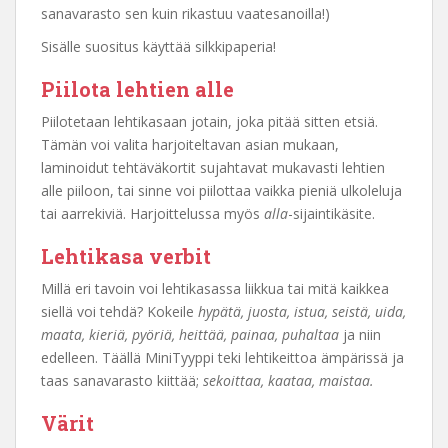
sanavarasto sen kuin rikastuu vaatesanoilla!)
Sisälle suositus käyttää silkkipaperia!
Piilota lehtien alle
Piilotetaan lehtikasaan jotain, joka pitää sitten etsiä.
Tämän voi valita harjoiteltavan asian mukaan,
laminoidut tehtäväkortit sujahtavat mukavasti lehtien
alle piiloon, tai sinne voi piilottaa vaikka pieniä ulkoleluja
tai aarrekiviä. Harjoittelussa myös
alla
-sijaintikäsite.
Lehtikasa verbit
Millä eri tavoin voi lehtikasassa liikkua tai mitä kaikkea
siellä voi tehdä? Kokeile
hypätä, juosta, istua, seistä, uida,
maata, kieriä, pyöriä, heittää, painaa, puhaltaa
ja niin
edelleen. Täällä MiniTyyppi teki lehtikeittoa ämpärissä ja
taas sanavarasto kiittää;
sekoittaa, kaataa, maistaa.
Värit