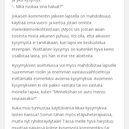
”- Mitä ruokaa sinä haluat?”
Jokaisen kommentin jälkeen lapsella on mahdollisuus
käyttää oma vuoro ja kertoa jotain omista
mielenkiinnonkohteistaan. (Myös siis jostain aivan
toisesta mistä aikuinen puhuu). Voi olla, että aikuisen
kysymystä ei tarvitakaan, kun lapsi vie keskustelua
eteenpäin. Yksittäinen kysymys on kuitenkin hyvä keino
osallistaa lasta, jos hän ei itse tee aloitteita.
Kysymyksien asettelussa voi myös mahdollistaa lapselle
suuremman roolin ja enemmän vastausvaihtoehtoja
esittämällä esimerkiksi avoimia kysymyksiä. Avoimeen
kysymykseen ei ole pakko vastata tai voi vastata
monella tapaa, kuten ”Minneköhän se auto menisi
seuraavaksi?”
Kuka muu tunnustaa käyttävänsä liikaa kysymyksiä
lasten kanssa? Sorrun tähän myös etäpuheterapiassa,
mutta nyt ryhdistäydytään! Tässä meille hyvä harjoitus:
muuttaa päivässä kolme kysymystä kommentiksi tai