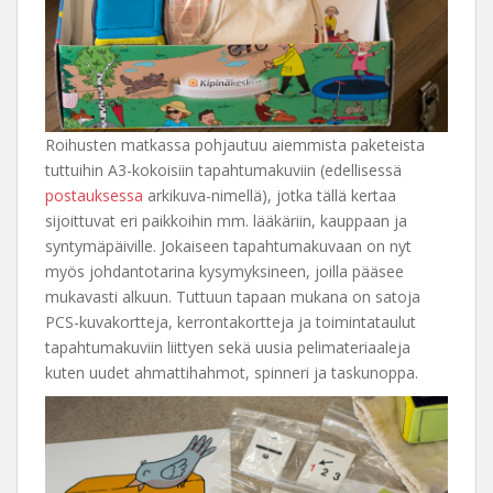
Roihusten matkassa pohjautuu aiemmista paketeista
tuttuihin A3-kokoisiin tapahtumakuviin (edellisessä
postauksessa
arkikuva-nimellä), jotka tällä kertaa
sijoittuvat eri paikkoihin mm. lääkäriin, kauppaan ja
syntymäpäiville. Jokaiseen tapahtumakuvaan on nyt
myös johdantotarina kysymyksineen, joilla pääsee
mukavasti alkuun. Tuttuun tapaan mukana on satoja
PCS-kuvakortteja, kerrontakortteja ja toimintataulut
tapahtumakuviin liittyen sekä uusia pelimateriaaleja
kuten uudet ahmattihahmot, spinneri ja taskunoppa.