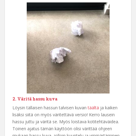
2. Väritä hassu kuva
Löysin tällaisen hassun talvisen kuvan
täältä
ja kaiken
lisäksi siitä on myös väritettävä versio! Kerro lausein
hassu juttu ja väritä se. Myös loistava kotitehtäväidea.
Toinen ajatus tämän käyttöön olisi värittää ohjeen
mukaan hassu kuva, jolloin kuuntelu ja ymmärtäminen