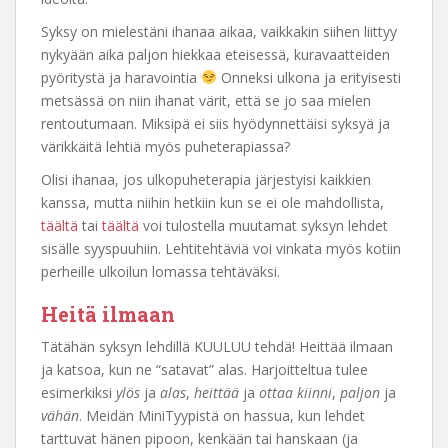
Syksy on mielestäni ihanaa aikaa, vaikkakin siihen liittyy
nykyään aika paljon hiekkaa eteisessä, kuravaatteiden
pyöritystä ja haravointia
Onneksi ulkona ja erityisesti
metsässä on niin ihanat värit, että se jo saa mielen
rentoutumaan. Miksipä ei siis hyödynnettäisi syksyä ja
värikkäitä lehtiä myös puheterapiassa?
Olisi ihanaa, jos ulkopuheterapia järjestyisi kaikkien
kanssa, mutta niihin hetkiin kun se ei ole mahdollista,
täältä
tai
täältä
voi tulostella muutamat syksyn lehdet
sisälle syyspuuhiin. Lehtitehtäviä voi vinkata myös kotiin
perheille ulkoilun lomassa tehtäväksi.
Heitä ilmaan
Tätähän syksyn lehdillä KUULUU tehdä! Heittää ilmaan
ja katsoa, kun ne “satavat” alas. Harjoitteltua tulee
esimerkiksi
ylös
ja
alas
,
heittää
ja
ottaa kiinni
,
paljon
ja
vähän
. Meidän MiniTyypistä on hassua, kun lehdet
tarttuvat hänen pipoon, kenkään tai hanskaan (ja