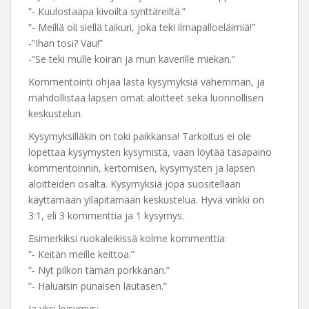
”- Kuulostaapa kivoilta synttäreiltä.”
”- Meillä oli siellä taikuri, joka teki ilmapalloeläimiä!”
-”Ihan tosi? Vau!”
-”Se teki mulle koiran ja mun kaverille miekan.”
Kommentointi ohjaa lasta kysymyksiä vähemmän, ja
mahdollistaa lapsen omat aloitteet sekä luonnollisen
keskustelun.
Kysymyksilläkin on toki paikkansa! Tarkoitus ei ole
lopettaa kysymysten kysymistä, vaan löytää tasapaino
kommentoinnin, kertomisen, kysymysten ja lapsen
aloitteiden osalta. Kysymyksiä jopa suositellaan
käyttämään ylläpitämään keskustelua. Hyvä vinkki on
3:1, eli 3 kommenttia ja 1 kysymys.
Esimerkiksi ruokaleikissä kolme kommenttia:
”- Keitän meille keittoa.”
”- Nyt pilkon tämän porkkanan.”
”- Haluaisin punaisen lautasen.”
Ja yksi kysymys: