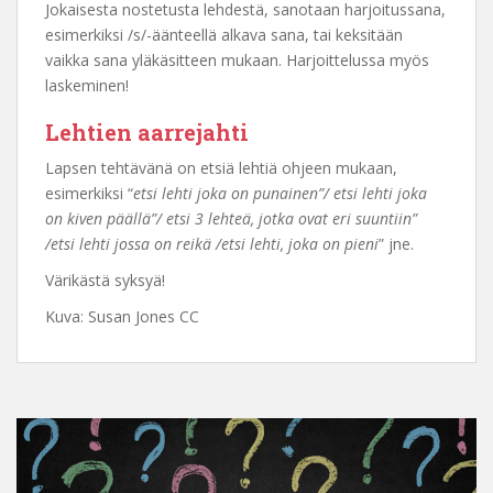
Jokaisesta nostetusta lehdestä, sanotaan harjoitussana,
esimerkiksi /s/-äänteellä alkava sana, tai keksitään
vaikka sana yläkäsitteen mukaan. Harjoittelussa myös
laskeminen!
Lehtien aarrejahti
Lapsen tehtävänä on etsiä lehtiä ohjeen mukaan,
esimerkiksi “
etsi lehti joka on punainen”/ etsi lehti joka
on kiven päällä”/ etsi 3 lehteä, jotka ovat eri suuntiin”
/etsi lehti jossa on reikä /etsi lehti, joka on pieni
” jne.
Värikästä syksyä!
Kuva: Susan Jones CC