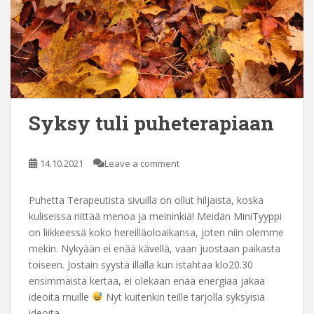
Syksy tuli puheterapiaan
14.10.2021
Leave a comment
Puhetta Terapeutista sivuilla on ollut hiljaista, koska
kuliseissa riittää menoa ja meininkiä! Meidän MiniTyyppi
on liikkeessä koko hereilläoloaikansa, joten niin olemme
mekin. Nykyään ei enää kävellä, vaan juostaan paikasta
toiseen. Jostain syystä illalla kun istahtaa klo20.30
ensimmäistä kertaa, ei olekaan enää energiaa jakaa
ideoita muille
Nyt kuitenkin teille tarjolla syksyisiä
ideoita.