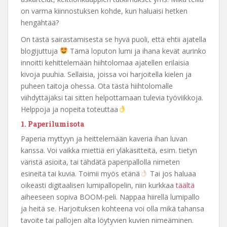
on varma kiinnostuksen kohde, kun haluaisi hetken
hengähtää?
On tästä sairastamisesta se hyvä puoli, että ehtii ajatella
blogijuttuja
Tämä loputon lumi ja ihana kevät aurinko
innoitti kehittelemään hiihtolomaa ajatellen erilaisia
kivoja puuhia. Sellaisia, joissa voi harjoitella kielen ja
puheen taitoja ohessa. Ota tästä hiihtolomalle
viihdyttäjäksi tai sitten helpottamaan tulevia työviikkoja.
Helppoja ja nopeita toteuttaa
1. Paperilumisota
Paperia myttyyn ja heittelemään kaveria ihan luvan
kanssa. Voi vaikka miettiä eri yläkäsitteitä, esim. tietyn
väristä asioita, tai tähdätä paperipallolla nimeten
esineitä tai kuvia. Toimii myös etänä
Tai jos haluaa
oikeasti digitaalisen lumipallopelin, niin kurkkaa
täältä
aiheeseen sopiva BOOM-peli. Nappaa hiirellä lumipallo
ja heitä se. Harjoituksen kohteena voi olla mikä tahansa
tavoite tai pallojen alta löytyvien kuvien nimeäminen.