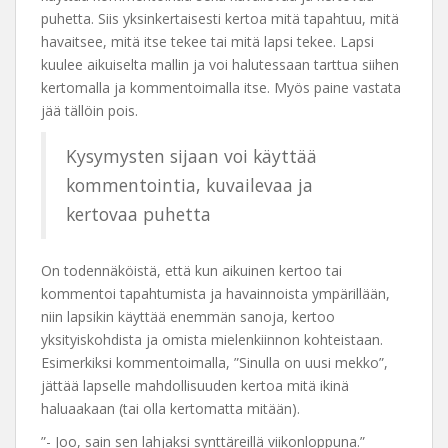
puhetta. Siis yksinkertaisesti kertoa mitä tapahtuu, mitä
havaitsee, mitä itse tekee tai mitä lapsi tekee. Lapsi
kuulee aikuiselta mallin ja voi halutessaan tarttua siihen
kertomalla ja kommentoimalla itse. Myös paine vastata
jää tällöin pois.
Kysymysten sijaan voi käyttää
kommentointia, kuvailevaa ja
kertovaa puhetta
On todennäköistä, että kun aikuinen kertoo tai
kommentoi tapahtumista ja havainnoista ympärillään,
niin lapsikin käyttää enemmän sanoja, kertoo
yksityiskohdista ja omista mielenkiinnon kohteistaan.
Esimerkiksi kommentoimalla, ”Sinulla on uusi mekko”,
jättää lapselle mahdollisuuden kertoa mitä ikinä
haluaakaan (tai olla kertomatta mitään).
”- Joo, sain sen lahjaksi synttäreillä viikonloppuna.”