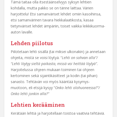
Tämä taitaa olla itsestäänselvyys syksyn lehtien
kohdalla, mutta pakko se on tänne laittaa. Värien
harjoittelu! Etsi samanväriset lehdet omiin kasoihinsa,
etsi samanvärinen tavara hiekkalaatikosta, kasaa
tietynväriset lehdet ämpäriin, toiset vaikka leikkikuorma-
auton lavalle.
Lehden piilotus
Piilotetaan lehti sisällä (tai miksei ulkonakin) ja annetaan
ohjeita, mistä se voisi löytyä. “
Lehti on sohvan alla”/
“Lehti löytyy sieltä paikasta, missä voi heittää löylyä”.
Harjoitelussa ohjeen mukaan toiminen tai ohjeen
kertominen sekä sijaintikäsitteet ja kodin (tai pihan)
sanasto. Tehtävän voi myös kääntää kysymys-
muotoon, eli etsijä kysyy “
Onko lehti olohuoneessa?”/
Onko lehti jonkin alla?”
Lehtien kerääminen
Kerätään lehtiä ja harjoitellaan toistoa vaativia tehtäviä.