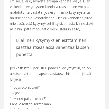
ilmiselvä, ei kysymystä ehkäpä kannata kysyä. Liian
vaikeiden kysymysten kohdalla taas lapsen voi olla
mahdotonta vastata, jos ei ymmärrä kysymystä tai
hallitse sanoja vastatakseen. Lisäksi kannattaa pitää
mielessä, että kysymykset liittyisivät lasta kiinnostaviin
asioihin, jotta motivaatio keskusteluun säilyy.
Liiallinen kysymyksien esittäminen
saattaa itseasiassa vähentää lapsen
puhetta.
Jos keskustelu perustuu pääosin kysymyksiin, se on
aikuisen vetämä. Lapsen vastausvaihtoehdot jäävät
lyhyiksi.
”- Löysitkö auton?”
” – Joo.”
”- Minne pallo menee?”
Lapsi osoittaa sormellaan.