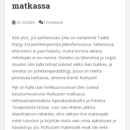
matkassa
25.10.2020
1 Comment
Käsi ylös, jos perheessäsi joku on nuhanenä! Täältä
löytyy 3/4 perheenjäsentä pikkuflunssassa. Sellaisessa,
että meno ei juuri hidastu, mutta korona-aikana
mihinkään ei voi mennä. Onneksi on lähimetsä ja Legot,
muuten olisi kyllä tehnyt kulunut viikko liian tiukkaa. Ja
onneksi on puheterapeuttiblogi, jossa on mieltä
piristävää luettavaa, aiheena ihanat Roihuset!
Nyt on kyllä taas herkkua luvassa! Olen saanut
tutustumisversion Roihusten matkassa
tehtävämateriaalista Kipinäkeskukselta ja Puhetta
Terapeutista testaa- osio saa vihdoin jatkoa.
Mainittakoon tähänkin, että valitsen itse materiaalit
mihin tutustun ja kirjoitan niistä vain omia ajatuksiani ja
havaintoja. Jos Roihusten materiaalit eivät ole vielä