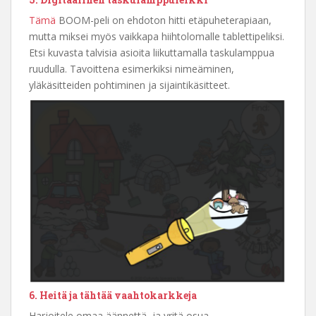
Tämä
BOOM-peli on ehdoton hitti etäpuheterapiaan,
mutta miksei myös vaikkapa hiihtolomalle tablettipeliksi.
Etsi kuvasta talvisia asioita liikuttamalla taskulamppua
ruudulla. Tavoittena esimerkiksi nimeäminen,
yläkäsitteiden pohtiminen ja sijaintikäsitteet.
6. Heitä ja tähtää vaahtokarkkeja
Harjoitele omaa äännettä, ja yritä osua