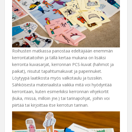
Roihusten matkassa panostaa edeltäjiään enemmän
kerrontataitoihin ja tällä kertaa mukana on lisäksi
kerronta kuvasarjat, kerronnan PCS-kuvat (hahmot ja
paikat), riisutut tapahtumakuvat ja paperinuket.
Löytyypä laatikosta myös valkotaulu ja tussikin.
Sähköisesta materiaalista vaikka mitä voi hyödyntää
kerrontaan, kuten esimerkiksi kerronnan vihjekortit
(kuka, missä, milloin jne.) tai tarinapohjat, joihin voi
piirtää tai kirjoittaa itse kerrotun tarinan.