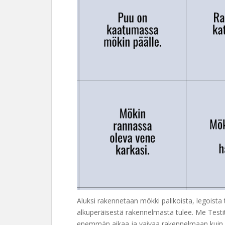
Aluksi rakennetaan mökki palikoista, legoista t
alkuperäisestä rakennelmasta tulee. Me Testit
enemmän aikaa ja vaivaa rakennelmaan kuin eh