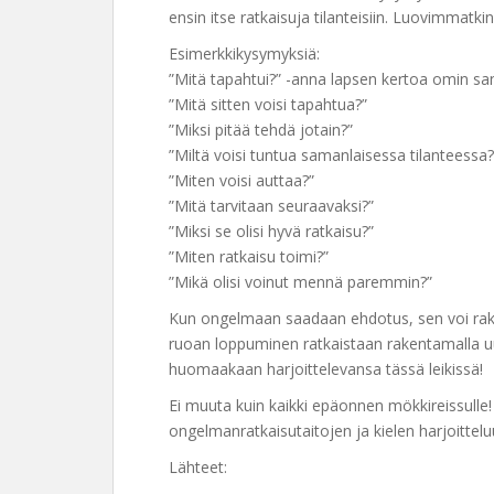
ensin itse ratkaisuja tilanteisiin. Luovimmatkin
Esimerkkikysymyksiä:
”Mitä tapahtui?” -anna lapsen kertoa omin s
”Mitä sitten voisi tapahtua?”
”Miksi pitää tehdä jotain?”
”Miltä voisi tuntua samanlaisessa tilanteessa?
”Miten voisi auttaa?”
”Mitä tarvitaan seuraavaksi?”
”Miksi se olisi hyvä ratkaisu?”
”Miten ratkaisu toimi?”
”Mikä olisi voinut mennä paremmin?”
Kun ongelmaan saadaan ehdotus, sen voi raken
ruoan loppuminen ratkaistaan rakentamalla uu
huomaakaan harjoittelevansa tässä leikissä!
Ei muuta kuin kaikki epäonnen mökkireissulle! 
ongelmanratkaisutaitojen ja kielen harjoittel
Lähteet: