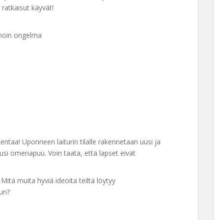
 ratkaisut käyvät!
anoin ongelma
taa! Uponneen laiturin tilalle rakennetaan uusi ja
si omenapuu. Voin taata, että lapset eivät
Mitä muita hyviä ideoita teiltä löytyy
uun?