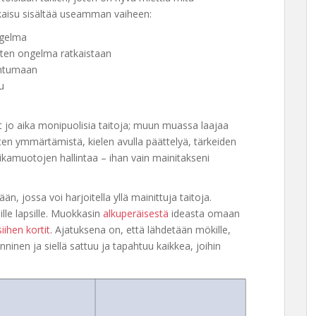
kaisu sisältää useamman vaiheen:
ngelma
iten ongelma ratkaistaan
pahtumaan
u
t jo aika monipuolisia taitoja; muun muassa laajaa
en ymmärtämistä, kielen avulla päättelyä, tärkeiden
ikamuotojen hallintaa – ihan vain mainitakseni
 jossa voi harjoitella yllä mainittuja taitoja.
sille lapsille. Muokkasin
alkuperäisestä
ideasta omaan
siihen kortit
. Ajatuksena on, että lähdetään mökille,
ninen ja siellä sattuu ja tapahtuu kaikkea, joihin