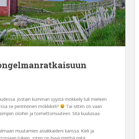
ongelmanratkaisuun
udessa. Jostain kumman syystä mökkeily tuli mieleen
essa se perinteinen mökkikeli?
Tai sitten on vaan
impiin oloihin ja toimettomuuteen. Sitä kuuluisaa
lmaan muutamien asiakkaideni kanssa. Kieli ja
oisiaan tukien, joten on hyvä miettiä mitä