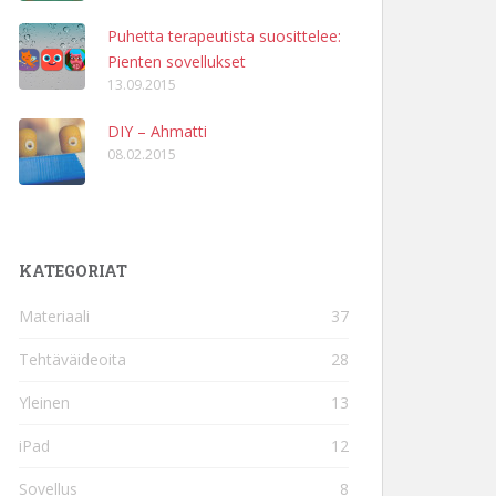
Puhetta terapeutista suosittelee:
Pienten sovellukset
13.09.2015
DIY – Ahmatti
08.02.2015
KATEGORIAT
Materiaali
37
Tehtäväideoita
28
Yleinen
13
iPad
12
Sovellus
8