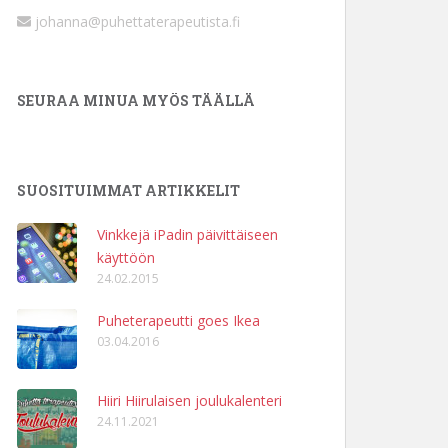
johanna@puhettaterapeutista.fi
SEURAA MINUA MYÖS TÄÄLLÄ
SUOSITUIMMAT ARTIKKELIT
Vinkkejä iPadin päivittäiseen
käyttöön
24.02.2015
Puheterapeutti goes Ikea
03.04.2016
Hiiri Hiirulaisen joulukalenteri
24.11.2021