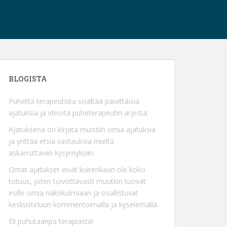
BLOGISTA
Puhetta terapeutista sisältää päivittäisiä
ajatuksia ja ideoita puheterapeutin arjesta.
Ajatuksena on kirjata muistiin omia ajatuksia
ja yrittää etsiä vastauksia mieltä
askarruttaviin kysymyksiin.
Omat ajatukset eivät kuitenkaan ole koko
totuus, joten toivottavasti muutkin tuovat
esille omia näkökulmiaan ja osallistuvat
keskusteluun kommentoimalla ja kyselemällä.
Eli puhutaanpa terapiasta!