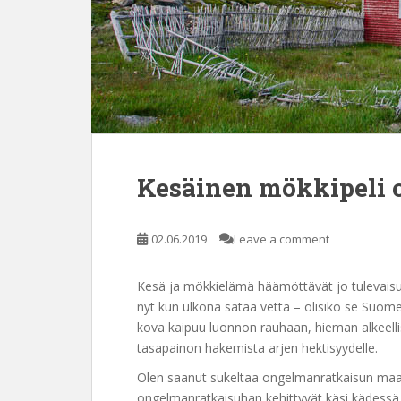
Kesäinen mökkipeli 
02.06.2019
Leave a comment
Kesä ja mökkielämä häämöttävät jo tulevaisu
nyt kun ulkona sataa vettä – olisiko se Suom
kova kaipuu luonnon rauhaan, hieman alkeellis
tasapainon hakemista arjen hektisyydelle.
Olen saanut sukeltaa ongelmanratkaisun maai
ongelmanratkaisuhan kehittyvät käsi kädessä t