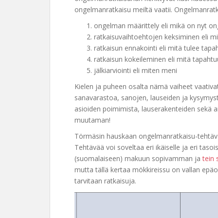
ongelmanratkaisu meiltä vaatii. Ongelmanrat
ongelman määrittely eli mikä on nyt o
ratkaisuvaihtoehtojen keksiminen eli m
ratkaisun ennakointi eli mitä tulee ta
ratkaisun kokeileminen eli mitä tapahtu
jälkiarviointi eli miten meni
Kielen ja puheen osalta nämä vaiheet vaativa
sanavarastoa, sanojen, lauseiden ja kysymyst
asioiden poimimista, lauserakenteiden sekä a
muutaman!
Törmäsin hauskaan ongelmanratkaisu-tehtävään,
Tehtävää voi soveltaa eri ikäiselle ja eri tasoi
(suomalaiseen) makuun sopivamman ja
tein 
mutta tällä kertaa mökkireissu on vallan epäon
tarvitaan ratkaisuja.