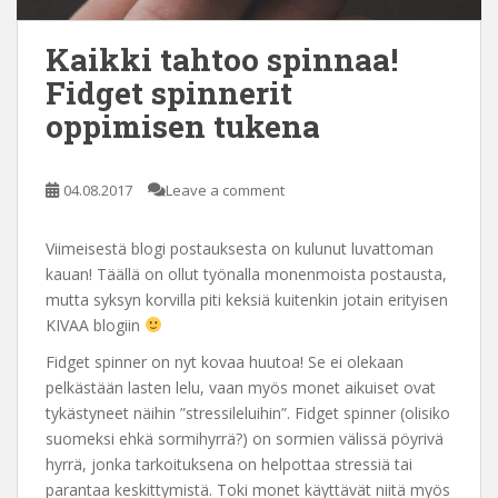
Kaikki tahtoo spinnaa!
Fidget spinnerit
oppimisen tukena
04.08.2017
Leave a comment
Viimeisestä blogi postauksesta on kulunut luvattoman
kauan! Täällä on ollut työnalla monenmoista postausta,
mutta syksyn korvilla piti keksiä kuitenkin jotain erityisen
KIVAA blogiin
Fidget spinner on nyt kovaa huutoa! Se ei olekaan
pelkästään lasten lelu, vaan myös monet aikuiset ovat
tykästyneet näihin ”stressileluihin”. Fidget spinner (olisiko
suomeksi ehkä sormihyrrä?) on sormien välissä pöyrivä
hyrrä, jonka tarkoituksena on helpottaa stressiä tai
parantaa keskittymistä. Toki monet käyttävät niitä myös