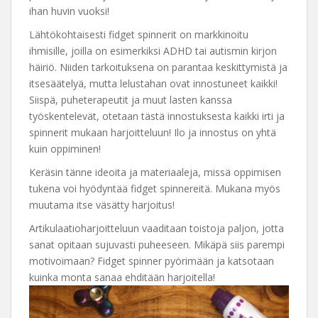
ihan huvin vuoksi!
Lähtökohtaisesti fidget spinnerit on markkinoitu
ihmisille, joilla on esimerkiksi ADHD tai autismin kirjon
häiriö. Niiden tarkoituksena on parantaa keskittymistä ja
itsesäätelyä, mutta lelustahan ovat innostuneet kaikki!
Siispä, puheterapeutit ja muut lasten kanssa
työskentelevät, otetaan tästä innostuksesta kaikki irti ja
spinnerit mukaan harjoitteluun! Ilo ja innostus on yhtä
kuin oppiminen!
Keräsin tänne ideoita ja materiaaleja, missä oppimisen
tukena voi hyödyntää fidget spinnereitä. Mukana myös
muutama itse väsätty harjoitus!
Artikulaatioharjoitteluun vaaditaan toistoja paljon, jotta
sanat opitaan sujuvasti puheeseen. Mikäpä siis parempi
motivoimaan? Fidget spinner pyörimään ja katsotaan
kuinka monta sanaa ehditään harjoitella!