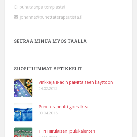
Eli puhutaanpa terapiasta!
johanna@puhettaterapeutista.fi
SEURAA MINUA MYÖS TÄÄLLÄ
SUOSITUIMMAT ARTIKKELIT
Vinkkejä iPadin päivittäiseen käyttöön
24.02.2015
Puheterapeutti goes Ikea
03.04.2016
Hiiri Hiirulaisen joulukalenteri