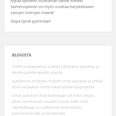
löytää spinnerin osoittaman väriset esineet.
Numerospinneri voi myös osoittaa harjoiteltavien
sanojen toistojen määrät!
Siispä hyrrät pyörimään!
BLOGISTA
Puhetta terapeutista sisältää päivittäisiä ajatuksia ja
ideoita puheterapeutin arjesta.
Ajatuksena on kirjata muistiin omia ajatuksia ja yrittää
etsiä vastauksia mieltä askarruttaviin kysymyksiin.
Omat ajatukset eivät kuitenkaan ole koko totuus,
joten toivottavasti muutkin tuovat esille omia
näkökulmiaan ja osallistuvat keskusteluun
kommentoimalla ja kyselemällä.