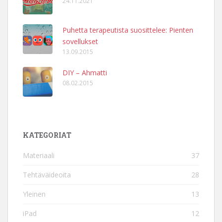
24.11.2021
Puhetta terapeutista suosittelee: Pienten
sovellukset
13.09.2015
DIY – Ahmatti
08.02.2015
KATEGORIAT
Materiaali
37
Tehtäväideoita
28
Yleinen
13
iPad
12