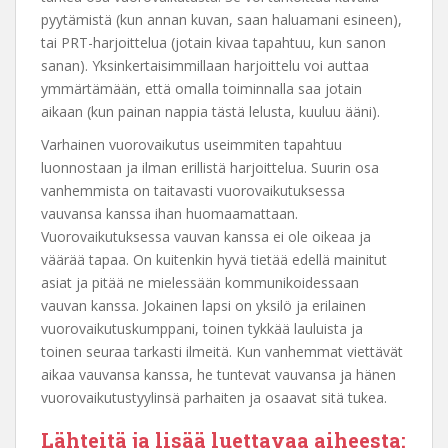
pyytämistä (kun annan kuvan, saan haluamani esineen),
tai PRT-harjoittelua (jotain kivaa tapahtuu, kun sanon
sanan). Yksinkertaisimmillaan harjoittelu voi auttaa
ymmärtämään, että omalla toiminnalla saa jotain
aikaan (kun painan nappia tästä lelusta, kuuluu ääni).
Varhainen vuorovaikutus useimmiten tapahtuu
luonnostaan ja ilman erillistä harjoittelua. Suurin osa
vanhemmista on taitavasti vuorovaikutuksessa
vauvansa kanssa ihan huomaamattaan.
Vuorovaikutuksessa vauvan kanssa ei ole oikeaa ja
väärää tapaa. On kuitenkin hyvä tietää edellä mainitut
asiat ja pitää ne mielessään kommunikoidessaan
vauvan kanssa. Jokainen lapsi on yksilö ja erilainen
vuorovaikutuskumppani, toinen tykkää lauluista ja
toinen seuraa tarkasti ilmeitä. Kun vanhemmat viettävät
aikaa vauvansa kanssa, he tuntevat vauvansa ja hänen
vuorovaikutustyylinsä parhaiten ja osaavat sitä tukea.
Lähteitä ja lisää luettavaa aiheesta: