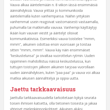
Vauva alkaa ääntelemään n. 8 viikon iässä ensimmäisiä
äännähdyksiä. Vauva yrittää jo kommunikoida
ääntelemällä kuten vanhempansa. Näihin yrityksiin
vanhemmat usein reagoivat vastomaisesti vastaamalla,
puhumalla tai matkimalla vauvaa. Vanhempi käyttäytyy
ikään kuin vauvan viestit ja ääntelyt olisivat
kommunikatiivisia. Esimerkiksi vauva toistelee ”mmm,
mmm”, aikuinen odottaa ensin vuoroaan ja toistaa
sitten ”mmm, mmm”. Vauva käy näin ensimmäiset
”keskustelunsa” ja oivaltaa vuorottelun rytmin. Uuden
oppiminen mahdollistuu näissä keskusteluissa, kun
tuttujen toistojen jälkeen aikuinen tarjoaa vuorollaan
uuden äännähdyksen, kuten ”paa paa” ja vauva voi alkaa
matkia aikuisen äännähtelyä ja oppia uutta.
Jaettu tarkkaavaisuus
Jaettulla tarkkaavaisuudella tarkoitetaan kykyä seurata
toisen ihmisen katsetta, olla tietoinen toisesta ja jakaa
yhteiset mielenkiinnonkohteet. Aikuinen aluksi