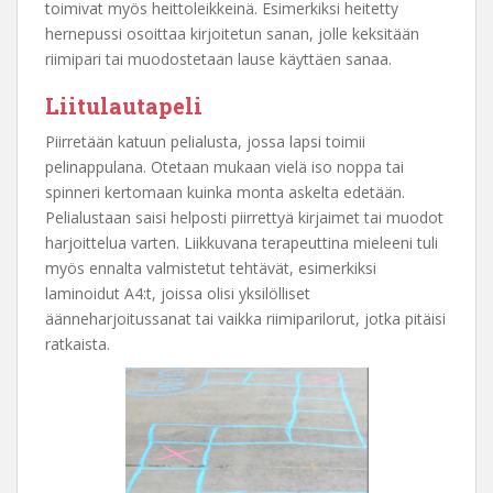
toimivat myös heittoleikkeinä. Esimerkiksi heitetty
hernepussi osoittaa kirjoitetun sanan, jolle keksitään
riimipari tai muodostetaan lause käyttäen sanaa.
Liitulautapeli
Piirretään katuun pelialusta, jossa lapsi toimii
pelinappulana. Otetaan mukaan vielä iso noppa tai
spinneri kertomaan kuinka monta askelta edetään.
Pelialustaan saisi helposti piirrettyä kirjaimet tai muodot
harjoittelua varten. Liikkuvana terapeuttina mieleeni tuli
myös ennalta valmistetut tehtävät, esimerkiksi
laminoidut A4:t, joissa olisi yksilölliset
äänneharjoitussanat tai vaikka riimiparilorut, jotka pitäisi
ratkaista.