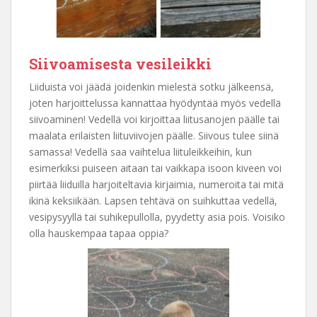
Siivoamisesta vesileikki
Liiduista voi jäädä joidenkin mielestä sotku jälkeensä,
joten harjoittelussa kannattaa hyödyntää myös vedellä
siivoaminen! Vedellä voi kirjoittaa liitusanojen päälle tai
maalata erilaisten liituviivojen päälle. Siivous tulee siinä
samassa! Vedellä saa vaihtelua liituleikkeihin, kun
esimerkiksi puiseen aitaan tai vaikkapa isoon kiveen voi
piirtää liiduilla harjoiteltavia kirjaimia, numeroita tai mitä
ikinä keksiikään. Lapsen tehtävä on suihkuttaa vedellä,
vesipysyyllä tai suhikepullolla, pyydetty asia pois. Voisiko
olla hauskempaa tapaa oppia?