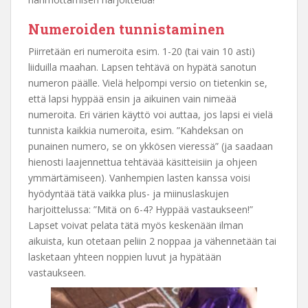
Numeroiden tunnistaminen
Piirretään eri numeroita esim. 1-20 (tai vain 10 asti)
liiduilla maahan. Lapsen tehtävä on hypätä sanotun
numeron päälle. Vielä helpompi versio on tietenkin se,
että lapsi hyppää ensin ja aikuinen vain nimeää
numeroita. Eri värien käyttö voi auttaa, jos lapsi ei vielä
tunnista kaikkia numeroita, esim. ”Kahdeksan on
punainen numero, se on ykkösen vieressä” (ja saadaan
hienosti laajennettua tehtävää käsitteisiin ja ohjeen
ymmärtämiseen). Vanhempien lasten kanssa voisi
hyödyntää tätä vaikka plus- ja miinuslaskujen
harjoittelussa: ”Mitä on 6-4? Hyppää vastaukseen!”
Lapset voivat pelata tätä myös keskenään ilman
aikuista, kun otetaan peliin 2 noppaa ja vähennetään tai
lasketaan yhteen noppien luvut ja hypätään
vastaukseen.