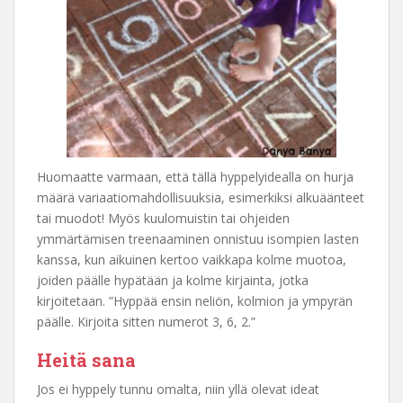
Huomaatte varmaan, että tällä hyppelyidealla on hurja
määrä variaatiomahdollisuuksia, esimerkiksi alkuäänteet
tai muodot! Myös kuulomuistin tai ohjeiden
ymmärtämisen treenaaminen onnistuu isompien lasten
kanssa, kun aikuinen kertoo vaikkapa kolme muotoa,
joiden päälle hypätään ja kolme kirjainta, jotka
kirjoitetaan. ”Hyppää ensin neliön, kolmion ja ympyrän
päälle. Kirjoita sitten numerot 3, 6, 2.”
Heitä sana
Jos ei hyppely tunnu omalta, niin yllä olevat ideat