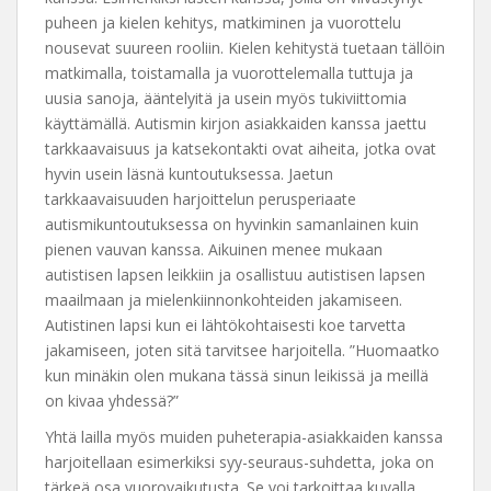
puheen ja kielen kehitys, matkiminen ja vuorottelu
nousevat suureen rooliin. Kielen kehitystä tuetaan tällöin
matkimalla, toistamalla ja vuorottelemalla tuttuja ja
uusia sanoja, ääntelyitä ja usein myös tukiviittomia
käyttämällä. Autismin kirjon asiakkaiden kanssa jaettu
tarkkaavaisuus ja katsekontakti ovat aiheita, jotka ovat
hyvin usein läsnä kuntoutuksessa. Jaetun
tarkkaavaisuuden harjoittelun perusperiaate
autismikuntoutuksessa on hyvinkin samanlainen kuin
pienen vauvan kanssa. Aikuinen menee mukaan
autistisen lapsen leikkiin ja osallistuu autistisen lapsen
maailmaan ja mielenkiinnonkohteiden jakamiseen.
Autistinen lapsi kun ei lähtökohtaisesti koe tarvetta
jakamiseen, joten sitä tarvitsee harjoitella. ”Huomaatko
kun minäkin olen mukana tässä sinun leikissä ja meillä
on kivaa yhdessä?”
Yhtä lailla myös muiden puheterapia-asiakkaiden kanssa
harjoitellaan esimerkiksi syy-seuraus-suhdetta, joka on
tärkeä osa vuorovaikutusta. Se voi tarkoittaa kuvalla