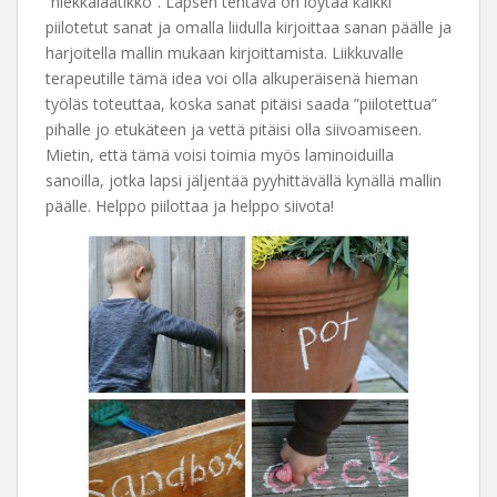
”hiekkalaatikko”. Lapsen tehtävä on löytää kaikki
piilotetut sanat ja omalla liidulla kirjoittaa sanan päälle ja
harjoitella mallin mukaan kirjoittamista. Liikkuvalle
terapeutille tämä idea voi olla alkuperäisenä hieman
työläs toteuttaa, koska sanat pitäisi saada ”piilotettua”
pihalle jo etukäteen ja vettä pitäisi olla siivoamiseen.
Mietin, että tämä voisi toimia myös laminoiduilla
sanoilla, jotka lapsi jäljentää pyyhittävällä kynällä mallin
päälle. Helppo piilottaa ja helppo siivota!