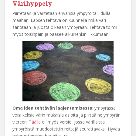
Värihyppely
Piirretään ja väritetään erivärisiä ympyröitä liiduilla
maahan. Lapsen tehtävä on kuunnella mikä väri
sanotaan ja juosta oikeaan ympyrään. Tehtävä toimii
myös toisinpäin ja pääsee aikuinenkin liikkumaan.
Oma idea tehtävän laajentamisesta
: ympyrässä
voisi keksiä värin mukaisia asioita ja piirtää ne ympyrän
viereen.
Täällä
oli myös versio, jossa värillisistä
ympyröistä muodostettiin reittejä seurattavaksi. Hyvää
hahmottamisen harjoittelua!