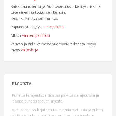
Kaisa Launosen kirja: Vuorovaikutus – kehitys, riskit ja
tukeminen kuntoutuksen keinoin.
Helsinki: Kehitysvammaliitto.
Papunetistä löytyvä
tietopaketti
MLL:n
vanhempainnetti
Vauvan ja äidin välisestä vuorovaikutuksesta löytyy
myös
väitöskirja
BLOGISTA
Puhetta terapeutista sisältää päivittäisiä ajatuksia ja
ideoita puheterapeutin arjesta.
Ajatuksena on kirjata muistiin omia ajatuksia ja yrittää
etsiä vastauksia mieltä askarruttaviin kysymyksiin.