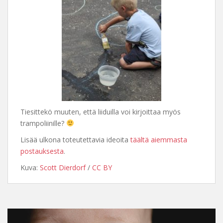
Tiesittekö muuten, että liiduilla voi kirjoittaa myös
trampoliinille?
Lisää ulkona toteutettavia ideoita
täältä aiemmasta
postauksesta
.
Kuva:
Scott Dierdorf
/
CC BY