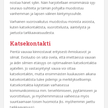
nostaa hänet syliin. Näin harjoitellaan ensimmäisiä syy-
seuraus-suhteita ja tämän pohjalta muodostuu
vanhemman ja lapsen välinen kiintymyssuhde.
Varhainen vuorovaikutus muodostuu monista asioista,
kuten katsekontaktista, vuorottelusta, ääntelystä ja
jaetusta tarkkaavaisuudesta.
Katsekontakti
Pientä vauvaa kiinnostavat erityisesti ihmiskasvot ja
silmät. Evoluutio on siitä ovela, että imettäessä vauvan
ja äidin silmien etäisyys on optimaalinen katsekontaktia
ajatellen. Jo vastasyntynyt vauva voi ottaa
katsekontaktin, mutta ensimmästen kuukausien aikana
katsekontaktista tulee pidempi ja merkityksellisempi.
Katsekontaktia käytetään varhaisessa
kommunikoinnissa mm. tervehtimiseen, pyytämiseen ja
vuorotteluun, ja myöhemmmässä vaiheessa myös
suuntaamaan toisen huomiota (ks. myöhemmin jaettu
tarkkaavaisuus).