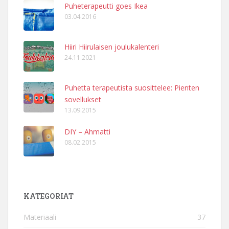
Puheterapeutti goes Ikea
03.04.2016
Hiiri Hiirulaisen joulukalenteri
24.11.2021
Puhetta terapeutista suosittelee: Pienten
sovellukset
13.09.2015
DIY – Ahmatti
08.02.2015
KATEGORIAT
Materiaali
37