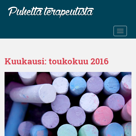
S
k
i
p
t
TOGGLE
o
m
a
Kuukausi:
toukokuu 2016
i
n
c
o
n
t
e
n
t