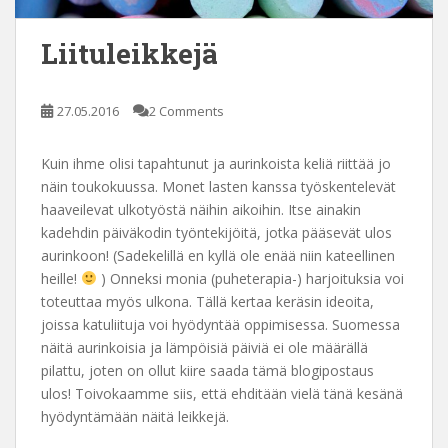
Liituleikkejä
27.05.2016
2 Comments
Kuin ihme olisi tapahtunut ja aurinkoista keliä riittää jo
näin toukokuussa. Monet lasten kanssa työskentelevät
haaveilevat ulkotyöstä näihin aikoihin. Itse ainakin
kadehdin päiväkodin työntekijöitä, jotka pääsevät ulos
aurinkoon! (Sadekelillä en kyllä ole enää niin kateellinen
heille!
) Onneksi monia (puheterapia-) harjoituksia voi
toteuttaa myös ulkona. Tällä kertaa keräsin ideoita,
joissa katuliituja voi hyödyntää oppimisessa. Suomessa
näitä aurinkoisia ja lämpöisiä päiviä ei ole määrällä
pilattu, joten on ollut kiire saada tämä blogipostaus
ulos! Toivokaamme siis, että ehditään vielä tänä kesänä
hyödyntämään näitä leikkejä.