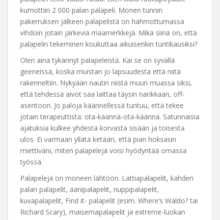
kumottiin 2 000 palan palapeli. Monen tunnin
pakerruksen jälkeen palapelistä on hahmottumassa
vihdoin jotain järkeviä maamerkkejä. Mikä siinä on, että
palapelin tekeminen koukuttaa aikuisenkin tuntikausiksi?
Olen aina tykännyt palapeleistä. Kai se on syvällä
geeneissä, koska muistan jo lapsuudesta että niitä
rakenneltiin. Nykyään nautin niistä muun muassa siksi,
että tehdessä aivot saa laittaa täysin narikkaan, off-
asentoon. Jo paloja käännellessä tuntuu, että tekee
jotain terapeuttista: ota-käännä-ota-käännä. Satunnaisia
ajatuksia kulkee yhdestä korvasta sisään ja toisesta
ulos. Ei varmaan yllätä ketään, että pian hoksasin
miettiväni, miten palapelejä voisi hyödyntää omassa
työssä.
Palapelejä on moneen lähtöön. Lattiapalapelit, kahden
palan palapelit, äänipalapelit, nuppipalapelit,
kuvapalapelit, Find it- palapelit (esim. Where’s Waldo? tai
Richard Scary), maisemapalapelit ja extreme-luokan