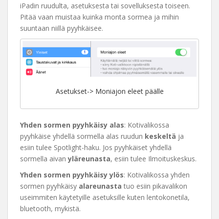
iPadin ruudulta, asetuksesta tai sovelluksesta toiseen.
Pitää vaan muistaa kuinka monta sormea ja mihin
suuntaan niillä pyyhkäisee.
Asetukset-> Moniajon eleet päälle
Yhden sormen pyyhkäisy alas
: Kotivalikossa
pyyhkäise yhdellä sormella alas ruudun
keskeltä
ja
esiin tulee Spotlight-haku. Jos pyyhkäiset yhdellä
sormella aivan
yläreunasta
, esiin tulee Ilmoituskeskus.
Yhden sormen pyyhkäisy ylös
: Kotivalikossa yhden
sormen pyyhkäisy
alareunasta
tuo esiin pikavalikon
useimmiten käytetyille asetuksille kuten lentokonetila,
bluetooth, mykistä.