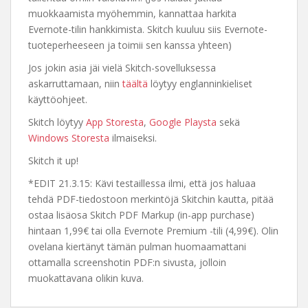
muokkaamista myöhemmin, kannattaa harkita
Evernote-tilin hankkimista. Skitch kuuluu siis Evernote-
tuoteperheeseen ja toimii sen kanssa yhteen)
Jos jokin asia jäi vielä Skitch-sovelluksessa
askarruttamaan, niin
täältä
löytyy englanninkieliset
käyttöohjeet.
Skitch löytyy
App Storesta
,
Google Playsta
sekä
Windows Storesta
ilmaiseksi.
Skitch it up!
*EDIT 21.3.15: Kävi testaillessa ilmi, että jos haluaa
tehdä PDF-tiedostoon merkintöjä Skitchin kautta, pitää
ostaa lisäosa Skitch PDF Markup (in-app purchase)
hintaan 1,99€ tai olla Evernote Premium -tili (4,99€). Olin
ovelana kiertänyt tämän pulman huomaamattani
ottamalla screenshotin PDF:n sivusta, jolloin
muokattavana olikin kuva.