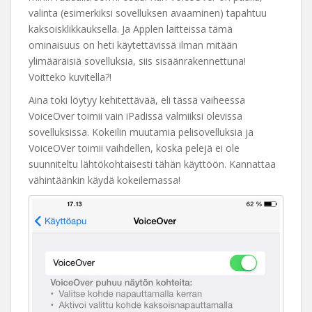
valinta (esimerkiksi sovelluksen avaaminen) tapahtuu
kaksoisklikkauksella. Ja Applen laitteissa tämä
ominaisuus on heti käytettävissä ilman mitään
ylimääräisiä sovelluksia, siis sisäänrakennettuna!
Voitteko kuvitella?!
Aina toki löytyy kehitettävää, eli tässä vaiheessa
VoiceOver toimii vain iPadissä valmiiksi olevissa
sovelluksissa. Kokeilin muutamia pelisovelluksia ja
VoiceOVer toimii vaihdellen, koska pelejä ei ole
suunniteltu lähtökohtaisesti tähän käyttöön. Kannattaa
vähintäänkin käydä kokeilemassa!