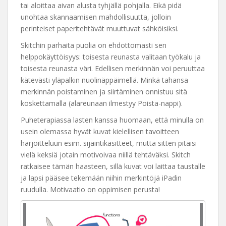
tai aloittaa aivan alusta tyhjällä pohjalla. Eikä pidä
unohtaa skannaamisen mahdollisuutta, jolloin
perinteiset paperitehtävät muuttuvat sähköisiksi.
Skitchin parhaita puolia on ehdottomasti sen
helppokäyttöisyys: toisesta reunasta valitaan työkalu ja
toisesta reunasta väri. Edellisen merkinnän voi peruuttaa
kätevästi yläpalkin nuolinäppäimellä. Minkä tahansa
merkinnän poistaminen ja siirtäminen onnistuu sitä
koskettamalla (alareunaan ilmestyy Poista-nappi).
Puheterapiassa lasten kanssa huomaan, että minulla on
usein olemassa hyvät kuvat kielellisen tavoitteen
harjoitteluun esim. sijaintikäsitteet, mutta sitten pitäisi
vielä keksiä jotain motivoivaa niillä tehtäväksi. Skitch
ratkaisee tämän haasteen, sillä kuvat voi laittaa taustalle
ja lapsi pääsee tekemään niihin merkintöjä iPadin
ruudulla. Motivaatio on oppimisen perusta!