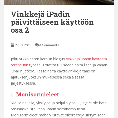
Vinkkejä iPadin
päivittäiseen käyttöön
osa 2
22.03.2015
4 Comments
Joku viikko sitten keräilin blogiini
vinkkejä iPadin käytöstä
terapeutin työssä
. Toiveita tuli saada näitä lisää ja vähän
lupailin jatkoa. Tässä näitä käyttövinkkejä taas on
ajatuksenjuoksun mukaisessa sekalaisessa
järjestyksessä.
1. Monisormieleet
Sivulle neljällä, yksi ylös ja neljällä ylös. Ei, nyt ei ole kyse
tanssiaskelista vaan iPadin sormitempuista!
Monisormieleet mahdollistavat oikoreittejä siirtymiseen