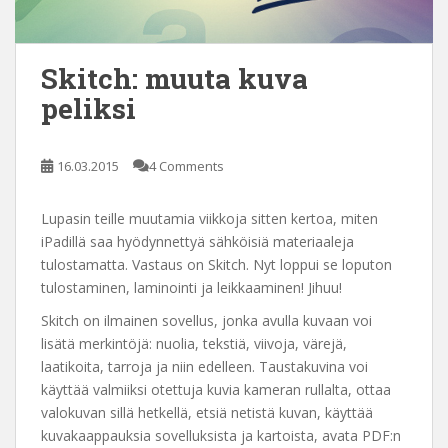
Skitch: muuta kuva
peliksi
16.03.2015
4 Comments
Lupasin teille muutamia viikkoja sitten kertoa, miten
iPadillä saa hyödynnettyä sähköisiä materiaaleja
tulostamatta. Vastaus on Skitch. Nyt loppui se loputon
tulostaminen, laminointi ja leikkaaminen! Jihuu!
Skitch on ilmainen sovellus, jonka avulla kuvaan voi
lisätä merkintöjä: nuolia, tekstiä, viivoja, värejä,
laatikoita, tarroja ja niin edelleen. Taustakuvina voi
käyttää valmiiksi otettuja kuvia kameran rullalta, ottaa
valokuvan sillä hetkellä, etsiä netistä kuvan, käyttää
kuvakaappauksia sovelluksista ja kartoista, avata PDF:n