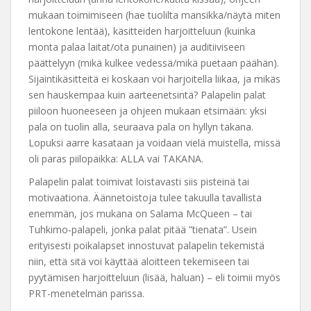
mukaan toimimiseen (hae tuolilta mansikka/näytä miten
lentokone lentää), käsitteiden harjoitteluun (kuinka
monta palaa laitat/ota punainen) ja auditiiviseen
päättelyyn (mikä kulkee vedessä/mikä puetaan päähän).
Sijaintikäsitteitä ei koskaan voi harjoitella liikaa, ja mikäs
sen hauskempaa kuin aarteenetsintä? Palapelin palat
piiloon huoneeseen ja ohjeen mukaan etsimään: yksi
pala on tuolin alla, seuraava pala on hyllyn takana.
Lopuksi aarre kasataan ja voidaan vielä muistella, missä
oli paras piilopaikka: ALLA vai TAKANA.
Palapelin palat toimivat loistavasti siis pisteinä tai
motivaationa. Äännetoistoja tulee takuulla tavallista
enemmän, jos mukana on Salama McQueen – tai
Tuhkimo-palapeli, jonka palat pitää ”tienata”. Usein
erityisesti poikalapset innostuvat palapelin tekemistä
niin, että sitä voi käyttää aloitteen tekemiseen tai
pyytämisen harjoitteluun (lisää, haluan) – eli toimii myös
PRT-menetelmän parissa.