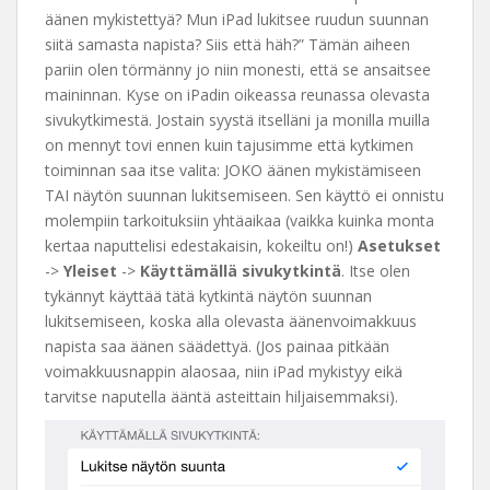
äänen mykistettyä? Mun iPad lukitsee ruudun suunnan
siitä samasta napista? Siis että häh?” Tämän aiheen
pariin olen törmänny jo niin monesti, että se ansaitsee
maininnan. Kyse on iPadin oikeassa reunassa olevasta
sivukytkimestä. Jostain syystä itselläni ja monilla muilla
on mennyt tovi ennen kuin tajusimme että kytkimen
toiminnan saa itse valita: JOKO äänen mykistämiseen
TAI näytön suunnan lukitsemiseen. Sen käyttö ei onnistu
molempiin tarkoituksiin yhtäaikaa (vaikka kuinka monta
kertaa naputtelisi edestakaisin, kokeiltu on!)
Asetukset
->
Yleiset
->
Käyttämällä sivukytkintä
. Itse olen
tykännyt käyttää tätä kytkintä näytön suunnan
lukitsemiseen, koska alla olevasta äänenvoimakkuus
napista saa äänen säädettyä. (Jos painaa pitkään
voimakkuusnappin alaosaa, niin iPad mykistyy eikä
tarvitse naputella ääntä asteittain hiljaisemmaksi).