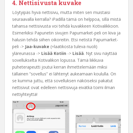
4. Nettisivusta kuvake
Löytyipäs hyvä nettisivu, mutta miten sen muistaisi
seuraavalla kerralla? iPadillä tämä on helppoa, sillä mistä
tahansa nettisivusta voi tehdä kuvakkeen Kotivalikkoon.
Esimerkiksi Papunetin sivujen Papumarket-peli on kiva ja
halusin tehdä siihen oikoreitin. Etsi netistä Papumarket-
peli ->
Jaa-kuvake
(=laatikosta tuleva nuoli)
yläreunassa ->
Lisää Kotiin
->
Lisää
. Nyt sivu näyttää
sovellukselta Kotivalikon lopussa. Tämä liikkuva
puheterapeutti joutui kerran ihmettelemään miksi
tällainen ”sovellus” ei lähtenyt aukeamaan koululla. On
se kumma juttu, että sovelluksen näköiseksi pakatut
nettisivut ovat edelleen nettisivuja eivätkä toimi ilman
nettiyhteyttä!