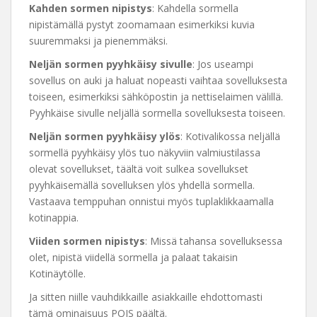
Kahden sormen nipistys
: Kahdella sormella
nipistämällä pystyt zoomamaan esimerkiksi kuvia
suuremmaksi ja pienemmäksi.
Neljän sormen pyyhkäisy sivulle
: Jos useampi
sovellus on auki ja haluat nopeasti vaihtaa sovelluksesta
toiseen, esimerkiksi sähköpostin ja nettiselaimen välillä.
Pyyhkäise sivulle neljällä sormella sovelluksesta toiseen.
Neljän sormen pyyhkäisy ylös
: Kotivalikossa neljällä
sormellä pyyhkäisy ylös tuo näkyviin valmiustilassa
olevat sovellukset, täältä voit sulkea sovellukset
pyyhkäisemällä sovelluksen ylös yhdellä sormella.
Vastaava temppuhan onnistui myös tuplaklikkaamalla
kotinappia.
Viiden sormen nipistys
: Missä tahansa sovelluksessa
olet, nipistä viidellä sormella ja palaat takaisin
Kotinäytölle.
Ja sitten niille vauhdikkaille asiakkaille ehdottomasti
tämä ominaisuus POIS päältä.