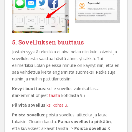
5. Sovelluksen buuttaus
Jostain syystä tekniikka ei aina pelaa niin kuin toivoisi ja
sovelluksesta saattaa hävitä äänet yhtäkkiä. Tai
esimerkiksi Lolan peleissä minulle on käynyt niin, että en
saa vaihdettua kieltä englannista suomeksi. Ratkaisuja
näihin ja muihin pattitilanteisiin:
Kevyt buuttaus
: sulje sovellus valmisutilasta
(tarkemmat ohjeet
täältä
kohdasta 9.)
Päivitä sovellus
ks. kohta 3
.
Poista sovellus
: poista sovellus laitteelta ja lataa
takaisin iCloudin kautta.
Paina sovellusta pitkään
,
että kuvakkeet alkavat täristä ->
Poista sovellus
X-