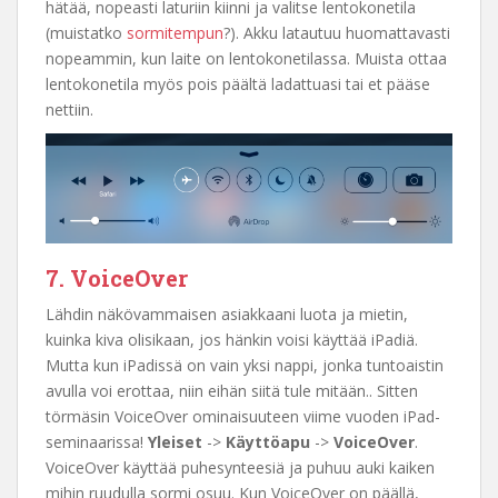
hätää, nopeasti laturiin kiinni ja valitse lentokonetila
(muistatko
sormitempun
?). Akku latautuu huomattavasti
nopeammin, kun laite on lentokonetilassa. Muista ottaa
lentokonetila myös pois päältä ladattuasi tai et pääse
nettiin.
7. VoiceOver
Lähdin näkövammaisen asiakkaani luota ja mietin,
kuinka kiva olisikaan, jos hänkin voisi käyttää iPadiä.
Mutta kun iPadissä on vain yksi nappi, jonka tuntoaistin
avulla voi erottaa, niin eihän siitä tule mitään.. Sitten
törmäsin VoiceOver ominaisuuteen viime vuoden iPad-
seminaarissa!
Yleiset
->
Käyttöapu
->
VoiceOver
.
VoiceOver käyttää puhesynteesiä ja puhuu auki kaiken
mihin ruudulla sormi osuu. Kun VoiceOver on päällä,