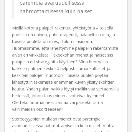
parempia avaruudellisessa
hahmottamisessa kuin naiset.
Meillä kotona palapeli rakentuu yhteistyönä – toisella
puolella on nainen, puheterapeutti, palapeli-intoilija, ja
toisella puolella on mies, diplomi-insinööri.
Huomasimme, että lähestymme palapelin rakentamista
aivan eri vinkkelistä. Tekeeköhän miehet ja naiset siis
palapelin eri strategioita käyttäen? Minä huomasin
kaikkien palojen keskeltä helposti samankaltaiset ja
keskityin palojen muotoon. Toisella puolen pöytää
lähestyttiin tekemistä enemmän kuvan yksityiskohtien
kautta. Yhden palan paikka löytyi mallikuvaa vertaamalla
hetkessä, johon taas minun aivot eivät kyenneet.
Oletteko huomanneet samaa vai päteekö tämä
vain meidän osoitteeseen?
Stereotyyppien mukaan miehet ovat parempia
avaruudellisessa hahmottamisessa kuin naiset, mutta