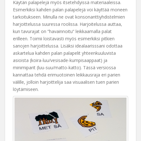
Käytän palapelejä myös itsetehdyissä materiaaleissa.
Esimerkiksi kahden palan palapelejä voi käyttää moneen
tarkoitukseen. Minulla ne ovat konsonanttiyhdistelmien
harjoittelussa suuressa roolissa. Harjoitelussa auttaa,
kun tavurajat on ”havainnoitu” leikkaamalla palat
erilleen. Toimii loistavasti myös esimerkiksi pitkien
sanojen harjoittelussa. Lisäksi idealaarisssani odottaa
askartelua kahden palan palapelit yhteenkuuluvista
asioista (koira-luu/vesisade-kumpisaappaat) ja
minimiparit (luu-suu/matto-katto). Tässä versiossa
kannattaa tehdä erimuotoinen leikkausraja eri parien
välille, jolloin harjoittelija saa visuaalisen tuen parien
löytämiseen.