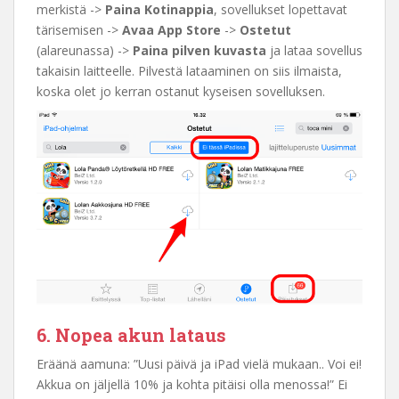
merkistä ->
Paina Kotinappia
, sovellukset lopettavat
tärisemisen ->
Avaa App Store
->
Ostetut
(alareunassa) ->
Paina pilven kuvasta
ja lataa sovellus
takaisin laitteelle. Pilvestä lataaminen on siis ilmaista,
koska olet jo kerran ostanut kyseisen sovelluksen.
6. Nopea akun lataus
Eräänä aamuna: ”Uusi päivä ja iPad vielä mukaan.. Voi ei!
Akkua on jäljellä 10% ja kohta pitäisi olla menossa!” Ei