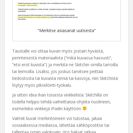
”Merkitse asiasanat uutisesta”
Taustalle voi ottaa kuvan myös jostain hyvästä,
perinteisestä materiaalista (”mikä kuvassa hassusti”,
”etsi erot kuvista”) ja merkitä ne Skitchin omilla tarroilla
tai leimoilla. Lisäksi, jos joskus tarvitsee peittää
tiedostosta tai kuvasta nimiä tai kasvoja, niin Skitchistä
löytyy myös pikselöinti-työkalu.
Ja sitten idea ihan toisesta vinkkelistä: Skitchillä on
todella helppo tehdä vaiheittaisia ohjeita nuolineen,
esimerkiksi vinkkejä iPadin käyttöön
Valmiit kuvat merkintöineen voi tulostaa, jakaa
sosiaalisessa mediassa, lähettää sähköpostitse tai
tallentaa omiin valokuviin. (Jos haluat jatkaa