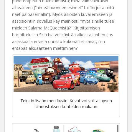
puheterapeutin näkökulmasta; minä vain vaihtaisin
aihealueen (”nimeä huoneen esineet” tai ”kirjoita mitä
näet paloasemalla”). Myös asioiden kuvailemiseen ja
assosiointiin sovellus käy mainiosti: ”mitä sinulle tulee
mieleen Salama McQueenistä?” Kirjoittamisen
harjoittelussa Skitchiä voi käyttää alkeista lähtien. Jos
asiakkaalla ei vielä onnistu kokonaiset sanat, niin
entäpäs alkuäänteen miettiminen?
Tekstin lisääminen kuviin. Kuvat voi valita lapsen
kiinnostuksen kohteiden mukaan