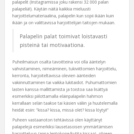
palapelit (Instagramissa joku rakensi 32 000 palan
palapeliä!). Käytän näitä kaikkia mieluusti
harjoittelumateriaalina, palapelin kun sopii ikään kuin
ikään ja on valittavissa harjoittelijan taitojen mukaan.
Palapelin palat toimivat loistavasti
pisteinä tai motivaationa.
Puheilmaisun osalta tavoitteina voi olla ääntelyn
vahvistaminen, nimeäminen, tukiviittomien harjoittelu,
kerronta, harjoiteltavissa olevien äänteiden
vakiinnuttaminen tai vaikka lukitaidot. Puhumattomien
lasten kanssa mallittamista ja toistoa saa lisättyä
esimerkiksi piilottamalla eläinpalapelin hahmon
kerrallaan selän taakse tai käsien väliin ja huutelemalla
heidät esiin: ”kissa? kissa, missä olet? kissa löytyi!”
Puheen vastaanoton tehtävissä olen käyttänyt
palapelejä esimerkiksi lausetasoisen ymmärtämisen
harjoitteluun (anna lentokone/kutita kissaa), ohjeen