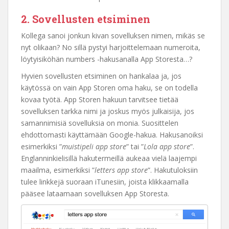
2. Sovellusten etsiminen
Kollega sanoi jonkun kivan sovelluksen nimen, mikäs se
nyt olikaan? No sillä pystyi harjoittelemaan numeroita,
löytyisiköhän numbers -hakusanalla App Storesta…?
Hyvien sovellusten etsiminen on hankalaa ja, jos
käytössä on vain App Storen oma haku, se on todella
kovaa työtä. App Storen hakuun tarvitsee tietää
sovelluksen tarkka nimi ja joskus myös julkaisija, jos
samannimisiä sovelluksia on monia. Suosittelen
ehdottomasti käyttämään Google-hakua. Hakusanoiksi
esimerkiksi ”
muistipeli app store
” tai ”
Lola app store
”.
Englanninkielisillä hakutermeillä aukeaa vielä laajempi
maailma, esimerkiksi ”
letters app store
”. Hakutuloksiin
tulee linkkejä suoraan iTunesiin, joista klikkaamalla
pääsee lataamaan sovelluksen App Storesta.