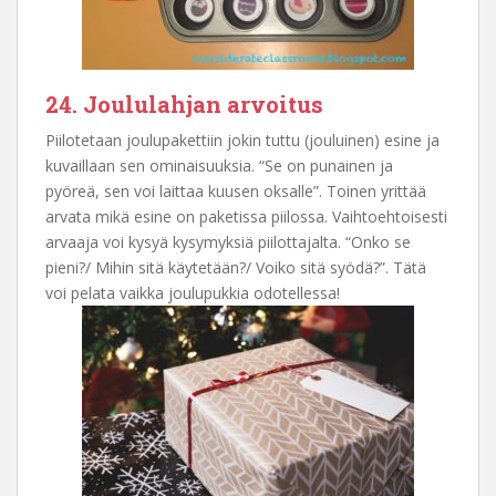
24. Joululahjan arvoitus
Piilotetaan joulupakettiin jokin tuttu (jouluinen) esine ja
kuvaillaan sen ominaisuuksia. “Se on punainen ja
pyöreä, sen voi laittaa kuusen oksalle”. Toinen yrittää
arvata mikä esine on paketissa piilossa. Vaihtoehtoisesti
arvaaja voi kysyä kysymyksiä piilottajalta. “Onko se
pieni?/ Mihin sitä käytetään?/ Voiko sitä syödä?”. Tätä
voi pelata vaikka joulupukkia odotellessa!