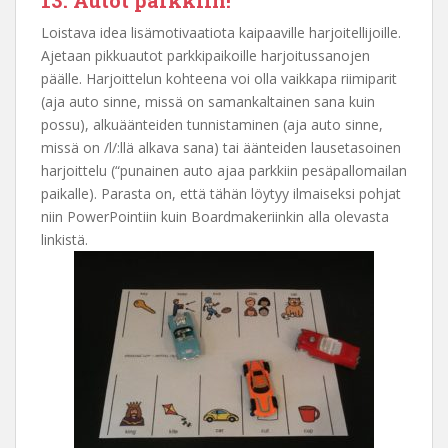
Loistava idea lisämotivaatiota kaipaaville harjoitellijoille.
Ajetaan pikkuautot parkkipaikoille harjoitussanojen
päälle. Harjoittelun kohteena voi olla vaikkapa riimiparit
(aja auto sinne, missä on samankaltainen sana kuin
possu), alkuäänteiden tunnistaminen (aja auto sinne,
missä on /l/:llä alkava sana) tai äänteiden lausetasoinen
harjoittelu (“punainen auto ajaa parkkiin pesäpallomailan
paikalle). Parasta on, että tähän löytyy ilmaiseksi pohjat
niin PowerPointiin kuin Boardmakeriinkin alla olevasta
linkistä.