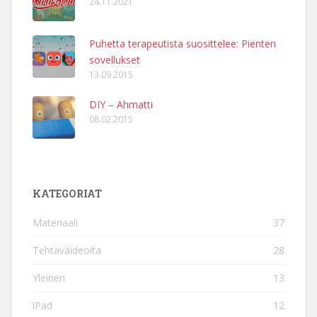
24.11.2021
Puhetta terapeutista suosittelee: Pienten
sovellukset
13.09.2015
DIY – Ahmatti
08.02.2015
KATEGORIAT
Materiaali
37
Tehtäväideoita
28
Yleinen
13
iPad
12