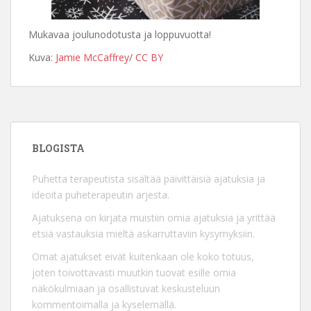
Mukavaa joulunodotusta ja loppuvuotta!
Kuva:
Jamie McCaffrey
/
CC BY
BLOGISTA
Puhetta terapeutista sisältää päivittäisiä ajatuksia ja
ideoita puheterapeutin arjesta.
Ajatuksena on kirjata muistiin omia ajatuksia ja yrittää
etsiä vastauksia mieltä askarruttaviin kysymyksiin.
Omat ajatukset eivät kuitenkaan ole koko totuus,
joten toivottavasti muutkin tuovat esille omia
näkökulmiaan ja osallistuvat keskusteluun
kommentoimalla ja kyselemällä.