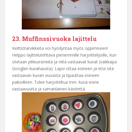
23. Muffinssivuoka lajittelu
Keittiötarvikkeita voi hyödyntää myös oppimiseen!
Helppo lajittelutehtävä pienemmille harjoittelijoille, kun
otetaan pikkuesineitä ja niitä vastaavat kuvat (vaikkapa
Googlen kuvahausta). Lapsi ottaa esineen ja etsii sitä
vastaavan kuvan vuoasta ja tipauttaa esineen
paikoilleen. Tulee harjoiteltua mm. kuva-esine
vastaavuutta ja samanlainen-käsitettä.