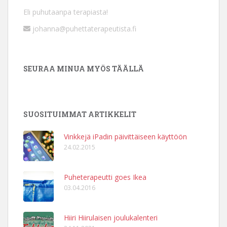
Eli puhutaanpa terapiasta!
johanna@puhettaterapeutista.fi
SEURAA MINUA MYÖS TÄÄLLÄ
SUOSITUIMMAT ARTIKKELIT
Vinkkejä iPadin päivittäiseen käyttöön
24.02.2015
Puheterapeutti goes Ikea
03.04.2016
Hiiri Hiirulaisen joulukalenteri