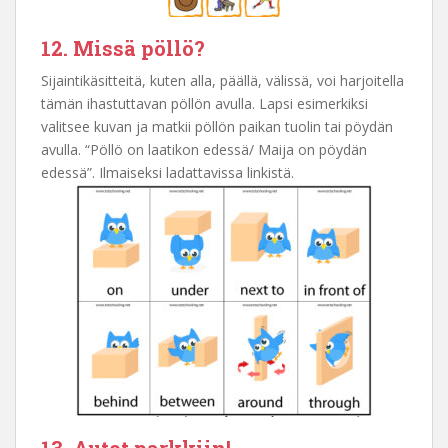
12. Missä pöllö?
Sijaintikäsitteitä, kuten alla, päällä, välissä, voi harjoitella
tämän ihastuttavan pöllön avulla. Lapsi esimerkiksi
valitsee kuvan ja matkii pöllön paikan tuolin tai pöydän
avulla. “Pöllö on laatikon edessä/ Maija on pöydän
edessä”. Ilmaiseksi ladattavissa linkistä.
13. Autot parkkiin!