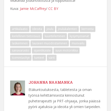
Mukavaa joulunodotusta ja loppuvuotta!
Kuva:
Jamie McCaffrey
/
CC BY
artikulaatio
ideoita
joulu
joulukalenteri
kerronta
kielellinen tietoisuus
kuunteleminen
kysymyssanat
laskeminen
lauseen muodostaminen
muovailu
sanavarasto
sijaintikäsite
suun motoriikka
toimintaohje
tunteet
värit
JOHANNA NAAMANKA
Etäkuntoutuksesta, tableteista ja oman
työnsä kehittämisestä kiinnostunut
puheterapeutti ja PRT-ohjaaja, jonka päässä
pyörii ajatuksia ja ideoita yli omien tarpeiden.