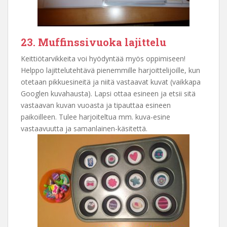
23. Muffinssivuoka lajittelu
Keittiötarvikkeita voi hyödyntää myös oppimiseen!
Helppo lajittelutehtävä pienemmille harjoittelijoille, kun
otetaan pikkuesineitä ja niitä vastaavat kuvat (vaikkapa
Googlen kuvahausta). Lapsi ottaa esineen ja etsii sitä
vastaavan kuvan vuoasta ja tipauttaa esineen
paikoilleen. Tulee harjoiteltua mm. kuva-esine
vastaavuutta ja samanlainen-käsitettä.