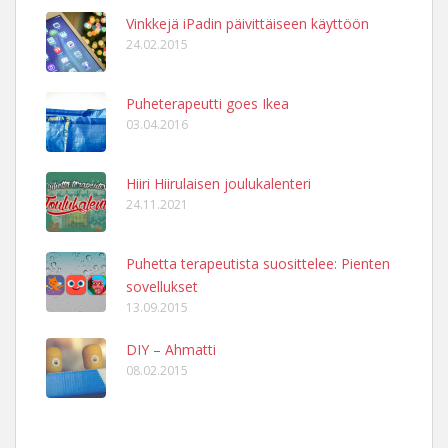
Vinkkejä iPadin päivittäiseen käyttöön
24.02.2015
Puheterapeutti goes Ikea
03.04.2016
Hiiri Hiirulaisen joulukalenteri
24.11.2021
Puhetta terapeutista suosittelee: Pienten
sovellukset
13.09.2015
DIY – Ahmatti
08.02.2015