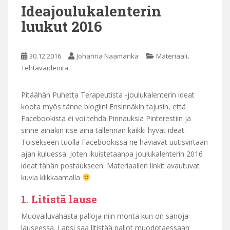
Ideajoulukalenterin
luukut 2016
,
30.12.2016
Johanna Naamanka
Materiaali
Tehtäväideoita
Pitäähän Puhetta Terapeutista -joulukalenterin ideat
koota myös tänne blogiin! Ensinnäkin tajusin, että
Facebookista ei voi tehdä Pinnauksia Pinterestiin ja
sinne ainakin itse aina tallennan kaikki hyvät ideat.
Toisekseen tuolla Facebookissa ne häviävät uutisvirtaan
ajan kuluessa. Joten ikuistetaanpa joulukalenterin 2016
ideat tähän postaukseen. Materiaalien linkit avautuvat
kuvia klikkaamalla
1. Litistä lause
Muovailuvahasta palloja niin monta kun on sanoja
lauseessa. Lapsi saa litistää pallot muodotaessaan