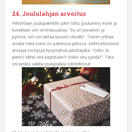
24. Joululahjan arvoitus
Piilotetaan joulupakettiin jokin tuttu (jouluinen) esine ja
kuvaillaan sen ominaisuuksia. “Se on punainen ja
pyöreä, sen voi laittaa kuusen oksalle”. Toinen yrittää
arvata mikä esine on paketissa piilossa. Vaihtoehtoisesti
arvaaja voi kysyä kysymyksiä piilottajalta. “Onko se
pieni?/ Mihin sitä käytetään?/ Voiko sitä syödä?”. Tätä
voi pelata vaikka joulupukkia odotellessa!