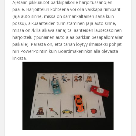
Ajetaan pikkuautot parkkipaikoille harjoitussanojen
päälle. Harjoittelun kohteena voi olla vaikkapa riimiparit
(aja auto sinne, missä on samankaltainen sana kuin
possu), alkuäänteiden tunnistaminen (aja auto sinne,
missä on /l/:llä alkava sana) tai äänteiden lausetasoinen
harjoittelu (“punainen auto ajaa parkkiin pesäpallomailan
paikalle). Parasta on, että tähän löytyy ilmaiseksi pohjat
niin PowerPointiin kuin Boardmakeriinkin alla olevasta
linkistä.