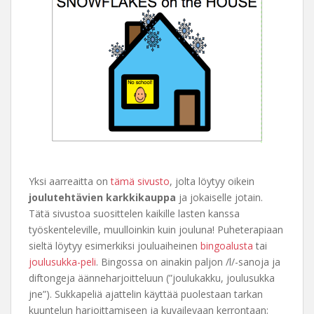
Yksi aarreaitta on
tämä sivusto
, jolta löytyy oikein
joulutehtävien karkkikauppa
ja jokaiselle jotain.
Tätä sivustoa suosittelen kaikille lasten kanssa
työskenteleville, muulloinkin kuin jouluna! Puheterapiaan
sieltä löytyy esimerkiksi jouluaiheinen
bingoalusta
tai
joulusukka-peli
. Bingossa on ainakin paljon /l/-sanoja ja
diftongeja äänneharjoitteluun (”joulukakku, joulusukka
jne”). Sukkapeliä ajattelin käyttää puolestaan tarkan
kuuntelun harjoittamiseen ja kuvailevaan kerrontaan;