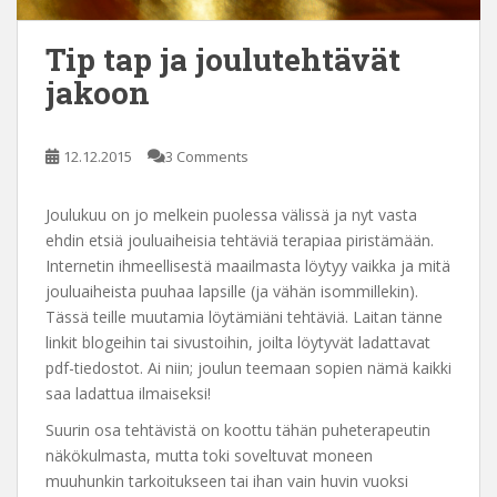
Tip tap ja joulutehtävät
jakoon
12.12.2015
3 Comments
Joulukuu on jo melkein puolessa välissä ja nyt vasta
ehdin etsiä jouluaiheisia tehtäviä terapiaa piristämään.
Internetin ihmeellisestä maailmasta löytyy vaikka ja mitä
jouluaiheista puuhaa lapsille (ja vähän isommillekin).
Tässä teille muutamia löytämiäni tehtäviä. Laitan tänne
linkit blogeihin tai sivustoihin, joilta löytyvät ladattavat
pdf-tiedostot. Ai niin; joulun teemaan sopien nämä kaikki
saa ladattua ilmaiseksi!
Suurin osa tehtävistä on koottu tähän puheterapeutin
näkökulmasta, mutta toki soveltuvat moneen
muuhunkin tarkoitukseen tai ihan vain huvin vuoksi