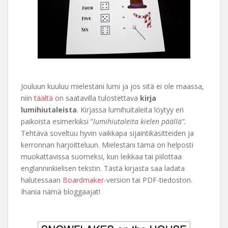
Jouluun kuuluu mielestäni lumi ja jos sitä ei ole maassa,
niin
täältä
on saatavilla tulostettava
kirja
lumihiutaleista
. Kirjassa lumihuitaleita löytyy eri
paikoista esimerkiksi ”
lumihiutaleita kielen päällä”.
Tehtävä soveltuu hyvin vaikkapa sijaintikäsitteiden ja
kerronnan harjoitteluun. Mielestäni tämä on helposti
muokattavissa suomeksi, kun leikkaa tai piilottaa
englanninkielisen tekstin. Tästä kirjasta saa ladata
halutessaan
Boardmaker
-version tai PDF-tiedoston.
Ihania nämä bloggaajat!