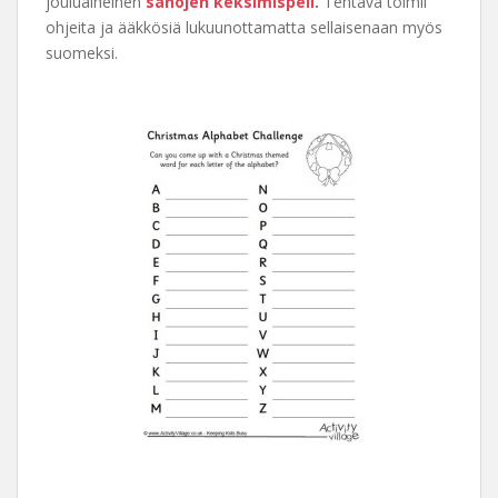
jouluaiheinen
sanojen keksimispeli
.
Tehtävä toimii
ohjeita ja ääkkösiä lukuunottamatta sellaisenaan myös
suomeksi.