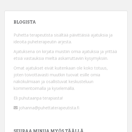
BLOGISTA
Puhetta terapeutista sisältää päivittäisiä ajatuksia ja
ideoita puheterapeutin arjesta.
Ajatuksena on kirjata muistiin omia ajatuksia ja yrittää
etsiä vastauksia mieltä askarruttaviin kysymyksiin.
Omat ajatukset eivät kuitenkaan ole koko totuus,
joten toivottavasti muutkin tuovat esille omia
näkökulmiaan ja osallistuvat keskusteluun
kommentoimalla ja kyselemällä.
Eli puhutaanpa terapiasta!
johanna@puhettaterapeutista.fi
SEURAA MINUA MYÖS TÄÄLLÄ