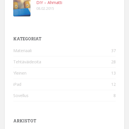
DIY – Ahmatti
08.02.2015
KATEGORIAT
Materiaali
37
Tehtäväideoita
28
Yleinen
13
iPad
12
Sovellus
8
ARKISTOT