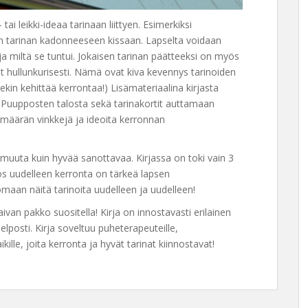
tai leikki-ideaa tarinaan liittyen. Esimerkiksi
 tarinan kadonneeseen kissaan. Lapselta voidaan
ja miltä se tuntui. Jokaisen tarinan päätteeksi on myös
at hullunkurisesti. Nämä ovat kiva kevennys tarinoiden
sekin kehittää kerrontaa!) Lisämateriaalina kirjasta
 Puupposten talosta sekä tarinakortit auttamaan
an määrän vinkkejä ja ideoita kerronnan
 muuta kuin hyvää sanottavaa. Kirjassa on toki vain 3
s uudelleen kerronta on tärkeä lapsen
omaan näitä tarinoita uudelleen ja uudelleen!
aivan pakko suositella! Kirja on innostavasti erilainen
helposti. Kirja soveltuu puheterapeuteille,
ille, joita kerronta ja hyvät tarinat kiinnostavat!