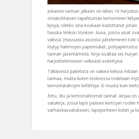
Jokaisen tarinan jälkeen on lähes 10 harjoitus- 
omakohtaisen tapahtuman kertominen liittyen
kysyä, oletko sinä koskaan kadottanut jotain 
hauska Vinksin Vonksin -kuva, joissa asiat ov
välissä. (Hassuista asioista jutteleminen toki 
löytyy hahmojen paperinuket, pohjapiirrustus
tarinan jäsentämistä. Kirja sisältää siis hurj
harjoittelemiseen selkeästi esitettynä.
Tällaisesta paketista on vaikea keksiä mitään
tarinaa, mutta kuten teoksessa todetaan myö
kerrontataitojen kehittäjä. Ei muuta kuin kert
Eetu, Iitu ja kertomattomat tarinat -kirjaa on 
satukirja, jossa lapsi pääsee kertojan rooliin 
varhaiskasvatukseen, lapsiperheen kotiin ja kaik