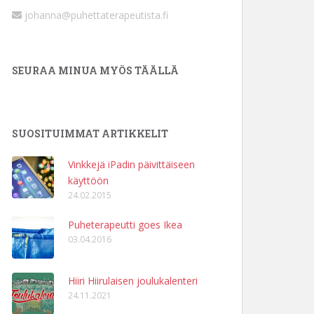
johanna@puhettaterapeutista.fi
SEURAA MINUA MYÖS TÄÄLLÄ
SUOSITUIMMAT ARTIKKELIT
Vinkkejä iPadin päivittäiseen
käyttöön
24.02.2015
Puheterapeutti goes Ikea
03.04.2016
Hiiri Hiirulaisen joulukalenteri
24.11.2021