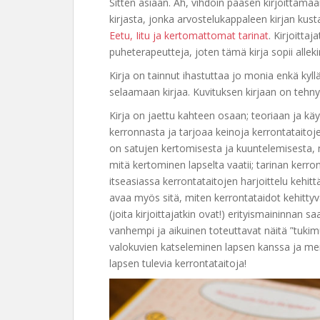
Sitten asiaan. Ah, vihdoin pääsen kirjoittama
kirjasta, jonka arvostelukappaleen kirjan kusta
Eetu, Iitu ja kertomattomat tarinat
. Kirjoitta
puheterapeutteja, joten tämä kirja sopii allek
Kirja on tainnut ihastuttaa jo monia enkä kyllä
selaamaan kirjaa. Kuvituksen kirjaan on tehny
Kirja on jaettu kahteen osaan; teoriaan ja käy
kerronnasta ja tarjoaa keinoja kerrontataitojen
on satujen kertomisesta ja kuuntelemisesta, m
mitä kertominen lapselta vaatii; tarinan kerr
itseasiassa kerrontataitojen harjoittelu kehit
avaa myös sitä, miten kerrontataidot kehitt
(joita kirjoittajatkin ovat!) erityismaininnan 
vanhempi ja aikuinen toteuttavat näitä ”tuki
valokuvien katseleminen lapsen kanssa ja me
lapsen tulevia kerrontataitoja!