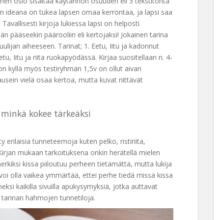
inen osio sisältää käytännön osuuden eli 3 tekstitöntä
an ideana on tukea lapsen omaa kerrontaa, ja lapsi saa
Tavallisesti kirjoja lukiessa lapsi on helposti
än pääseekin päärooliin eli kertojaksi! Jokainen tarina
kuulijan aiheeseen. Tarinat; 1. Eetu, Iitu ja kadonnut
u, Iitu ja riita ruokapyödässä. Kirjaa suositellaan n. 4-
ä on kyllä myös testiryhmän 1,5v on ollut aivan
lausein vielä osaa kertoa, mutta kuvat riittävät
n minkä kokee tärkeäksi
tty erilaisia tunneteemoja kuten pelko, ristiriita,
irjan mukaan tarkoituksena onkin herätellä mielen
rkiksi kissa piiloutuu perheen tietämättä, mutta lukija
oi olla vaikea ymmärtää, ettei perhe tiedä missä kissa
neksi kaikilla sivuilla apukysymyksiä, jotka auttavat
a tarinan hahmojen tunnetiloja.