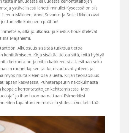
an tästä ihanuudesta eli uudesta kerrontataitojen
ntaja ystävällisesti lähetti minulle! Kyseessä on siis
jat Leena Mäkinen, Anne Suvanto ja Soile Ukkola ovat
irjoittaneelle kuin nenä päähän!
 ihmettele, sillä jo ulkoasu ja kuvitus houkuttelevat
t Ina Majaniemi.
täntöön. Alkuosuus sisältää tutkittua tietoa
 kehittämiseen. Kirja sisältää tietoa siitä, mitä hyötyä
itä kerronta on ja mihin kaikkeen sitä tarvitaan sekä
onnassa monet lapsen taidot nivoutuvat yhteen, ja
tää myös muita kielen osa-alueita. Kirjan teoriaosuus
yvät lapsen kasvaessa. Puheterapeutin näkökulmasta
saa kappale kerrontataitojen kehittämisestä. Moni
muotoja” jo ihan huomaamattaan! Esimerkiksi
nneiden tapahtumien muistelu yhdessä voi kehittää