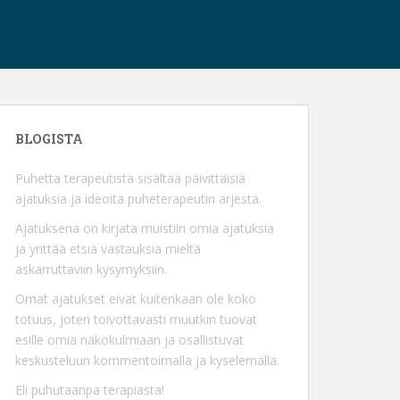
BLOGISTA
Puhetta terapeutista sisältää päivittäisiä
ajatuksia ja ideoita puheterapeutin arjesta.
Ajatuksena on kirjata muistiin omia ajatuksia
ja yrittää etsiä vastauksia mieltä
askarruttaviin kysymyksiin.
Omat ajatukset eivät kuitenkaan ole koko
totuus, joten toivottavasti muutkin tuovat
esille omia näkökulmiaan ja osallistuvat
keskusteluun kommentoimalla ja kyselemällä.
Eli puhutaanpa terapiasta!