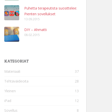
Puhetta terapeutista suosittelee:
Pienten sovellukset
13.09.2015
DIY – Ahmatti
08.02.2015
KATEGORIAT
Materiaali
37
Tehtäväideoita
28
Yleinen
13
iPad
12
Sovellus
8