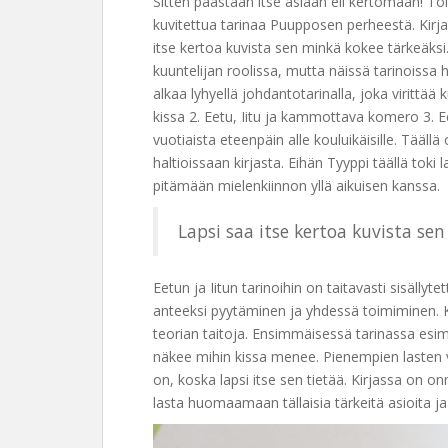
Sitten päästään itse asiaan eli kertomaan! To
kuvitettua tarinaa Puupposen perheestä. Kirj
itse kertoa kuvista sen minkä kokee tärkeäksi. 
kuuntelijan roolissa, mutta näissä tarinoissa h
alkaa lyhyellä johdantotarinalla, joka virittää 
kissa 2. Eetu, Iitu ja kammottava komero 3. Eet
vuotiaista eteenpäin alle kouluikäisille. Tääll
haltioissaan kirjasta. Eihän Tyyppi täällä toki 
pitämään mielenkiinnon yllä aikuisen kanssa.
Lapsi saa itse kertoa kuvista se
Eetun ja Iitun tarinoihin on taitavasti sisällyte
anteeksi pyytäminen ja yhdessä toimiminen. K
teorian taitoja. Ensimmäisessä tarinassa esime
näkee mihin kissa menee. Pienempien lasten v
on, koska lapsi itse sen tietää. Kirjassa on on
lasta huomaamaan tällaisia tärkeitä asioita j