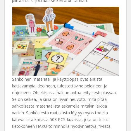
piirtää tai kirjoittaa itse kerrotun tarinan.
Sähköinen materiaali ja käyttöopas ovat entistä
kattavampia ideoineen, tulostettavine peleineen ja
ohjeineen. Ohjekirjasta haluan antaa erityisesti plussaa.
Se on selkeä, ja siinä on hyvin neuvottu mitä pitää
sähköisestä materiaalista askarrella mitäkin leikkiä
varten. Sähköisestä matskusta löytyy myös todella
kätevä lista kaikista 508 PCS-kuvasta, jota on tullut
tietokoneen HAKU-toiminnolla hyödynnettyä. ”Mistä