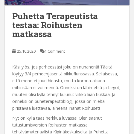
Puhetta Terapeutista
testaa: Roihusten
matkassa
25.10.2020
1 Comment
Käsi ylös, jos perheessäsi joku on nuhanenä! Täältä
löytyy 3/4 perheenjäsentä pikkuflunssassa. Sellaisessa,
että meno ei juuri hidastu, mutta korona-aikana
mihinkään ei voi mennä. Onneksi on lähimetsä ja Legot,
muuten olisi kyllä tehnyt kulunut viikko liian tiukkaa. Ja
onneksi on puheterapeuttiblogi, jossa on mieltä
piristävää luettavaa, aiheena ihanat Roihuset!
Nyt on kyllä taas herkkua luvassa! Olen saanut
tutustumisversion Roihusten matkassa
tehtävämateriaalista Kipinäkeskukselta ja Puhetta