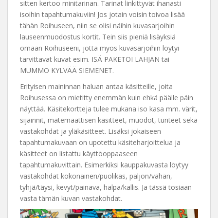
sitten kertoo minitarinan. Tarinat linkittyvät ihanasti
isoihin tapahtumakuviin! Jos jotain voisin toivoa lisää
tähän Roihuseen, niin se olisi näihin kuvasarjoihin
lauseenmuodostus kortit. Tein siis pieniä lisäyksiä
omaan Roihuseeni, jotta myös kuvasarjoihin löytyi
tarvittavat kuvat esim. ISÄ PAKETOI LAHJAN tai
MUMMO KYLVÄÄ SIEMENET.
Erityisen maininnan haluan antaa käsitteille, joita
Roihusessa on mietitty enemmän kuin ehkä päälle päin
näyttää. Käsitekortteja tulee mukana iso kasa mm. värit,
sijainnit, matemaattisen käsitteet, muodot, tunteet sekä
vastakohdat ja yläkäsitteet. Lisäksi jokaiseen
tapahtumakuvaan on upotettu käsiteharjoittelua ja
käsitteet on listattu käyttöoppaaseen
tapahtumakuvittain. Esimerkiksi kauppakuvasta löytyy
vastakohdat kokonainen/puolikas, paljon/vähän,
tyhjä/täysi, kevyt/painava, halpa/kallis. Ja tässä tosiaan
vasta tämän kuvan vastakohdat.