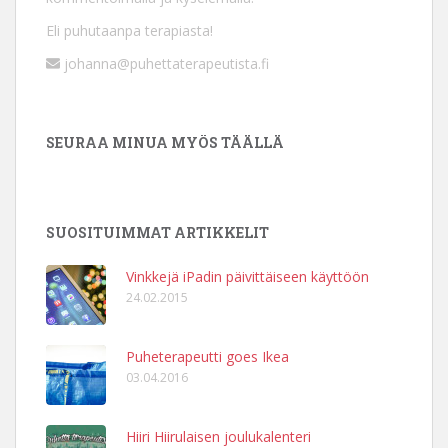
Eli puhutaanpa terapiasta!
johanna@puhettaterapeutista.fi
SEURAA MINUA MYÖS TÄÄLLÄ
SUOSITUIMMAT ARTIKKELIT
Vinkkejä iPadin päivittäiseen käyttöön
24.02.2015
Puheterapeutti goes Ikea
03.04.2016
Hiiri Hiirulaisen joulukalenteri