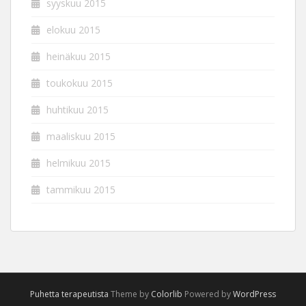
syyskuu 2015
elokuu 2015
heinäkuu 2015
toukokuu 2015
huhtikuu 2015
maaliskuu 2015
helmikuu 2015
tammikuu 2015
Puhetta terapeutista
Theme by
Colorlib
Powered by
WordPress