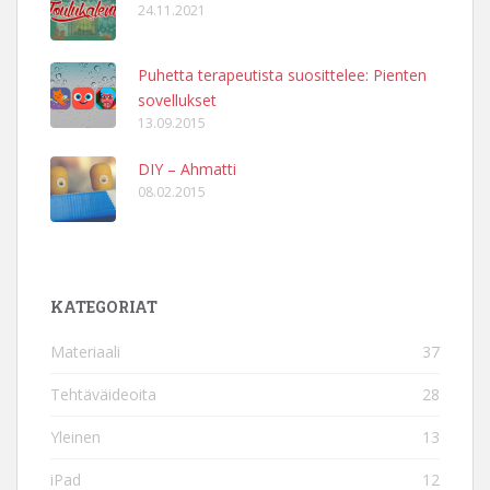
24.11.2021
Puhetta terapeutista suosittelee: Pienten
sovellukset
13.09.2015
DIY – Ahmatti
08.02.2015
KATEGORIAT
Materiaali
37
Tehtäväideoita
28
Yleinen
13
iPad
12