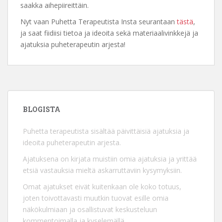
saakka aihepiireittäin.
Nyt vaan Puhetta Terapeutista Insta seurantaan
tästä
,
ja saat fiidiisi tietoa ja ideoita sekä materiaalivinkkejä ja
ajatuksia puheterapeutin arjesta!
BLOGISTA
Puhetta terapeutista sisältää päivittäisiä ajatuksia ja
ideoita puheterapeutin arjesta.
Ajatuksena on kirjata muistiin omia ajatuksia ja yrittää
etsiä vastauksia mieltä askarruttaviin kysymyksiin.
Omat ajatukset eivät kuitenkaan ole koko totuus,
joten toivottavasti muutkin tuovat esille omia
näkökulmiaan ja osallistuvat keskusteluun
kommentoimalla ja kyselemällä.