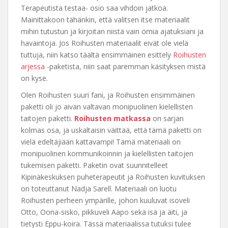
Terapeutista testaa- osio saa vihdoin jatkoa.
Mainittakoon tähänkin, että valitsen itse materiaalit
mihin tutustun ja kirjoitan niistä vain omia ajatuksiani ja
havaintoja. Jos Roihusten materiaalit eivät ole vielä
tuttuja, niin katso täältä ensimmäinen esittely
Roihusten
arjessa
-paketista, niin saat paremman käsityksen mistä
on kyse.
Olen Roihusten suuri fani, ja Roihusten ensimmäinen
paketti oli jo aivan valtavan monipuolinen kielellisten
taitojen paketti.
Roihusten matkassa
on sarjan
kolmas osa, ja uskaltaisin väittää, että tämä paketti on
vielä edeltäjiään kattavampi! Tämä materiaali on
monipuolinen kommunikoinnin ja kielellisten taitojen
tukemisen paketti. Paketin ovat suunnitelleet
Kipinäkeskuksen puheterapeutit ja Roihusten kuvituksen
on toteuttanut Nadja Sarell. Materiaali on luotu
Roihusten perheen ympärille, johon kuuluvat isoveli
Otto, Oona-sisko, pikkuveli Aapo sekä isä ja äiti, ja
tietysti Eppu-koira. Tässä materiaalissa tutuksi tulee