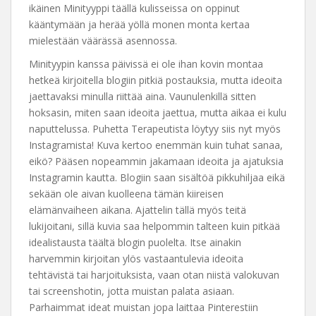
ikäinen Minityyppi täällä kulisseissa on oppinut
kääntymään ja herää yöllä monen monta kertaa
mielestään väärässä asennossa.
Minityypin kanssa päivissä ei ole ihan kovin montaa
hetkeä kirjoitella blogiin pitkiä postauksia, mutta ideoita
jaettavaksi minulla riittää aina. Vaunulenkillä sitten
hoksasin, miten saan ideoita jaettua, mutta aikaa ei kulu
naputtelussa. Puhetta Terapeutista löytyy siis nyt myös
Instagramista! Kuva kertoo enemmän kuin tuhat sanaa,
eikö? Pääsen nopeammin jakamaan ideoita ja ajatuksia
Instagramin kautta. Blogiin saan sisältöä pikkuhiljaa eikä
sekään ole aivan kuolleena tämän kiireisen
elämänvaiheen aikana. Ajattelin tällä myös teitä
lukijoitani, sillä kuvia saa helpommin talteen kuin pitkää
idealistausta täältä blogin puolelta. Itse ainakin
harvemmin kirjoitan ylös vastaantulevia ideoita
tehtävistä tai harjoituksista, vaan otan niistä valokuvan
tai screenshotin, jotta muistan palata asiaan.
Parhaimmat ideat muistan jopa laittaa Pinterestiin