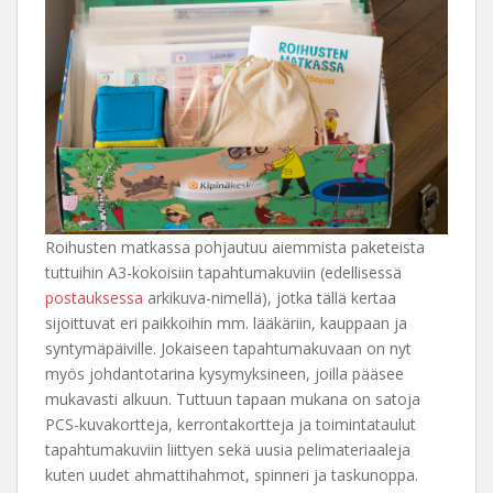
Roihusten matkassa pohjautuu aiemmista paketeista
tuttuihin A3-kokoisiin tapahtumakuviin (edellisessä
postauksessa
arkikuva-nimellä), jotka tällä kertaa
sijoittuvat eri paikkoihin mm. lääkäriin, kauppaan ja
syntymäpäiville. Jokaiseen tapahtumakuvaan on nyt
myös johdantotarina kysymyksineen, joilla pääsee
mukavasti alkuun. Tuttuun tapaan mukana on satoja
PCS-kuvakortteja, kerrontakortteja ja toimintataulut
tapahtumakuviin liittyen sekä uusia pelimateriaaleja
kuten uudet ahmattihahmot, spinneri ja taskunoppa.