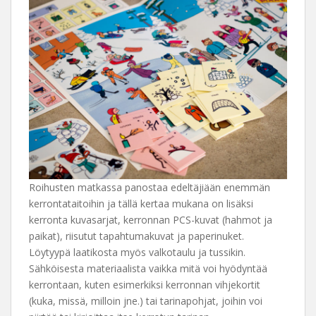
Roihusten matkassa panostaa edeltäjiään enemmän
kerrontataitoihin ja tällä kertaa mukana on lisäksi
kerronta kuvasarjat, kerronnan PCS-kuvat (hahmot ja
paikat), riisutut tapahtumakuvat ja paperinuket.
Löytyypä laatikosta myös valkotaulu ja tussikin.
Sähköisesta materiaalista vaikka mitä voi hyödyntää
kerrontaan, kuten esimerkiksi kerronnan vihjekortit
(kuka, missä, milloin jne.) tai tarinapohjat, joihin voi