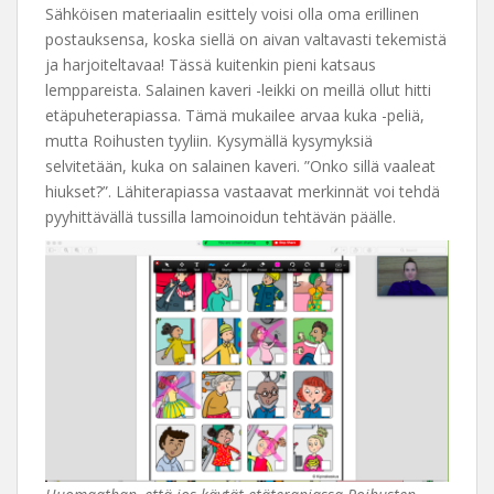
Sähköisen materiaalin esittely voisi olla oma erillinen
postauksensa, koska siellä on aivan valtavasti tekemistä
ja harjoiteltavaa! Tässä kuitenkin pieni katsaus
lemppareista. Salainen kaveri -leikki on meillä ollut hitti
etäpuheterapiassa. Tämä mukailee arvaa kuka -peliä,
mutta Roihusten tyyliin. Kysymällä kysymyksiä
selvitetään, kuka on salainen kaveri. ”Onko sillä vaaleat
hiukset?”. Lähiterapiassa vastaavat merkinnät voi tehdä
pyyhittävällä tussilla lamoinoidun tehtävän päälle.