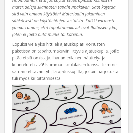
Huomaathan, että jos käytät etäterapiassa Roihusten
materiaaleja skannaten tapahtumakuvan. Saat käyttää
sitä vain omaan käyttöön! Materiaalin jakaminen
sähköisesti on käyttöehtojen vastaista. Kaikki varmasti
ymmärrämme, että tapahtumakuvat ovat Roihusen ydin,
joten ei jaeta niitä muille tai koteihin.
Lopuksi vielä yksi hitti eli ajatuskuplat! Roihusten
paketissa on tapahtumakuviin liittyviä ajatuskuplia, joille
pitää etsiä omistaja. Ihanan erilainen päättely- ja
kuuntelutehtävä! Isomman koululaisen kanssa teimme
saman tehtävän tyhjillä ajatuskuplilla, jolloin harjoitusta
tuli myös kirjoittamisesta.