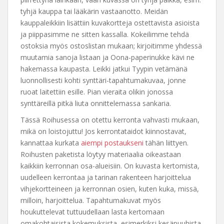
tyhjä kauppa tai lääkärin vastaanotto. Meidän
kauppaleikkiin lisättiin kuvakortteja ostettavista asioista
ja piippasimme ne sitten kassalla. Kokeilimme tehdä
ostoksia myös ostoslistan mukaan; kirjoitimme yhdessä
muutamia sanoja listaan ja Oona-paperinukke kävi ne
hakemassa kaupasta. Leikki jatkui Tyypin vetämänä
luonnollisesti kohti synttäri-tapahtumakuvaa, jonne
ruoat laitettiin esille. Pian vieraita olikin jonossa
synttäreillä pitkä liuta onnittelemassa sankaria.
Tässä Roihusessa on otettu kerronta vahvasti mukaan,
mikä on loistojuttu! Jos kerrontataidot kiinnostavat,
kannattaa kurkata
aiempi postaukseni
tähän liittyen.
Roihusten paketista löytyy materiaalia oikeastaan
kaikkiin kerronnan osa-alueisiin. On kuvasta kertomista,
uudelleen kerrontaa ja tarinan rakenteen harjoittelua
vihjekortteineen ja kerronnan osien, kuten kuka, missä,
milloin, harjoittelua. Tapahtumakuvat myös
houkuttelevat tuttuudellaan lasta kertomaan
omakohtaisista kokemuksista, esimerkiksi kesäpuuhista