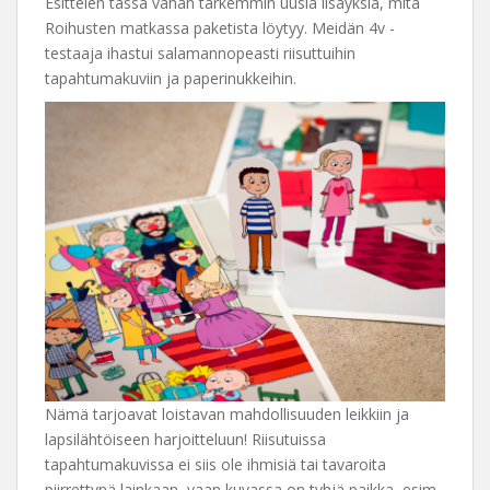
Esittelen tässä vähän tarkemmin uusia lisäyksiä, mitä
Roihusten matkassa paketista löytyy. Meidän 4v -
testaaja ihastui salamannopeasti riisuttuihin
tapahtumakuviin ja paperinukkeihin.
Nämä tarjoavat loistavan mahdollisuuden leikkiin ja
lapsilähtöiseen harjoitteluun! Riisutuissa
tapahtumakuvissa ei siis ole ihmisiä tai tavaroita
piirrettynä lainkaan, vaan kuvassa on tyhjä paikka, esim.