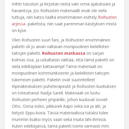
mihin tutustun ja kirjoitan niistä vain omia ajatuksiani ja
havaintoja. Jos Roihusten materiaalit eivät ole vielä
tuttuja, niin katso täältä ensimmäinen esittely
Roihusten
arjessa
-paketista, niin saat paremman käsityksen mistä
on kyse.
Olen Roihusten suuri fani, ja Roihusten ensimmäinen
paketti oli jo aivan valtavan monipuolinen kielellisten
taitojen paketti.
Roihusten matkassa
on sarjan
kolmas osa, ja uskaltaisin väittää, että tämä paketti on
vielä edeltäjiään kattavampi! Tämä materiaali on
monipuolinen kommunikoinnin ja kielellisten taitojen
tukemisen paketti. Paketin ovat suunnitelleet
Kipinäkeskuksen puheterapeutit ja Roihusten kuvituksen
on toteuttanut Nadja Sarell. Materiaali on luotu
Roihusten perheen ympärille, johon kuuluvat isoveli
Otto, Oona-sisko, pikkuveli Aapo sekä isä ja äiti, ja
tietysti Eppu-koira. Tässä materiaalissa tutuksi tulee
mummin lisäksi myös vaari sekä muita lähi-ihmisiä.
Kuten edeltäjänsä, tämä paketti toimii varmasti mm.