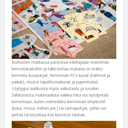
Roihusten matkassa panostaa edeltäjiään enemmän
kerrontataitoihin ja tällä kertaa mukana on lisäksi
kerronta kuvasarjat, kerronnan PCS-kuvat (hahmot ja
paikat), riisutut tapahtumakuvat ja paperinuket.
Löytyypä laatikosta myös valkotaulu ja tussikin.
Sähköisesta materiaalista vaikka mitä voi hyödyntää
kerrontaan, kuten esimerkiksi kerronnan vihjekortit
(kuka, missä, milloin jne.) tai tarinapohjat, joihin voi
piirtää tai kirjoittaa itse kerrotun tarinan.