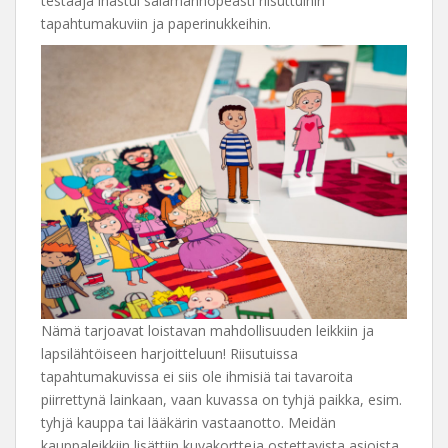
testaaja ihastui salamannopeasti riisuttuihin
tapahtumakuviin ja paperinukkeihin.
Nämä tarjoavat loistavan mahdollisuuden leikkiin ja
lapsilähtöiseen harjoitteluun! Riisutuissa
tapahtumakuvissa ei siis ole ihmisiä tai tavaroita
piirrettynä lainkaan, vaan kuvassa on tyhjä paikka, esim.
tyhjä kauppa tai lääkärin vastaanotto. Meidän
kauppaleikkiin lisättiin kuvakortteja ostettavista asioista