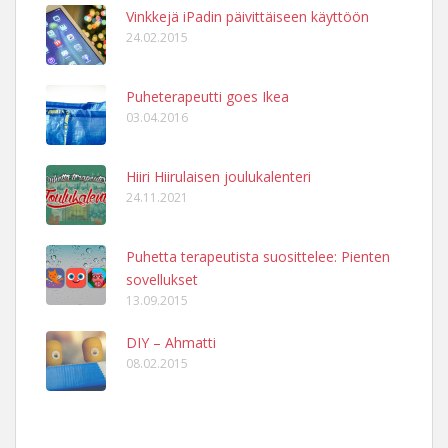
Vinkkejä iPadin päivittäiseen käyttöön
24.02.2015
Puheterapeutti goes Ikea
03.04.2016
Hiiri Hiirulaisen joulukalenteri
24.11.2021
Puhetta terapeutista suosittelee: Pienten
sovellukset
13.09.2015
DIY – Ahmatti
08.02.2015