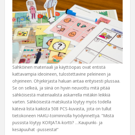
Sähköinen materiaali ja käyttöopas ovat entistä
kattavampia ideoineen, tulostettavine peleineen ja
ohjeineen. Ohjekirjasta haluan antaa erityisesti plussaa.
Se on selkeä, ja siinä on hyvin neuvottu mitä pitää
sähköisestä materiaalista askarrella mitäkin leikkiä
varten. Sähköisestä matskusta löytyy myös todella
kätevä lista kaikista 508 PCS-kuvasta, jota on tullut
tietokoneen HAKU-toiminnolla hyödynnettyä. ”Mistä
pussista löytyy KORJATA-kortti? …Kaupunki- ja
kesäpuuhat -pusseista!”