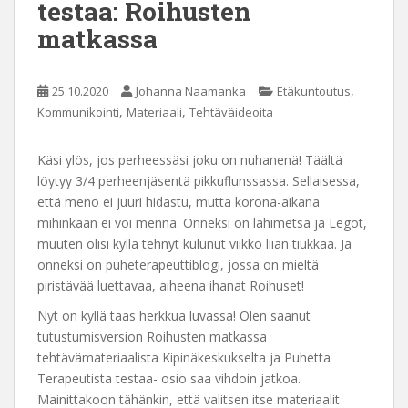
testaa: Roihusten
matkassa
,
25.10.2020
Johanna Naamanka
Etäkuntoutus
,
,
Kommunikointi
Materiaali
Tehtäväideoita
Käsi ylös, jos perheessäsi joku on nuhanenä! Täältä
löytyy 3/4 perheenjäsentä pikkuflunssassa. Sellaisessa,
että meno ei juuri hidastu, mutta korona-aikana
mihinkään ei voi mennä. Onneksi on lähimetsä ja Legot,
muuten olisi kyllä tehnyt kulunut viikko liian tiukkaa. Ja
onneksi on puheterapeuttiblogi, jossa on mieltä
piristävää luettavaa, aiheena ihanat Roihuset!
Nyt on kyllä taas herkkua luvassa! Olen saanut
tutustumisversion Roihusten matkassa
tehtävämateriaalista Kipinäkeskukselta ja Puhetta
Terapeutista testaa- osio saa vihdoin jatkoa.
Mainittakoon tähänkin, että valitsen itse materiaalit