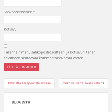
Sähköpostiosoite
*
Kotisivu
Tallenna nimeni, sähköpostiosoitteeni ja kotisivuni tähän
selaimeen seuraavaa kommentointikertaa varten.
Artikkelien
Puhetta Terapeutista Instaan
Onko vauvan lusikalla väliä?
selaus
BLOGISTA