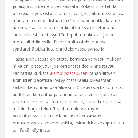
ja piippasimme ne sitten kassalla. Kokeilimme tehdä
ostoksia myös ostoslistan mukaan; kirjoitimme yhdessä
muutamia sanoja listaan ja Oona-paperinukke kävi ne
hakemassa kaupasta. Leikki jatkui Tyypin vetämänä
luonnollisesti kohti synttäri-tapahtumakuvaa, jonne
ruoat laitettiin esille. Pian vieraita olikin jonossa
synttäreillä pitkä liuta onnittelemassa sankaria.
Tässä Roihusessa on otettu kerronta vahvasti mukaan,
mikä on loistojuttu! Jos kerrontataidot kiinnostavat,
kannattaa kurkata
aiempi postaukseni
tähän liittyen.
Roihusten paketista löytyy materiaalia oikeastaan
kaikkiin kerronnan osa-alueisiin. On kuvasta kertomista,
uudelleen kerrontaa ja tarinan rakenteen harjoittelua
vihjekortteineen ja kerronnan osien, kuten kuka, missä,
milloin, harjoittelua. Tapahtumakuvat myös
houkuttelevat tuttuudellaan lasta kertomaan
omakohtaisista kokemuksista, esimerkiksi kesäpuuhista
tai lääkärikäynnistä.