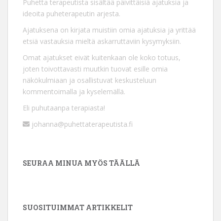
Puhetta terapeutista sisältää päivittäisiä ajatuksia ja
ideoita puheterapeutin arjesta.
Ajatuksena on kirjata muistiin omia ajatuksia ja yrittää
etsiä vastauksia mieltä askarruttaviin kysymyksiin.
Omat ajatukset eivät kuitenkaan ole koko totuus,
joten toivottavasti muutkin tuovat esille omia
näkökulmiaan ja osallistuvat keskusteluun
kommentoimalla ja kyselemällä.
Eli puhutaanpa terapiasta!
johanna@puhettaterapeutista.fi
SEURAA MINUA MYÖS TÄÄLLÄ
SUOSITUIMMAT ARTIKKELIT