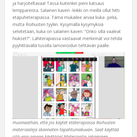
ja harjoiteltavaa! Tässä kuitenkin pieni katsaus
lemppareista. Salainen kaveri -leikki on meillä ollut hitti
etäpuheterapiassa. Tämä mukailee arvaa kuka -peliä,
mutta Roihusten tyyliin. Kysymällä kysymyksiä
selvitetään, kuka on salainen kaveri. ”Onko sillä vaaleat
hiukset?”. Lähiterapiassa vastaavat merkinnät voi tehdä
pyyhittävällä tussilla lamoinoidun tehtävän päälle.
Huomaathan, että jos käytät etäterapiassa Roihusten
materiaaleja skannaten tapahtumakuvan. Saat käyttää
sitä vain omaan käyttöön! Materiaalin jakaminen