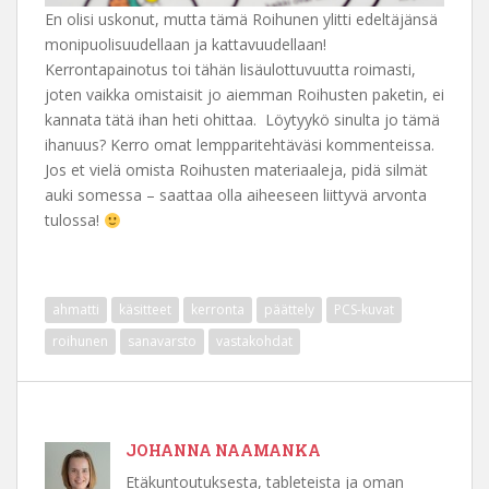
En olisi uskonut, mutta tämä Roihunen ylitti edeltäjänsä
monipuolisuudellaan ja kattavuudellaan!
Kerrontapainotus toi tähän lisäulottuvuutta roimasti,
joten vaikka omistaisit jo aiemman Roihusten paketin, ei
kannata tätä ihan heti ohittaa. Löytyykö sinulta jo tämä
ihanuus? Kerro omat lempparitehtäväsi kommenteissa.
Jos et vielä omista Roihusten materiaaleja, pidä silmät
auki somessa – saattaa olla aiheeseen liittyvä arvonta
tulossa!
ahmatti
käsitteet
kerronta
päättely
PCS-kuvat
roihunen
sanavarsto
vastakohdat
JOHANNA NAAMANKA
Etäkuntoutuksesta, tableteista ja oman