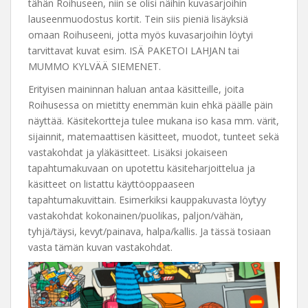
tähän Roihuseen, niin se olisi näihin kuvasarjoihin
lauseenmuodostus kortit. Tein siis pieniä lisäyksiä
omaan Roihuseeni, jotta myös kuvasarjoihin löytyi
tarvittavat kuvat esim. ISÄ PAKETOI LAHJAN tai
MUMMO KYLVÄÄ SIEMENET.
Erityisen maininnan haluan antaa käsitteille, joita
Roihusessa on mietitty enemmän kuin ehkä päälle päin
näyttää. Käsitekortteja tulee mukana iso kasa mm. värit,
sijainnit, matemaattisen käsitteet, muodot, tunteet sekä
vastakohdat ja yläkäsitteet. Lisäksi jokaiseen
tapahtumakuvaan on upotettu käsiteharjoittelua ja
käsitteet on listattu käyttöoppaaseen
tapahtumakuvittain. Esimerkiksi kauppakuvasta löytyy
vastakohdat kokonainen/puolikas, paljon/vähän,
tyhjä/täysi, kevyt/painava, halpa/kallis. Ja tässä tosiaan
vasta tämän kuvan vastakohdat.