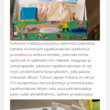
Roihusten matkassa pohjautuu aiemmista paketeista
tuttuihin A3-kokoisiin tapahtumakuviin (edellisessä
postauksessa
arkikuva-nimellä), jotka tällä kertaa
sijoittuvat eri paikkoihin mm. lääkäriin, kauppaan ja
syntymäpäiville. Jokaiseen tapahtumakuvaan on nyt
myös johdantotarina kysymyksineen, joilla pääsee
mukavasti alkuun. Tuttuun tapaan mukana on satoja
PCS-kuvakortteja, kerrontakortteja ja toimintataulut
tapahtumakuviin liittyen sekä uusia pelimateriaaleja
kuten uudet ahmattihahmot, spinneri ja taskunoppa.