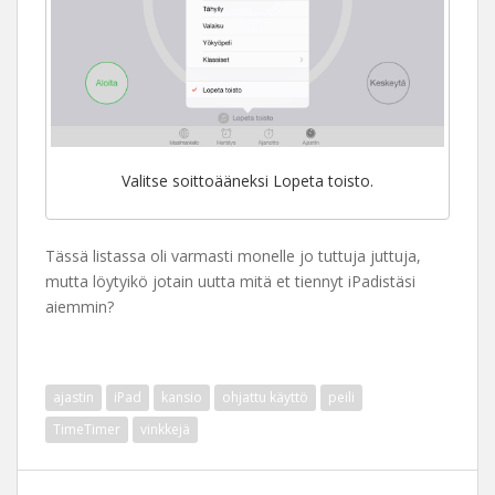
Valitse soittoääneksi Lopeta toisto.
Tässä listassa oli varmasti monelle jo tuttuja juttuja,
mutta löytyikö jotain uutta mitä et tiennyt iPadistäsi
aiemmin?
ajastin
iPad
kansio
ohjattu käyttö
peili
TimeTimer
vinkkejä