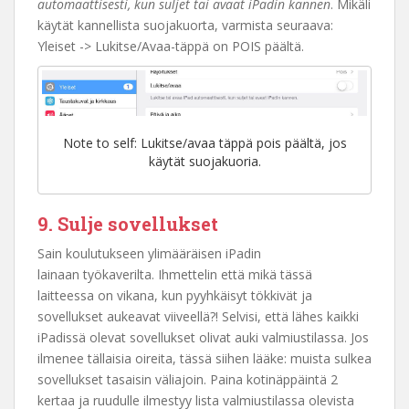
automaattisesti, kun suljet tai avaat iPadin kannen
. Mikäli
käytät kannellista suojakuorta, varmista seuraava:
Yleiset -> Lukitse/Avaa-täppä on POIS päältä.
Note to self: Lukitse/avaa täppä pois päältä, jos
käytät suojakuoria.
9. Sulje sovellukset
Sain koulutukseen ylimääräisen iPadin
lainaan työkaverilta. Ihmettelin että mikä tässä
laitteessa on vikana, kun pyyhkäisyt tökkivät ja
sovellukset aukeavat viiveellä?! Selvisi, että lähes kaikki
iPadissä olevat sovellukset olivat auki valmiustilassa. Jos
ilmenee tällaisia oireita, tässä siihen lääke: muista sulkea
sovellukset tasaisin väliajoin. Paina kotinäppäintä 2
kertaa ja ruudulle ilmestyy lista valmiustilassa olevista