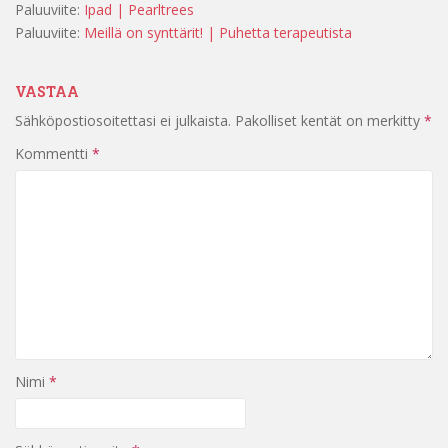
Paluuviite:
Ipad | Pearltrees
Paluuviite:
Meillä on synttärit! | Puhetta terapeutista
VASTAA
Sähköpostiosoitettasi ei julkaista.
Pakolliset kentät on merkitty
*
Kommentti
*
Nimi
*