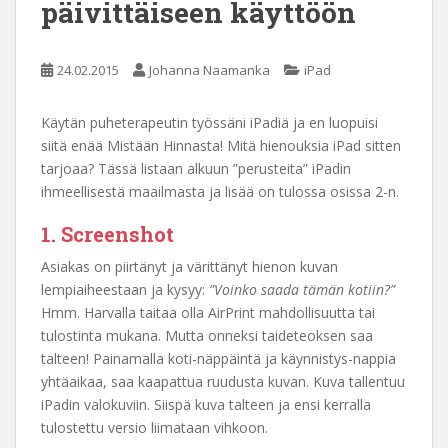
päivittäiseen käyttöön
24.02.2015
Johanna Naamanka
iPad
Käytän puheterapeutin työssäni iPadiä ja en luopuisi
siitä enää Mistään Hinnasta! Mitä hienouksia iPad sitten
tarjoaa? Tässä listaan alkuun ”perusteita” iPadin
ihmeellisestä maailmasta ja lisää on tulossa osissa 2-n.
1. Screenshot
Asiakas on piirtänyt ja värittänyt hienon kuvan
lempiaiheestaan ja kysyy:
”Voinko saada tämän kotiin?”
Hmm. Harvalla taitaa olla AirPrint mahdollisuutta tai
tulostinta mukana. Mutta onneksi taideteoksen saa
talteen! Painamalla koti-näppäintä ja käynnistys-nappia
yhtäaikaa, saa kaapattua ruudusta kuvan. Kuva tallentuu
iPadin valokuviin. Siispä kuva talteen ja ensi kerralla
tulostettu versio liimataan vihkoon.