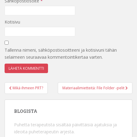
Sähköpostiosoite
*
Kotisivu
Tallenna nimeni, sähköpostiosoitteeni ja kotisivuni tähän
selaimeen seuraavaa kommentointikertaa varten.
Artikkelien
Mikä ihmeen PRT?
Materiaalimietteitä: File Folder -pelit
selaus
BLOGISTA
Puhetta terapeutista sisältää päivittäisiä ajatuksia ja
ideoita puheterapeutin arjesta.