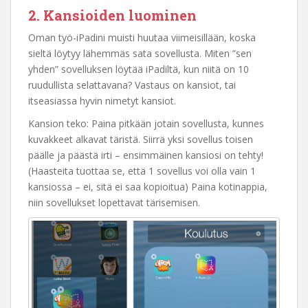
2. Kansioiden luominen
Oman työ-iPadini muisti huutaa viimeisillään, koska
sieltä löytyy lähemmäs sata sovellusta. Miten ”sen
yhden” sovelluksen löytää iPadiltä, kun niitä on 10
ruudullista selattavana? Vastaus on kansiot, tai
itseasiassa hyvin nimetyt kansiot.
Kansion teko: Paina pitkään jotain sovellusta, kunnes
kuvakkeet alkavat täristä. Siirrä yksi sovellus toisen
päälle ja päästä irti – ensimmäinen kansiosi on tehty!
(Haasteita tuottaa se, että 1 sovellus voi olla vain 1
kansiossa – ei, sitä ei saa kopioitua) Paina kotinappia,
niin sovellukset lopettavat tärisemisen.