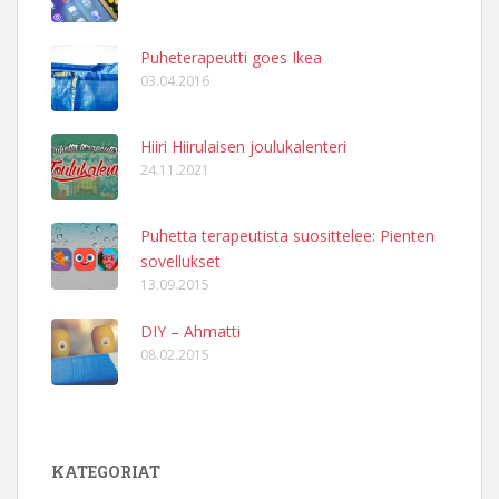
Puheterapeutti goes Ikea
03.04.2016
Hiiri Hiirulaisen joulukalenteri
24.11.2021
Puhetta terapeutista suosittelee: Pienten
sovellukset
13.09.2015
DIY – Ahmatti
08.02.2015
KATEGORIAT