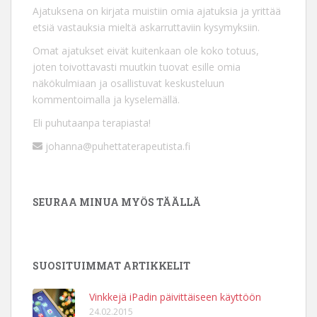
Ajatuksena on kirjata muistiin omia ajatuksia ja yrittää
etsiä vastauksia mieltä askarruttaviin kysymyksiin.
Omat ajatukset eivät kuitenkaan ole koko totuus,
joten toivottavasti muutkin tuovat esille omia
näkökulmiaan ja osallistuvat keskusteluun
kommentoimalla ja kyselemällä.
Eli puhutaanpa terapiasta!
johanna@puhettaterapeutista.fi
SEURAA MINUA MYÖS TÄÄLLÄ
SUOSITUIMMAT ARTIKKELIT
Vinkkejä iPadin päivittäiseen käyttöön
24.02.2015