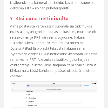
Lisäbonuksena kameralla taltioidut kuvat onnistuneista
kielitempuista = iloinen puheterapeutti.
7. Etsi sana nettisivulta
Viime postausta varten etsin suomalaisia tutkimuksia
PRT:stä. Löysin gradun joka asiaa käsitteli, mutta se oli
satasivuinen ja PRT vain sen sivujuonne. Halusin
kuitenkin lukea kohdat PRT:stä, mutta miten ne
löytäisin? iPadillä pitkästä tekstistä halutun sanan
löytäminen onnistuu, kun nettiosoite -kenttään kirjoittaa
sanan esim. PRT. Alle aukeaa laatikko, joka tarjoaa
vaihtoehtoja ja listan viimeisimpänä: tällä sivulla -listaus.
Klikkaamalla tästä kohdasta, pääset oikotietä haluttuun
kohtaan!