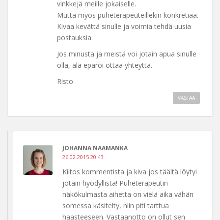
vinkkejä meille jokaiselle.
Mutta myös puheterapeuteillekin konkretiaa.
Kivaa kevättä sinulle ja voimia tehdä uusia
postauksia.
Jos minusta ja meistä voi jotain apua sinulle
olla, älä epäröi ottaa yhteyttä.
Risto
VASTAA
JOHANNA NAAMANKA
26.02.2015 20:43
Kiitos kommentista ja kiva jos täältä löytyi
jotain hyödyllistä! Puheterapeutin
näkökulmasta aihetta on vielä aika vähän
somessa käsitelty, niin piti tarttua
haasteeseen. Vastaanotto on ollut sen