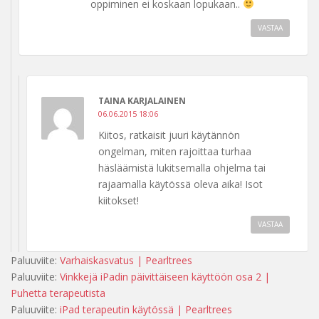
oppiminen ei koskaan lopukaan..
VASTAA
TAINA KARJALAINEN
06.06.2015 18:06
Kiitos, ratkaisit juuri käytännön
ongelman, miten rajoittaa turhaa
häsläämistä lukitsemalla ohjelma tai
rajaamalla käytössä oleva aika! Isot
kiitokset!
VASTAA
Paluuviite:
Varhaiskasvatus | Pearltrees
Paluuviite:
Vinkkejä iPadin päivittäiseen käyttöön osa 2 |
Puhetta terapeutista
Paluuviite:
iPad terapeutin käytössä | Pearltrees