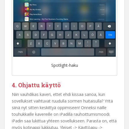
Spotlight-haku
4. Ohjattu käyttö
Niin vauhdikas kaveri, ettet ehdi kissaa sanoa, kun
sovellukset vaihtuvat ruudulla sormen huitaisulla? Yritä
siinä nyt sitten keskittyä oppimiseen! Onneksi näille
touhukkaille kavereille on iPadillä rauhoittumismoodi.
iPadin saa lukittua yhteen sovellukseen. Parasta on, että
myös kotinappi lukkiutuu. Yleiset -> Käyttöapu ->