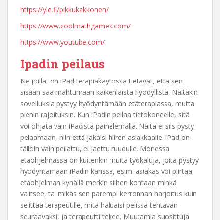
https://yle.fi/pikkukakkonen/
https://www.coolmathgames.com/
https://www.youtube.com/
Ipadin peilaus
Ne joilla, on iPad terapiakäytössä tietävät, että sen
sisään saa mahtumaan kaikenlaista hyödyllistä. Näitäkin
sovelluksia pystyy hyödyntämään etäterapiassa, mutta
pienin rajoituksin. Kun iPadin peilaa tietokoneelle, sitä
voi ohjata vain iPadistä painelemalla. Näitä ei siis pysty
pelaamaan, niin että jakaisi hiiren asiakkaalle. iPad on
tällöin vain peilattu, ei jaettu ruudulle. Monessa
etäohjelmassa on kuitenkin muita työkaluja, joita pystyy
hyödyntämään iPadin kanssa, esim. asiakas voi piirtää
etäohjelman kynällä merkin siihen kohtaan minkä
valitsee, tai mikäs sen parempi kerronnan harjoitus kuin
selittää terapeutille, mitä haluaisi pelissä tehtävän
seuraavaksi, ja terapeutti tekee. Muutamia suosittuja