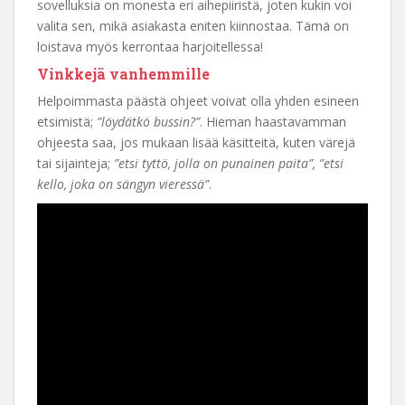
sovelluksia on monesta eri aihepiiristä, joten kukin voi
valita sen, mikä asiakasta eniten kiinnostaa. Tämä on
loistava myös kerrontaa harjoitellessa!
Vinkkejä vanhemmille
Helpoimmasta päästä ohjeet voivat olla yhden esineen
etsimistä;
”löydätkö bussin?”
. Hieman haastavamman
ohjeesta saa, jos mukaan lisää käsitteitä, kuten värejä
tai sijainteja;
”etsi tyttö, jolla on punainen paita”, ”etsi
kello, joka on sängyn vieressä”
.