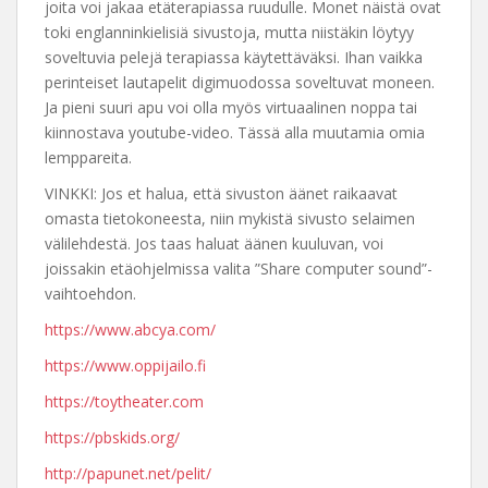
joita voi jakaa etäterapiassa ruudulle. Monet näistä ovat
toki englanninkielisiä sivustoja, mutta niistäkin löytyy
soveltuvia pelejä terapiassa käytettäväksi. Ihan vaikka
perinteiset lautapelit digimuodossa soveltuvat moneen.
Ja pieni suuri apu voi olla myös virtuaalinen noppa tai
kiinnostava youtube-video. Tässä alla muutamia omia
lemppareita.
VINKKI: Jos et halua, että sivuston äänet raikaavat
omasta tietokoneesta, niin mykistä sivusto selaimen
välilehdestä. Jos taas haluat äänen kuuluvan, voi
joissakin etäohjelmissa valita ”Share computer sound”-
vaihtoehdon.
https://www.abcya.com/
https://www.oppijailo.fi
https://toytheater.com
https://pbskids.org/
http://papunet.net/pelit/