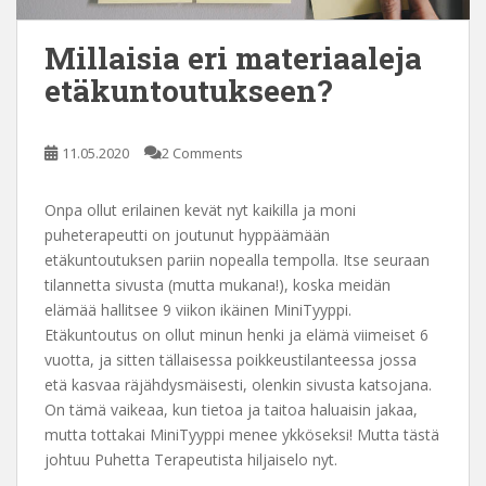
Millaisia eri materiaaleja
etäkuntoutukseen?
11.05.2020
2 Comments
Onpa ollut erilainen kevät nyt kaikilla ja moni
puheterapeutti on joutunut hyppäämään
etäkuntoutuksen pariin nopealla tempolla. Itse seuraan
tilannetta sivusta (mutta mukana!), koska meidän
elämää hallitsee 9 viikon ikäinen MiniTyyppi.
Etäkuntoutus on ollut minun henki ja elämä viimeiset 6
vuotta, ja sitten tällaisessa poikkeustilanteessa jossa
etä kasvaa räjähdysmäisesti, olenkin sivusta katsojana.
On tämä vaikeaa, kun tietoa ja taitoa haluaisin jakaa,
mutta tottakai MiniTyyppi menee ykköseksi! Mutta tästä
johtuu Puhetta Terapeutista hiljaiselo nyt.