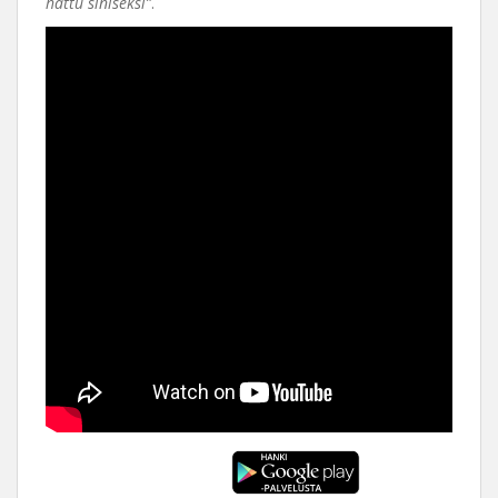
hattu siniseksi”
.