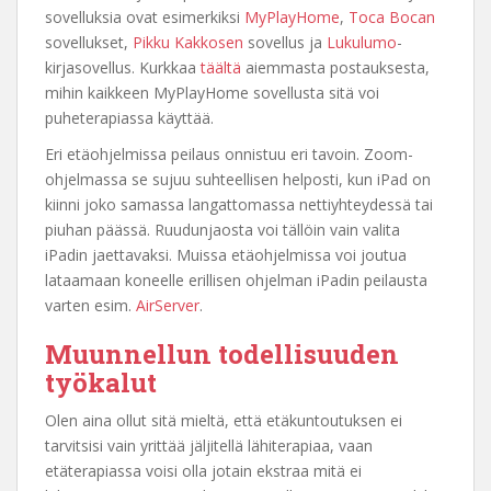
sovelluksia ovat esimerkiksi
MyPlayHome
,
Toca Bocan
sovellukset,
Pikku Kakkosen
sovellus ja
Lukulumo
-
kirjasovellus. Kurkkaa
täältä
aiemmasta postauksesta,
mihin kaikkeen MyPlayHome sovellusta sitä voi
puheterapiassa käyttää.
Eri etäohjelmissa peilaus onnistuu eri tavoin. Zoom-
ohjelmassa se sujuu suhteellisen helposti, kun iPad on
kiinni joko samassa langattomassa nettiyhteydessä tai
piuhan päässä. Ruudunjaosta voi tällöin vain valita
iPadin jaettavaksi. Muissa etäohjelmissa voi joutua
lataamaan koneelle erillisen ohjelman iPadin peilausta
varten esim.
AirServer
.
Muunnellun todellisuuden
työkalut
Olen aina ollut sitä mieltä, että etäkuntoutuksen ei
tarvitsisi vain yrittää jäljitellä lähiterapiaa, vaan
etäterapiassa voisi olla jotain ekstraa mitä ei