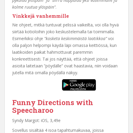
pykälää ylöspäin” ja ”siirrä nappulaa yksi vasemmalle ja
kolme ruutua ylöspäin”
.
Vinkkejä vanhemmille
Ne ohjeet, mitkä tuntuvat pelissä vaikeilta, voi olla hyvä
siirtää kotioloihin joko keskustelemalla tai toimimalla.
Esimerkiksi ohje
”kosketa keskimmäistä laatikkoa”
voi
olla paljon helpompi käydä läpi omassa keittiössä, kun
laatikoiden paikat hahmottuvat paremmin
konkreettisesti. Tai jos näyttää, että ohjeet joissa
asioita laitetaan ”pöydälle” ovat haastavia, niin voidaan
jutella mitä omalla pöydällä näkyy.
Funny Directions with
Speecharoo
Syndy Margot: iOS, 3,49e
Sovellus sisältää 4 isoa tapahtumakuvaa, joissa