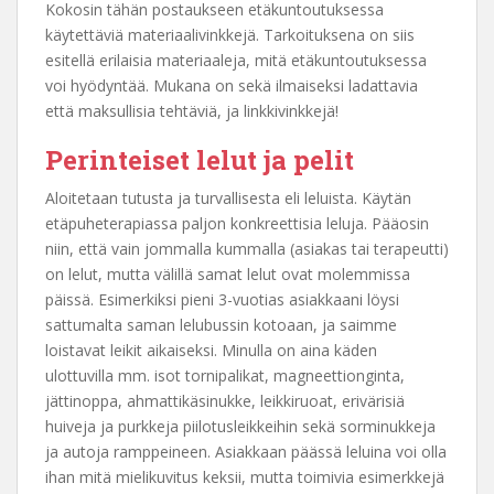
Kokosin tähän postaukseen etäkuntoutuksessa
käytettäviä materiaalivinkkejä. Tarkoituksena on siis
esitellä erilaisia materiaaleja, mitä etäkuntoutuksessa
voi hyödyntää. Mukana on sekä ilmaiseksi ladattavia
että maksullisia tehtäviä, ja linkkivinkkejä!
Perinteiset lelut ja pelit
Aloitetaan tutusta ja turvallisesta eli leluista. Käytän
etäpuheterapiassa paljon konkreettisia leluja. Pääosin
niin, että vain jommalla kummalla (asiakas tai terapeutti)
on lelut, mutta välillä samat lelut ovat molemmissa
päissä. Esimerkiksi pieni 3-vuotias asiakkaani löysi
sattumalta saman lelubussin kotoaan, ja saimme
loistavat leikit aikaiseksi. Minulla on aina käden
ulottuvilla mm. isot tornipalikat, magneettionginta,
jättinoppa, ahmattikäsinukke, leikkiruoat, erivärisiä
huiveja ja purkkeja piilotusleikkeihin sekä sorminukkeja
ja autoja ramppeineen. Asiakkaan päässä leluina voi olla
ihan mitä mielikuvitus keksii, mutta toimivia esimerkkejä