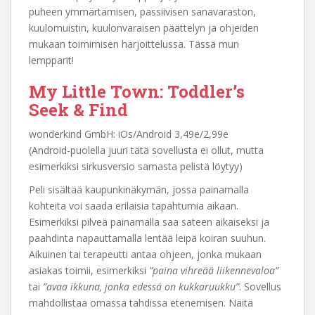
puheen ymmärtämisen, passiivisen sanavaraston,
kuulomuistin, kuulonvaraisen päättelyn ja ohjeiden
mukaan toimimisen harjoittelussa. Tässä mun
lempparit!
My Little Town: Toddler’s
Seek & Find
wonderkind GmbH: iOs/Android 3,49e/2,99e
(Android-puolella juuri tätä sovellusta ei ollut, mutta
esimerkiksi sirkusversio samasta pelistä löytyy)
Peli sisältää kaupunkinäkymän, jossa painamalla
kohteita voi saada erilaisia tapahtumia aikaan.
Esimerkiksi pilveä painamalla saa sateen aikaiseksi ja
paahdinta napauttamalla lentää leipä koiran suuhun.
Aikuinen tai terapeutti antaa ohjeen, jonka mukaan
asiakas toimii, esimerkiksi
”paina vihreää liikennevaloa”
tai
”avaa ikkuna, jonka edessä on kukkaruukku”
. Sovellus
mahdollistaa omassa tahdissa etenemisen. Näitä