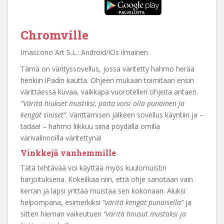
Chromville
Imascono Art S.L.: Android/iOs ilmainen
Tämä on värityssovellus, jossa väritetty hahmo herää
henkiin iPadin kautta. Ohjeen mukaan toimitaan ensin
värittäessä kuvaa, vaikkapa vuorotellen ohjeita antaen.
”Väritä hiukset mustiksi, paita voisi olla punainen ja
kengät siniset”
. Värittämisen jälkeen sovellus käyntiin ja –
tadaa! – hahmo liikkuu siinä pöydällä omilla
värivalinnoilla väritettynä!
Vinkkejä vanhemmille
Tätä tehtävää voi käyttää myös kuulomuistin
harjoituksena. Kokeilkaa niin, että ohje sanotaan vain
kerran ja lapsi yrittää muistaa sen kokonaan. Aluksi
helpompana, esimerkiksi
”väritä kengät punaisella”
ja
sitten hieman vaikeutuen
”väritä housut mustaksi ja