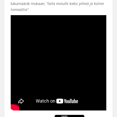
lukumäärät mukaan;
”laita minulle kaksi pihviä ja kolme
tomaattia”
.