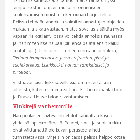
hampurilaisannoksia. Siitä huolimatta tämä on yksi
lemppareistani ohjeen mukaan toimimiseen,
kuulonvaraisen muistin ja kerronnan harjoitteluun.
Pelissä tehdään annoksia valmiiksi annettujen ohjeiden
mukaan ja aikaa vastaan, mutta sovellus sisältää myös
vapaan ”leikkitilan”, jossa voi tehdä annoksia rauhassa
ja ihan miten itse haluaa (piti ehkä pelata ensin kaikki
kentät läpi!). Tehdään siis ohjeen mukaan annoksia;
”haluan hampurilaisen, jossa on juustoa, pihvi ja
suolakurkkua. Lisukkeeksi haluan ranskalaiset ja
pirtelön”
.
Vastaavanlaisia leikkisovelluksia on aiheesta kuin
aiheesta, kuten esimerkiksi Toca Kitchen ruoanlaittoon
ja Draw a House talon rakentamiseen.
Vinkkejä vanhemmille
Hampurilaisen täytevaihtoehdot kannattaa käydä
yhdessä läpi nimeämällä. Pekoni, sipuli ja suolakurkku
eivät välttämättä ole kuvan perusteella heti
tunnistettavissa. Ohjeisiin on tässä pelissä helppo ottaa