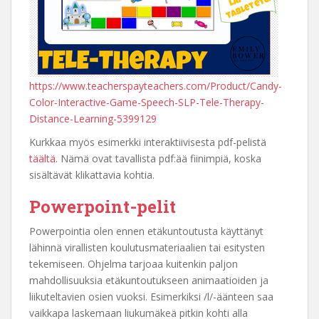
https://www.teacherspayteachers.com/Product/Candy-
Color-Interactive-Game-Speech-SLP-Tele-Therapy-
Distance-Learning-5399129
Kurkkaa myös esimerkki interaktiivisesta pdf-pelistä
täältä
. Nämä ovat tavallista pdf:ää fiinimpiä, koska
sisältävät klikattavia kohtia.
Powerpoint-pelit
Powerpointia olen ennen etäkuntoutusta käyttänyt
lähinnä virallisten koulutusmateriaalien tai esitysten
tekemiseen. Ohjelma tarjoaa kuitenkin paljon
mahdollisuuksia etäkuntoutukseen animaatioiden ja
liikuteltavien osien vuoksi. Esimerkiksi /l/-äänteen saa
vaikkapa laskemaan liukumäkeä pitkin kohti alla