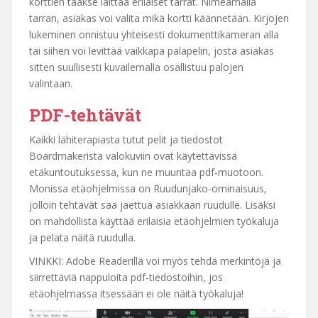
korttien taakse laittaa erilaiset tarrat. Nimeämällä
tarran, asiakas voi valita mikä kortti käännetään. Kirjojen
lukeminen onnistuu yhteisesti dokumenttikameran alla
tai siihen voi levittää vaikkapa palapelin, josta asiakas
sitten suullisesti kuvailemalla osallistuu palojen
valintaan.
PDF-tehtävät
Kaikki lähiterapiasta tutut pelit ja tiedostot
Boardmakerista valokuviin ovat käytettävissä
etäkuntoutuksessa, kun ne muuntaa pdf-muotoon.
Monissa etäohjelmissa on Ruudunjako-ominaisuus,
jolloin tehtävät saa jaettua asiakkaan ruudulle. Lisäksi
on mahdollista käyttää erilaisia etäohjelmien työkaluja
ja pelata näitä ruudulla.
VINKKI: Adobe Readerillä voi myös tehdä merkintöjä ja
siirrettäviä nappuloita pdf-tiedostoihin, jos
etäohjelmassa itsessään ei ole näitä työkaluja!