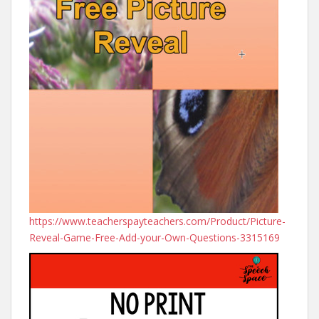
https://www.teacherspayteachers.com/Product/Picture-
Reveal-Game-Free-Add-your-Own-Questions-3315169