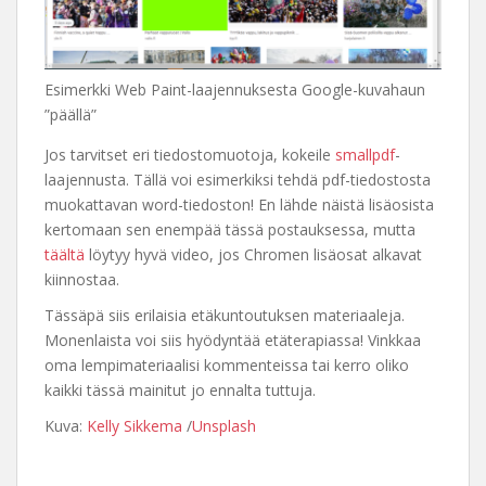
Esimerkki Web Paint-laajennuksesta Google-kuvahaun
”päällä”
Jos tarvitset eri tiedostomuotoja, kokeile
smallpdf
-
laajennusta. Tällä voi esimerkiksi tehdä pdf-tiedostosta
muokattavan word-tiedoston! En lähde näistä lisäosista
kertomaan sen enempää tässä postauksessa, mutta
täältä
löytyy hyvä video, jos Chromen lisäosat alkavat
kiinnostaa.
Tässäpä siis erilaisia etäkuntoutuksen materiaaleja.
Monenlaista voi siis hyödyntää etäterapiassa! Vinkkaa
oma lempimateriaalisi kommenteissa tai kerro oliko
kaikki tässä mainitut jo ennalta tuttuja.
Kuva:
Kelly Sikkema
/
Unsplash