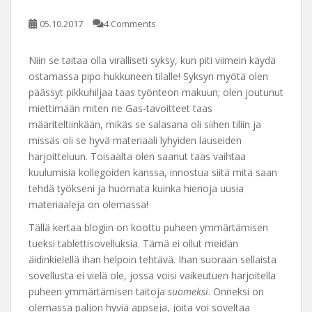
05.10.2017
4 Comments
Niin se taitaa olla viralliseti syksy, kun piti viimein käydä
ostamassa pipo hukkuneen tilalle! Syksyn myötä olen
päässyt pikkuhiljaa taas työnteon makuun; olen joutunut
miettimään miten ne Gas-tavoitteet taas
määriteltiinkään, mikäs se salasana oli siihen tiliin ja
missäs oli se hyvä materiaali lyhyiden lauseiden
harjoitteluun. Toisaalta olen saanut taas vaihtaa
kuulumisia kollegoiden kanssa, innostua siitä mitä saan
tehdä työkseni ja huomata kuinka hienoja uusia
materiaaleja on olemassa!
Tällä kertaa blogiin on koottu puheen ymmärtämisen
tueksi tablettisovelluksia. Tämä ei ollut meidän
äidinkielellä ihan helpoin tehtävä. Ihan suoraan sellaista
sovellusta ei vielä ole, jossa voisi vaikeutuen harjoitella
puheen ymmärtämisen taitoja
suomeksi
. Onneksi on
olemassa paljon hyviä appseja, joita voi soveltaa