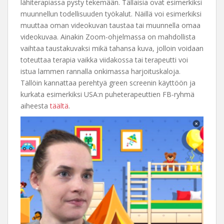
lähiterapiassa pysty tekemään. Tällaisia ovat esimerkiksi
muunnellun todellisuuden työkalut. Näillä voi esimerkiksi
muuttaa oman videokuvan taustaa tai muunnella omaa
videokuvaa. Ainakin Zoom-ohjelmassa on mahdollista
vaihtaa taustakuvaksi mikä tahansa kuva, jolloin voidaan
toteuttaa terapia vaikka viidakossa tai terapeutti voi
istua lammen rannalla onkimassa harjoituskaloja.
Tällöin kannattaa perehtyä green screenin käyttöön ja
kurkata esimerkiksi USA:n puheterapeuttien FB-ryhmä
aiheesta
täältä
.