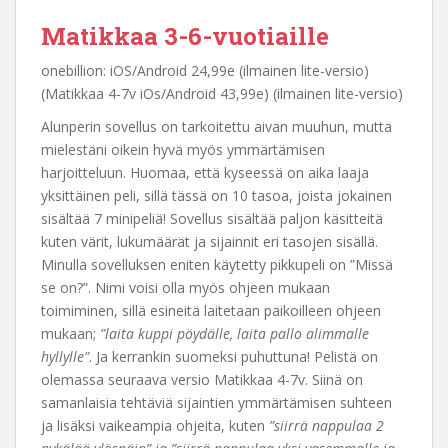
Matikkaa 3-6-vuotiaille
onebillion: iOS/Android 24,99e (ilmainen lite-versio)
(Matikkaa 4-7v iOs/Android 43,99e) (ilmainen lite-versio)
Alunperin sovellus on tarkoitettu aivan muuhun, mutta
mielestäni oikein hyvä myös ymmärtämisen
harjoitteluun. Huomaa, että kyseessä on aika laaja
yksittäinen peli, sillä tässä on 10 tasoa, joista jokainen
sisältää 7 minipeliä! Sovellus sisältää paljon käsitteitä
kuten värit, lukumäärät ja sijainnit eri tasojen sisällä.
Minulla sovelluksen eniten käytetty pikkupeli on ”Missä
se on?”. Nimi voisi olla myös ohjeen mukaan
toimiminen, sillä esineitä laitetaan paikoilleen ohjeen
mukaan;
”laita kuppi pöydälle, laita pallo alimmalle
hyllylle”
. Ja kerrankin suomeksi puhuttuna! Pelistä on
olemassa seuraava versio Matikkaa 4-7v. Siinä on
samanlaisia tehtäviä sijaintien ymmärtämisen suhteen
ja lisäksi vaikeampia ohjeita, kuten
”siirrä nappulaa 2