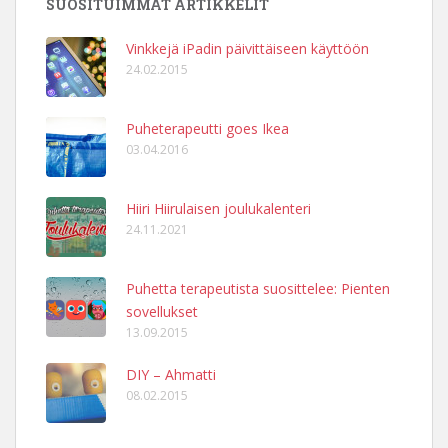
SUOSITUIMMAT ARTIKKELIT
Vinkkejä iPadin päivittäiseen käyttöön
24.02.2015
Puheterapeutti goes Ikea
03.04.2016
Hiiri Hiirulaisen joulukalenteri
24.11.2021
Puhetta terapeutista suosittelee: Pienten
sovellukset
13.09.2015
DIY – Ahmatti
08.02.2015