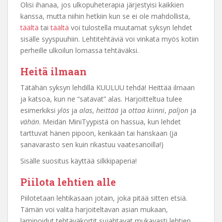
Olisi ihanaa, jos ulkopuheterapia järjestyisi kaikkien
kanssa, mutta niihin hetkiin kun se ei ole mahdollista,
täältä
tai
täältä
voi tulostella muutamat syksyn lehdet
sisälle syyspuuhiin. Lehtitehtäviä voi vinkata myös kotiin
perheille ulkoilun lomassa tehtäväksi.
Heitä ilmaan
Tätähän syksyn lehdillä KUULUU tehdä! Heittää ilmaan
ja katsoa, kun ne “satavat” alas. Harjoitteltua tulee
esimerkiksi
ylös
ja
alas
,
heittää
ja
ottaa kiinni
,
paljon
ja
vähän
. Meidän MiniTyypistä on hassua, kun lehdet
tarttuvat hänen pipoon, kenkään tai hanskaan (ja
sanavarasto sen kuin rikastuu vaatesanoilla!)
Sisälle suositus käyttää silkkipaperia!
Piilota lehtien alle
Piilotetaan lehtikasaan jotain, joka pitää sitten etsiä.
Tämän voi valita harjoiteltavan asian mukaan,
laminoidut tehtäväkortit sujahtavat mukavasti lehtien