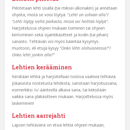
Piilotetaan lehti sisällä (tai miksei ulkonakin) ja annetaan
ohjeita, mistä se voisi löytyä. “
Lehti on sohvan alla”/
“Lehti löytyy sieltä paikasta, missä voi heittää löylyä”.
Harjoitelussa ohjeen mukaan toiminen tai ohjeen
kertominen sekä sijaintikäsitteet ja kodin (tai pihan)
sanasto. Tehtävän voi myös kääntää kysymys-
muotoon, eli etsijä kysyy “
Onko lehti olohuoneessa?”/
Onko lehti jonkin alla?”
Lehtien kerääminen
Kerätään lehtiä ja harjoitellaan toistoa vaativia tehtäviä.
Jokaisesta nostetusta lehdestä, sanotaan harjoitussana,
esimerkiksi /s/-äänteellä alkava sana, tai keksitään
vaikka sana yläkäsitteen mukaan. Harjoittelussa myös
laskeminen!
Lehtien aarrejahti
Lapsen tehtävänä on etsiä lehtiä ohjeen mukaan,