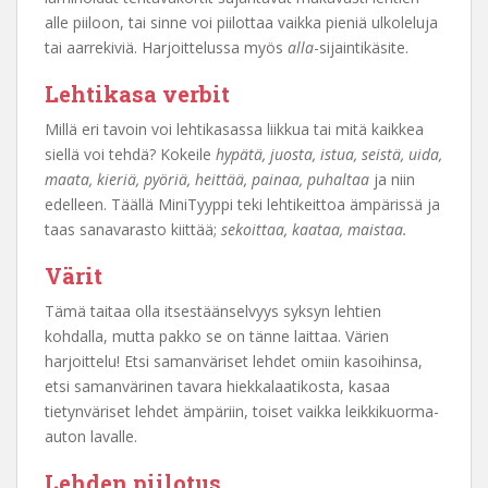
alle piiloon, tai sinne voi piilottaa vaikka pieniä ulkoleluja
tai aarrekiviä. Harjoittelussa myös
alla
-sijaintikäsite.
Lehtikasa verbit
Millä eri tavoin voi lehtikasassa liikkua tai mitä kaikkea
siellä voi tehdä? Kokeile
hypätä, juosta, istua, seistä, uida,
maata, kieriä, pyöriä, heittää, painaa, puhaltaa
ja niin
edelleen. Täällä MiniTyyppi teki lehtikeittoa ämpärissä ja
taas sanavarasto kiittää;
sekoittaa, kaataa, maistaa.
Värit
Tämä taitaa olla itsestäänselvyys syksyn lehtien
kohdalla, mutta pakko se on tänne laittaa. Värien
harjoittelu! Etsi samanväriset lehdet omiin kasoihinsa,
etsi samanvärinen tavara hiekkalaatikosta, kasaa
tietynväriset lehdet ämpäriin, toiset vaikka leikkikuorma-
auton lavalle.
Lehden piilotus