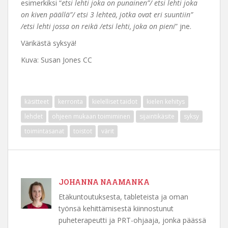
esimerkiksi “
etsi lehti joka on punainen”/ etsi lehti joka
on kiven päällä”/ etsi 3 lehteä, jotka ovat eri suuntiin”
/etsi lehti jossa on reikä /etsi lehti, joka on pieni
” jne.
Värikästä syksyä!
Kuva: Susan Jones CC
käsitteet
kerronta
kielelliset taidot
kielen kehitys
lehdet
ohjeen mukaan toimiminen
sijaintikäsite
syksy
toimintasanat
toistot
värit
JOHANNA NAAMANKA
Etäkuntoutuksesta, tableteista ja oman
työnsä kehittämisestä kiinnostunut
puheterapeutti ja PRT-ohjaaja, jonka päässä