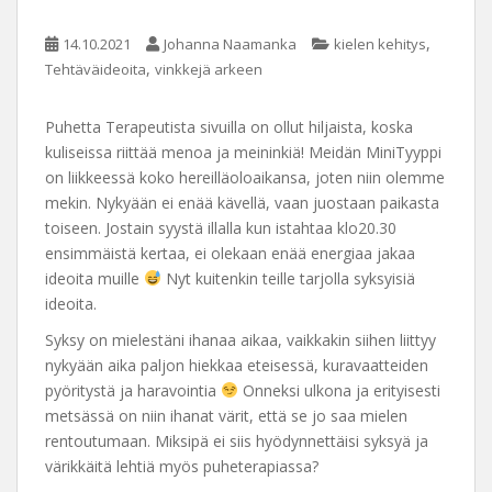
,
14.10.2021
Johanna Naamanka
kielen kehitys
,
Tehtäväideoita
vinkkejä arkeen
Puhetta Terapeutista sivuilla on ollut hiljaista, koska
kuliseissa riittää menoa ja meininkiä! Meidän MiniTyyppi
on liikkeessä koko hereilläoloaikansa, joten niin olemme
mekin. Nykyään ei enää kävellä, vaan juostaan paikasta
toiseen. Jostain syystä illalla kun istahtaa klo20.30
ensimmäistä kertaa, ei olekaan enää energiaa jakaa
ideoita muille
Nyt kuitenkin teille tarjolla syksyisiä
ideoita.
Syksy on mielestäni ihanaa aikaa, vaikkakin siihen liittyy
nykyään aika paljon hiekkaa eteisessä, kuravaatteiden
pyöritystä ja haravointia
Onneksi ulkona ja erityisesti
metsässä on niin ihanat värit, että se jo saa mielen
rentoutumaan. Miksipä ei siis hyödynnettäisi syksyä ja
värikkäitä lehtiä myös puheterapiassa?