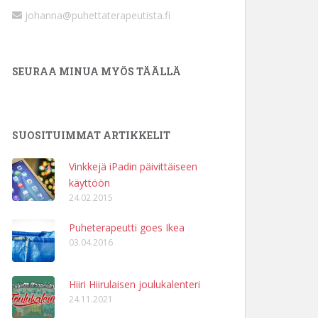
johanna@puhettaterapeutista.fi
SEURAA MINUA MYÖS TÄÄLLÄ
SUOSITUIMMAT ARTIKKELIT
Vinkkejä iPadin päivittäiseen
käyttöön
24.02.2015
Puheterapeutti goes Ikea
03.04.2016
Hiiri Hiirulaisen joulukalenteri
24.11.2021