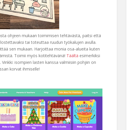
tusta ohjeen mukaan toimimisen tehtävästä, paitsi että
ostettavaksi tai toteuttaa ruudun työkalujen avulla.
rittää sen mukaan. Harjoittaa monia osa-alueita kuten
tämistä. Toimii myös kotitehtävänä!
Täältä
esimerkiksi
. Vinkki: isompien lasten kanssa valmiisiin pohjiin on
issan korvat ihmiselle!