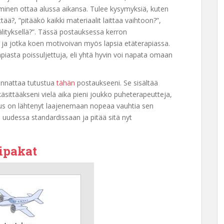
minen ottaa alussa aikansa. Tulee kysymyksiä, kuten
ää?, ”pitääkö kaikki materiaalit laittaa vaihtoon?”,
lityksellä?”. Tässä postauksessa kerron
ti ja jotka koen motivoivan myös lapsia etäterapiassa.
iasta poissuljettuja, eli yhtä hyvin voi napata omaan
 kannattaa tutustua
tähän
postaukseeni. Se sisältää
äsittääkseni vielä aika pieni joukko puheterapeutteja,
tus on lähtenyt laajenemaan nopeaa vauhtia sen
 uudessa standardissaan ja pitää sitä nyt
tipakat