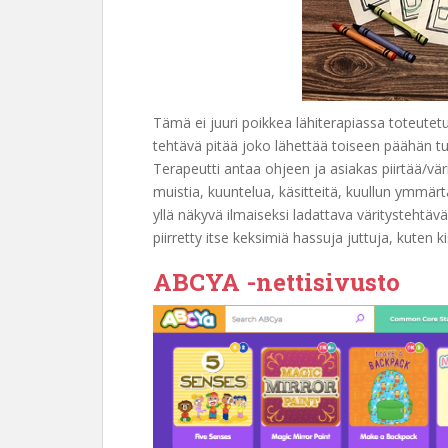
Tämä ei juuri poikkea lähiterapiassa toteute
tehtävä pitää joko lähettää toiseen päähän tul
Terapeutti antaa ohjeen ja asiakas piirtää/vä
muistia, kuuntelua, käsitteitä, kuullun ymmär
yllä näkyvä ilmaiseksi ladattava väritystehtävä
piirretty itse keksimiä hassuja juttuja, kuten k
ABCYA -nettisivusto