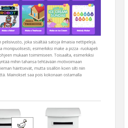
elisivusto, joka sisältää satoja ilmaisia nettipelejä.
la monipuolisesti, esimerkiksi make a pizza -ruokapeli
hjeen mukaan toimimiseen. Toisaalta, esimerkiksi
dyntää mihin tahansa tehtävään motivoimaan
man häiritsevät, mutta sisällön koen silti niin
mättä. Mainokset saa pois kokonaan ostamalla