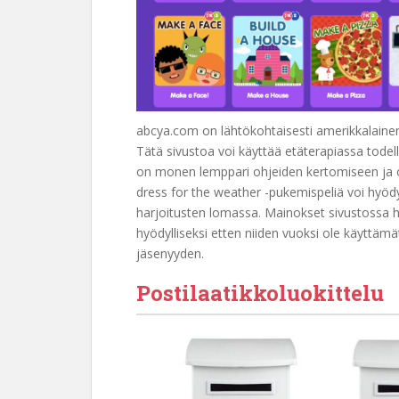
abcya.com on lähtökohtaisesti amerikkalainen p
Tätä sivustoa voi käyttää etäterapiassa todel
on monen lemppari ohjeiden kertomiseen ja o
dress for the weather -pukemispeliä voi hyö
harjoitusten lomassa. Mainokset sivustossa hie
hyödylliseksi etten niiden vuoksi ole käyttä
jäsenyyden.
Postilaatikkoluokittelu