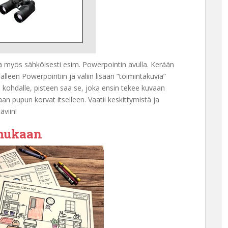
taa myös sähköisesti esim. Powerpointin avulla. Kerään
lleen Powerpointiin ja väliin lisään ”toimintakuvia”
a kohdalle, pisteen saa se, joka ensin tekee kuvaan
an pupun korvat itselleen. Vaatii keskittymistä ja
äviin!
 mukaan