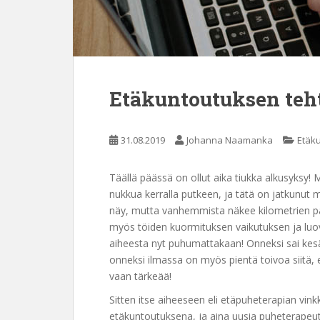
Etäkuntoutuksen teh
31.08.2019
Johanna Naamanka
Etäk
Täällä päässä on ollut aika tiukka alkusyksy! Me
nukkua kerralla putkeen, ja tätä on jatkunut 
näy, mutta vanhemmista näkee kilometrien 
myös töiden kuormituksen vaikutuksen ja lu
aiheesta nyt puhumattakaan! Onneksi sai kesäl
onneksi ilmassa on myös pientä toivoa siitä, e
vaan tärkeää!
Sitten itse aiheeseen eli etäpuheterapian vinkk
etäkuntoutuksena, ja aina uusia puheterapeu