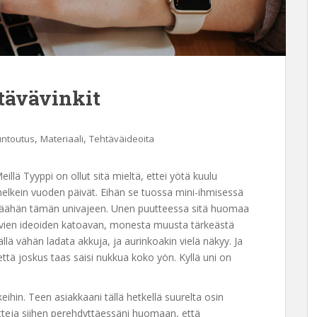
tävävinkit
,
,
untoutus
Materiaali
Tehtäväideoita
illä Tyyppi on ollut sitä mieltä, ettei yötä kuulu
melkein vuoden päivät. Eihän se tuossa mini-ihmisessä
päähän tämän univajeen. Unen puutteessa sitä huomaa
ovien ideoiden katoavan, monesta muusta tärkeästä
lä vähän ladata akkuja, ja aurinkoakin vielä näkyy. Ja
ttä joskus taas saisi nukkua koko yön. Kyllä uni on
eihin. Teen asiakkaani tällä hetkellä suurelta osin
tteja siihen perehdyttäessäni huomaan, että