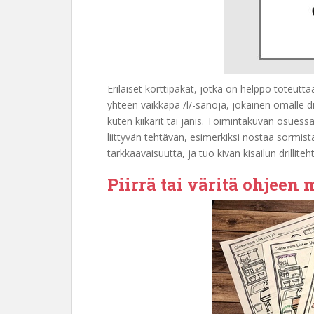
Erilaiset korttipakat, jotka on helppo toteut
yhteen vaikkapa /l/-sanoja, jokainen omalle dia
kuten kiikarit tai jänis. Toimintakuvan osuess
liittyvän tehtävän, esimerkiksi nostaa sormista
tarkkaavaisuutta, ja tuo kivan kisailun drilliteht
Piirrä tai väritä ohjeen