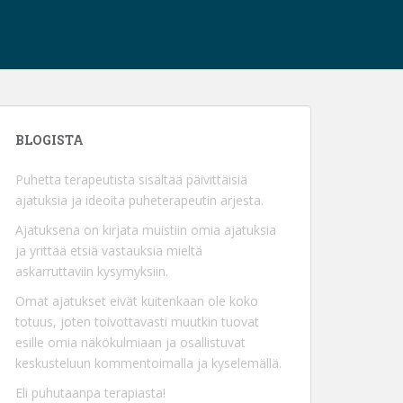
BLOGISTA
Puhetta terapeutista sisältää päivittäisiä
ajatuksia ja ideoita puheterapeutin arjesta.
Ajatuksena on kirjata muistiin omia ajatuksia
ja yrittää etsiä vastauksia mieltä
askarruttaviin kysymyksiin.
Omat ajatukset eivät kuitenkaan ole koko
totuus, joten toivottavasti muutkin tuovat
esille omia näkökulmiaan ja osallistuvat
keskusteluun kommentoimalla ja kyselemällä.
Eli puhutaanpa terapiasta!