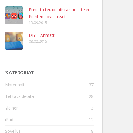
Puhetta terapeutista suosittelee:
Pienten sovellukset
13.09.2015
DIY – Ahmatti
08.02.2015
KATEGORIAT
Materiaali
37
Tehtäväideoita
28
Yleinen
13
iPad
12
Sovellus
8