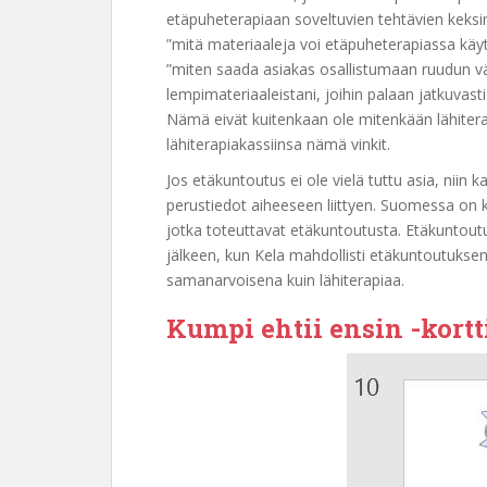
etäpuheterapiaan soveltuvien tehtävien keksi
”mitä materiaaleja voi etäpuheterapiassa käytt
”miten saada asiakas osallistumaan ruudun vä
lempimateriaaleistani, joihin palaan jatkuvas
Nämä eivät kuitenkaan ole mitenkään lähiterap
lähiterapiakassiinsa nämä vinkit.
Jos etäkuntoutus ei ole vielä tuttu asia, niin
perustiedot aiheeseen liittyen. Suomessa on k
jotka toteuttavat etäkuntoutusta. Etäkuntou
jälkeen, kun Kela mahdollisti etäkuntoutuksen
samanarvoisena kuin lähiterapiaa.
Kumpi ehtii ensin -kort