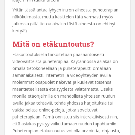
Yritän tässä antaa lyhyen intron aiheesta puheterapian
näkökulmasta, mutta käsittelen tätä varmasti myös
jatkossa (sillä tietoa ainakin tästä aiheesta on ehtinyt
kertyä!)
Mitä on etäkuntoutus?
Etäkuntoutuksella tarkoitetaan pääsääntöisesti
videovälitteistä puheterapiaa. Käytännössä asiakas on
omalla tietokoneellaan ja puheterapeutti omallaan
samanaikaisesti. Internetin ja videoyhteyden avulla
molemmat osapuolet näkevät ja kuulevat toisensa
maantieteellisestä etäisyydestä välittämättä. Lisäksi
monilla etäohjelmilla on mahdollista yhteisen ruudun
avulla jakaa tehtäviä, tehdä yhdessä harjoituksia tai
vaikka pelata online-pelejä, jotka soveltuvat
puheterapiaan. Tämä onnistuu siis interaktiivisesti niin,
että asiakas pystyy vaikuttamaan ruudun tapahtumiin.
Puheterapian etäkuntoutus voi olla arviointia, ohjausta,