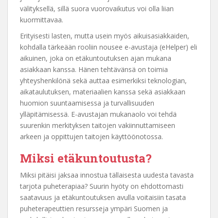
välityksellä, sillä suora vuorovaikutus voi olla liian
kuormittavaa.
Erityisesti lasten, mutta usein myös aikuisasiakkaiden,
kohdalla tärkeään rooliin nousee e-avustaja (eHelper) eli
aikuinen, joka on etäkuntoutuksen ajan mukana
asiakkaan kanssa. Hänen tehtävänsä on toimia
yhteyshenkilönä sekä auttaa esimerkiksi teknologian,
aikataulutuksen, materiaalien kanssa sekä asiakkaan
huomion suuntaamisessa ja turvallisuuden
ylläpitämisessä. E-avustajan mukanaolo voi tehdä
suurenkin merkityksen taitojen vakiinnuttamiseen
arkeen ja oppittujen taitojen käyttöönotossa.
Miksi etäkuntoutusta?
Miksi pitäisi jaksaa innostua tällaisesta uudesta tavasta
tarjota puheterapiaa? Suurin hyöty on ehdottomasti
saatavuus ja etäkuntoutuksen avulla voitaisiin tasata
puheterapeuttien resursseja ympäri Suomen ja