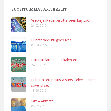
SUOSITUIMMAT ARTIKKELIT
Vinkkejä iPadin päivittäiseen käyttöön
24.02.2015
Puheterapeutti goes Ikea
03.04.2016
Hiiri Hiirulaisen joulukalenteri
24.11.2021
Puhetta terapeutista suosittelee: Pienten
sovellukset
13.09.2015
DIY – Ahmatti
08.02.2015