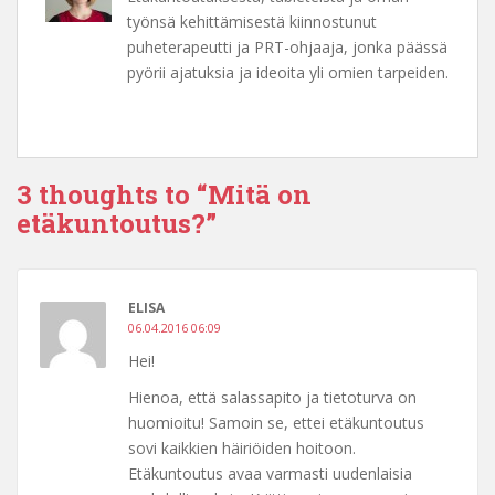
työnsä kehittämisestä kiinnostunut
puheterapeutti ja PRT-ohjaaja, jonka päässä
pyörii ajatuksia ja ideoita yli omien tarpeiden.
3 thoughts to “Mitä on
etäkuntoutus?”
ELISA
06.04.2016 06:09
Hei!
Hienoa, että salassapito ja tietoturva on
huomioitu! Samoin se, ettei etäkuntoutus
sovi kaikkien häiriöiden hoitoon.
Etäkuntoutus avaa varmasti uudenlaisia