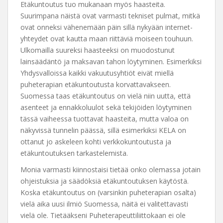
Etäkuntoutus tuo mukanaan myös haasteita.
Suurimpana näistä ovat varmasti tekniset pulmat, mitkä
ovat onneksi vähenemään päin sillä nykyään internet-
yhteydet ovat kautta maan riittäviä moiseen touhuun.
Ulkomailla suureksi haasteeksi on muodostunut
lainsäädäntö ja maksavan tahon löytyminen. Esimerkiksi
Yhdysvalloissa kaikki vakuutusyhtiöt eivät miellä
puheterapian etäkuntoutusta korvattavakseen.
Suomessa taas etäkuntoutus on vielä niin uutta, että
asenteet ja ennakkoluulot sekä tekijöiden löytyminen
tässä vaiheessa tuottavat haasteita, mutta valoa on
näkyvissä tunnelin päässä, sillä esimerkiksi KELA on
ottanut jo askeleen kohti verkkokuntoutusta ja
etäkuntoutuksen tarkastelemista.
Monia varmasti kiinnostaisi tietää onko olemassa jotain
ohjeistuksia ja säädöksiä etäkuntoutuksen käytöstä.
Koska etäkuntoutus on (varsinkin puheterapian osalta)
vielä aika uusi ilmiö Suomessa, näitä ei valitettavasti
vielä ole. Tietääkseni Puheterapeuttiliittokaan ei ole