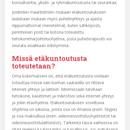
konsultointia, yksilö- ja ryhmäkuntoutusta tai seurantaa.
Joidenkin määritelmien mukaan etäkuntoutukseen
lasketaan mukaan myös puhelinyhteys ja ajasta
riippumattomat menetelmät, kuten sähköposti,
perinteinen posti tai kotona toteutettu
tietokoneharjoitteluohjelma, josta puheterapeutti voi
seurata asiakkaan edistymistä.
Missä etäkuntoutusta
toteutetaan?
Oma kokemukseni on, että etäkuntoutusta voidaan
toteuttaa missä vain kunhan saatavilla on riittävä
internet-yhteys ja laitteet. Minimissään tarvitaan
tietokone, kaiuttimet ja mikrofoni sekä internet-yhteys
ja jokin etäohjelma. Etäkuntoutukseen soveltuvia
ohjelmia on lukuisia, joista osa on ilmaisia (esim. Skype)
ja osa maksullisia (esim. videoneuvotteluohjelmistot tai
videoneuvottelulaitteistot). Tärkeintä tässä vaiheessa on
pitää mielessä salassapito ja turvallisuus, jos ajatuksena