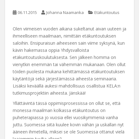
06.11.2015
Johanna Naamanka
Etäkuntoutus
Olen viimeisen vuoden aikana sukeltanut aivan uuteen ja
ihmeelliseen maailmaan, nimittäin etäkuntoutuksen
saloihin. Ensipuraisun aiheeseen sain viime syksynä, kun
kävin hakemassa oppia Yhdysvalloista
etäkuntoutuskoulutuksesta. Sen jälkeen homma on
vienytkin enemmän tai vähemmän mukanaan. Olen ollut
töiden puolesta mukana kehittämässä etäkuntoutuksen
käytäntöjä sekä järjestämässä aiheesta seminaaria.
Lisäksi keväällä aukesi mahdollisuus osallistua KELA:n
tutkimusprojektiin aiheesta. Jänskää!
Yllättävintä tässä oppimisprosessissa on ollut se, että
monessa maailman kolkassa etäkuntoutus on
puheterapiassa jo vuosia ellei vuosikymmeniä vanha
juttu. Suomessa siitä kuulee kovin vähän ja uskallan nyt
ääneen ihmetellä, miksei se ole Suomessa ottanut vielä
laajemmin tuulta alleen?