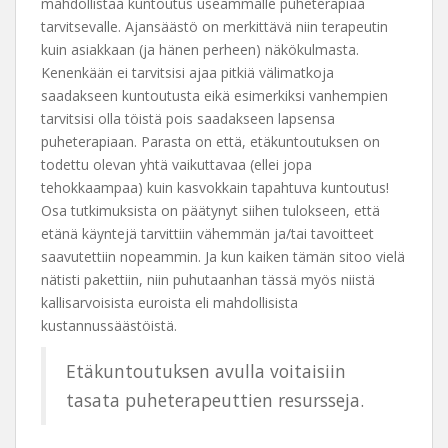
mahdollistaa kuntoutus useammalle puheterapiaa
tarvitsevalle. Ajansäästö on merkittävä niin terapeutin
kuin asiakkaan (ja hänen perheen) näkökulmasta.
Kenenkään ei tarvitsisi ajaa pitkiä välimatkoja
saadakseen kuntoutusta eikä esimerkiksi vanhempien
tarvitsisi olla töistä pois saadakseen lapsensa
puheterapiaan. Parasta on että, etäkuntoutuksen on
todettu olevan yhtä vaikuttavaa (ellei jopa
tehokkaampaa) kuin kasvokkain tapahtuva kuntoutus!
Osa tutkimuksista on päätynyt siihen tulokseen, että
etänä käyntejä tarvittiin vähemmän ja/tai tavoitteet
saavutettiin nopeammin. Ja kun kaiken tämän sitoo vielä
nätisti pakettiin, niin puhutaanhan tässä myös niistä
kallisarvoisista euroista eli mahdollisista
kustannussäästöistä.
Etäkuntoutuksen avulla voitaisiin
tasata puheterapeuttien resursseja.