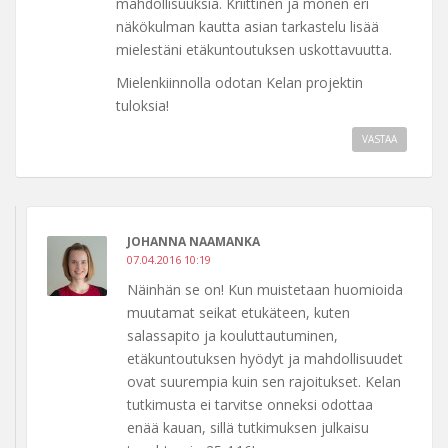
mahdollisuuksia. Kriittinen ja monen eri
näkökulman kautta asian tarkastelu lisää
mielestäni etäkuntoutuksen uskottavuutta.
Mielenkiinnolla odotan Kelan projektin
tuloksia!
VASTAA
JOHANNA NAAMANKA
07.04.2016 10:19
Näinhän se on! Kun muistetaan huomioida
muutamat seikat etukäteen, kuten
salassapito ja kouluttautuminen,
etäkuntoutuksen hyödyt ja mahdollisuudet
ovat suurempia kuin sen rajoitukset. Kelan
tutkimusta ei tarvitse onneksi odottaa
enää kauan, sillä tutkimuksen julkaisu