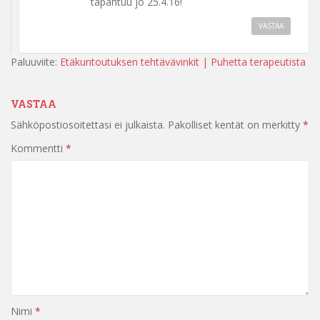
tapahtuu jo 25.4.16!
VASTAA
Paluuviite:
Etäkuntoutuksen tehtävävinkit | Puhetta terapeutista
VASTAA
Sähköpostiosoitettasi ei julkaista.
Pakolliset kentät on merkitty
*
Kommentti
*
Nimi
*