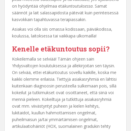
on hyödyntää ohjelmaa etä
kuntoutuksessa
. Samat
säännöt ja lait salassapidosta pätevät kuin perinteisessä
kasvokkain tapahtuvassa terapiassakin.
Asiakas voi olla siis omassa kodissaan, päiväkodissa,
koulussa, laitoksessa tai vaikkapa ulkomailla!
Kenelle etäkuntoutus sopii?
Kokeilemalla se selviää! Tämän ohjeen sain
Yhdysvaltojen koulutuksessa ja allekirjoitan sen täysin.
On selvää, ettei etäkuntoutus sovellu kaikille, koska me
kaikki olemme erilaisia. Tiettyjä asiakasryhmiä en lähtisi
kuitenkaan diagnoosin perusteella sulkemaan pois, sillä
kokeilut ja tutkimukset ovat osoittaneet, että siinä voi
mennä pieleen. Kokeiltuja ja tutkittuja asiakasryhmiä
ovat mm. viivästyntyt puheen ja kielen kehitys,
lukitaidot, kuullun hahmottamisen ongelmat,
puheilmaisun ja/tai ymmärtämisen ongelmat,
artikulaatiohäiriöt (HOX, suomalainen gradukin tehty