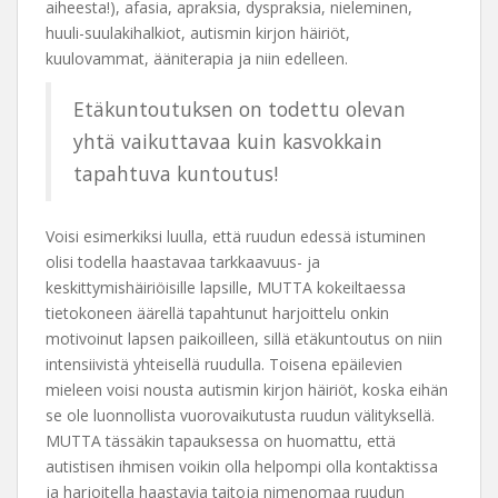
aiheesta!), afasia, apraksia, dyspraksia, nieleminen,
huuli-suulakihalkiot, autismin kirjon häiriöt,
kuulovammat, ääniterapia ja niin edelleen.
Etäkuntoutuksen on todettu olevan
yhtä vaikuttavaa kuin kasvokkain
tapahtuva kuntoutus!
Voisi esimerkiksi luulla, että ruudun edessä istuminen
olisi todella haastavaa tarkkaavuus- ja
keskittymishäiriöisille lapsille, MUTTA kokeiltaessa
tietokoneen äärellä tapahtunut harjoittelu onkin
motivoinut lapsen paikoilleen, sillä etäkuntoutus on niin
intensiivistä yhteisellä ruudulla. Toisena epäilevien
mieleen voisi nousta autismin kirjon häiriöt, koska eihän
se ole luonnollista vuorovaikutusta ruudun välityksellä.
MUTTA tässäkin tapauksessa on huomattu, että
autistisen ihmisen voikin olla helpompi olla kontaktissa
ja harjoitella haastavia taitoja nimenomaa ruudun