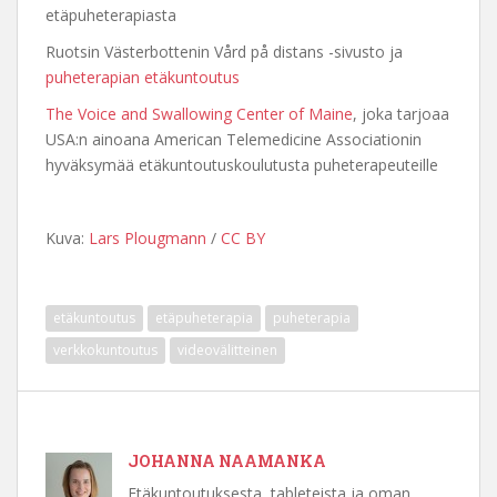
etäpuheterapiasta
Ruotsin Västerbottenin Vård på distans -sivusto ja
puheterapian etäkuntoutus
The Voice and Swallowing Center of Maine
, joka tarjoaa
USA:n ainoana American Telemedicine Associationin
hyväksymää etäkuntoutuskoulutusta puheterapeuteille
Kuva:
Lars Plougmann
/
CC BY
etäkuntoutus
etäpuheterapia
puheterapia
verkkokuntoutus
videovälitteinen
JOHANNA NAAMANKA
Etäkuntoutuksesta, tableteista ja oman