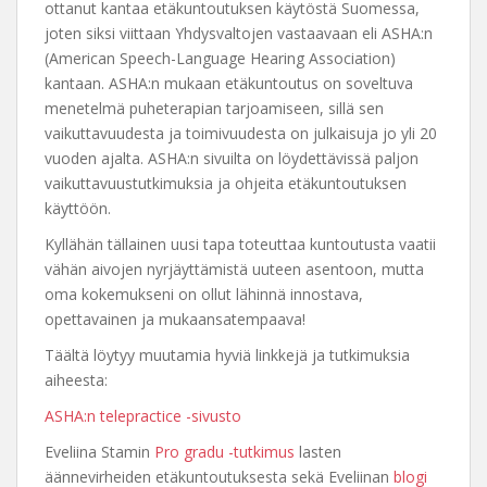
ottanut kantaa etäkuntoutuksen käytöstä Suomessa,
joten siksi viittaan Yhdysvaltojen vastaavaan eli ASHA:n
(American Speech-Language Hearing Association)
kantaan. ASHA:n mukaan etäkuntoutus on soveltuva
menetelmä puheterapian tarjoamiseen, sillä sen
vaikuttavuudesta ja toimivuudesta on julkaisuja jo yli 20
vuoden ajalta. ASHA:n sivuilta on löydettävissä paljon
vaikuttavuustutkimuksia ja ohjeita etäkuntoutuksen
käyttöön.
Kyllähän tällainen uusi tapa toteuttaa kuntoutusta vaatii
vähän aivojen nyrjäyttämistä uuteen asentoon, mutta
oma kokemukseni on ollut lähinnä innostava,
opettavainen ja mukaansatempaava!
Täältä löytyy muutamia hyviä linkkejä ja tutkimuksia
aiheesta:
ASHA:n telepractice -sivusto
Eveliina Stamin
Pro gradu -tutkimus
lasten
äännevirheiden etäkuntoutuksesta sekä Eveliinan
blogi