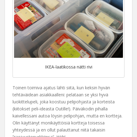
IKEA-laatikossa nätti rivi
Toinen toimiva ajatus lähti siitä, kun keksin hyvän
tehtäväidean asiakkaalleni: pelataan se yksi hyvä
luokittelupeli, joka koostuu pelipohjasta ja korteista
(kiitokset peli-ideasta Outille!). Päiväkodin pihalla
kaivellessani autoa löysin pelipohjan, mutta en kortteja.
Olin käyttänyt monikäyttöisiä kortteja toisessa
yhteydessä ja en ollut palauttanut niitä takaisin
”raejuustopurkkiinsa”. Höh!