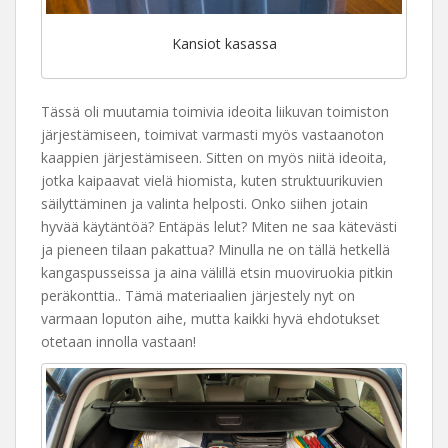
Kansiot kasassa
Tässä oli muutamia toimivia ideoita liikuvan toimiston
järjestämiseen, toimivat varmasti myös vastaanoton
kaappien järjestämiseen. Sitten on myös niitä ideoita,
jotka kaipaavat vielä hiomista, kuten struktuurikuvien
säilyttäminen ja valinta helposti. Onko siihen jotain
hyvää käytäntöä? Entäpäs lelut? Miten ne saa kätevästi
ja pieneen tilaan pakattua? Minulla ne on tällä hetkellä
kangaspusseissa ja aina välillä etsin muoviruokia pitkin
peräkonttia.. Tämä materiaalien järjestely nyt on
varmaan loputon aihe, mutta kaikki hyvä ehdotukset
otetaan innolla vastaan!