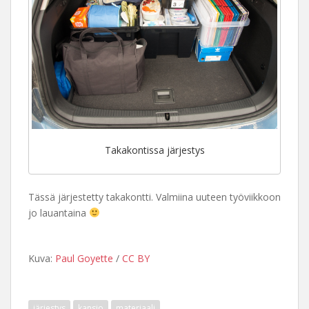
Takakontissa järjestys
Tässä järjestetty takakontti. Valmiina uuteen työviikkoon
jo lauantaina
Kuva:
Paul Goyette
/
CC BY
järjestys
kansio
materiaali