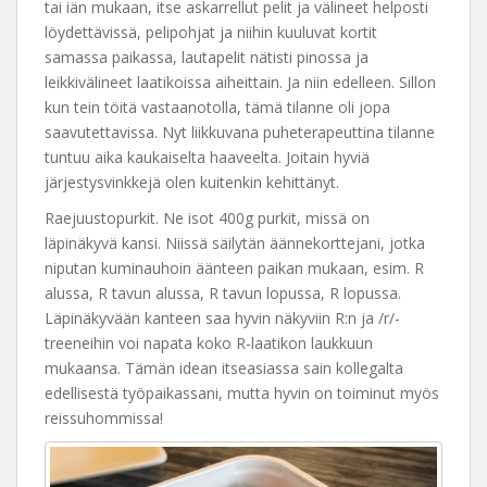
tai iän mukaan, itse askarrellut pelit ja välineet helposti
löydettävissä, pelipohjat ja niihin kuuluvat kortit
samassa paikassa, lautapelit nätisti pinossa ja
leikkivälineet laatikoissa aiheittain. Ja niin edelleen. Sillon
kun tein töitä vastaanotolla, tämä tilanne oli jopa
saavutettavissa. Nyt liikkuvana puheterapeuttina tilanne
tuntuu aika kaukaiselta haaveelta. Joitain hyviä
järjestysvinkkejä olen kuitenkin kehittänyt.
Raejuustopurkit. Ne isot 400g purkit, missä on
läpinäkyvä kansi. Niissä säilytän äännekorttejani, jotka
niputan kuminauhoin äänteen paikan mukaan, esim. R
alussa, R tavun alussa, R tavun lopussa, R lopussa.
Läpinäkyvään kanteen saa hyvin näkyviin R:n ja /r/-
treeneihin voi napata koko R-laatikon laukkuun
mukaansa. Tämän idean itseasiassa sain kollegalta
edellisestä työpaikassani, mutta hyvin on toiminut myös
reissuhommissa!