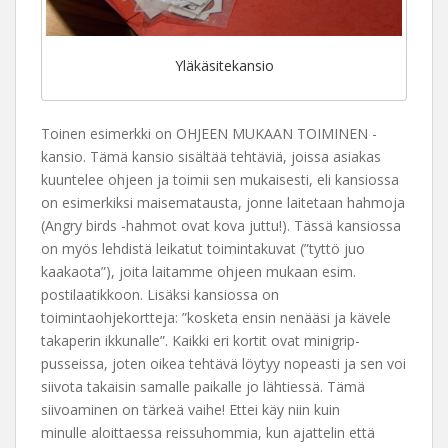
Yläkäsitekansio
Toinen esimerkki on OHJEEN MUKAAN TOIMINEN -
kansio. Tämä kansio sisältää tehtäviä, joissa asiakas
kuuntelee ohjeen ja toimii sen mukaisesti, eli kansiossa
on esimerkiksi maisematausta, jonne laitetaan hahmoja
(Angry birds -hahmot ovat kova juttu!). Tässä kansiossa
on myös lehdistä leikatut toimintakuvat (”tyttö juo
kaakaota”), joita laitamme ohjeen mukaan esim.
postilaatikkoon. Lisäksi kansiossa on
toimintaohjekortteja: ”kosketa ensin nenääsi ja kävele
takaperin ikkunalle”. Kaikki eri kortit ovat minigrip-
pusseissa, joten oikea tehtävä löytyy nopeasti ja sen voi
siivota takaisin samalle paikalle jo lähtiessä. Tämä
siivoaminen on tärkeä vaihe! Ettei käy niin kuin
minulle aloittaessa reissuhommia, kun ajattelin että