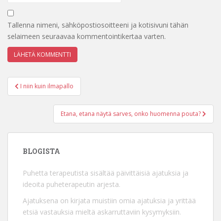
Tallenna nimeni, sähköpostiosoitteeni ja kotisivuni tähän
selaimeen seuraavaa kommentointikertaa varten.
Artikkelien
I niin kuin ilmapallo
selaus
Etana, etana näytä sarves, onko huomenna pouta?
BLOGISTA
Puhetta terapeutista sisältää päivittäisiä ajatuksia ja
ideoita puheterapeutin arjesta.
Ajatuksena on kirjata muistiin omia ajatuksia ja yrittää
etsiä vastauksia mieltä askarruttaviin kysymyksiin.