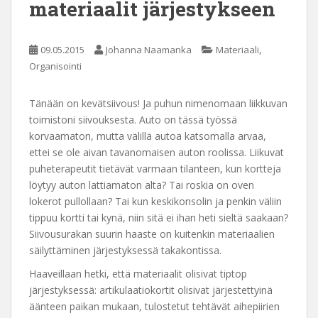
materiaalit järjestykseen
,
09.05.2015
Johanna Naamanka
Materiaali
Organisointi
Tänään on kevätsiivous! Ja puhun nimenomaan liikkuvan
toimistoni siivouksesta. Auto on tässä työssä
korvaamaton, mutta välillä autoa katsomalla arvaa,
ettei se ole aivan tavanomaisen auton roolissa. Liikuvat
puheterapeutit tietävät varmaan tilanteen, kun kortteja
löytyy auton lattiamaton alta? Tai roskia on oven
lokerot pullollaan? Tai kun keskikonsolin ja penkin väliin
tippuu kortti tai kynä, niin sitä ei ihan heti sieltä saakaan?
Siivousurakan suurin haaste on kuitenkin materiaalien
säilyttäminen järjestyksessä takakontissa.
Haaveillaan hetki, että materiaalit olisivat tiptop
järjestyksessä: artikulaatiokortit olisivat järjestettyinä
äänteen paikan mukaan, tulostetut tehtävät aihepiirien