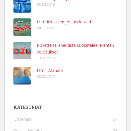
03.04.2016
Hiiri Hiirulaisen joulukalenteri
24.11.2021
Puhetta terapeutista suosittelee: Pienten
sovellukset
13.09.2015
DIY – Ahmatti
08.02.2015
KATEGORIAT
Materiaali
37
Tehtäväideoita
28