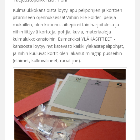
Kulmalukkokansioista löytyi apu pelipohjien ja korttien
pitämiseen ojennuksessa! Vähän File Folder -pelejä
mukaillen, olen koonnut aihepiireittäin harjoituksia ja
niihin liittyviä kortteja, pohjia, kuvia, materiaaleja
kulmalukkokansioihin. Esimerkiksi YLÄKÄSITTEET -
kansiosta löytyy nyt kätevästi kaikki yläkäsitepelipohjat,
ja niihin kuuluvat kortit olen jakanut minigrip-pusseihin
(eläimet, kulkuvälineet, ruoat jne).