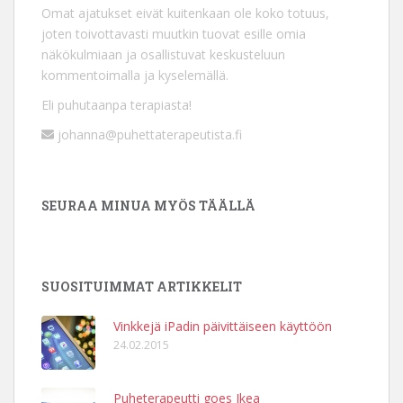
Omat ajatukset eivät kuitenkaan ole koko totuus,
joten toivottavasti muutkin tuovat esille omia
näkökulmiaan ja osallistuvat keskusteluun
kommentoimalla ja kyselemällä.
Eli puhutaanpa terapiasta!
johanna@puhettaterapeutista.fi
SEURAA MINUA MYÖS TÄÄLLÄ
SUOSITUIMMAT ARTIKKELIT
Vinkkejä iPadin päivittäiseen käyttöön
24.02.2015
Puheterapeutti goes Ikea