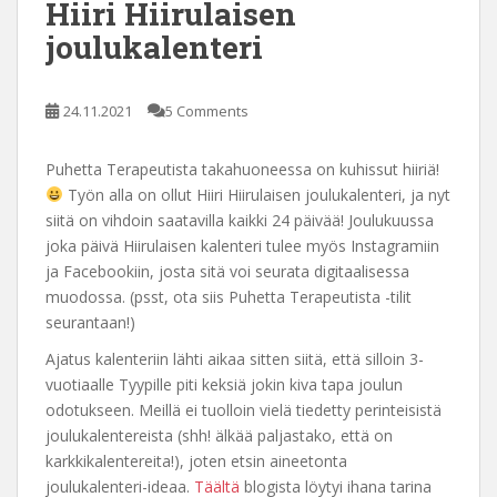
Hiiri Hiirulaisen
joulukalenteri
24.11.2021
5 Comments
Puhetta Terapeutista takahuoneessa on kuhissut hiiriä!
Työn alla on ollut Hiiri Hiirulaisen joulukalenteri, ja nyt
siitä on vihdoin saatavilla kaikki 24 päivää! Joulukuussa
joka päivä Hiirulaisen kalenteri tulee myös Instagramiin
ja Facebookiin, josta sitä voi seurata digitaalisessa
muodossa. (psst, ota siis Puhetta Terapeutista -tilit
seurantaan!)
Ajatus kalenteriin lähti aikaa sitten siitä, että silloin 3-
vuotiaalle Tyypille piti keksiä jokin kiva tapa joulun
odotukseen. Meillä ei tuolloin vielä tiedetty perinteisistä
joulukalentereista (shh! älkää paljastako, että on
karkkikalentereita!), joten etsin aineetonta
joulukalenteri-ideaa.
Täältä
blogista löytyi ihana tarina