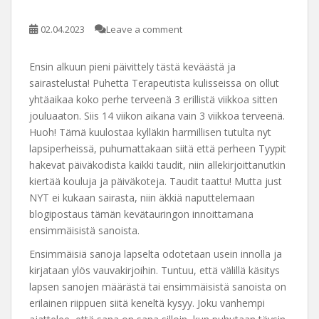
02.04.2023
Leave a comment
Ensin alkuun pieni päivittely tästä keväästä ja
sairastelusta! Puhetta Terapeutista kulisseissa on ollut
yhtäaikaa koko perhe terveenä 3 erillistä viikkoa sitten
jouluaaton. Siis 14 viikon aikana vain 3 viikkoa terveenä.
Huoh! Tämä kuulostaa kylläkin harmillisen tutulta nyt
lapsiperheissä, puhumattakaan siitä että perheen Tyypit
hakevat päiväkodista kaikki taudit, niin allekirjoittanutkin
kiertää kouluja ja päiväkoteja. Taudit taattu! Mutta just
NYT ei kukaan sairasta, niin äkkiä naputtelemaan
blogipostaus tämän kevätauringon innoittamana
ensimmäisistä sanoista.
Ensimmäisiä sanoja lapselta odotetaan usein innolla ja
kirjataan ylös vauvakirjoihin. Tuntuu, että välillä käsitys
lapsen sanojen määrästä tai ensimmäisistä sanoista on
erilainen riippuen siitä keneltä kysyy. Joku vanhempi