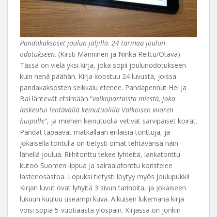
Pandakaksoset joulun jäljillä
.
24 tarinaa joulun
odotukseen
. (Kirsti Manninen ja Ninka Reittu/Otava)
Tässä on vielä yksi kirja, joka sopii joulunodotukseen
kuin nenä päähän. Kirja koostuu 24 luvusta, joissa
pandakaksosten seikkalu etenee. Pandapennut Hei ja
Bai lähtevät etsimään ”
valkopartaista miestä, joka
laskeutui lentävällä keinutuolilla Valkoisen vuoren
huipulle”
, ja miehen keinutuolia vetivät sarvipäiset koirat.
Pandat tapaavat matkallaan erilaisia tonttuja, ja
jokaisella tontulla on tietysti omat tehtävänsä näin
lähellä joulua. Riihitonttu tekee lyhteitä, lankatonttu
kutoo Suomen lippua ja sairaalatonttu koristelee
lastenosastoa. Lopuksi tietysti löytyy myös Joulupukki!
Kirjan luvut ovat lyhyitä 3 sivun tarinoita, ja jokaiseen
lukuun kuuluu useampi kuva. Aikuisen lukemana kirja
voisi sopia 5-vuotiaasta ylöspäin. Kirjassa on jonkin