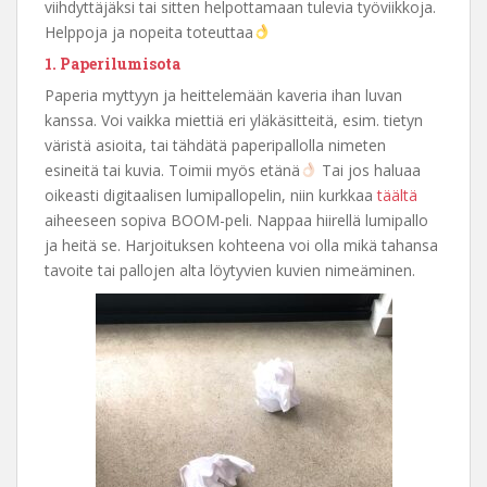
viihdyttäjäksi tai sitten helpottamaan tulevia työviikkoja.
Helppoja ja nopeita toteuttaa
1. Paperilumisota
Paperia myttyyn ja heittelemään kaveria ihan luvan
kanssa. Voi vaikka miettiä eri yläkäsitteitä, esim. tietyn
väristä asioita, tai tähdätä paperipallolla nimeten
esineitä tai kuvia. Toimii myös etänä
Tai jos haluaa
oikeasti digitaalisen lumipallopelin, niin kurkkaa
täältä
aiheeseen sopiva BOOM-peli. Nappaa hiirellä lumipallo
ja heitä se. Harjoituksen kohteena voi olla mikä tahansa
tavoite tai pallojen alta löytyvien kuvien nimeäminen.