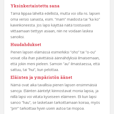
Yksinkertaistettu sana
Tämä liippaa läheltä edellistä, mutta voi olla ns. lapsen
oma versio sanasta, esim. ”mam” maidosta tai ”ka ko”
kaivinkoneesta. Jos lapsi käyttää näitä toistuvasti
viittaamaan tiettyyn asiaan, niin ne voidaan laskea
sanoiksi.
Huudahdukset
Pienen lapsen elämässä esimerkiksi ”oho” tai ”o-ou”
voivat olla ihan päivittäisiä äännähdyksiä ilmaisemaan,
että jokin meni pieleen. Samoin ”au” ilmaistaessa, että
sattuu, tai ”hui”, kun pelottaa.
Eläinten ja ympäristön äänet
Nämä ovat aika tavallisia pienen lapsen ensimmäisiä
sanoja. Eläinten ääntelyt kiinnostavat monia lapsia, ja
niillä lapsi voi viitata kyseiseen eläimeen. Eli kun lapsi
sanoo ”hau”, se lasketaan tarkoittamaan koiraa, myös
”prrr” tarkoittaa hyvin usein autoa tai mopoa.