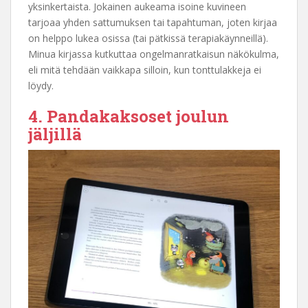
yksinkertaista. Jokainen aukeama isoine kuvineen
tarjoaa yhden sattumuksen tai tapahtuman, joten kirjaa
on helppo lukea osissa (tai pätkissä terapiakäynneillä).
Minua kirjassa kutkuttaa ongelmanratkaisun näkökulma,
eli mitä tehdään vaikkapa silloin, kun tonttulakkeja ei
löydy.
4. Pandakaksoset joulun
jäljillä