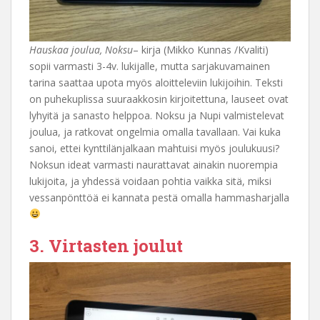
Hauskaa joulua, Noksu
– kirja (Mikko Kunnas /Kvaliti)
sopii varmasti 3-4v. lukijalle, mutta sarjakuvamainen
tarina saattaa upota myös aloitteleviin lukijoihin. Teksti
on puhekuplissa suuraakkosin kirjoitettuna, lauseet ovat
lyhyitä ja sanasto helppoa. Noksu ja Nupi valmistelevat
joulua, ja ratkovat ongelmia omalla tavallaan. Vai kuka
sanoi, ettei kynttilänjalkaan mahtuisi myös joulukuusi?
Noksun ideat varmasti naurattavat ainakin nuorempia
lukijoita, ja yhdessä voidaan pohtia vaikka sitä, miksi
vessanpönttöä ei kannata pestä omalla hammasharjalla
3. Virtasten joulut