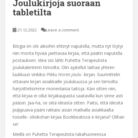
Joulukirjoja suoraan
tabletilta
21.12.2022
Leave a comment
Blogia en ole aikoihin ehtinyt naputella, mutta nyt löytyi
niin monta hyvää jaettavaa kirjaa, että päätin naputella
postauksen. Idea siis lähti Puhetta Terapeutista
joulukalenterin tiimoilta. Olin ajatellut laittaa yhteen
luukkuun vinkiksi
Pikku Hiiren joulu
-kirjan. Suunnittelin
ottavani kirjan asiakkaille joulukuussa ja sen tiimoilta
harjoittelisimme monenlaisia taitoja. Kävi sitten niin,
että kirjaa ei ollut kirjakaupasta saatavilla kun sinne asti
pääsin. Jaa-ha, se siitä ideasta sitten. Paitsi, että ideoita
pulppuava pääni ratkaisi asian matkalla asiakkaalta
toiselle- olisikohan kirjaa Bookbeatissä e-kirjana? Olihan
se!
Meillä on Puhetta Terapeutista takahuoneessa