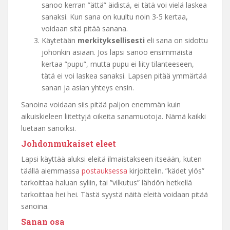
sanoo kerran ”ättä” äidistä, ei tätä voi vielä laskea
sanaksi. Kun sana on kuultu noin 3-5 kertaa,
voidaan sitä pitää sanana.
Käytetään
merkityksellisesti
eli sana on sidottu
johonkin asiaan. Jos lapsi sanoo ensimmäistä
kertaa ”pupu”, mutta pupu ei liity tilanteeseen,
tätä ei voi laskea sanaksi. Lapsen pitää ymmärtää
sanan ja asian yhteys ensin.
Sanoina voidaan siis pitää paljon enemmän kuin
aikuiskieleen liitettyjä oikeita sanamuotoja. Nämä kaikki
luetaan sanoiksi.
Johdonmukaiset eleet
Lapsi käyttää aluksi eleitä ilmaistakseen itseään, kuten
täällä aiemmassa
postauksessa
kirjoittelin. ”kädet ylös”
tarkoittaa haluan syliin, tai ”vilkutus” lähdön hetkellä
tarkoittaa hei hei. Tästä syystä näitä eleitä voidaan pitää
sanoina.
Sanan osa