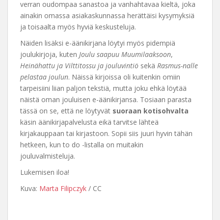
verran oudompaa sanastoa ja vanhahtavaa kieltä, joka
ainakin omassa asiakaskunnassa herättäisi kysymyksiä
ja toisaalta myös hyviä keskusteluja.
Näiden lisäksi e-äänikirjana löytyi myös pidempiä
joulukirjoja, kuten
Joulu saapuu Muumilaaksoon
,
Heinähattu ja Vilttitossu ja jouluvintiö
sekä
Rasmus-nalle
pelastaa joulun
. Näissä kirjoissa oli kuitenkin omiin
tarpeisiini liian paljon tekstiä, mutta joku ehkä löytää
näistä oman jouluisen e-äänikirjansa. Tosiaan parasta
tässä on se, että ne löytyvät
suoraan kotisohvalta
käsin äänikirjapalvelusta eikä tarvitse lähteä
kirjakauppaan tai kirjastoon. Sopii siis juuri hyvin tähän
hetkeen, kun to do -listalla on muitakin
jouluvalmisteluja.
Lukemisen iloa!
Kuva:
Marta Filipczyk
/ CC