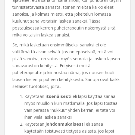
ajattelee, että sana on sana silloin, kun puhutaan täysin
tunnistettavasta sanasta, toinen mieltää kaikki eleet
sanoiksi, ja kolmas miettii, että jokeltelun lomassa
kuulunut sana voitaisiin laskea sanaksi. Tässä
postauksessa kerron puheterapeutin näkemystä siitä,
mikä voitaisiin laskea sanaksi.
Se, mikä lasketaan ensimmäiseksi sanaksi ei ole
välttämättä aivan selvää. Jos on epäselvää, mitä voi
pitää sanoina, on vaikea myös seurata ja laskea lapsen
sanavaraston kehitystä. Erityisesti meitä
puheterapeutteja kiinnostaa nämä, jos nousee huoli
lapsen kielen ja puheen kehityksestä. Sanoja ovat kaikki
sellaiset tuotokset, joita..
Käytetään
itsenäisesti
eli lapsi käyttää sanaa
myös muulloin kuin matkimalla. Jos lapsi toistaa
vain perässä ”nukkuu” yhden kerran, ei tätä voi
ihan vielä laskea sanaksi.
Käytetään
johdonmukaisesti
eli sanaa
käytetään toistuvasti tietystä asiasta. Jos lapsi