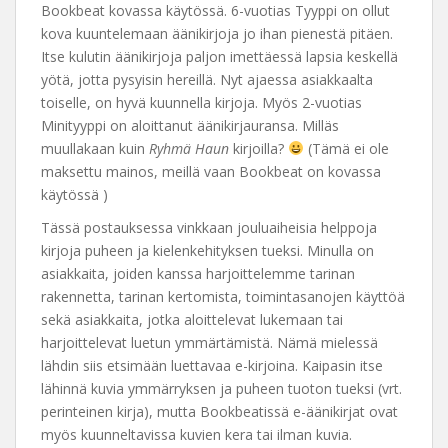
Bookbeat kovassa käytössä. 6-vuotias Tyyppi on ollut
kova kuuntelemaan äänikirjoja jo ihan pienestä pitäen.
Itse kulutin äänikirjoja paljon imettäessä lapsia keskellä
yötä, jotta pysyisin hereillä. Nyt ajaessa asiakkaalta
toiselle, on hyvä kuunnella kirjoja. Myös 2-vuotias
Minityyppi on aloittanut äänikirjauransa. Milläs
muullakaan kuin
Ryhmä Haun
kirjoilla?
(Tämä ei ole
maksettu mainos, meillä vaan Bookbeat on kovassa
käytössä )
Tässä postauksessa vinkkaan jouluaiheisia helppoja
kirjoja puheen ja kielenkehityksen tueksi. Minulla on
asiakkaita, joiden kanssa harjoittelemme tarinan
rakennetta, tarinan kertomista, toimintasanojen käyttöä
sekä asiakkaita, jotka aloittelevat lukemaan tai
harjoittelevat luetun ymmärtämistä. Nämä mielessä
lähdin siis etsimään luettavaa e-kirjoina. Kaipasin itse
lähinnä kuvia ymmärryksen ja puheen tuoton tueksi (vrt.
perinteinen kirja), mutta Bookbeatissä e-äänikirjat ovat
myös kuunneltavissa kuvien kera tai ilman kuvia.