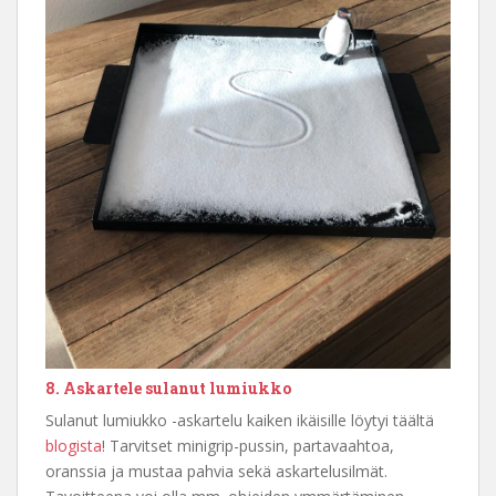
8. Askartele sulanut lumiukko
Sulanut lumiukko -askartelu kaiken ikäisille löytyi täältä
blogista
! Tarvitset minigrip-pussin, partavaahtoa,
oranssia ja mustaa pahvia sekä askartelusilmät.