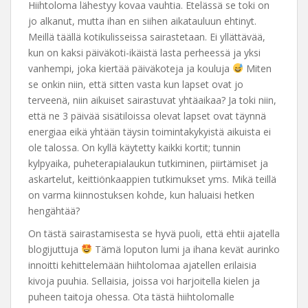
Hiihtoloma lähestyy kovaa vauhtia. Etelässä se toki on
jo alkanut, mutta ihan en siihen aikatauluun ehtinyt.
Meillä täällä kotikulisseissa sairastetaan. Ei yllättävää,
kun on kaksi päiväkoti-ikäistä lasta perheessä ja yksi
vanhempi, joka kiertää päiväkoteja ja kouluja
Miten
se onkin niin, että sitten vasta kun lapset ovat jo
terveenä, niin aikuiset sairastuvat yhtäaikaa? Ja toki niin,
että ne 3 päivää sisätiloissa olevat lapset ovat täynnä
energiaa eikä yhtään täysin toimintakykyistä aikuista ei
ole talossa. On kyllä käytetty kaikki kortit; tunnin
kylpyaika, puheterapialaukun tutkiminen, piirtämiset ja
askartelut, keittiönkaappien tutkimukset yms. Mikä teillä
on varma kiinnostuksen kohde, kun haluaisi hetken
hengähtää?
On tästä sairastamisesta se hyvä puoli, että ehtii ajatella
blogijuttuja
Tämä loputon lumi ja ihana kevät aurinko
innoitti kehittelemään hiihtolomaa ajatellen erilaisia
kivoja puuhia. Sellaisia, joissa voi harjoitella kielen ja
puheen taitoja ohessa. Ota tästä hiihtolomalle