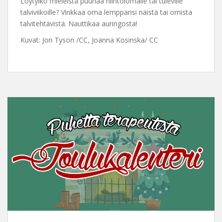
Löytyikö mieleistä puuhaa hiihtolomalle tai tuleville
talviviikoille? Vinkkaa oma lempparisi näistä tai omista
talvitehtävistä. Nauttikaa auringosta!
Kuvat: Jon Tyson /CC, Joanna Kosinska/ CC