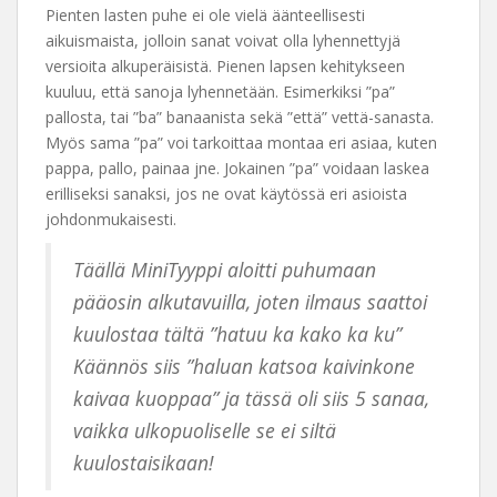
Pienten lasten puhe ei ole vielä äänteellisesti
aikuismaista, jolloin sanat voivat olla lyhennettyjä
versioita alkuperäisistä. Pienen lapsen kehitykseen
kuuluu, että sanoja lyhennetään. Esimerkiksi ”pa”
pallosta, tai ”ba” banaanista sekä ”että” vettä-sanasta.
Myös sama ”pa” voi tarkoittaa montaa eri asiaa, kuten
pappa, pallo, painaa jne. Jokainen ”pa” voidaan laskea
erilliseksi sanaksi, jos ne ovat käytössä eri asioista
johdonmukaisesti.
Täällä MiniTyyppi aloitti puhumaan
pääosin alkutavuilla, joten ilmaus saattoi
kuulostaa tältä ”hatuu ka kako ka ku”
Käännös siis ”haluan katsoa kaivinkone
kaivaa kuoppaa” ja tässä oli siis 5 sanaa,
vaikka ulkopuoliselle se ei siltä
kuulostaisikaan!