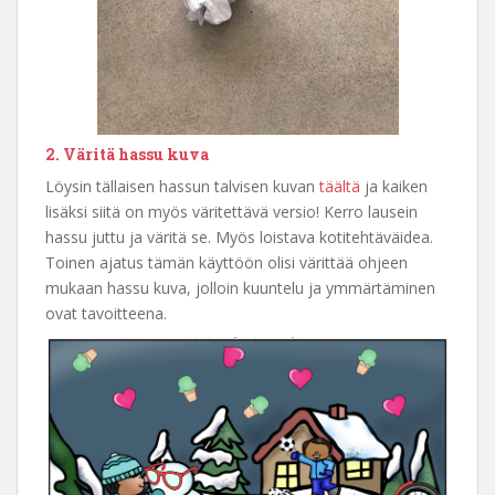
2. Väritä hassu kuva
Löysin tällaisen hassun talvisen kuvan
täältä
ja kaiken
lisäksi siitä on myös väritettävä versio! Kerro lausein
hassu juttu ja väritä se. Myös loistava kotitehtäväidea.
Toinen ajatus tämän käyttöön olisi värittää ohjeen
mukaan hassu kuva, jolloin kuuntelu ja ymmärtäminen
ovat tavoitteena.