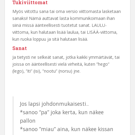
Tukiviittomat
Myös viitottu sana tai oma versio viittomasta lasketaan
sanaksi! Nämä auttavat lasta kommunikoimaan ihan
siinä missä äänteellisesti tuotetut sanat. LAULU-
viittoma, kun halutaan lisää laulua, tai LISÄÄ-viittoma,
kun ruoka loppuu ja sitä halutaan lisää.
Sanat
Ja tietysti ne selkeät sanat, jotka kaikki ymmärtävät, tai
joissa on äänteellisesti vielä virheitä, kuten ”hego”
(lego), ”iti” (isi), ”nootu” (norsu) jne.
Jos lapsi johdonmukaisesti..
*sanoo “pa” joka kerta, kun näkee
pallon
*sanoo ”miau” aina, kun näkee kissan