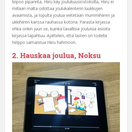
leipoo pipareita, Hiiru käy joulukuusiostoksilla, Hiiru ei
millään malta odottaa joulukalenterin luukkujen
avaamista, ja lopulta joulua vietetään mummihiiren ja
ukkihiiren kanssa rauhassa kotona. Parasta kirjassa
ehkä onkin juuri se, kuinka tavallisia jouluisia asioita
kirjassa tapahtuu. Ajattelen, että lasten on todella
helppo samaistua Hiiru hahmoon.
2. Hauskaa joulua, Noksu