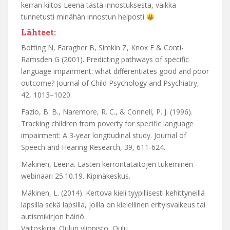
kerran kiitos Leena tästä innostuksesta, vaikka
tunnetusti minähän innostun helposti
Lähteet:
Botting N, Faragher B, Simkin Z, Knox E & Conti-
Ramsden G (2001). Predicting pathways of specific
language impairment: what differentiates good and poor
outcome? Journal of Child Psychology and Psychiatry,
42, 1013–1020.
Fazio, B. B., Naremore, R. C., & Connell, P. J. (1996).
Tracking children from poverty for specific language
impairment: A 3-year longitudinal study. Journal of
Speech and Hearing Research, 39, 611-624.
Mäkinen, Leena. Lasten kerrontataitojen tukeminen -
webinaari 25.10.19. Kipinäkeskus.
Mäkinen, L. (2014). Kertova kieli tyypillisesti kehittyneillä
lapsilla sekä lapsilla, joilla on kielellinen erityisvaikeus tai
autismikirjon häiriö.
Väitöskirja. Oulun yliopisto, Oulu.