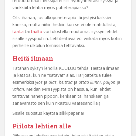
rentoutumaan. Miksipä ei siis hyödynnettäisi syksyä ja
värikkäitä lehtiä myös puheterapiassa?
Olisi ihanaa, jos ulkopuheterapia järjestyisi kaikkien
kanssa, mutta niihin hetkiin kun se ei ole mahdollista,
täältä
tai
täältä
voi tulostella muutamat syksyn lehdet
sisälle syyspuuhiin. Lehtitehtäviä voi vinkata myös kotiin
perheille ulkoilun lomassa tehtäväksi.
Heitä ilmaan
Tätähän syksyn lehdillä KUULUU tehdä! Heittää ilmaan
ja katsoa, kun ne “satavat” alas. Harjoitteltua tulee
esimerkiksi
ylös
ja
alas
,
heittää
ja
ottaa kiinni
,
paljon
ja
vähän
. Meidän MiniTyypistä on hassua, kun lehdet
tarttuvat hänen pipoon, kenkään tai hanskaan (ja
sanavarasto sen kuin rikastuu vaatesanoilla!)
Sisälle suositus käyttää silkkipaperia!
Piilota lehtien alle
Piilotetaan lehtikasaan jotain, joka pitää sitten etsiä.