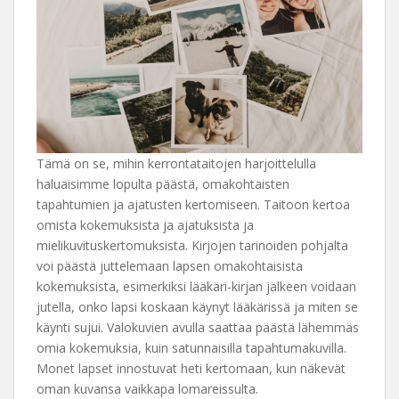
Tämä on se, mihin kerrontataitojen harjoittelulla
haluaisimme lopulta päästä, omakohtaisten
tapahtumien ja ajatusten kertomiseen. Taitoon kertoa
omista kokemuksista ja ajatuksista ja
mielikuvituskertomuksista. Kirjojen tarinoiden pohjalta
voi päästä juttelemaan lapsen omakohtaisista
kokemuksista, esimerkiksi lääkäri-kirjan jälkeen voidaan
jutella, onko lapsi koskaan käynyt lääkärissä ja miten se
käynti sujui. Valokuvien avulla saattaa päästä lähemmäs
omia kokemuksia, kuin satunnaisilla tapahtumakuvilla.
Monet lapset innostuvat heti kertomaan, kun näkevät
oman kuvansa vaikkapa lomareissulta.