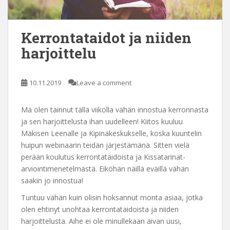
Kerrontataidot ja niiden
harjoittelu
10.11.2019
Leave a comment
Mä olen tainnut tällä viikolla vähän innostua kerronnasta
ja sen harjoittelusta ihan uudelleen! Kiitos kuuluu
Mäkisen Leenalle ja Kipinäkeskukselle, koska kuuntelin
huipun webinaarin teidän järjestämänä. Sitten vielä
perään koulutus kerrontataidoista ja Kissatarinat-
arviointimenetelmästä. Eiköhän näillä eväillä vähän
saakin jo innostua!
Tuntuu vähän kuin olisin hoksannut monta asiaa, jotka
olen ehtinyt unohtaa kerrontataidoista ja niiden
harjoittelusta. Aihe ei ole minullekaan aivan uusi,