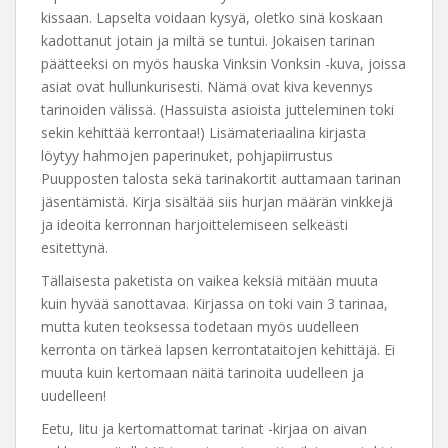
kissaan. Lapselta voidaan kysyä, oletko sinä koskaan
kadottanut jotain ja miltä se tuntui. Jokaisen tarinan
päätteeksi on myös hauska Vinksin Vonksin -kuva, joissa
asiat ovat hullunkurisesti. Nämä ovat kiva kevennys
tarinoiden välissä. (Hassuista asioista jutteleminen toki
sekin kehittää kerrontaa!) Lisämateriaalina kirjasta
löytyy hahmojen paperinuket, pohjapiirrustus
Puupposten talosta sekä tarinakortit auttamaan tarinan
jäsentämistä. Kirja sisältää siis hurjan määrän vinkkejä
ja ideoita kerronnan harjoittelemiseen selkeästi
esitettynä.
Tällaisesta paketista on vaikea keksiä mitään muuta
kuin hyvää sanottavaa. Kirjassa on toki vain 3 tarinaa,
mutta kuten teoksessa todetaan myös uudelleen
kerronta on tärkeä lapsen kerrontataitojen kehittäjä. Ei
muuta kuin kertomaan näitä tarinoita uudelleen ja
uudelleen!
Eetu, Iitu ja kertomattomat tarinat -kirjaa on aivan