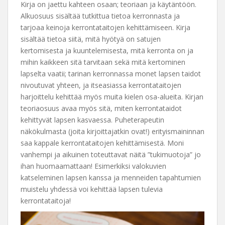
Kirja on jaettu kahteen osaan; teoriaan ja käytäntöön.
Alkuosuus sisältää tutkittua tietoa kerronnasta ja
tarjoaa keinoja kerrontataitojen kehittämiseen. Kirja
sisältää tietoa siitä, mitä hyötyä on satujen
kertomisesta ja kuuntelemisesta, mitä kerronta on ja
mihin kaikkeen sitä tarvitaan sekä mitä kertominen
lapselta vaatii; tarinan kerronnassa monet lapsen taidot
nivoutuvat yhteen, ja itseasiassa kerrontataitojen
harjoittelu kehittää myös muita kielen osa-alueita. Kirjan
teoriaosuus avaa myös sitä, miten kerrontataidot
kehittyvät lapsen kasvaessa. Puheterapeutin
näkökulmasta (joita kirjoittajatkin ovat!) erityismaininnan
saa kappale kerrontataitojen kehittämisestä. Moni
vanhempi ja aikuinen toteuttavat näitä ”tukimuotoja” jo
ihan huomaamattaan! Esimerkiksi valokuvien
katseleminen lapsen kanssa ja menneiden tapahtumien
muistelu yhdessä voi kehittää lapsen tulevia
kerrontataitoja!