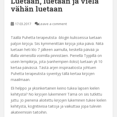
Luetaan, luetaan ja vielä
vähän luetaan
17.03.2017
Leave a comment
Täällä Puhetta terapeutista -blogin kulisseissa luetaan
paljon kirjoja. Siis kymmenittäin kirjoja joka päivä. Niitä
luetaan heti klo 7 jälkeen aamulla, keskellä päivää ja
illalla viimeisillä voimilla pinnistäen. Pienellä Tyypillä on
usein lempikirja, jota (vanhempien iloksi) luetaan yli 10
kertaa päivässä. Tästä arjen inspiraatiosta johtuen
Puhetta terapeutista syventyy tällä kertaa kirjojen
maailmaan.
Eli helppo ja yksinkertainen keino tukea lapsen kielen
kehitystä? No kirjojen lukeminen! Tämä on siis tutkittu
juttu. Jo pienenä aloitettu kirjojen lukeminen tukee kielen
kehitystä, kognitiivisia taitoja ja vaikuttaa jopa tuleviin
akateemisiin taitoihin.