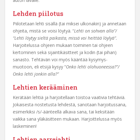
auton lavalle.
Lehden piilotus
Piilotetaan lehti sisällä (tai miksei ulkonakin) ja annetaan
ohjeita, mistä se voisi löytyä. “
Lehti on sohvan alla”/
“Lehti löytyy sieltä paikasta, missä voi heittää löylyä”.
Harjoitelussa ohjeen mukaan toiminen tai ohjeen
kertominen sekä sijaintikäsitteet ja kodin (tai pihan)
sanasto. Tehtävän voi myös kääntää kysymys-
muotoon, eli etsijä kysyy “
Onko lehti olohuoneessa?”/
Onko lehti jonkin alla?”
Lehtien kerääminen
Kerätään lehtiä ja harjoitellaan toistoa vaativia tehtäviä.
Jokaisesta nostetusta lehdestä, sanotaan harjoitussana,
esimerkiksi /s/-äänteellä alkava sana, tai keksitään
vaikka sana yläkäsitteen mukaan. Harjoittelussa myös
laskeminen!
Lehtien aarrejahti