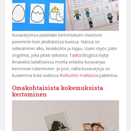
Kuvasarjoissa päästään kertomuksen muotoon
paremmin kuin yksittäisissä kuvissa. Näissä on
selkeämmin alku, keskikohta ja loppu. Usein myös jokin
ongelma, joka pitää ratkaista.
Täältä
blogista löytyi
ilmaiseksi ladattavissa monta erilaista kuvasarjaa
kerronnan tukemiseen. Ja psst, näitä kuvasarjoja on
kuulemma lisää uudessa
Roihusten matkassa
paketissa.
Omakohtaisista kokemuksista
kertominen