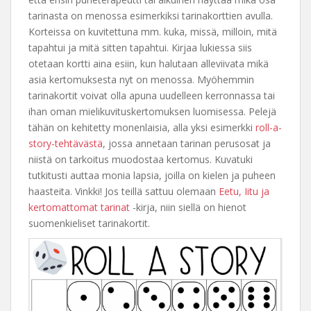
tarinasta on menossa esimerkiksi tarinakorttien avulla.
Korteissa on kuvitettuna mm. kuka, missä, milloin, mitä
tapahtui ja mitä sitten tapahtui. Kirjaa lukiessa siis
otetaan kortti aina esiin, kun halutaan alleviivata mikä
asia kertomuksesta nyt on menossa. Myöhemmin
tarinakortit voivat olla apuna uudelleen kerronnassa tai
ihan oman mielikuvituskertomuksen luomisessa. Pelejä
tähän on kehitetty monenlaisia, alla yksi esimerkki
roll-a-
story-tehtävästä
, jossa annetaan tarinan perusosat ja
niistä on tarkoitus muodostaa kertomus. Kuvatuki
tutkitusti auttaa monia lapsia, joilla on kielen ja puheen
haasteita. Vinkki! Jos teillä sattuu olemaan
Eetu, Iitu ja
kertomattomat tarinat
-kirja, niin siellä on hienot
suomenkieliset tarinakortit.