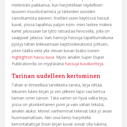
mielestäni paikkansa, kun harjoitellaan täydellisen
lauseen muodostamista ja tärkeiden asioiden
sanoittamista ääneen. Itselläni usein käytössä hassut
kuvat, joissa tapahtuu paljon esim. mies laskee mäkeä
karkit jaloissaan tai tyttö ratsastaa hevosella, jolla on
saappaat jalassa. Vain harvoja hassuja tapahtumakuvia
pystyy tähän linkkaamaan käyttöoikeuksista johtuen,
joten täältä vielä yllä olevan kuvan lisäksi toinen
Highlightsin hassu kuva
. Myös ainakin Super Duper
Publication:lla on myytävänä
hassuja kuvakortteja
.
Tarinan uudelleen kertominen
Tähän ei ihmeellisiä tarvikkeita tarvita, kirja riittää.
Aikuinen lukee kirjan ja sen jälkeen lapsi saa kertoa
tarinan omin sanoin. Tätä varten on hyvä valita kirja,
jossa on yksinkertainen juoni ja vain vähän tekstiä,
ainakin aluksi. Monet vanhemmat tekevät tätä jo aivan
huomaamattaan. Niin oiva keino harjoitella
kerrontataitoja! Ensin kirjan kuvat voivat olla tukena,