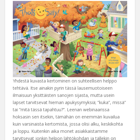
Yhdestä kuvasta kertominen on suhteellisen helppo
tehtävä. Itse ainakin pyrin tässä lausemuotoiseen
ilmaisuun yksittäisten sanojen sijasta, mutta usein
lapset tarvitsevat hieman apukysymyksiä; ”kuka”, missä”
tai ”mitä tässä tapahtuu?”. Leenan webinaarissa
hoksasin sen itsekin, tämähän on enemmän kuvailua
kuin varsinaista kertomista, jossa olisi alku, keskikohta
ja loppu. Kuitenkin aika monet asiakkaistamme
tarvitsevat jonkin helpon lähtökohdan ja tällekin on