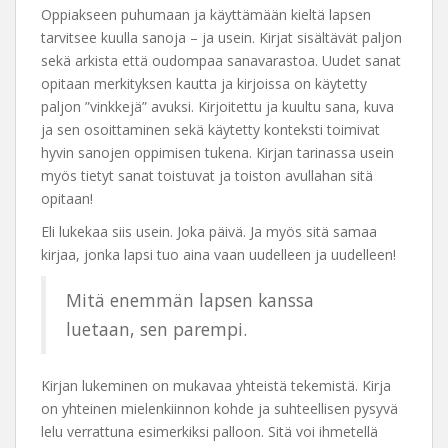
Oppiakseen puhumaan ja käyttämään kieltä lapsen
tarvitsee kuulla sanoja – ja usein. Kirjat sisältävät paljon
sekä arkista että oudompaa sanavarastoa. Uudet sanat
opitaan merkityksen kautta ja kirjoissa on käytetty
paljon ”vinkkejä” avuksi. Kirjoitettu ja kuultu sana, kuva
ja sen osoittaminen sekä käytetty konteksti toimivat
hyvin sanojen oppimisen tukena. Kirjan tarinassa usein
myös tietyt sanat toistuvat ja toiston avullahan sitä
opitaan!
Eli lukekaa siis usein. Joka päivä. Ja myös sitä samaa
kirjaa, jonka lapsi tuo aina vaan uudelleen ja uudelleen!
Mitä enemmän lapsen kanssa
luetaan, sen parempi.
Kirjan lukeminen on mukavaa yhteistä tekemistä. Kirja
on yhteinen mielenkiinnon kohde ja suhteellisen pysyvä
lelu verrattuna esimerkiksi palloon. Sitä voi ihmetellä