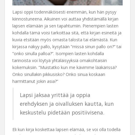
Lapsi oppii todennäköisesti enemmän, kun hän pysyy
kiinnostuneena. Aikuinen voi auttaa yhdistämällä kirjan
lapsen elämään ja sen tapahtumiin. Pienempien lasten
kohdalla tämä voisi tarkoittaa sitä, että kirjan esineitä ja
kuvia etsitään myös omasta talosta tai elämästä. Kun
kirjassa näkyy pallo, kysytään ”missä sinun pallo on?” tai
”onko sinulla palloa?”. Isompien lasten kohdalla
tarinoista voi löytyä yhtäläisyyksiä omakohtaisiin
kokemuksiin. ”Muistatko kun me kävimme lääkärissä?
Onko sinullakin pikkusisko? Onko sinua koskaan
harmittanut jokin asia?”
Lapsi jaksaa yrittää ja oppia
erehdyksen ja oivalluksen kautta, kun
keskustelu pidetään positiivisena.
Eli kun kirja koskettaa lapsen elämää, se voi olla todella