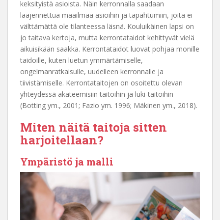
keksityistä asioista. Näin kerronnalla saadaan
laajennettua maailmaa asioihin ja tapahtumiin, joita ei
välttämättä ole tilanteessa läsnä. Kouluikäinen lapsi on
jo taitava kertoja, mutta kerrontataidot kehittyvät vielä
aikuisikään saakka. Kerrontataidot luovat pohjaa monille
taidoille, kuten luetun ymmärtämiselle,
ongelmanratkaisulle, uudelleen kerronnalle ja
tiivistämiselle. Kerrontataitojen on osoitettu olevan
yhteydessä akateemisiin taitoihin ja luki-taitoihin
(Botting ym., 2001; Fazio ym. 1996; Mäkinen ym., 2018).
Miten näitä taitoja sitten
harjoitellaan?
Ympäristö ja malli