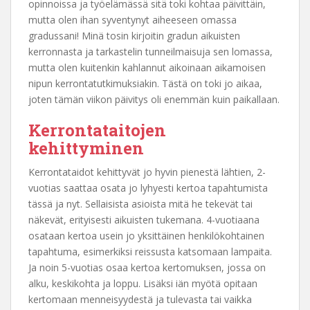
opinnoissa ja työelämässä sitä toki kohtaa päivittäin,
mutta olen ihan syventynyt aiheeseen omassa
gradussani! Minä tosin kirjoitin gradun aikuisten
kerronnasta ja tarkastelin tunneilmaisuja sen lomassa,
mutta olen kuitenkin kahlannut aikoinaan aikamoisen
nipun kerrontatutkimuksiakin. Tästä on toki jo aikaa,
joten tämän viikon päivitys oli enemmän kuin paikallaan.
Kerrontataitojen
kehittyminen
Kerrontataidot kehittyvät jo hyvin pienestä lähtien, 2-
vuotias saattaa osata jo lyhyesti kertoa tapahtumista
tässä ja nyt. Sellaisista asioista mitä he tekevät tai
näkevät, erityisesti aikuisten tukemana. 4-vuotiaana
osataan kertoa usein jo yksittäinen henkilökohtainen
tapahtuma, esimerkiksi reissusta katsomaan lampaita.
Ja noin 5-vuotias osaa kertoa kertomuksen, jossa on
alku, keskikohta ja loppu. Lisäksi iän myötä opitaan
kertomaan menneisyydestä ja tulevasta tai vaikka