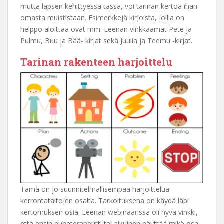
mutta lapsen kehittyessä tässä, voi tarinan kertoa ihan
omasta muististaan. Esimerkkejä kirjoista, joilla on
helppo aloittaa ovat mm. Leenan vinkkaamat Pete ja
Pulmu, Buu ja Bää- kirjat sekä Juulia ja Teemu -kirjat.
Tarinan rakenteen harjoittelu
Tämä on jo suunnitelmallisempaa harjoittelua
kerrontataitojen osalta. Tarkoituksena on käydä läpi
kertomuksen osia. Leenan webinaarissa oli hyvä vinkki,
että ensin puheterapeutti tai aikuinen näyttää mikä osa