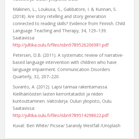
Mäkinen, L., Loukusa, S., Gabbatore, I. & Kunnari, S.
(2018). Are story retelling and story generation
connected to reading skills? Evidence from Finnish. Child
Language Teaching and Therapy, 34, 129–139.
Saatavissa:
http://jultika.oulu.fi/files/isbn9789526206981.pdf
Petersen, D.B. (2011). A systematic review of narrative-
based language intervention with children who have
language impairment. Communication Disorders
Quarterly, 32, 207–220.
Suvanto, A. (2012). Lapsi tarinaa rakentamassa.
Kielihäiriöisten lasten kerrontataidot ja niiden
kuntouttaminen. Väitöskirja. Oulun yliopisto, Oulu.
Saatavissa:
http://jultika.oulu.fi/files/isbn9789514298622.pdf
Kuvat: Ben White/ Picsea/ Sarandy Westfall /Unsplash