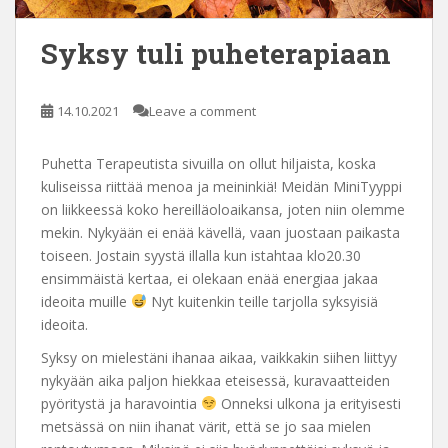
Syksy tuli puheterapiaan
14.10.2021
Leave a comment
Puhetta Terapeutista sivuilla on ollut hiljaista, koska
kuliseissa riittää menoa ja meininkiä! Meidän MiniTyyppi
on liikkeessä koko hereilläoloaikansa, joten niin olemme
mekin. Nykyään ei enää kävellä, vaan juostaan paikasta
toiseen. Jostain syystä illalla kun istahtaa klo20.30
ensimmäistä kertaa, ei olekaan enää energiaa jakaa
ideoita muille
Nyt kuitenkin teille tarjolla syksyisiä
ideoita.
Syksy on mielestäni ihanaa aikaa, vaikkakin siihen liittyy
nykyään aika paljon hiekkaa eteisessä, kuravaatteiden
pyöritystä ja haravointia
Onneksi ulkona ja erityisesti
metsässä on niin ihanat värit, että se jo saa mielen