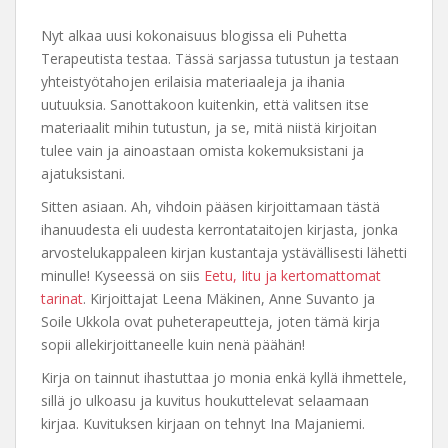
Nyt alkaa uusi kokonaisuus blogissa eli Puhetta
Terapeutista testaa. Tässä sarjassa tutustun ja testaan
yhteistyötahojen erilaisia materiaaleja ja ihania
uutuuksia. Sanottakoon kuitenkin, että valitsen itse
materiaalit mihin tutustun, ja se, mitä niistä kirjoitan
tulee vain ja ainoastaan omista kokemuksistani ja
ajatuksistani.
Sitten asiaan. Ah, vihdoin pääsen kirjoittamaan tästä
ihanuudesta eli uudesta kerrontataitojen kirjasta, jonka
arvostelukappaleen kirjan kustantaja ystävällisesti lähetti
minulle! Kyseessä on siis
Eetu, Iitu ja kertomattomat
tarinat
. Kirjoittajat Leena Mäkinen, Anne Suvanto ja
Soile Ukkola ovat puheterapeutteja, joten tämä kirja
sopii allekirjoittaneelle kuin nenä päähän!
Kirja on tainnut ihastuttaa jo monia enkä kyllä ihmettele,
sillä jo ulkoasu ja kuvitus houkuttelevat selaamaan
kirjaa. Kuvituksen kirjaan on tehnyt Ina Majaniemi.