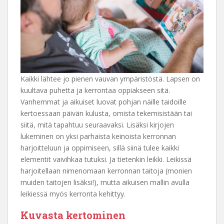
Kaikki lähtee jo pienen vauvan ympäristöstä. Lapsen on
kuultava puhetta ja kerrontaa oppiakseen sitä.
Vanhemmat ja aikuiset luovat pohjan näille taidoille
kertoessaan päivän kulusta, omista tekemisistään tai
siitä, mitä tapahtuu seuraavaksi. Lisäksi kirjojen
lukeminen on yksi parhaista keinoista kerronnan
harjoitteluun ja oppimiseen, sillä siinä tulee kaikki
elementit vaivihkaa tutuksi. Ja tietenkin leikki. Leikissä
harjoitellaan nimenomaan kerronnan taitoja (monien
muiden taitojen lisäksi!), mutta aikuisen mallin avulla
leikiessä myös kerronta kehittyy.
Kuvasta kertominen