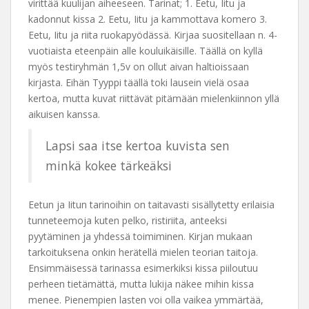
virittää kuulijan aiheeseen. Tarinat; 1. Eetu, Iitu ja
kadonnut kissa 2. Eetu, Iitu ja kammottava komero 3.
Eetu, Iitu ja riita ruokapyödässä. Kirjaa suositellaan n. 4-
vuotiaista eteenpäin alle kouluikäisille. Täällä on kyllä
myös testiryhmän 1,5v on ollut aivan haltioissaan
kirjasta. Eihän Tyyppi täällä toki lausein vielä osaa
kertoa, mutta kuvat riittävät pitämään mielenkiinnon yllä
aikuisen kanssa.
Lapsi saa itse kertoa kuvista sen
minkä kokee tärkeäksi
Eetun ja Iitun tarinoihin on taitavasti sisällytetty erilaisia
tunneteemoja kuten pelko, ristiriita, anteeksi
pyytäminen ja yhdessä toimiminen. Kirjan mukaan
tarkoituksena onkin herätellä mielen teorian taitoja.
Ensimmäisessä tarinassa esimerkiksi kissa piiloutuu
perheen tietämättä, mutta lukija näkee mihin kissa
menee. Pienempien lasten voi olla vaikea ymmärtää,