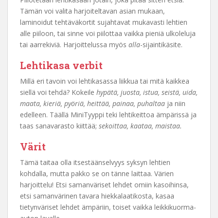
Tämän voi valita harjoiteltavan asian mukaan,
laminoidut tehtäväkortit sujahtavat mukavasti lehtien
alle piiloon, tai sinne voi piilottaa vaikka pieniä ulkoleluja
tai aarrekiviä. Harjoittelussa myös
alla
-sijaintikäsite.
Lehtikasa verbit
Millä eri tavoin voi lehtikasassa liikkua tai mitä kaikkea
siellä voi tehdä? Kokeile
hypätä, juosta, istua, seistä, uida,
maata, kieriä, pyöriä, heittää, painaa, puhaltaa
ja niin
edelleen. Täällä MiniTyyppi teki lehtikeittoa ämpärissä ja
taas sanavarasto kiittää;
sekoittaa, kaataa, maistaa.
Värit
Tämä taitaa olla itsestäänselvyys syksyn lehtien
kohdalla, mutta pakko se on tänne laittaa. Värien
harjoittelu! Etsi samanväriset lehdet omiin kasoihinsa,
etsi samanvärinen tavara hiekkalaatikosta, kasaa
tietynväriset lehdet ämpäriin, toiset vaikka leikkikuorma-