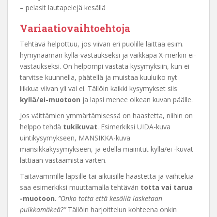
– pelasit lautapelejä kesällä
Variaatiovaihtoehtoja
Tehtävä helpottuu, jos viivan eri puolille laittaa esim.
hymynaaman kyllä-vastaukseksi ja vaikkapa X-merkin ei-
vastaukseksi. On helpompi vastata kysymyksiin, kun ei
tarvitse kuunnella, päätellä ja muistaa kuuluiko nyt
liikkua viivan yli vai ei. Tällöin kaikki kysymykset siis
kyllä/ei-muotoon
ja lapsi menee oikean kuvan päälle.
Jos väittämien ymmärtämisessä on haastetta, niihin on
helppo tehdä
tukikuvat
. Esimerkiksi UIDA-kuva
uintikysymykseen, MANSIKKA-kuva
mansikkakysymykseen, ja edellä mainitut kyllä/ei -kuvat
lattiaan vastaamista varten.
Taitavammille lapsille tai aikuisille haastetta ja vaihtelua
saa esimerkiksi muuttamalla tehtävän
totta vai tarua
-muotoon
.
”Onko totta että kesällä lasketaan
pulkkamäkeä?”
Tällöin harjoittelun kohteena onkin