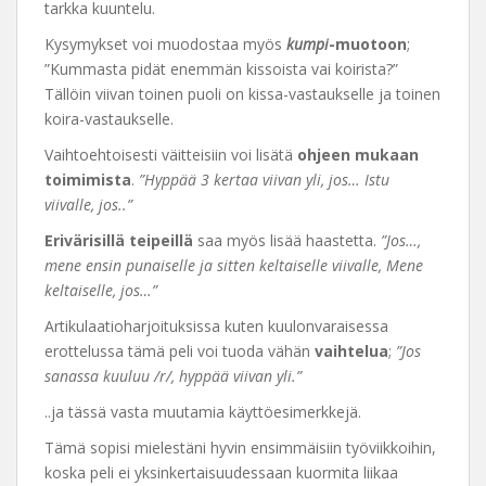
tarkka kuuntelu.
Kysymykset voi muodostaa myös
kumpi
-muotoon
;
”Kummasta pidät enemmän kissoista vai koirista?”
Tällöin viivan toinen puoli on kissa-vastaukselle ja toinen
koira-vastaukselle.
Vaihtoehtoisesti väitteisiin voi lisätä
ohjeen mukaan
toimimista
.
”Hyppää 3 kertaa viivan yli, jos… Istu
viivalle, jos..”
Erivärisillä teipeillä
saa myös lisää haastetta.
”Jos…,
mene ensin punaiselle ja sitten keltaiselle viivalle, Mene
keltaiselle, jos…”
Artikulaatioharjoituksissa kuten kuulonvaraisessa
erottelussa tämä peli voi tuoda vähän
vaihtelua
;
”Jos
sanassa kuuluu /r/, hyppää viivan yli.”
..ja tässä vasta muutamia käyttöesimerkkejä.
Tämä sopisi mielestäni hyvin ensimmäisiin työviikkoihin,
koska peli ei yksinkertaisuudessaan kuormita liikaa