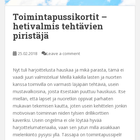
Toimintapussikortit –
hetivalmis tehtävien
piristäjä
25.02.2018
Leave a comment
Nyt tuli harjoittelusta hauskaa ja mikä parasta, tämä ei
vaadi juuri valmistelua! Meillä kaikilla lasten ja nuorten
kanssa toimivilla on varmasti läjäpäin tehtäviä, usein
mustavalkoisina, joista itsestään puuttuu hauskuus. Itse
miellän, että lapset ja nuoretkin oppivat parhaiten
mukavan tekemisen kautta, joten usein kehittelen jonkin
motivoivan toiminnan niiden tylsien drillikorttien
kaveriksi. Usein ongelma ei ole löytää hyvää
harjoittelumateriaalia, vaan sen jutun millä asiakkaan
mielenkiinto pysyisi yllä. Tässäpä on toimintapussipeli!