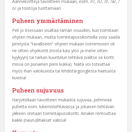
Äännekortteja tavoitteen mukaan, esim. /r/, /s/, /l/, /ä/, /
ö/ ja toistoja tuottamaan
Puheen ymmärtäminen
Peli jo itsessään sisältää tämän osuuden, kun toimitaan
ohjeen mukaan, mutta toimintapussikorteilla voisi saada
piristystä ”tavalliseen” ohjeen mukaan toimimiseen oli
ne sitten ohjekortit (nosta käsi ylös ja mene sitten
kyykyyn) tai tarkan kuuntelun tehtävä (valitse se kortti
missä on punainen pieni kukka). Näitä voi toteuttaa
myös ihan valokuvista tai lehdistä/googlesta haetuista
kuvista!
Puheen sujuvuus
Harjoitellaan tavoitteen mukaista sujuvaa, pehmeää
puhetta esim. lukemistehtävässä ja jokaisen tehtävän
jälkeen otetaan toimintapussikortti. Ainakin rentouttaa
kaikki (nauru)lihakset välissä!