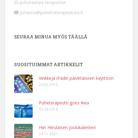
Eli puhutaanpa terapiasta!
johanna@puhettaterapeutista.fi
SEURAA MINUA MYÖS TÄÄLLÄ
SUOSITUIMMAT ARTIKKELIT
Vinkkejä iPadin päivittäiseen käyttöön
24.02.2015
Puheterapeutti goes Ikea
03.04.2016
Hiiri Hiirulaisen joulukalenteri
24.11.2021