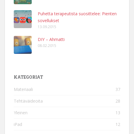
Puhetta terapeutista suosittelee: Pienten
sovellukset
13.09.2015
DIY – Ahmatti
08.02.2015
KATEGORIAT
Materiaali
37
Tehtäväideoita
28
Yleinen
13
iPad
12