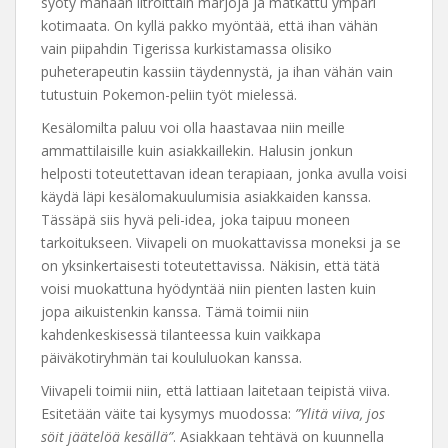
syöty mahaan litroittain marjoja ja matkattu ympäri
kotimaata. On kyllä pakko myöntää, että ihan vähän
vain piipahdin Tigerissa kurkistamassa olisiko
puheterapeutin kassiin täydennystä, ja ihan vähän vain
tutustuin Pokemon-peliin työt mielessä.
Kesälomilta paluu voi olla haastavaa niin meille
ammattilaisille kuin asiakkaillekin. Halusin jonkun
helposti toteutettavan idean terapiaan, jonka avulla voisi
käydä läpi kesälomakuulumisia asiakkaiden kanssa.
Tässäpä siis hyvä peli-idea, joka taipuu moneen
tarkoitukseen. Viivapeli on muokattavissa moneksi ja se
on yksinkertaisesti toteutettavissa. Näkisin, että tätä
voisi muokattuna hyödyntää niin pienten lasten kuin
jopa aikuistenkin kanssa. Tämä toimii niin
kahdenkeskisessä tilanteessa kuin vaikkapa
päiväkotiryhmän tai koululuokan kanssa.
Viivapeli toimii niin, että lattiaan laitetaan teipistä viiva.
Esitetään väite tai kysymys muodossa:
”Ylitä viiva, jos
söit jäätelöä kesällä”
. Asiakkaan tehtävä on kuunnella