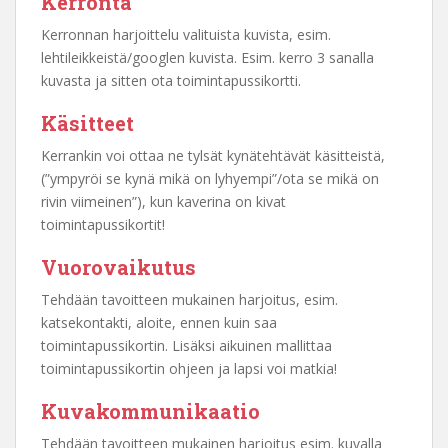
Kerronta
Kerronnan harjoittelu valituista kuvista, esim.
lehtileikkeistä/googlen kuvista. Esim. kerro 3 sanalla
kuvasta ja sitten ota toimintapussikortti.
Käsitteet
Kerrankin voi ottaa ne tylsät kynätehtävät käsitteistä,
(”ympyröi se kynä mikä on lyhyempi”/ota se mikä on
rivin viimeinen”), kun kaverina on kivat
toimintapussikortit!
Vuorovaikutus
Tehdään tavoitteen mukainen harjoitus, esim.
katsekontakti, aloite, ennen kuin saa
toimintapussikortin. Lisäksi aikuinen mallittaa
toimintapussikortin ohjeen ja lapsi voi matkia!
Kuvakommunikaatio
Tehdään tavoitteen mukainen harjoitus esim. kuvalla