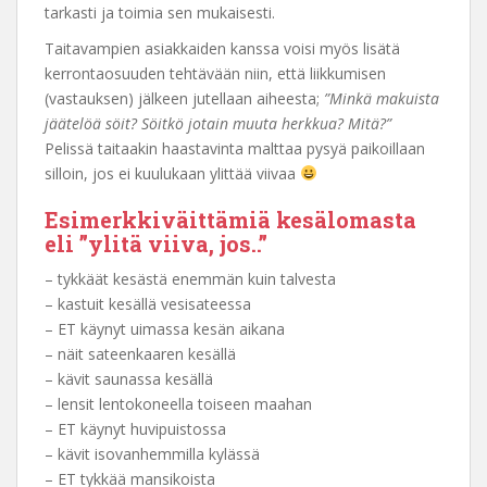
tarkasti ja toimia sen mukaisesti.
Taitavampien asiakkaiden kanssa voisi myös lisätä
kerrontaosuuden tehtävään niin, että liikkumisen
(vastauksen) jälkeen jutellaan aiheesta;
”Minkä makuista
jäätelöä söit? Söitkö jotain muuta herkkua? Mitä?”
Pelissä taitaakin haastavinta malttaa pysyä paikoillaan
silloin, jos ei kuulukaan ylittää viivaa
Esimerkkiväittämiä kesälomasta
eli ”ylitä viiva, jos..”
– tykkäät kesästä enemmän kuin talvesta
– kastuit kesällä vesisateessa
– ET käynyt uimassa kesän aikana
– näit sateenkaaren kesällä
– kävit saunassa kesällä
– lensit lentokoneella toiseen maahan
– ET käynyt huvipuistossa
– kävit isovanhemmilla kylässä
– ET tykkää mansikoista