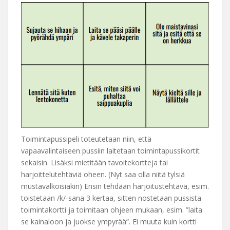
Toimintapussipeli toteutetaan niin, että
vapaavalintaiseen pussiin laitetaan toimintapussikortit
sekaisin. Lisäksi mietitään tavoitekortteja tai
harjoittelutehtäviä oheen. (Nyt saa olla niitä tylsiä
mustavalkoisiakin) Ensin tehdään harjoitustehtävä, esim.
toistetaan /k/-sana 3 kertaa, sitten nostetaan pussista
toimintakortti ja toimitaan ohjeen mukaan, esim. ”laita
se kainaloon ja juokse ympyrää”. Ei muuta kuin kortti