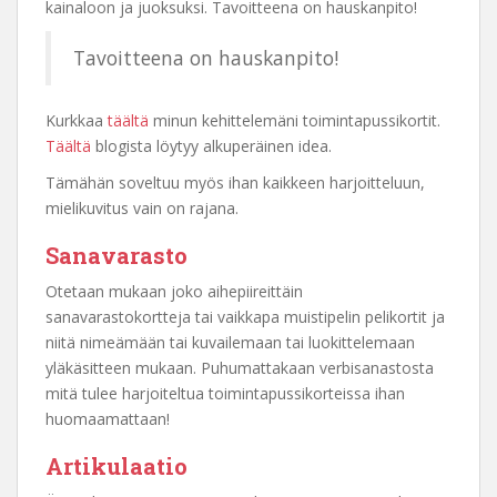
kainaloon ja juoksuksi. Tavoitteena on hauskanpito!
Tavoitteena on hauskanpito!
Kurkkaa
täältä
minun kehittelemäni toimintapussikortit.
Täältä
blogista löytyy alkuperäinen idea.
Tämähän soveltuu myös ihan kaikkeen harjoitteluun,
mielikuvitus vain on rajana.
Sanavarasto
Otetaan mukaan joko aihepiireittäin
sanavarastokortteja tai vaikkapa muistipelin pelikortit ja
niitä nimeämään tai kuvailemaan tai luokittelemaan
yläkäsitteen mukaan. Puhumattakaan verbisanastosta
mitä tulee harjoiteltua toimintapussikorteissa ihan
huomaamattaan!
Artikulaatio