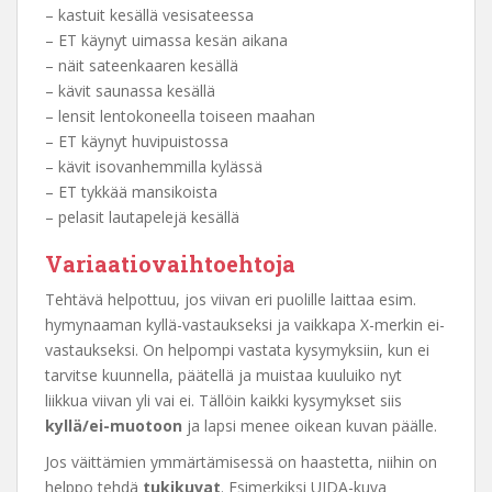
– kastuit kesällä vesisateessa
– ET käynyt uimassa kesän aikana
– näit sateenkaaren kesällä
– kävit saunassa kesällä
– lensit lentokoneella toiseen maahan
– ET käynyt huvipuistossa
– kävit isovanhemmilla kylässä
– ET tykkää mansikoista
– pelasit lautapelejä kesällä
Variaatiovaihtoehtoja
Tehtävä helpottuu, jos viivan eri puolille laittaa esim.
hymynaaman kyllä-vastaukseksi ja vaikkapa X-merkin ei-
vastaukseksi. On helpompi vastata kysymyksiin, kun ei
tarvitse kuunnella, päätellä ja muistaa kuuluiko nyt
liikkua viivan yli vai ei. Tällöin kaikki kysymykset siis
kyllä/ei-muotoon
ja lapsi menee oikean kuvan päälle.
Jos väittämien ymmärtämisessä on haastetta, niihin on
helppo tehdä
tukikuvat
. Esimerkiksi UIDA-kuva