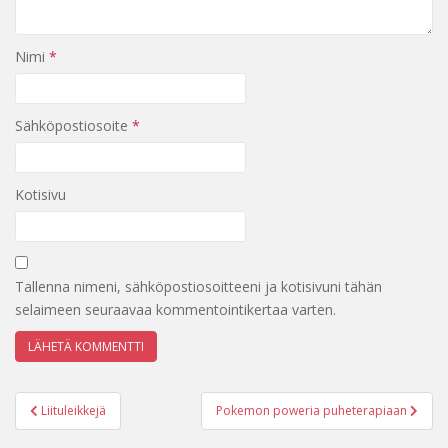
Nimi
*
Sähköpostiosoite
*
Kotisivu
Tallenna nimeni, sähköpostiosoitteeni ja kotisivuni tähän
selaimeen seuraavaa kommentointikertaa varten.
Artikkelien
Liituleikkejä
Pokemon poweria puheterapiaan
selaus