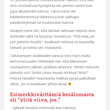
voisi muokattuna hyödyntää niin pienten lasten kuin
jopa aikuistenkin kanssa. Tämä toimii niin
kahdenkeskisessä tilanteessa kuin vaikkapa
päiväkotiryhmän tai koululuokan kanssa.
Viivapeli toimii niin, että lattiaan laitetaan teipistä viiva.
Esitetään väite tai kysymys muodossa:
”Ylitä viiva, jos
söit jäätelöä kesällä”
. Asiakkaan tehtävä on kuunnella
tarkasti ja toimia sen mukaisesti.
Taitavampien asiakkaiden kanssa voisi myös lisätä
kerrontaosuuden tehtävään niin, että liikkumisen
(vastauksen) jälkeen jutellaan aiheesta;
”Minkä makuista
jäätelöä söit? Söitkö jotain muuta herkkua? Mitä?”
Pelissä taitaakin haastavinta malttaa pysyä paikoillaan
silloin, jos ei kuulukaan ylittää viivaa
Esimerkkiväittämiä kesälomasta
eli ”ylitä viiva, jos..”
– tykkäät kesästä enemmän kuin talvesta