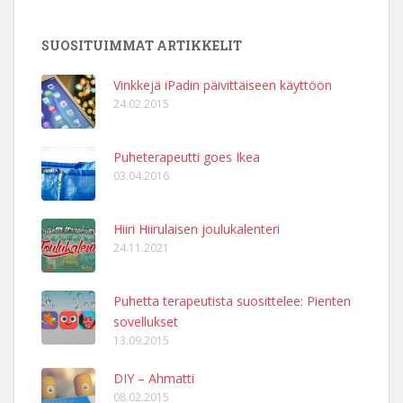
SUOSITUIMMAT ARTIKKELIT
Vinkkejä iPadin päivittäiseen käyttöön
24.02.2015
Puheterapeutti goes Ikea
03.04.2016
Hiiri Hiirulaisen joulukalenteri
24.11.2021
Puhetta terapeutista suosittelee: Pienten
sovellukset
13.09.2015
DIY – Ahmatti
08.02.2015