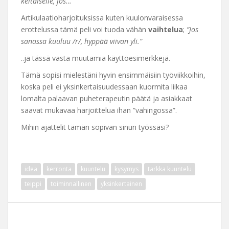
keltaiselle, jos…”
Artikulaatioharjoituksissa kuten kuulonvaraisessa
erottelussa tämä peli voi tuoda vähän
vaihtelua
;
”Jos
sanassa kuuluu /r/, hyppää viivan yli.”
..ja tässä vasta muutamia käyttöesimerkkejä.
Tämä sopisi mielestäni hyvin ensimmäisiin työviikkoihin,
koska peli ei yksinkertaisuudessaan kuormita liikaa
lomalta palaavan puheterapeutin päätä ja asiakkaat
saavat mukavaa harjoittelua ihan ”vahingossa”.
Mihin ajattelit tämän sopivan sinun työssäsi?
idea
kerronta
kuuntelu
kysymys
tarkka kuuntelu
teippi
toiminnallinen
yksinkertainen