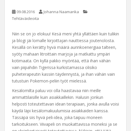
09.08.2016
Johanna Naamanka
Tehtäväideoita
Niin se on jo elokuu! Kesä meni yhtä yllättäen kuin tulikin
ja blogi jäi lomalle kirjoittajan nauttiessa joutenolosta.
Kesällä on kerätty hyvä määrä aurinkoenergiaa talteen,
syöty mahaan litroittain marjoja ja matkattu ympäri
kotimaata. On kyllä pakko myöntää, että ihan vähän
vain piipahdin Tigerissa kurkistamassa olisiko
puheterapeutin kassiin täydennystä, ja ihan vähän vain
tutustuin Pokemon-peliin työt mielessä.
Kesälomilta paluu voi olla haastavaa niin meille
ammattilaisille kuin asiakkaillekin. Halusin jonkun
helposti toteutettavan idean terapiaan, jonka avulla voisi
käydä läpi kesälomakuulumisia asiakkaiden kanssa.
Tässäpä siis hyvä peli-idea, joka taipuu moneen
tarkoitukseen. Viivapeli on muokattavissa moneksi ja se
on yksinkertaisesti toteutettavissa. Näkisin, että tätä