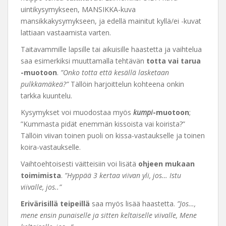
uintikysymykseen, MANSIKKA-kuva
mansikkakysymykseen, ja edellä mainitut kyllä/ei -kuvat
lattiaan vastaamista varten.
Taitavammille lapsille tai aikuisille haastetta ja vaihtelua
saa esimerkiksi muuttamalla tehtävän
totta vai tarua
-muotoon
.
”Onko totta että kesällä lasketaan
pulkkamäkeä?”
Tällöin harjoittelun kohteena onkin
tarkka kuuntelu.
Kysymykset voi muodostaa myös
kumpi
-muotoon
;
”Kummasta pidät enemmän kissoista vai koirista?”
Tällöin viivan toinen puoli on kissa-vastaukselle ja toinen
koira-vastaukselle.
Vaihtoehtoisesti väitteisiin voi lisätä
ohjeen mukaan
toimimista
.
”Hyppää 3 kertaa viivan yli, jos… Istu
viivalle, jos..”
Erivärisillä teipeillä
saa myös lisää haastetta.
”Jos…,
mene ensin punaiselle ja sitten keltaiselle viivalle, Mene