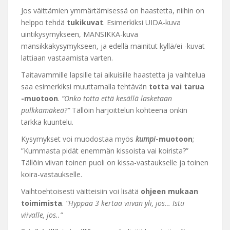
Jos väittämien ymmärtämisessä on haastetta, niihin on
helppo tehdä
tukikuvat
. Esimerkiksi UIDA-kuva
uintikysymykseen, MANSIKKA-kuva
mansikkakysymykseen, ja edellä mainitut kyllä/ei -kuvat
lattiaan vastaamista varten.
Taitavammille lapsille tai aikuisille haastetta ja vaihtelua
saa esimerkiksi muuttamalla tehtävän
totta vai tarua
-muotoon
.
”Onko totta että kesällä lasketaan
pulkkamäkeä?”
Tällöin harjoittelun kohteena onkin
tarkka kuuntelu.
Kysymykset voi muodostaa myös
kumpi
-muotoon
;
”Kummasta pidät enemmän kissoista vai koirista?”
Tällöin viivan toinen puoli on kissa-vastaukselle ja toinen
koira-vastaukselle.
Vaihtoehtoisesti väitteisiin voi lisätä
ohjeen mukaan
toimimista
.
”Hyppää 3 kertaa viivan yli, jos… Istu
viivalle, jos..”