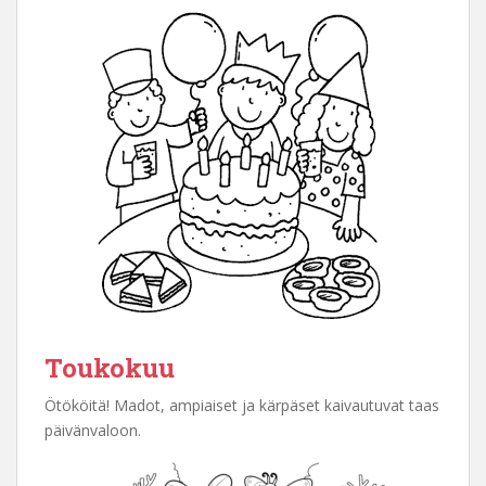
Toukokuu
Ötököitä! Madot, ampiaiset ja kärpäset kaivautuvat taas
päivänvaloon.