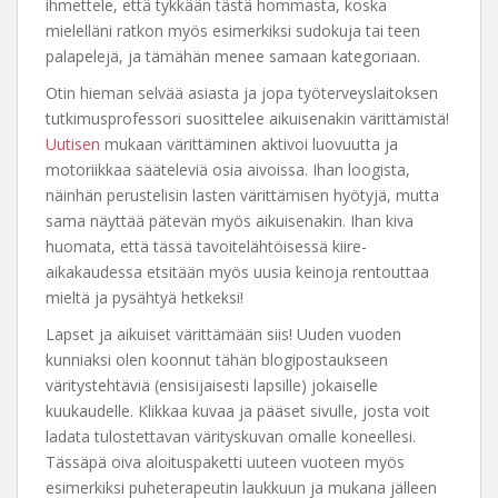
ihmettele, että tykkään tästä hommasta, koska
mielelläni ratkon myös esimerkiksi sudokuja tai teen
palapelejä, ja tämähän menee samaan kategoriaan.
Otin hieman selvää asiasta ja jopa työterveyslaitoksen
tutkimusprofessori suosittelee aikuisenakin värittämistä!
Uutisen
mukaan värittäminen aktivoi luovuutta ja
motoriikkaa sääteleviä osia aivoissa. Ihan loogista,
näinhän perustelisin lasten värittämisen hyötyjä, mutta
sama näyttää pätevän myös aikuisenakin. Ihan kiva
huomata, että tässä tavoitelähtöisessä kiire-
aikakaudessa etsitään myös uusia keinoja rentouttaa
mieltä ja pysähtyä hetkeksi!
Lapset ja aikuiset värittämään siis! Uuden vuoden
kunniaksi olen koonnut tähän blogipostaukseen
väritystehtäviä (ensisijaisesti lapsille) jokaiselle
kuukaudelle. Klikkaa kuvaa ja pääset sivulle, josta voit
ladata tulostettavan värityskuvan omalle koneellesi.
Tässäpä oiva aloituspaketti uuteen vuoteen myös
esimerkiksi puheterapeutin laukkuun ja mukana jälleen