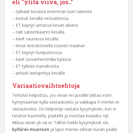
eli ”ylitä viiva, jos..”
– tykkäät kesästä enemmän kuin talvesta
– kastuit kesällä vesisateessa
– ET käynyt uimassa kesän aikana
– näit sateenkaaren kesällä
– kävit saunassa kesällä
– lensit lentokoneella toiseen maahan
– ET käynyt huvipuistossa
– kävit isovanhemmilla kylässä
– ET tykkää mansikoista
– pelasit lautapelejä kesällä
Variaatiovaihtoehtoja
Tehtävä helpottuu, jos viivan eri puolille laittaa esim.
hymynaaman kyllä-vastaukseksi ja vaikkapa X-merkin ei-
vastaukseksi. On helpompi vastata kysymyksiin, kun ei
tarvitse kuunnella, päätellä ja muistaa kuuluiko nyt
liikkua viivan yli vai ei. Tällöin kaikki kysymykset siis
kyllä/ei-muotoon
ja lapsi menee oikean kuvan päälle.