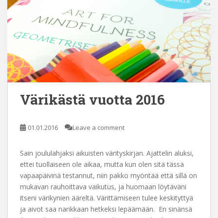
Värikästä vuotta 2016
01.01.2016
Leave a comment
Sain joululahjaksi aikuisten värityskirjan. Ajattelin aluksi,
ettei tuollaiseen ole aikaa, mutta kun olen sitä tässä
vapaapäivinä testannut, niin pakko myöntää että sillä on
mukavan rauhoittava vaikutus, ja huomaan löytäväni
itseni värikynien ääreltä. Värittämiseen tulee keskityttyä
ja aivot saa narikkaan hetkeksi lepäämään. En sinänsä