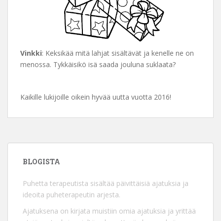
Vinkki
: Keksikää mitä lahjat sisältävät ja kenelle ne on
menossa. Tykkäisikö isä saada jouluna suklaata?
Kaikille lukijoille oikein hyvää uutta vuotta 2016!
BLOGISTA
Puhetta terapeutista sisältää päivittäisiä ajatuksia ja
ideoita puheterapeutin arjesta.
Ajatuksena on kirjata muistiin omia ajatuksia ja yrittää