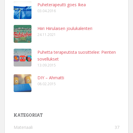
Puheterapeutti goes Ikea
03.04.2016
Hiiri Hiirulaisen joulukalenteri
24.11.2021
Puhetta terapeutista suosittelee: Pienten
sovellukset
13.09.2015
DIY – Ahmatti
08.02.2015
KATEGORIAT
Materiaali
37