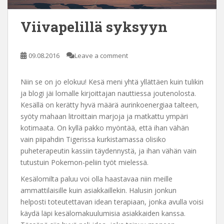
Viivapelillä syksyyn
09.08.2016
Leave a comment
Niin se on jo elokuu! Kesä meni yhtä yllättäen kuin tulikin
ja blogi jäi lomalle kirjoittajan nauttiessa joutenolosta.
Kesällä on kerätty hyvä määrä aurinkoenergiaa talteen,
syöty mahaan litroittain marjoja ja matkattu ympäri
kotimaata. On kyllä pakko myöntää, että ihan vähän
vain piipahdin Tigerissa kurkistamassa olisiko
puheterapeutin kassiin täydennystä, ja ihan vähän vain
tutustuin Pokemon-peliin työt mielessä.
Kesälomilta paluu voi olla haastavaa niin meille
ammattilaisille kuin asiakkaillekin. Halusin jonkun
helposti toteutettavan idean terapiaan, jonka avulla voisi
käydä läpi kesälomakuulumisia asiakkaiden kanssa.