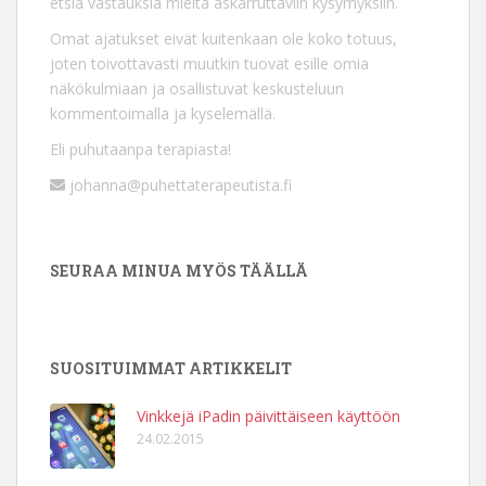
etsiä vastauksia mieltä askarruttaviin kysymyksiin.
Omat ajatukset eivät kuitenkaan ole koko totuus,
joten toivottavasti muutkin tuovat esille omia
näkökulmiaan ja osallistuvat keskusteluun
kommentoimalla ja kyselemällä.
Eli puhutaanpa terapiasta!
johanna@puhettaterapeutista.fi
SEURAA MINUA MYÖS TÄÄLLÄ
SUOSITUIMMAT ARTIKKELIT
Vinkkejä iPadin päivittäiseen käyttöön
24.02.2015