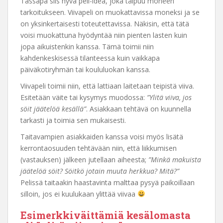
Tässäpä siis hyvä peli-idea, joka taipuu moneen
tarkoitukseen. Viivapeli on muokattavissa moneksi ja se
on yksinkertaisesti toteutettavissa. Näkisin, että tätä
voisi muokattuna hyödyntää niin pienten lasten kuin
jopa aikuistenkin kanssa. Tämä toimii niin
kahdenkeskisessä tilanteessa kuin vaikkapa
päiväkotiryhmän tai koululuokan kanssa.
Viivapeli toimii niin, että lattiaan laitetaan teipistä viiva.
Esitetään väite tai kysymys muodossa:
”Ylitä viiva, jos
söit jäätelöä kesällä”
. Asiakkaan tehtävä on kuunnella
tarkasti ja toimia sen mukaisesti.
Taitavampien asiakkaiden kanssa voisi myös lisätä
kerrontaosuuden tehtävään niin, että liikkumisen
(vastauksen) jälkeen jutellaan aiheesta;
”Minkä makuista
jäätelöä söit? Söitkö jotain muuta herkkua? Mitä?”
Pelissä taitaakin haastavinta malttaa pysyä paikoillaan
silloin, jos ei kuulukaan ylittää viivaa
Esimerkkiväittämiä kesälomasta