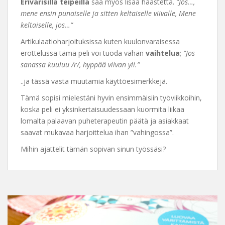
Erivärisillä teipeillä
saa myös lisää haastetta.
”Jos…,
mene ensin punaiselle ja sitten keltaiselle viivalle, Mene
keltaiselle, jos…”
Artikulaatioharjoituksissa kuten kuulonvaraisessa
erottelussa tämä peli voi tuoda vähän
vaihtelua
;
”Jos
sanassa kuuluu /r/, hyppää viivan yli.”
..ja tässä vasta muutamia käyttöesimerkkejä.
Tämä sopisi mielestäni hyvin ensimmäisiin työviikkoihin,
koska peli ei yksinkertaisuudessaan kuormita liikaa
lomalta palaavan puheterapeutin päätä ja asiakkaat
saavat mukavaa harjoittelua ihan ”vahingossa”.
Mihin ajattelit tämän sopivan sinun työssäsi?