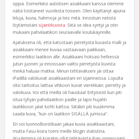
oppia. Esimerkiksi autistisen asiakkaani kanssa olemme
näitä toistaneet vuodesta toiseen. Olen käyttänyt apuna
leluja, kuvia, hahmoja ja ties mitä. Innostuin netistä
löytämistäni
sijaintikuvista
. Siitä se idea syntyi ja otin
mukaani pahvilaatikon seuraavalle koulukäynnille.
Ajatuksena oli, että katsotaan piirretystä kuvasta malli ja
asiakkaani menee kuvaa vastaavaan paikkaan,
esimerkiksi laatikon alle. Asiakkaani hoksasi hetkessä
jutun juonen ja innoissaan valitsi piirretyistä kuvista
minkä haluaa matkia. Minun tehtäväkseni jäi ottaa
iPadillä valokuvat asiakkaastani eri sijainneissa. Lopulta
olisi tarkoitus laittaa vihkoon kuvat vierekkäin: piirretty ja
valokuva. Voi että meillä oli hauskaa! Erityisesti kun piti
istua tyhjän pahvilaatikon päälle ja lapsi hujahti
laatikkoon jalat kohti kattoa. Siitäkin piti kuulemma
saada kuva, ”kun on laatikon SISÄLLÄ jumissa”.
En voi luonnollisestikaan jakaa kuvia asiakkaastani,
mutta Fasu-koira toimi meille blogin statistina.
(Kuulemma oli koirakin ollut tehtävästä ihan onnessaan!