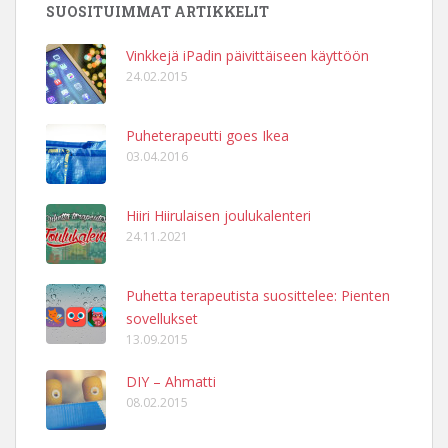
SUOSITUIMMAT ARTIKKELIT
Vinkkejä iPadin päivittäiseen käyttöön
24.02.2015
Puheterapeutti goes Ikea
03.04.2016
Hiiri Hiirulaisen joulukalenteri
24.11.2021
Puhetta terapeutista suosittelee: Pienten
sovellukset
13.09.2015
DIY – Ahmatti
08.02.2015