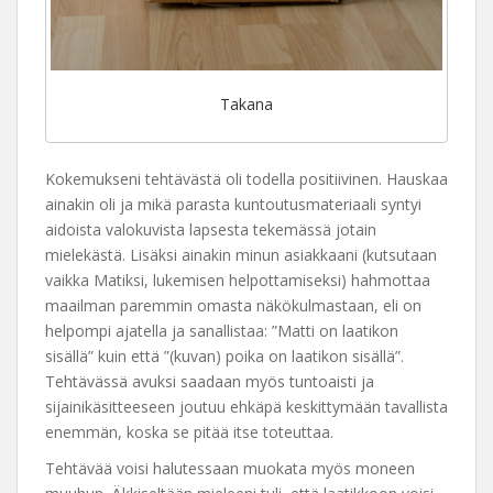
Takana
Kokemukseni tehtävästä oli todella positiivinen. Hauskaa
ainakin oli ja mikä parasta kuntoutusmateriaali syntyi
aidoista valokuvista lapsesta tekemässä jotain
mielekästä. Lisäksi ainakin minun asiakkaani (kutsutaan
vaikka Matiksi, lukemisen helpottamiseksi) hahmottaa
maailman paremmin omasta näkökulmastaan, eli on
helpompi ajatella ja sanallistaa: ”Matti on laatikon
sisällä” kuin että ”(kuvan) poika on laatikon sisällä”.
Tehtävässä avuksi saadaan myös tuntoaisti ja
sijainikäsitteeseen joutuu ehkäpä keskittymään tavallista
enemmän, koska se pitää itse toteuttaa.
Tehtävää voisi halutessaan muokata myös moneen