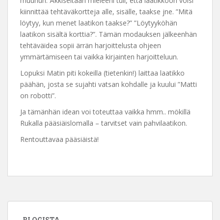
muuhun. Äkkiseltään mieleeni tuli, että laatikkoon voisi
kiinnittää tehtäväkortteja alle, sisälle, taakse jne. ”Mitä
löytyy, kun menet laatikon taakse?” ”Löytyyköhän
laatikon sisältä korttia?”. Tämän modauksen jälkeenhän
tehtäväidea sopii ärrän harjoittelusta ohjeen
ymmärtämiseen tai vaikka kirjainten harjoitteluun.
Lopuksi Matin piti kokeilla (tietenkin!) laittaa laatikko
päähän, josta se sujahti vatsan kohdalle ja kuului ”Matti
on robotti”.
Ja tämänhän idean voi toteuttaa vaikka hmm.. mökillä
Rukalla pääsiäislomalla – tarvitset vain pahvilaatikon.
Rentouttavaa pääsiäistä!
BLOGISTA