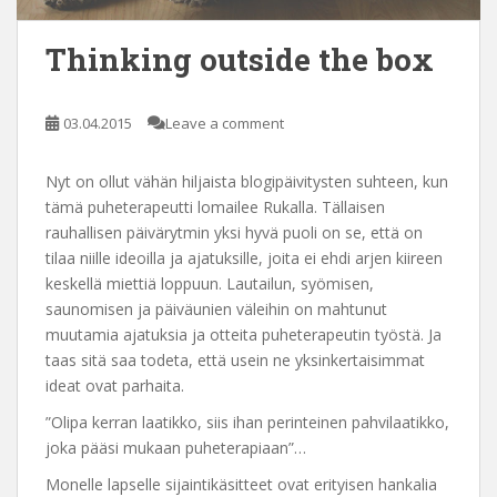
Thinking outside the box
03.04.2015
Leave a comment
Nyt on ollut vähän hiljaista blogipäivitysten suhteen, kun
tämä puheterapeutti lomailee Rukalla. Tällaisen
rauhallisen päivärytmin yksi hyvä puoli on se, että on
tilaa niille ideoilla ja ajatuksille, joita ei ehdi arjen kiireen
keskellä miettiä loppuun. Lautailun, syömisen,
saunomisen ja päiväunien väleihin on mahtunut
muutamia ajatuksia ja otteita puheterapeutin työstä. Ja
taas sitä saa todeta, että usein ne yksinkertaisimmat
ideat ovat parhaita.
”Olipa kerran laatikko, siis ihan perinteinen pahvilaatikko,
joka pääsi mukaan puheterapiaan”…
Monelle lapselle sijaintikäsitteet ovat erityisen hankalia