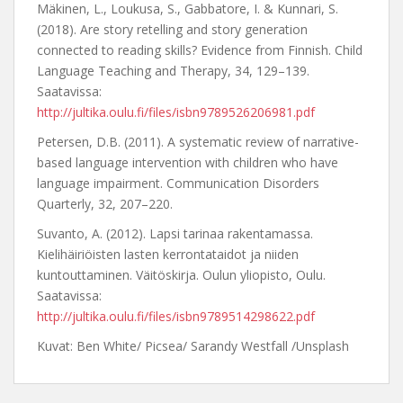
Mäkinen, L., Loukusa, S., Gabbatore, I. & Kunnari, S.
(2018). Are story retelling and story generation
connected to reading skills? Evidence from Finnish. Child
Language Teaching and Therapy, 34, 129–139.
Saatavissa:
http://jultika.oulu.fi/files/isbn9789526206981.pdf
Petersen, D.B. (2011). A systematic review of narrative-
based language intervention with children who have
language impairment. Communication Disorders
Quarterly, 32, 207–220.
Suvanto, A. (2012). Lapsi tarinaa rakentamassa.
Kielihäiriöisten lasten kerrontataidot ja niiden
kuntouttaminen. Väitöskirja. Oulun yliopisto, Oulu.
Saatavissa:
http://jultika.oulu.fi/files/isbn9789514298622.pdf
Kuvat: Ben White/ Picsea/ Sarandy Westfall /Unsplash