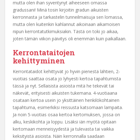
mutta olen ihan syventynyt aiheeseen omassa
gradussani! Minä tosin kirjoitin gradun aikuisten
kerronnasta ja tarkastelin tunneilmaisuja sen lomassa,
mutta olen kuitenkin kahlannut aikoinaan aikamoisen
nipun kerrontatutkimuksiakin. Tästä on toki jo aikaa,
joten tämän viikon päivitys oli enemmän kuin paikallaan.
Kerrontataitojen
kehittyminen
Kerrontataidot kehittyvät jo hyvin pienestä lähtien, 2-
vuotias saattaa osata jo lyhyesti kertoa tapahtumista
tässä ja nyt. Sellaisista asioista mitä he tekevät tai
näkevät, erityisesti aikuisten tukemana. 4-vuotiaana
osataan kertoa usein jo yksittäinen henkilökohtainen
tapahtuma, esimerkiksi reissusta katsomaan lampaita.
Ja noin 5-vuotias osaa kertoa kertomuksen, jossa on
alku, keskikohta ja loppu. Lisäksi iän myötä opitaan
kertomaan menneisyydestä ja tulevasta tai vaikka
keksityistä asioista. Näin kerronnalla saadaan