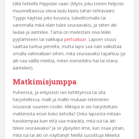
tällä hetkellä Piippolan vaari. (Myös joku toinen helposti
muunneltavissa oleva laulu kävisi tähän tehtävään)
Tyyppi näyttää joko kuvasta, tukiviittomalla tai
sanomalla mikä eläin tulee seuraavaksi, ja sitten äiti
laulaa ja ääntelee. Tämä on mielestäni oiva leikki
pyytämiseen tai vaikkapa
pertsailuun
. Lapsen osuus
saattaa tuntua pieneltä, mutta lapsi saa näin vaikuttaa
omalla valinnallaan siihen, mitä seuraavaksi tapahtuu (ja
äiti saa välillä miettiä, miten esimerkiksi hai tai etana
ääntelee!).
Matkimisjumppa
Puheessa, ja erityisesti sen kehittyessä tai sitä
harjoitellessa, malli ja mallin mukaan tekeminen
nousevat suureen rooliin. Miksipä ei siis harjoiteltaisi
matkimista ensin koko keholla? Onko lapsesta mitään
hauskempaa kuin että saa määrätä, mitä isä tai äiti
tekee seuraavaksi? Ja se ylpeyden ilme, kun osaa jotain,
mitä isä tai äiti on näyttänyt! Meillä suosittuja liikkeitä