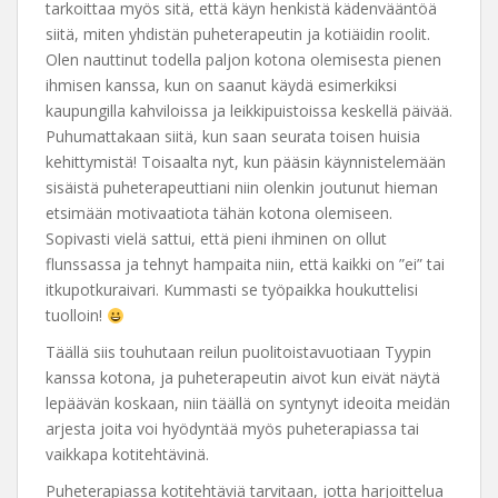
tarkoittaa myös sitä, että käyn henkistä kädenvääntöä
siitä, miten yhdistän puheterapeutin ja kotiäidin roolit.
Olen nauttinut todella paljon kotona olemisesta pienen
ihmisen kanssa, kun on saanut käydä esimerkiksi
kaupungilla kahviloissa ja leikkipuistoissa keskellä päivää.
Puhumattakaan siitä, kun saan seurata toisen huisia
kehittymistä! Toisaalta nyt, kun pääsin käynnistelemään
sisäistä puheterapeuttiani niin olenkin joutunut hieman
etsimään motivaatiota tähän kotona olemiseen.
Sopivasti vielä sattui, että pieni ihminen on ollut
flunssassa ja tehnyt hampaita niin, että kaikki on ”ei” tai
itkupotkuraivari. Kummasti se työpaikka houkuttelisi
tuolloin!
Täällä siis touhutaan reilun puolitoistavuotiaan Tyypin
kanssa kotona, ja puheterapeutin aivot kun eivät näytä
lepäävän koskaan, niin täällä on syntynyt ideoita meidän
arjesta joita voi hyödyntää myös puheterapiassa tai
vaikkapa kotitehtävinä.
Puheterapiassa kotitehtäviä tarvitaan, jotta harjoittelua