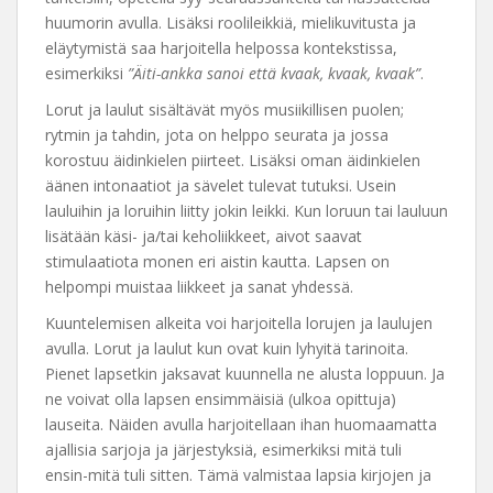
huumorin avulla. Lisäksi roolileikkiä, mielikuvitusta ja
eläytymistä saa harjoitella helpossa kontekstissa,
esimerkiksi
”Äiti-ankka sanoi että kvaak, kvaak, kvaak”
.
Lorut ja laulut sisältävät myös musiikillisen puolen;
rytmin ja tahdin, jota on helppo seurata ja jossa
korostuu äidinkielen piirteet. Lisäksi oman äidinkielen
äänen intonaatiot ja sävelet tulevat tutuksi. Usein
lauluihin ja loruihin liitty jokin leikki. Kun loruun tai lauluun
lisätään käsi- ja/tai keholiikkeet, aivot saavat
stimulaatiota monen eri aistin kautta. Lapsen on
helpompi muistaa liikkeet ja sanat yhdessä.
Kuuntelemisen alkeita voi harjoitella lorujen ja laulujen
avulla. Lorut ja laulut kun ovat kuin lyhyitä tarinoita.
Pienet lapsetkin jaksavat kuunnella ne alusta loppuun. Ja
ne voivat olla lapsen ensimmäisiä (ulkoa opittuja)
lauseita. Näiden avulla harjoitellaan ihan huomaamatta
ajallisia sarjoja ja järjestyksiä, esimerkiksi mitä tuli
ensin-mitä tuli sitten. Tämä valmistaa lapsia kirjojen ja