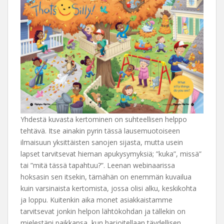
Yhdestä kuvasta kertominen on suhteellisen helppo
tehtävä. Itse ainakin pyrin tässä lausemuotoiseen
ilmaisuun yksittäisten sanojen sijasta, mutta usein
lapset tarvitsevat hieman apukysymyksiä; ”kuka”, missä”
tai ”mitä tässä tapahtuu?”. Leenan webinaarissa
hoksasin sen itsekin, tämähän on enemmän kuvailua
kuin varsinaista kertomista, jossa olisi alku, keskikohta
ja loppu. Kuitenkin aika monet asiakkaistamme
tarvitsevat jonkin helpon lähtökohdan ja tällekin on
mielestäni paikkansa, kun harjoitellaan täydellisen