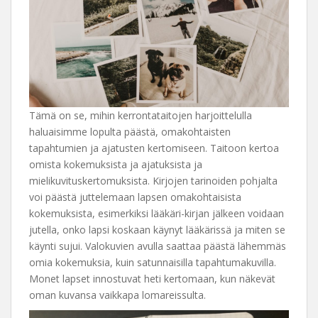
Tämä on se, mihin kerrontataitojen harjoittelulla
haluaisimme lopulta päästä, omakohtaisten
tapahtumien ja ajatusten kertomiseen. Taitoon kertoa
omista kokemuksista ja ajatuksista ja
mielikuvituskertomuksista. Kirjojen tarinoiden pohjalta
voi päästä juttelemaan lapsen omakohtaisista
kokemuksista, esimerkiksi lääkäri-kirjan jälkeen voidaan
jutella, onko lapsi koskaan käynyt lääkärissä ja miten se
käynti sujui. Valokuvien avulla saattaa päästä lähemmäs
omia kokemuksia, kuin satunnaisilla tapahtumakuvilla.
Monet lapset innostuvat heti kertomaan, kun näkevät
oman kuvansa vaikkapa lomareissulta.