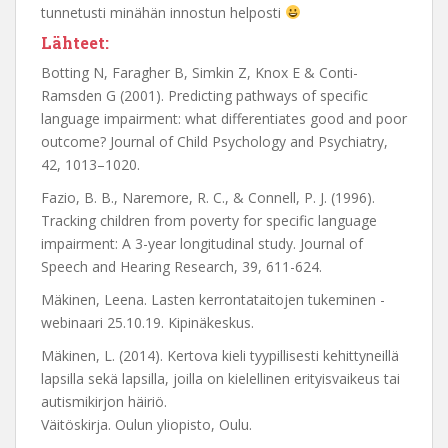
tunnetusti minähän innostun helposti
Lähteet:
Botting N, Faragher B, Simkin Z, Knox E & Conti-
Ramsden G (2001). Predicting pathways of specific
language impairment: what differentiates good and poor
outcome? Journal of Child Psychology and Psychiatry,
42, 1013–1020.
Fazio, B. B., Naremore, R. C., & Connell, P. J. (1996).
Tracking children from poverty for specific language
impairment: A 3-year longitudinal study. Journal of
Speech and Hearing Research, 39, 611-624.
Mäkinen, Leena. Lasten kerrontataitojen tukeminen -
webinaari 25.10.19. Kipinäkeskus.
Mäkinen, L. (2014). Kertova kieli tyypillisesti kehittyneillä
lapsilla sekä lapsilla, joilla on kielellinen erityisvaikeus tai
autismikirjon häiriö.
Väitöskirja. Oulun yliopisto, Oulu.