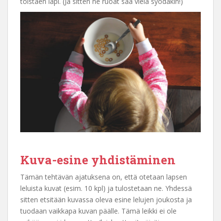
toistaen läpi. (Ja sitten ne ruoat saa vielä syödäkin!)
Kuva-esine yhdistäminen
Tämän tehtävän ajatuksena on, että otetaan lapsen
leluista kuvat (esim. 10 kpl) ja tulostetaan ne. Yhdessä
sitten etsitään kuvassa oleva esine lelujen joukosta ja
tuodaan vaikkapa kuvan päälle. Tämä leikki ei ole