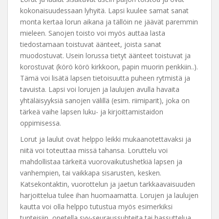
kokonaisuudessaan lyhyitä. Lapsi kuulee samat sanat
monta kertaa lorun aikana ja tällöin ne jäävät paremmin
mieleen. Sanojen toisto voi myös auttaa lasta
tiedostamaan toistuvat äänteet, joista sanat
muodostuvat. Usein lorussa tietyt äänteet toistuvat ja
korostuvat (körö körö kirkkoon, papin muorin penkkiin..).
Tämä voi lisätä lapsen tietoisuutta puheen rytmistä ja
tavuista. Lapsi voi lorujen ja laulujen avulla havaita
yhtäläisyyksiä sanojen välillä (esim. riimiparit), joka on
tärkeä vaihe lapsen luku- ja kirjoittamistaidon
oppimisessa.
Lorut ja laulut ovat helppo leikki mukaanotettavaksi ja
niitä voi toteuttaa missä tahansa. Loruttelu voi
mahdollistaa tärkeitä vuorovaikutushetkiä lapsen ja
vanhempien, tai vaikkapa sisarusten, kesken.
Katsekontaktin, vuorottelun ja jaetun tarkkaavaisuuden
harjoittelua tulee ihan huomaamatta. Lorujen ja laulujen
kautta voi olla helppo tutustua myös esimerkiksi
tunteisiin, opetella syy-seuraussuhteita tai hassuttelua