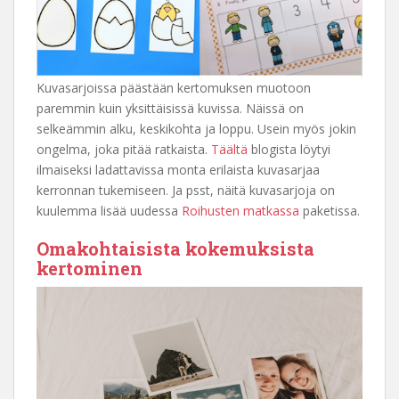
Kuvasarjoissa päästään kertomuksen muotoon
paremmin kuin yksittäisissä kuvissa. Näissä on
selkeämmin alku, keskikohta ja loppu. Usein myös jokin
ongelma, joka pitää ratkaista.
Täältä
blogista löytyi
ilmaiseksi ladattavissa monta erilaista kuvasarjaa
kerronnan tukemiseen. Ja psst, näitä kuvasarjoja on
kuulemma lisää uudessa
Roihusten matkassa
paketissa.
Omakohtaisista kokemuksista
kertominen