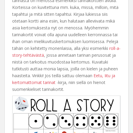
tarinasta on menossa esimerkiksi tarinakorttien avulla.
Korteissa on kuvitettuna mm. kuka, missä, milloin, mitä
tapahtui ja mitä sitten tapahtui. Kirjaa lukiessa siis
otetaan kortti aina esiin, kun halutaan alleviivata mikä
asia kertomuksesta nyt on menossa. Myöhemmin
tarinakortit voivat olla apuna uudelleen kerronnassa tai
ihan oman mielikuvituskertomuksen luomisessa. Pelejä
tähän on kehitetty monenlaisia, alla yksi esimerkki
roll-a-
story-tehtävästä
, jossa annetaan tarinan perusosat ja
niistä on tarkoitus muodostaa kertomus. Kuvatuki
tutkitusti auttaa monia lapsia, joilla on kielen ja puheen
haasteita. Vinkki! Jos teillä sattuu olemaan
Eetu, Iitu ja
kertomattomat tarinat
-kirja, niin siellä on hienot
suomenkieliset tarinakortit.