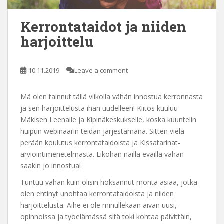
Kerrontataidot ja niiden
harjoittelu
10.11.2019
Leave a comment
Mä olen tainnut tällä viikolla vähän innostua kerronnasta
ja sen harjoittelusta ihan uudelleen! Kiitos kuuluu
Mäkisen Leenalle ja Kipinäkeskukselle, koska kuuntelin
huipun webinaarin teidän järjestämänä. Sitten vielä
perään koulutus kerrontataidoista ja Kissatarinat-
arviointimenetelmästä. Eiköhän näillä eväillä vähän
saakin jo innostua!
Tuntuu vähän kuin olisin hoksannut monta asiaa, jotka
olen ehtinyt unohtaa kerrontataidoista ja niiden
harjoittelusta. Aihe ei ole minullekaan aivan uusi,
opinnoissa ja työelämässä sitä toki kohtaa päivittäin,