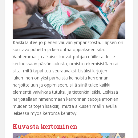
Kaikki lähtee jo pienen vauvan ympäristöstä. Lapsen on
kuultava puhetta ja kerrontaa oppiakseen sitä.
Vanhemmat ja aikuiset luovat pohjan näille taidoille
kertoessaan päivän kulusta, omista tekemisistään tai
siitä, mitä tapahtuu seuraavaksi. Lisäksi kirjojen
lukeminen on yksi parhaista keinoista kerronnan
harjoitteluun ja oppimiseen, sillä siinä tulee kaikki
elementit vaivihkaa tutuksi. Ja tietenkin leikki. Leikissä
harjoitellaan nimenomaan kerronnan taitoja (monien
muiden taitojen lisäksi!), mutta aikuisen mallin avulla
leikiessä myös kerronta kehittyy.
Kuvasta kertominen