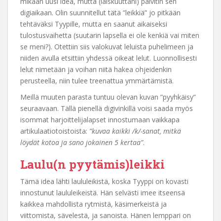
mikään uusi idea, mutta (laiskuuttani) päivitin sen
digiaikaan. Olin suunnitellut tätä ”leikkiä” jo pitkään
tehtäväksi Tyypille, mutta en saanut aikaiseksi
tulostusvaihetta (suutarin lapsella ei ole kenkiä vai miten
se meni?). Otettiin siis valokuvat leluista puhelimeen ja
niiden avulla etsittiin yhdessä oikeat lelut. Luonnollisesti
lelut nimetään ja voihan niitä hakea ohjeidenkin
perusteella, niin tulee treenattua ymmärtämistä.
Meillä muuten parasta tuntuu olevan kuvan ”pyyhkäisy”
seuraavaan. Tällä pienellä digivinkillä voisi saada myös
isommat harjoittelijalapset innostumaan vaikkapa
artikulaatiotoistoista:
”kuvaa kaikki /k/-sanat, mitkä
löydät kotoa ja sano jokainen 5 kertaa”
.
Laulu(n pyytämis)leikki
Tämä idea lähti laululeikistä, koska Tyyppi on kovasti
innostunut laululeikeistä. Hän selvästi imee itseensä
kaikkea mahdollista rytmistä, käsimerkeistä ja
viittomista, sävelestä, ja sanoista. Hänen lemppari on