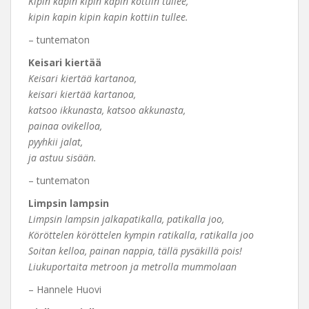
Kipin kapin kipin kapin kottiin tullee,
kipin kapin kipin kapin kottiin tullee.
– tuntematon
Keisari kiertää
Keisari kiertää kartanoa,
keisari kiertää kartanoa,
katsoo ikkunasta, katsoo akkunasta,
painaa ovikelloa,
pyyhkii jalat,
ja astuu sisään.
– tuntematon
Limpsin lampsin
Limpsin lampsin jalkapatikalla, patikalla joo,
Köröttelen köröttelen kympin ratikalla, ratikalla joo
Soitan kelloa, painan nappia, tällä pysäkillä pois!
Liukuportaita metroon ja metrolla mummolaan
– Hannele Huovi