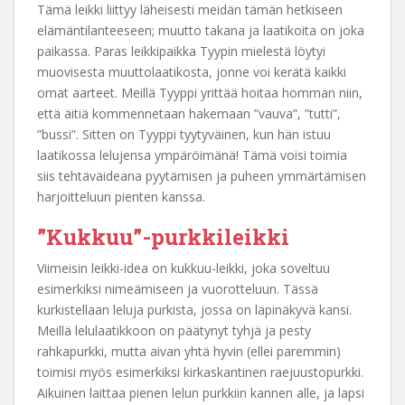
Tämä leikki liittyy läheisesti meidän tämän hetkiseen
elämäntilanteeseen; muutto takana ja laatikoita on joka
paikassa. Paras leikkipaikka Tyypin mielestä löytyi
muovisesta muuttolaatikosta, jonne voi kerätä kaikki
omat aarteet. Meillä Tyyppi yrittää hoitaa homman niin,
että äitiä kommennetaan hakemaan ”vauva”, ”tutti”,
”bussi”. Sitten on Tyyppi tyytyväinen, kun hän istuu
laatikossa lelujensa ympäröimänä! Tämä voisi toimia
siis tehtäväideana pyytämisen ja puheen ymmärtämisen
harjoitteluun pienten kanssa.
”Kukkuu”-purkkileikki
Viimeisin leikki-idea on kukkuu-leikki, joka soveltuu
esimerkiksi nimeämiseen ja vuorotteluun. Tässä
kurkistellaan leluja purkista, jossa on läpinäkyvä kansi.
Meillä lelulaatikkoon on päätynyt tyhjä ja pesty
rahkapurkki, mutta aivan yhtä hyvin (ellei paremmin)
toimisi myös esimerkiksi kirkaskantinen raejuustopurkki.
Aikuinen laittaa pienen lelun purkkiin kannen alle, ja lapsi