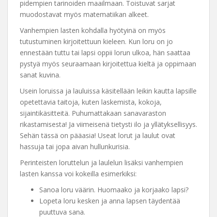
pidempien tarinoiden maailmaan. Toistuvat sarjat
muodostavat myös matematiikan alkeet.
Vanhempien lasten kohdalla hyötyinä on myös
tutustuminen kirjoitettuun kieleen. Kun loru on jo
ennestään tuttu tai lapsi oppii lorun ulkoa, hän saattaa
pystyä myös seuraamaan kirjoitettua kieltä ja oppimaan
sanat kuvina.
Usein loruissa ja lauluissa käsitellään leikin kautta lapsille
opetettavia taitoja, kuten laskemista, kokoja,
sijaintikäsitteitä. Puhumattakaan sanavaraston
rikastamisesta! Ja viimeisenä tietysti ilo ja yllätyksellisyys.
Sehän tässä on pääasia! Useat lorut ja laulut ovat
hassuja tai jopa aivan hullunkurisia.
Perinteisten loruttelun ja laulelun lisäksi vanhempien
lasten kanssa voi kokeilla esimerkiksi:
Sanoa loru väärin. Huomaako ja korjaako lapsi?
Lopeta loru kesken ja anna lapsen täydentää
puuttuva sana.