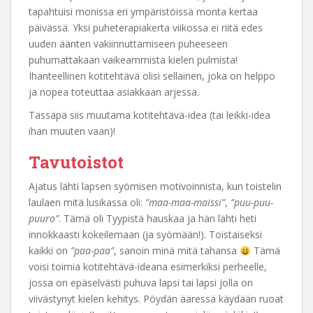
tapahtuisi monissa eri ympäristöissä monta kertaa
päivässä. Yksi puheterapiakerta viikossa ei riitä edes
uuden äänten vakiinnuttamiseen puheeseen
puhumattakaan vaikeammista kielen pulmista!
Ihanteellinen kotitehtävä olisi sellainen, joka on helppo
ja nopea toteuttaa asiakkaan arjessa.
Tässäpä siis muutama kotitehtävä-idea (tai leikki-idea
ihan muuten vaan)!
Tavutoistot
Ajatus lähti lapsen syömisen motivoinnista, kun toistelin
laulaen mitä lusikassa oli:
”maa-maa-maissi”
,
”puu-puu-
puuro”
. Tämä oli Tyypistä hauskaa ja hän lähti heti
innokkaasti kokeilemaan (ja syömään!). Toistaiseksi
kaikki on
”paa-paa”
, sanoin minä mitä tahansa
Tämä
voisi toimia kotitehtävä-ideana esimerkiksi perheelle,
jossa on epäselvästi puhuva lapsi tai lapsi jolla on
viivästynyt kielen kehitys. Pöydän ääressä käydään ruoat