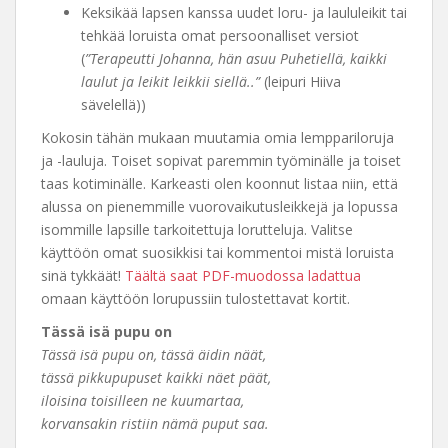
Keksikää lapsen kanssa uudet loru- ja laululeikit tai
tehkää loruista omat persoonalliset versiot
(
”Terapeutti Johanna, hän asuu Puhetiellä, kaikki
laulut ja leikit leikkii siellä..”
(leipuri Hiiva
sävelellä))
Kokosin tähän mukaan muutamia omia lemppariloruja
ja -lauluja. Toiset sopivat paremmin työminälle ja toiset
taas kotiminälle. Karkeasti olen koonnut listaa niin, että
alussa on pienemmille vuorovaikutusleikkejä ja lopussa
isommille lapsille tarkoitettuja lorutteluja. Valitse
käyttöön omat suosikkisi tai kommentoi mistä loruista
sinä tykkäät!
Täältä saat PDF-muodossa ladattua
omaan käyttöön lorupussiin tulostettavat kortit.
Tässä isä pupu on
Tässä isä pupu on, tässä äidin näät,
tässä pikkupupuset kaikki näet päät,
iloisina toisilleen ne kuumartaa,
korvansakin ristiin nämä puput saa.