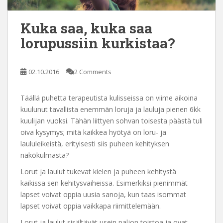
Kuka saa, kuka saa
lorupussiin kurkistaa?
02.10.2016
2 Comments
Täällä puhetta terapeutista kulisseissa on viime aikoina
kuulunut tavallista enemmän loruja ja lauluja pienen 6kk
kuulijan vuoksi. Tähän liittyen sohvan toisesta päästä tuli
oiva kysymys; mitä kaikkea hyötyä on loru- ja
laululeikeistä, erityisesti siis puheen kehityksen
näkökulmasta?
Lorut ja laulut tukevat kielen ja puheen kehitystä
kaikissa sen kehitysvaiheissa. Esimerkiksi pienimmät
lapset voivat oppia uusia sanoja, kun taas isommat
lapset voivat oppia vaikkapa riimittelemään.
Lorut ja laulut sisältävät usein paljon toistoa ja ovat