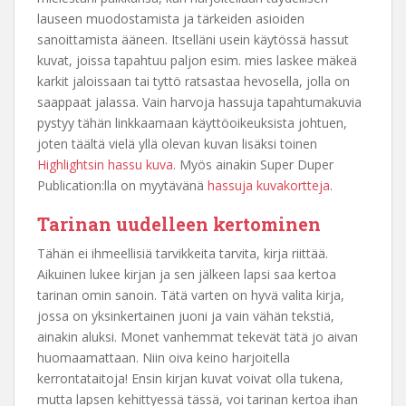
lauseen muodostamista ja tärkeiden asioiden
sanoittamista ääneen. Itselläni usein käytössä hassut
kuvat, joissa tapahtuu paljon esim. mies laskee mäkeä
karkit jaloissaan tai tyttö ratsastaa hevosella, jolla on
saappaat jalassa. Vain harvoja hassuja tapahtumakuvia
pystyy tähän linkkaamaan käyttöoikeuksista johtuen,
joten täältä vielä yllä olevan kuvan lisäksi toinen
Highlightsin hassu kuva
. Myös ainakin Super Duper
Publication:lla on myytävänä
hassuja kuvakortteja
.
Tarinan uudelleen kertominen
Tähän ei ihmeellisiä tarvikkeita tarvita, kirja riittää.
Aikuinen lukee kirjan ja sen jälkeen lapsi saa kertoa
tarinan omin sanoin. Tätä varten on hyvä valita kirja,
jossa on yksinkertainen juoni ja vain vähän tekstiä,
ainakin aluksi. Monet vanhemmat tekevät tätä jo aivan
huomaamattaan. Niin oiva keino harjoitella
kerrontataitoja! Ensin kirjan kuvat voivat olla tukena,
mutta lapsen kehittyessä tässä, voi tarinan kertoa ihan