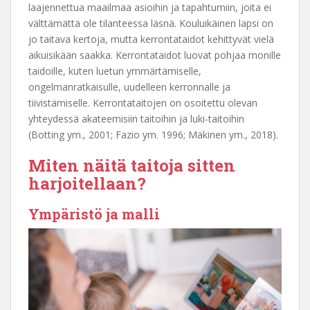
laajennettua maailmaa asioihin ja tapahtumiin, joita ei
välttämättä ole tilanteessa läsnä. Kouluikäinen lapsi on
jo taitava kertoja, mutta kerrontataidot kehittyvät vielä
aikuisikään saakka. Kerrontataidot luovat pohjaa monille
taidoille, kuten luetun ymmärtämiselle,
ongelmanratkaisulle, uudelleen kerronnalle ja
tiivistämiselle. Kerrontataitojen on osoitettu olevan
yhteydessä akateemisiin taitoihin ja luki-taitoihin
(Botting ym., 2001; Fazio ym. 1996; Mäkinen ym., 2018).
Miten näitä taitoja sitten
harjoitellaan?
Ympäristö ja malli