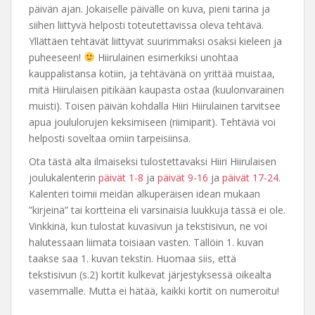
päivän ajan. Jokaiselle päivälle on kuva, pieni tarina ja
siihen liittyvä helposti toteutettavissa oleva tehtävä.
Yllättäen tehtävät liittyvät suurimmaksi osaksi kieleen ja
puheeseen!
Hiirulainen esimerkiksi unohtaa
kauppalistansa kotiin, ja tehtävänä on yrittää muistaa,
mitä Hiirulaisen pitikään kaupasta ostaa (kuulonvarainen
muisti). Toisen päivän kohdalla Hiiri Hiirulainen tarvitsee
apua joululorujen keksimiseen (riimiparit). Tehtäviä voi
helposti soveltaa omiin tarpeisiinsa.
Ota tästä alta ilmaiseksi tulostettavaksi Hiiri Hiirulaisen
joulukalenterin
päivät 1-8
ja
päivät 9-16
ja
päivät 17-24
.
Kalenteri toimii meidän alkuperäisen idean mukaan
”kirjeinä” tai kortteina eli varsinaisia luukkuja tässä ei ole.
Vinkkinä, kun tulostat kuvasivun ja tekstisivun, ne voi
halutessaan liimata toisiaan vasten. Tällöin 1. kuvan
taakse saa 1. kuvan tekstin. Huomaa siis, että
tekstisivun (s.2) kortit kulkevat järjestyksessä oikealta
vasemmalle. Mutta ei hätää, kaikki kortit on numeroitu!