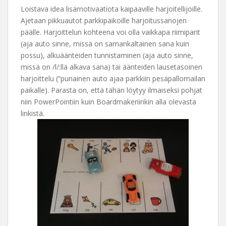
Loistava idea lisämotivaatiota kaipaaville harjoitellijoille.
Ajetaan pikkuautot parkkipaikoille harjoitussanojen
päälle. Harjoittelun kohteena voi olla vaikkapa riimiparit
(aja auto sinne, missä on samankaltainen sana kuin
possu), alkuäänteiden tunnistaminen (aja auto sinne,
missä on /l/:llä alkava sana) tai äänteiden lausetasoinen
harjoittelu (“punainen auto ajaa parkkiin pesäpallomailan
paikalle). Parasta on, että tähän löytyy ilmaiseksi pohjat
niin PowerPointiin kuin Boardmakeriinkin alla olevasta
linkistä.