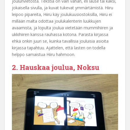
joulunvietosta. Tekstiä on vain vähän, eli lause tai kaksi,
jokaisella sivulla, ja kuvat tukevat ymmärtämistä. Hiiru
leipoo pipareita, Hiiru käy joulukuusiostoksilla, Hiiru ei
millään malta odottaa joulukalenterin luukkujen
avaamista, ja lopulta joulua vietetään mummihiiren ja
ukkihiiren kanssa rauhassa kotona. Parasta kirjassa
ehkä onkin juuri se, kuinka tavallisia jouluisia asioita
kirjassa tapahtuu. Ajattelen, että lasten on todella
helppo samaistua Hiiru hahmoon.
2. Hauskaa joulua, Noksu