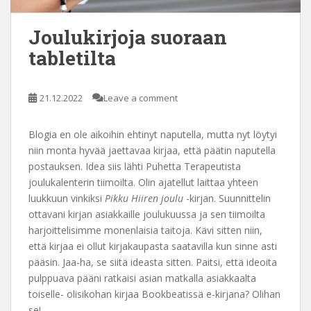
Joulukirjoja suoraan
tabletilta
21.12.2022
Leave a comment
Blogia en ole aikoihin ehtinyt naputella, mutta nyt löytyi
niin monta hyvää jaettavaa kirjaa, että päätin naputella
postauksen. Idea siis lähti Puhetta Terapeutista
joulukalenterin tiimoilta. Olin ajatellut laittaa yhteen
luukkuun vinkiksi
Pikku Hiiren joulu
-kirjan. Suunnittelin
ottavani kirjan asiakkaille joulukuussa ja sen tiimoilta
harjoittelisimme monenlaisia taitoja. Kävi sitten niin,
että kirjaa ei ollut kirjakaupasta saatavilla kun sinne asti
pääsin. Jaa-ha, se siitä ideasta sitten. Paitsi, että ideoita
pulppuava pääni ratkaisi asian matkalla asiakkaalta
toiselle- olisikohan kirjaa Bookbeatissä e-kirjana? Olihan
se!