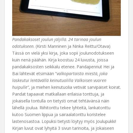
Pandakaksoset joulun jäljillä
.
24 tarinaa joulun
odotukseen
. (Kirsti Manninen ja Ninka Reittu/Otava)
Tässä on vielä yksi kirja, joka sopii joulunodotukseen
kuin nenä päähän. Kirja koostuu 24 luvusta, joissa
pandakaksosten seikkalu etenee. Pandapennut Hei ja
Bai lähtevät etsimään ”
valkopartaista miestä, joka
laskeutui lentävällä keinutuolilla Valkoisen vuoren
huipulle”
, ja miehen keinutuolia vetivät sarvipäiset koirat.
Pandat tapaavat matkallaan erilaisia tonttuja, ja
jokaisella tontulla on tietysti omat tehtävänsä näin
lähellä joulua. Riihitonttu tekee lyhteitä, lankatonttu
kutoo Suomen lippua ja sairaalatonttu koristelee
lastenosastoa. Lopuksi tietysti löytyy myös Joulupukki!
Kirjan luvut ovat lyhyitä 3 sivun tarinoita, ja jokaiseen