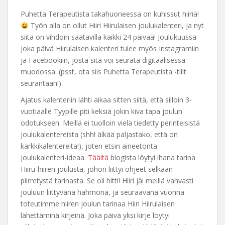
Puhetta Terapeutista takahuoneessa on kuhissut hiiriä!
Työn alla on ollut Hiiri Hiirulaisen joulukalenteri, ja nyt
siitä on vihdoin saatavilla kaikki 24 päivää! Joulukuussa
joka päivä Hiirulaisen kalenteri tulee myös Instagramiin
ja Facebookiin, josta sitä voi seurata digitaalisessa
muodossa. (psst, ota siis Puhetta Terapeutista -tilit
seurantaan!)
Ajatus kalenteriin lähti aikaa sitten siitä, että silloin 3-
vuotiaalle Tyypille piti keksiä jokin kiva tapa joulun
odotukseen. Meillä ei tuolloin vielä tiedetty perinteisistä
joulukalentereista (shh! älkää paljastako, että on
karkkikalentereita!), joten etsin aineetonta
joulukalenteri-ideaa.
Täältä
blogista löytyi ihana tarina
Hiiru-hiiren joulusta, johon liittyi ohjeet selkään
piirretystä tarinasta. Se oli hitti! Hiiri jäi meillä vahvasti
jouluun liittyvänä hahmona, ja seuraavana vuonna
toteutimme hiiren joulun tarinaa Hiiri Hiirulaisen
lähettäminä kirjeinä. Joka päivä yksi kirje löytyi