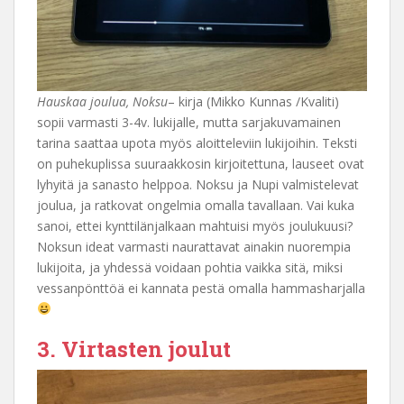
Hauskaa joulua, Noksu
– kirja (Mikko Kunnas /Kvaliti)
sopii varmasti 3-4v. lukijalle, mutta sarjakuvamainen
tarina saattaa upota myös aloitteleviin lukijoihin. Teksti
on puhekuplissa suuraakkosin kirjoitettuna, lauseet ovat
lyhyitä ja sanasto helppoa. Noksu ja Nupi valmistelevat
joulua, ja ratkovat ongelmia omalla tavallaan. Vai kuka
sanoi, ettei kynttilänjalkaan mahtuisi myös joulukuusi?
Noksun ideat varmasti naurattavat ainakin nuorempia
lukijoita, ja yhdessä voidaan pohtia vaikka sitä, miksi
vessanpönttöä ei kannata pestä omalla hammasharjalla
3. Virtasten joulut