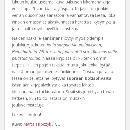
lukuun kuuluu useampi kuva. Aikuisen lukemana kirja
voisi sopia 5-vuotiaasta ylöspäin. Kirjassa on jonkin
verran oudompaa sanastoa ja vanhahtavaa kieltä, joka
ainakin omassa asiakaskunnassa herättäisi kysymyksiä
ja toisaalta myös hyviä keskusteluja.
Näiden lisäksi e-äänikirjana löytyi myös pidempiä
joulukirjoja, kuten
Joulu saapuu Muumilaaksoon
,
Heinähattu ja Vilttitossu ja jouluvintiö
sekä
Rasmus-nalle
pelastaa joulun
. Näissä kirjoissa oli kuitenkin omiin
tarpeisiini liian paljon tekstiä, mutta joku ehkä löytää
näistä oman jouluisen e-äänikirjansa. Tosiaan parasta
tässä on se, että ne löytyvät
suoraan kotisohvalta
käsin äänikirjapalvelusta eikä tarvitse lähteä
kirjakauppaan tai kirjastoon. Sopii siis juuri hyvin tähän
hetkeen, kun to do -listalla on muitakin
jouluvalmisteluja.
Lukemisen iloa!
Kuva:
Marta Filipczyk
/ CC