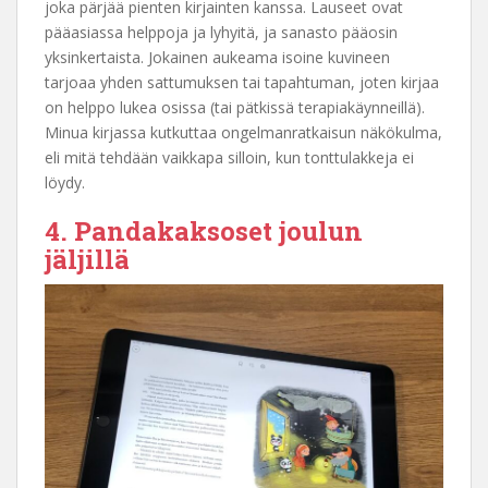
joka pärjää pienten kirjainten kanssa. Lauseet ovat
pääasiassa helppoja ja lyhyitä, ja sanasto pääosin
yksinkertaista. Jokainen aukeama isoine kuvineen
tarjoaa yhden sattumuksen tai tapahtuman, joten kirjaa
on helppo lukea osissa (tai pätkissä terapiakäynneillä).
Minua kirjassa kutkuttaa ongelmanratkaisun näkökulma,
eli mitä tehdään vaikkapa silloin, kun tonttulakkeja ei
löydy.
4. Pandakaksoset joulun
jäljillä