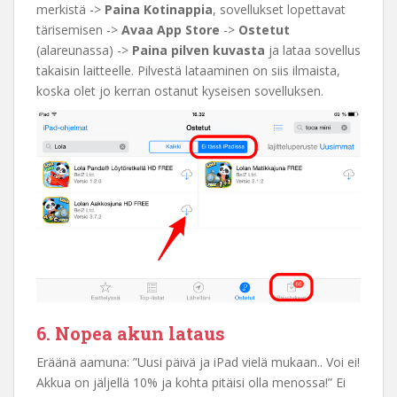
merkistä ->
Paina Kotinappia
, sovellukset lopettavat
tärisemisen ->
Avaa App Store
->
Ostetut
(alareunassa) ->
Paina pilven kuvasta
ja lataa sovellus
takaisin laitteelle. Pilvestä lataaminen on siis ilmaista,
koska olet jo kerran ostanut kyseisen sovelluksen.
6. Nopea akun lataus
Eräänä aamuna: ”Uusi päivä ja iPad vielä mukaan.. Voi ei!
Akkua on jäljellä 10% ja kohta pitäisi olla menossa!” Ei