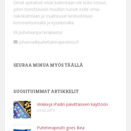
Omat ajatukset eivät kuitenkaan ole koko totuus,
joten toivottavasti muutkin tuovat esille omia
näkökulmiaan ja osallistuvat keskusteluun
kommentoimalla ja kyselemällä.
Eli puhutaanpa terapiasta!
johanna@puhettaterapeutista.fi
SEURAA MINUA MYÖS TÄÄLLÄ
SUOSITUIMMAT ARTIKKELIT
Vinkkejä iPadin päivittäiseen käyttöön
24.02.2015
Puheterapeutti goes Ikea