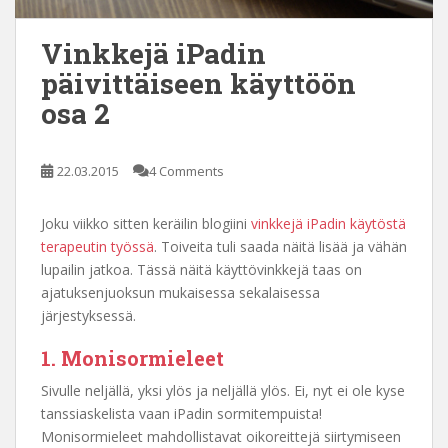
Vinkkejä iPadin
päivittäiseen käyttöön
osa 2
22.03.2015
4 Comments
Joku viikko sitten keräilin blogiini
vinkkejä iPadin käytöstä
terapeutin työssä
. Toiveita tuli saada näitä lisää ja vähän
lupailin jatkoa. Tässä näitä käyttövinkkejä taas on
ajatuksenjuoksun mukaisessa sekalaisessa
järjestyksessä.
1. Monisormieleet
Sivulle neljällä, yksi ylös ja neljällä ylös. Ei, nyt ei ole kyse
tanssiaskelista vaan iPadin sormitempuista!
Monisormieleet mahdollistavat oikoreittejä siirtymiseen