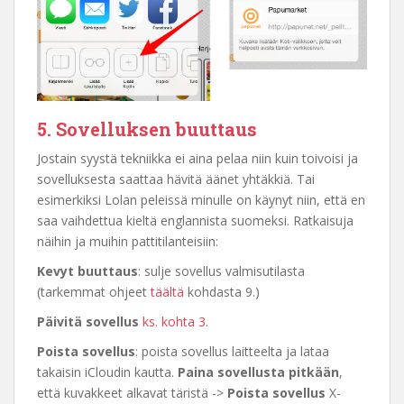
5. Sovelluksen buuttaus
Jostain syystä tekniikka ei aina pelaa niin kuin toivoisi ja
sovelluksesta saattaa hävitä äänet yhtäkkiä. Tai
esimerkiksi Lolan peleissä minulle on käynyt niin, että en
saa vaihdettua kieltä englannista suomeksi. Ratkaisuja
näihin ja muihin pattitilanteisiin:
Kevyt buuttaus
: sulje sovellus valmisutilasta
(tarkemmat ohjeet
täältä
kohdasta 9.)
Päivitä sovellus
ks. kohta 3
.
Poista sovellus
: poista sovellus laitteelta ja lataa
takaisin iCloudin kautta.
Paina sovellusta pitkään
,
että kuvakkeet alkavat täristä ->
Poista sovellus
X-