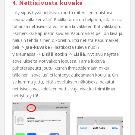
4. Nettisivusta kuvake
Löytyipäs hyvä nettisivu, mutta miten sen muistaisi
seuraavalla kerralla? iPadillä tämä on helppoa, sillä mistä
tahansa nettisivusta voi tehdä kuvakkeen Kotivalikkoon.
Esimerkiksi Papunetin sivujen Papumarket-peli on kiva ja
halusin tehdä siihen oikoreitin. Etsi netistä Papumarket-
peli ->
Jaa-kuvake
(=laatikosta tuleva nuoli)
yläreunassa ->
Lisää Kotiin
->
Lisää
. Nyt sivu näyttää
sovellukselta Kotivalikon lopussa. Tämä liikkuva
puheterapeutti joutui kerran ihmettelemään miksi
tällainen ”sovellus” ei lähtenyt aukeamaan koululla. On
se kumma juttu, että sovelluksen näköiseksi pakatut
nettisivut ovat edelleen nettisivuja eivätkä toimi ilman
nettiyhteyttä!