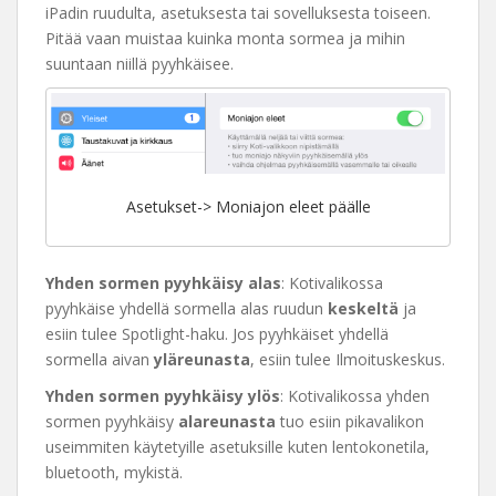
iPadin ruudulta, asetuksesta tai sovelluksesta toiseen.
Pitää vaan muistaa kuinka monta sormea ja mihin
suuntaan niillä pyyhkäisee.
Asetukset-> Moniajon eleet päälle
Yhden sormen pyyhkäisy alas
: Kotivalikossa
pyyhkäise yhdellä sormella alas ruudun
keskeltä
ja
esiin tulee Spotlight-haku. Jos pyyhkäiset yhdellä
sormella aivan
yläreunasta
, esiin tulee Ilmoituskeskus.
Yhden sormen pyyhkäisy ylös
: Kotivalikossa yhden
sormen pyyhkäisy
alareunasta
tuo esiin pikavalikon
useimmiten käytetyille asetuksille kuten lentokonetila,
bluetooth, mykistä.