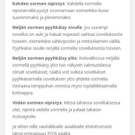
Kahden sormen nipistys
: Kahdella sormella
nipistämällä pystyt zoomamaan esimerkiksi kuvia
suuremmaksi ja pienemmäksi.
Neljän sormen pyyhkäisy sivulle
: Jos useampi
sovellus on auki ja haluat nopeasti vaihtaa sovelluksesta
toiseen, esimerkiksi sähköpostin ja nettiselaimen välillä.
Pyyhkäise sivulle neljällä sormella sovelluksesta toiseen.
Neljän sormen pyyhkäisy ylös
: Kotivalikossa neljällä
sormellä pyyhkäisy ylös tuo näkyviin valmiustilassa
olevat sovellukset, täältä voit sulkea sovellukset
pyyhkäisemällä sovelluksen ylös yhdellä sormella.
Vastaava temppuhan onnistui myös tuplaklikkaamalla
kotinappia.
Viiden sormen nipistys
: Missä tahansa sovelluksessa
olet, nipistä viidellä sormella ja palaat takaisin
Kotinäytölle.
Ja sitten niille vauhdikkaille asiakkaille ehdottomasti
tämä ominaisuus POIS päältä.