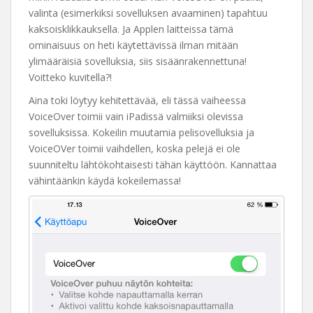
valinta (esimerkiksi sovelluksen avaaminen) tapahtuu
kaksoisklikkauksella. Ja Applen laitteissa tämä
ominaisuus on heti käytettävissä ilman mitään
ylimääräisiä sovelluksia, siis sisäänrakennettuna!
Voitteko kuvitella?!
Aina toki löytyy kehitettävää, eli tässä vaiheessa
VoiceOver toimii vain iPadissä valmiiksi olevissa
sovelluksissa. Kokeilin muutamia pelisovelluksia ja
VoiceOVer toimii vaihdellen, koska pelejä ei ole
suunniteltu lähtökohtaisesti tähän käyttöön. Kannattaa
vähintäänkin käydä kokeilemassa!