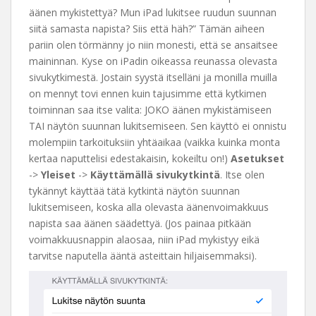
äänen mykistettyä? Mun iPad lukitsee ruudun suunnan
siitä samasta napista? Siis että häh?” Tämän aiheen
pariin olen törmänny jo niin monesti, että se ansaitsee
maininnan. Kyse on iPadin oikeassa reunassa olevasta
sivukytkimestä. Jostain syystä itselläni ja monilla muilla
on mennyt tovi ennen kuin tajusimme että kytkimen
toiminnan saa itse valita: JOKO äänen mykistämiseen
TAI näytön suunnan lukitsemiseen. Sen käyttö ei onnistu
molempiin tarkoituksiin yhtäaikaa (vaikka kuinka monta
kertaa naputtelisi edestakaisin, kokeiltu on!)
Asetukset
->
Yleiset
->
Käyttämällä sivukytkintä
. Itse olen
tykännyt käyttää tätä kytkintä näytön suunnan
lukitsemiseen, koska alla olevasta äänenvoimakkuus
napista saa äänen säädettyä. (Jos painaa pitkään
voimakkuusnappin alaosaa, niin iPad mykistyy eikä
tarvitse naputella ääntä asteittain hiljaisemmaksi).