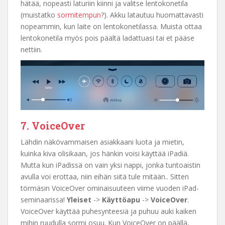
hätää, nopeasti laturiin kiinni ja valitse lentokonetila
(muistatko
sormitempun
?). Akku latautuu huomattavasti
nopeammin, kun laite on lentokonetilassa. Muista ottaa
lentokonetila myös pois päältä ladattuasi tai et pääse
nettiin.
7. VoiceOver
Lähdin näkövammaisen asiakkaani luota ja mietin,
kuinka kiva olisikaan, jos hänkin voisi käyttää iPadiä.
Mutta kun iPadissä on vain yksi nappi, jonka tuntoaistin
avulla voi erottaa, niin eihän siitä tule mitään.. Sitten
törmäsin VoiceOver ominaisuuteen viime vuoden iPad-
seminaarissa!
Yleiset
->
Käyttöapu
->
VoiceOver
.
VoiceOver käyttää puhesynteesiä ja puhuu auki kaiken
mihin ruudulla sormi osuu. Kun VoiceOver on päällä,