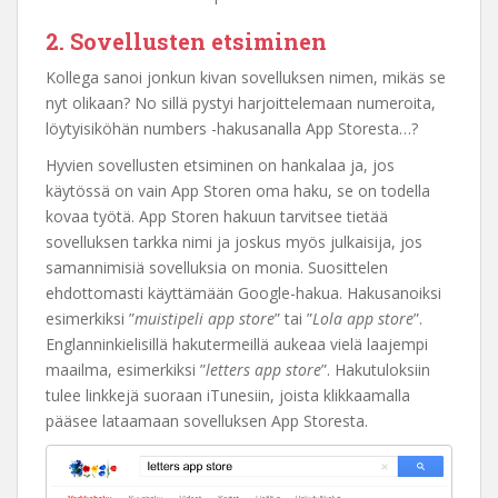
2. Sovellusten etsiminen
Kollega sanoi jonkun kivan sovelluksen nimen, mikäs se
nyt olikaan? No sillä pystyi harjoittelemaan numeroita,
löytyisiköhän numbers -hakusanalla App Storesta…?
Hyvien sovellusten etsiminen on hankalaa ja, jos
käytössä on vain App Storen oma haku, se on todella
kovaa työtä. App Storen hakuun tarvitsee tietää
sovelluksen tarkka nimi ja joskus myös julkaisija, jos
samannimisiä sovelluksia on monia. Suosittelen
ehdottomasti käyttämään Google-hakua. Hakusanoiksi
esimerkiksi ”
muistipeli app store
” tai ”
Lola app store
”.
Englanninkielisillä hakutermeillä aukeaa vielä laajempi
maailma, esimerkiksi ”
letters app store
”. Hakutuloksiin
tulee linkkejä suoraan iTunesiin, joista klikkaamalla
pääsee lataamaan sovelluksen App Storesta.