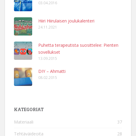
03.04.2016
Hiiri Hiirulaisen joulukalenteri
24.11.2021
Puhetta terapeutista suosittelee: Pienten
sovellukset
13.09.2015
DIY – Ahmatti
08.02.2015
KATEGORIAT
Materiaali
37
Tehtäväideoita
28