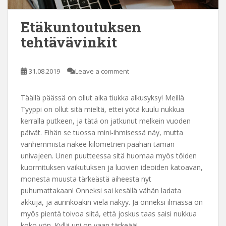
Etäkuntoutuksen
tehtävävinkit
31.08.2019
Leave a comment
Täällä päässä on ollut aika tiukka alkusyksy! Meillä
Tyyppi on ollut sitä mieltä, ettei yötä kuulu nukkua
kerralla putkeen, ja tätä on jatkunut melkein vuoden
päivät. Eihän se tuossa mini-ihmisessä näy, mutta
vanhemmista näkee kilometrien päähän tämän
univajeen. Unen puutteessa sitä huomaa myös töiden
kuormituksen vaikutuksen ja luovien ideoiden katoavan,
monesta muusta tärkeästä aiheesta nyt
puhumattakaan! Onneksi sai kesällä vähän ladata
akkuja, ja aurinkoakin vielä näkyy. Ja onneksi ilmassa on
myös pientä toivoa siitä, että joskus taas saisi nukkua
koko yön. Kyllä uni on vaan tärkeää!