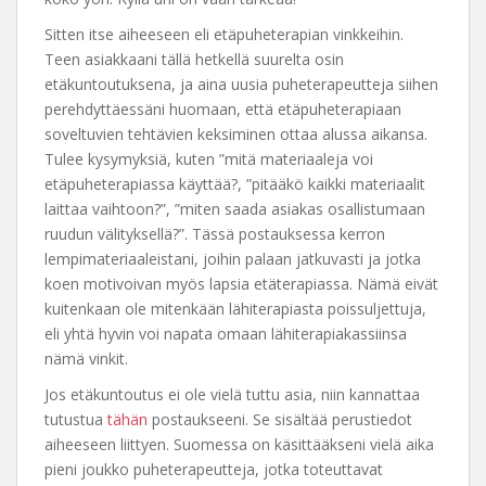
Sitten itse aiheeseen eli etäpuheterapian vinkkeihin.
Teen asiakkaani tällä hetkellä suurelta osin
etäkuntoutuksena, ja aina uusia puheterapeutteja siihen
perehdyttäessäni huomaan, että etäpuheterapiaan
soveltuvien tehtävien keksiminen ottaa alussa aikansa.
Tulee kysymyksiä, kuten ”mitä materiaaleja voi
etäpuheterapiassa käyttää?, ”pitääkö kaikki materiaalit
laittaa vaihtoon?”, ”miten saada asiakas osallistumaan
ruudun välityksellä?”. Tässä postauksessa kerron
lempimateriaaleistani, joihin palaan jatkuvasti ja jotka
koen motivoivan myös lapsia etäterapiassa. Nämä eivät
kuitenkaan ole mitenkään lähiterapiasta poissuljettuja,
eli yhtä hyvin voi napata omaan lähiterapiakassiinsa
nämä vinkit.
Jos etäkuntoutus ei ole vielä tuttu asia, niin kannattaa
tutustua
tähän
postaukseeni. Se sisältää perustiedot
aiheeseen liittyen. Suomessa on käsittääkseni vielä aika
pieni joukko puheterapeutteja, jotka toteuttavat