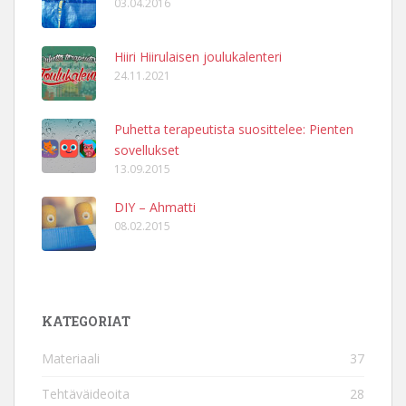
03.04.2016
Hiiri Hiirulaisen joulukalenteri
24.11.2021
Puhetta terapeutista suosittelee: Pienten
sovellukset
13.09.2015
DIY – Ahmatti
08.02.2015
KATEGORIAT
Materiaali
37
Tehtäväideoita
28