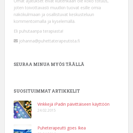
Omat ajatukset eivät kuitenkaan ole koko totuus,
joten toivottavasti muutkin tuovat esille omia
näkökulmiaan ja osallistuvat keskusteluun
kommentoimalla ja kyselemällä.
Eli puhutaanpa terapiasta!
johanna@puhettaterapeutista.fi
SEURAA MINUA MYÖS TÄÄLLÄ
SUOSITUIMMAT ARTIKKELIT
Vinkkejä iPadin päivittäiseen käyttöön
24.02.2015
Puheterapeutti goes Ikea