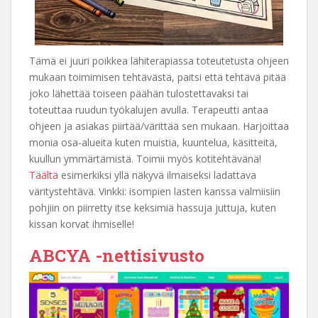
Tämä ei juuri poikkea lähiterapiassa toteutetusta ohjeen
mukaan toimimisen tehtävästä, paitsi että tehtävä pitää
joko lähettää toiseen päähän tulostettavaksi tai
toteuttaa ruudun työkalujen avulla. Terapeutti antaa
ohjeen ja asiakas piirtää/värittää sen mukaan. Harjoittaa
monia osa-alueita kuten muistia, kuuntelua, käsitteitä,
kuullun ymmärtämistä. Toimii myös kotitehtävänä!
Täältä
esimerkiksi yllä näkyvä ilmaiseksi ladattava
väritystehtävä. Vinkki: isompien lasten kanssa valmiisiin
pohjiin on piirretty itse keksimiä hassuja juttuja, kuten
kissan korvat ihmiselle!
ABCYA -nettisivusto