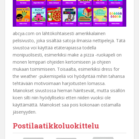
abcya.com on lähtökohtaisesti amerikkalainen
pelisivusto, joka sisältää satoja ilmaisia nettipelejä. Tätä
sivustoa voi käyttää etäterapiassa todella
monipuolisesti, esimerkiksi make a pizza -ruokapeli on
monen lemppari ohjeiden kertomiseen ja ohjeen
mukaan toimimiseen. Toisaalta, esimerkiksi dress for
the weather -pukemispeliä voi hyödyntää mihin tahansa
tehtävään motivoimaan harjoitusten lomassa.
Mainokset sivustossa hieman häiritsevät, mutta sisällön
koen silti niin hyödylliseksi etten niiden vuoksi ole
käyttämättä. Mainokset saa pois kokonaan ostamalla
jäsenyyden.
Postilaatikkoluokittelu