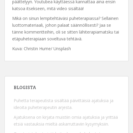
päättelyyn. Youtubea käyttäessä kannattaa aina ensin
katsoa itsekseen, mitä video sisältää!
Mikä on sinun lempitehtäväsi puheterapiassa? Sellainen
luottomateriaali, johon palaat säännöllisesti? Jaa se
tänne kommentteihin, oli se sitten lähiterapiamatsku tai
etäpuheterapiaan soveltuva tehtävä.
Kuva: Christin Hume/ Unsplash
BLOGISTA
Puhetta terapeutista sisältää päivittäisiä ajatuksia ja
ideoita puheterapeutin arjesta.
Ajatuksena on kirjata muistiin omia ajatuksia ja yrittää
etsiä vastauksia mieltä askarruttaviin kysymyksiin.