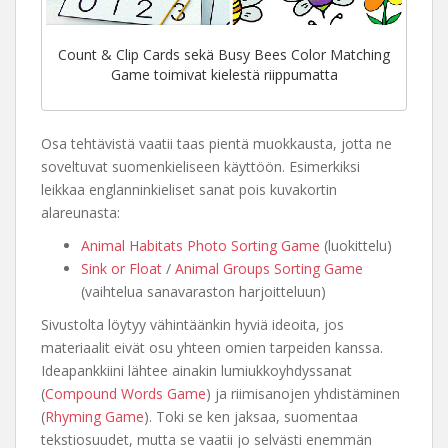
Count & Clip Cards sekä Busy Bees Color Matching
Game toimivat kielestä riippumatta
Osa tehtävistä vaatii taas pientä muokkausta, jotta ne
soveltuvat suomenkieliseen käyttöön. Esimerkiksi
leikkaa englanninkieliset sanat pois kuvakortin
alareunasta:
Animal Habitats Photo Sorting Game
(luokittelu)
Sink or Float
/
Animal Groups Sorting Game
(vaihtelua sanavaraston harjoitteluun)
Sivustolta löytyy vähintäänkin hyviä ideoita, jos
materiaalit eivät osu yhteen omien tarpeiden kanssa.
Ideapankkiini lähtee ainakin lumiukkoyhdyssanat
(
Compound Words Game
) ja riimisanojen yhdistäminen
(
Rhyming Game
). Toki se ken jaksaa, suomentaa
tekstiosuudet, mutta se vaatii jo selvästi enemmän