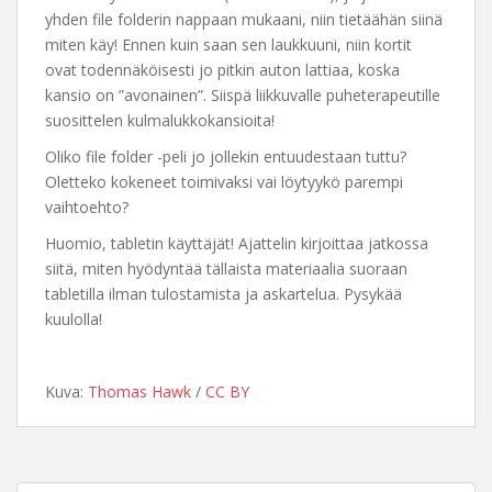
yhden file folderin nappaan mukaani, niin tietäähän siinä
miten käy! Ennen kuin saan sen laukkuuni, niin kortit
ovat todennäköisesti jo pitkin auton lattiaa, koska
kansio on ”avonainen”. Siispä liikkuvalle puheterapeutille
suosittelen kulmalukkokansioita!
Oliko file folder -peli jo jollekin entuudestaan tuttu?
Oletteko kokeneet toimivaksi vai löytyykö parempi
vaihtoehto?
Huomio, tabletin käyttäjät! Ajattelin kirjoittaa jatkossa
siitä, miten hyödyntää tällaista materiaalia suoraan
tabletilla ilman tulostamista ja askartelua. Pysykää
kuulolla!
Kuva:
Thomas Hawk
/
CC BY