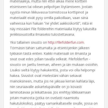
materiaaleja, mutta niin ettei aikaa mene korttien
etsimiseen tai oikean pelipohjan löytämiseen. Jostain
syystä minun liikkuvassa toimistossa korttipinot ja
materiaalit eivät pysy omilla paikoillaan, vaan siinä
vaiheessa kun haluan ”ne yhdet aakkoskortit”, niitä ei
näy missään! File foldereihin materiaalia löytyy lukuisilta
jenkkisivustoilta ilmaiseksi tulostettavana.
Yksi tällainen sivusto on
http://filefolderfun.com
.
Törmäsin tähän sattumalta ja etsintöjenkin jälkeen
tykkäsin tästä eniten. Kaikki materiaali on ilmaista ja
sivut ovat edes jollain tavalla selkeät. Filefolderfun -
sivusto on jaettu teeman, aiheen ja iän mukaan osioihin.
Lisäksi sieltä löytyy hakukenttä, josta voi olla helpompi
hakea. Sivustot ovat mielestäni vähän sekavat
mainoksineen, mutta jos ne jaksaa kerran kahlata läpi,
niin seuraavalle askartelupäivälle on jo kovasti
laminoitavaa ja leikattavaa. Jos erehtyy klikkaamaan
jotain mainosta (jotka on ovelasti naamioitu
hakutuloksiksi), päätyy samankaltaiselle sivulle, jossa on