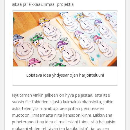
aikaa ja leikkaa&liimaa -projektia.
Loistava idea yhdyssanojen harjoitteluun!
Nyt tämän vinkin jälkeen on hyvä paljastaa, että itse
suosin file folderien sijasta kulmalukkokansioita, joihin
askartelen yllä mainittuja pelejä ihan perinteiseen
muotoon liimaamatta niitä kansioon kiinni. Liikkuvana
puheterapeuttina idea ei mielestäni toimi, sillä haluaisin
mukaani yhden tehtävän (en laatikollista), ja jos sen