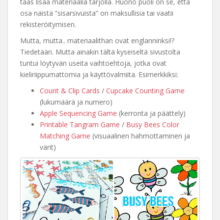
taas lisää materiaalia tarjolla. Huono puoli on se, että
osa näistä ”sisarsivuista” on maksullisia tai vaatii
rekisteröitymisen.
Mutta, mutta.. materiaalithan ovat englanninksi!?
Tiedetään. Mutta ainakin tältä kyseiseltä sivustolta
tuntui löytyvän useita vaihtoehtoja, jotka ovat
kieliriippumattomia ja käyttövalmiita. Esimerkkiksi:
Count & Clip Cards
/
Cupcake Counting Game
(lukumäärä ja numero)
Apple Sequencing Game
(kerronta ja päättely)
Printable Tangram Game
/
Busy Bees Color
Matching Game
(visuaalinen hahmottaminen ja
värit)