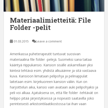
Materiaalimietteitä: File
Folder -pelit
01.03.2015
Leave a comment
Amerikassa puheterapeutit tuntuvat suosivan
materiaalina file folder -pelejä. Suomeksi sana taitaa
kääntyä riippukansio. Kansion sisälle askarrellaan yksi
kiinteä tehtävä esim. yhdistä alkuäänne ja sitä vastaava
kuva. Kansioon liimataan pelipohja ja pelinappulat
laitetaan esim. kirjekuoreen kansion väliin. Kun on
harjoittelun aika, kansio vain avataan auki pelipohjaksi ja
peli voi alkaa. Ajatuksena on, että file folder -tehtävät on
helppo pitää järjestyksessä ja nopeasti saatavilla joko
perinteisesti arkistointilaatikostossa tai ihan vaan