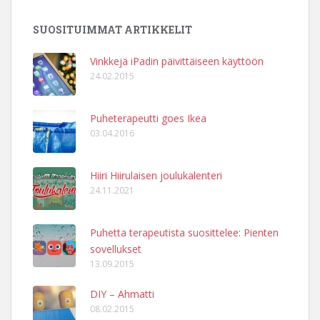
SUOSITUIMMAT ARTIKKELIT
Vinkkejä iPadin päivittäiseen käyttöön
24.02.2015
Puheterapeutti goes Ikea
03.04.2016
Hiiri Hiirulaisen joulukalenteri
24.11.2021
Puhetta terapeutista suosittelee: Pienten
sovellukset
13.09.2015
DIY – Ahmatti
08.02.2015