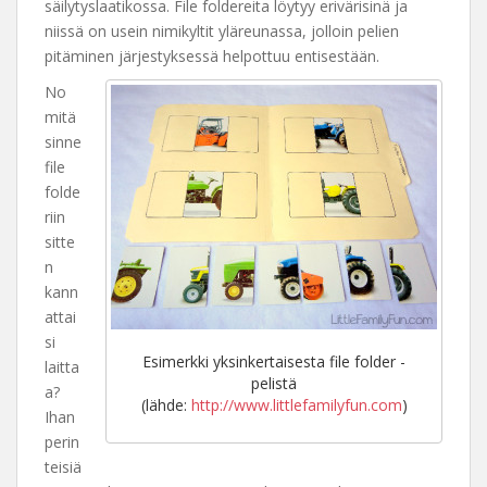
säilytyslaatikossa. File foldereita löytyy erivärisinä ja
niissä on usein nimikyltit yläreunassa, jolloin pelien
pitäminen järjestyksessä helpottuu entisestään.
No
mitä
sinne
file
folde
riin
sitte
n
kann
attai
si
Esimerkki yksinkertaisesta file folder -
laitta
pelistä
a?
(lähde:
http://www.littlefamilyfun.com
)
Ihan
perin
teisiä