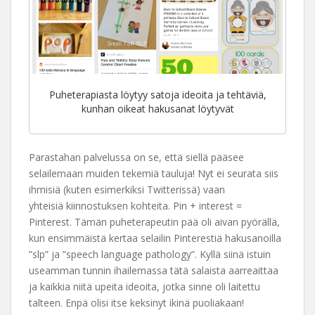
Puheterapiasta löytyy satoja ideoita ja tehtäviä,
kunhan oikeat hakusanat löytyvät
Parastahan palvelussa on se, että siellä pääsee
selailemaan muiden tekemiä tauluja! Nyt ei seurata siis
ihmisiä (kuten esimerkiksi Twitterissä) vaan
yhteisiä kiinnostuksen kohteita. Pin + interest =
Pinterest. Tämän puheterapeutin pää oli aivan pyörällä,
kun ensimmäistä kertaa selailin Pinterestiä hakusanoilla
”slp” ja ”speech language pathology”. Kyllä siinä istuin
useamman tunnin ihailemassa tätä salaista aarreaittaa
ja kaikkia niitä upeita ideoita, jotka sinne oli laitettu
talteen. Enpä olisi itse keksinyt ikinä puoliakaan!