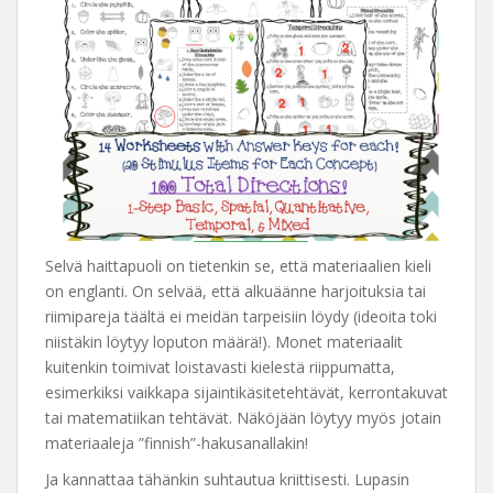
Selvä haittapuoli on tietenkin se, että materiaalien kieli
on englanti. On selvää, että alkuäänne harjoituksia tai
riimipareja täältä ei meidän tarpeisiin löydy (ideoita toki
niistäkin löytyy loputon määrä!). Monet materiaalit
kuitenkin toimivat loistavasti kielestä riippumatta,
esimerkiksi vaikkapa sijaintikäsitetehtävät, kerrontakuvat
tai matematiikan tehtävät. Näköjään löytyy myös jotain
materiaaleja ”finnish”-hakusanallakin!
Ja kannattaa tähänkin suhtautua kriittisesti. Lupasin