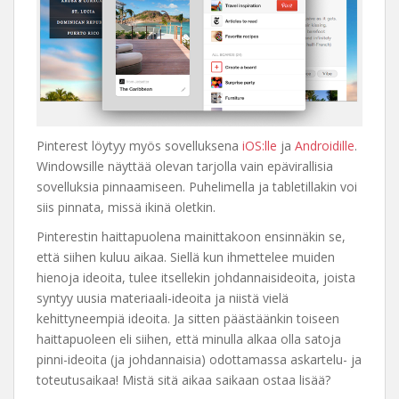
Pinterest löytyy myös sovelluksena
iOS:lle
ja
Androidille
.
Windowsille näyttää olevan tarjolla vain epävirallisia
sovelluksia pinnaamiseen. Puhelimella ja tabletillakin voi
siis pinnata, missä ikinä oletkin.
Pinterestin haittapuolena mainittakoon ensinnäkin se,
että siihen kuluu aikaa. Siellä kun ihmettelee muiden
hienoja ideoita, tulee itsellekin johdannaisideoita, joista
syntyy uusia materiaali-ideoita ja niistä vielä
kehittyneempiä ideoita. Ja sitten päästäänkin toiseen
haittapuoleen eli siihen, että minulla alkaa olla satoja
pinni-ideoita (ja johdannaisia) odottamassa askartelu- ja
toteutusaikaa! Mistä sitä aikaa saikaan ostaa lisää?