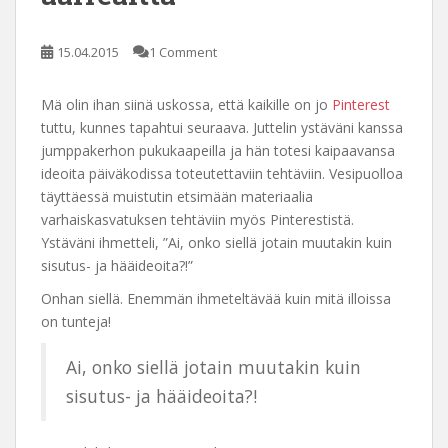
15.04.2015
1 Comment
Mä olin ihan siinä uskossa, että kaikille on jo
Pinterest
tuttu, kunnes tapahtui seuraava. Juttelin ystäväni kanssa
jumppakerhon pukukaapeilla ja hän totesi kaipaavansa
ideoita päiväkodissa toteutettaviin tehtäviin. Vesipuolloa
täyttäessä muistutin etsimään materiaalia
varhaiskasvatuksen tehtäviin myös Pinterestistä.
Ystäväni ihmetteli, ”Ai, onko siellä jotain muutakin kuin
sisutus- ja hääideoita?!”
Onhan siellä. Enemmän ihmeteltävää kuin mitä illoissa
on tunteja!
Ai, onko siellä jotain muutakin kuin
sisutus- ja hääideoita?!