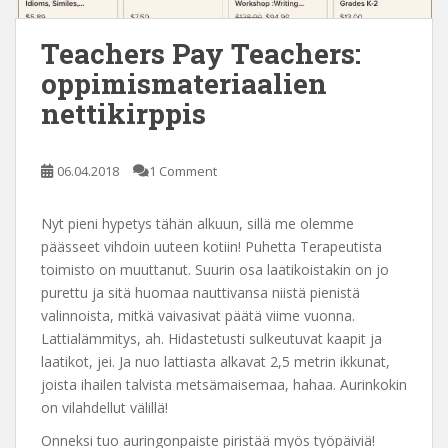
Teachers Pay Teachers:
oppimismateriaalien
nettikirppis
06.04.2018
1 Comment
Nyt pieni hypetys tähän alkuun, sillä me olemme
päässeet vihdoin uuteen kotiin! Puhetta Terapeutista
toimisto on muuttanut. Suurin osa laatikoistakin on jo
purettu ja sitä huomaa nauttivansa niistä pienistä
valinnoista, mitkä vaivasivat päätä viime vuonna.
Lattialämmitys, ah. Hidastetusti sulkeutuvat kaapit ja
laatikot, jei. Ja nuo lattiasta alkavat 2,5 metrin ikkunat,
joista ihailen talvista metsämaisemaa, hahaa. Aurinkokin
on vilahdellut välillä!
Onneksi tuo auringonpaiste piristää myös työpäiviä!