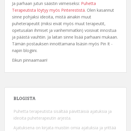
Ja parhaan jutun säästin viimeiseksi:
Puhetta
Terapeutista löytyy myös Pinterestistä
. Olen kasannut
sinne pohjaksi ideoita, mistä ainakin muut
puheterapeutit (miksi eivät myös muut terapeutit,
opetusalan ihmiset ja vanhemmatkin) voisivat innostua
ja päästä vauhtiin. Ja laitan sinne lisää parhaani mukaan.
Tämän postauksen innoittamana lisäsin myös Pin It -
napin blogiini.
Eikun pinnaamaan!
BLOGISTA
Puhetta terapeutista sisältää päivittäisiä ajatuksia ja
ideoita puheterapeutin arjesta.
Ajatuksena on kirjata muistiin omia ajatuksia ja yrittää