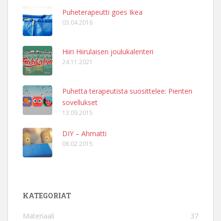
Puheterapeutti goes Ikea
03.04.2016
Hiiri Hiirulaisen joulukalenteri
24.11.2021
Puhetta terapeutista suosittelee: Pienten
sovellukset
13.09.2015
DIY – Ahmatti
08.02.2015
KATEGORIAT
Materiaali
37