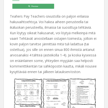
Teahers Pay Teachers-sivustolla on paljon erilaisia
hakuvaihtoehtoja. Voi hakea aiheen perusteella tai
ikäluokan perusteella, ilmaisia tai suosittuja tehtäviä.
Kun löytyy oikeat hakusanat, voi löytyä melkeinpä mitä
vaan! Tehtävät arvostellaan ostajien toimesta, jolloin ei
kovin paljon tarvitse jännittää mitä tuli ladattua (tai
ostettua), jos sille on ennen sinua 800 ihmistä antanut
arvosanaksi 4 tähteä (asteikolla 1-4). Ja koska kyseessä
on eräänlainen some, yhteyden myyjään saa helposti
kommenttikentän tai sähköpostin kautta, mikäli nousee
kysyttävää ennen tai jälkeen latauksen/oston.