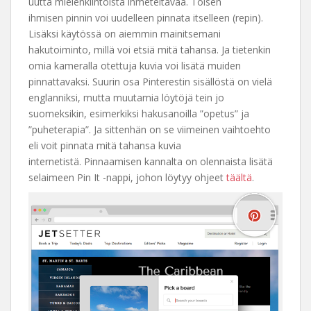
uutta mielenkiintoista ihmeteltävää. Toisen
ihmisen pinnin voi uudelleen pinnata itselleen (repin).
Lisäksi käytössä on aiemmin mainitsemani
hakutoiminto, millä voi etsiä mitä tahansa. Ja tietenkin
omia kameralla otettuja kuvia voi lisätä muiden
pinnattavaksi. Suurin osa Pinterestin sisällöstä on vielä
englanniksi, mutta muutamia löytöjä tein jo
suomeksikin, esimerkiksi hakusanoilla ”opetus” ja
”puheterapia”. Ja sittenhän on se viimeinen vaihtoehto
eli voit pinnata mitä tahansa kuvia
internetistä. Pinnaamisen kannalta on olennaista lisätä
selaimeen Pin It -nappi, johon löytyy ohjeet
täältä
.