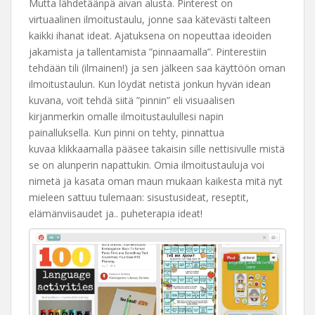
Mutta lähdetäänpä aivan alusta. Pinterest on
virtuaalinen ilmoitustaulu, jonne saa kätevästi talteen
kaikki ihanat ideat. Ajatuksena on nopeuttaa ideoiden
jakamista ja tallentamista ”pinnaamalla”. Pinterestiin
tehdään tili (ilmainen!) ja sen jälkeen saa käyttöön oman
ilmoitustaulun. Kun löydät netistä jonkun hyvän idean
kuvana, voit tehdä siitä ”pinnin” eli visuaalisen
kirjanmerkin omalle ilmoitustaulullesi napin
painalluksella. Kun pinni on tehty, pinnattua
kuvaa klikkaamalla pääsee takaisin sille nettisivulle mistä
se on alunperin napattukin. Omia ilmoitustauluja voi
nimetä ja kasata oman maun mukaan kaikesta mitä nyt
mieleen sattuu tulemaan: sisustusideat, reseptit,
elämänviisaudet ja.. puheterapia ideat!