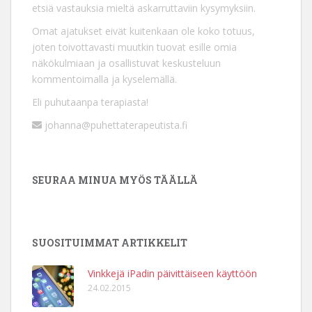
etsiä vastauksia mieltä askarruttaviin kysymyksiin.
Omat ajatukset eivät kuitenkaan ole koko totuus,
joten toivottavasti muutkin tuovat esille omia
näkökulmiaan ja osallistuvat keskusteluun
kommentoimalla ja kyselemällä.
Eli puhutaanpa terapiasta!
johanna@puhettaterapeutista.fi
SEURAA MINUA MYÖS TÄÄLLÄ
SUOSITUIMMAT ARTIKKELIT
Vinkkejä iPadin päivittäiseen käyttöön
24.02.2015