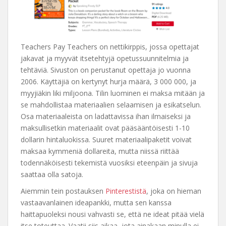
Teachers Pay Teachers on nettikirppis, jossa opettajat
jakavat ja myyvät itsetehtyjä opetussuunnitelmia ja
tehtäviä. Sivuston on perustanut opettaja jo vuonna
2006. Käyttäjiä on kertynyt hurja määrä, 3 000 000, ja
myyjiäkin liki miljoona. Tilin luominen ei maksa mitään ja
se mahdollistaa materiaalien selaamisen ja esikatselun.
Osa materiaaleista on ladattavissa ihan ilmaiseksi ja
maksullisetkin materiaalit ovat pääsääntöisesti 1-10
dollarin hintaluokissa. Suuret materiaalipaketit voivat
maksaa kymmeniä dollareita, mutta niissä riittää
todennäköisesti tekemistä vuosiksi eteenpäin ja sivuja
saattaa olla satoja.
Aiemmin tein postauksen
Pinterestistä
, joka on hieman
vastaavanlainen ideapankki, mutta sen kanssa
haittapuoleksi nousi vahvasti se, että ne ideat pitää vielä
itse toteuttaa. Vaatii siis aikaa, jota ainakaan minulla ei