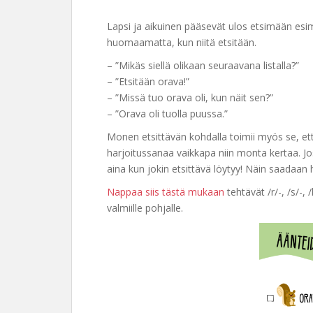
Lapsi ja aikuinen pääsevät ulos etsimään esime
huomaamatta, kun niitä etsitään.
– ”Mikäs siellä olikaan seuraavana listalla?”
– ”Etsitään orava!”
– ”Missä tuo orava oli, kun näit sen?”
– ”Orava oli tuolla puussa.”
Monen etsittävän kohdalla toimii myös se, et
harjoitussanaa vaikkapa niin monta kertaa. Jo
aina kun jokin etsittävä löytyy! Näin saadaan 
Nappaa siis tästä mukaan
tehtävät /r/-, /s/-,
valmiille pohjalle.