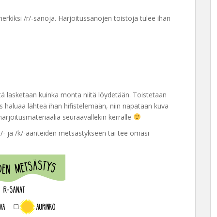
rkiksi /r/-sanoja. Harjoitussanojen toistoja tulee ihan
tä lasketaan kuinka monta niitä löydetään. Toistetaan
s haluaa lähteä ihan hifistelemään, niin napataan kuva
harjoitusmateriaalia seuraavallekin kerralle
 /l/- ja /k/-äänteiden metsästykseen tai tee omasi