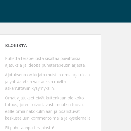
BLOGISTA
Puhetta terapeutista sisältää päivittäisiä
ajatuksia ja ideoita puheterapeutin arjesta.
Ajatuksena on kirjata muistiin omia ajatuksia
ja yrittää etsiä vastauksia mieltä
askarruttaviin kysymyksiin.
Omat ajatukset eivät kuitenkaan ole koko
totuus, joten toivottavasti muutkin tuovat
esille omia näkökulmiaan ja osallistuvat
keskusteluun kommentoimalla ja kyselemällä.
Eli puhutaanpa terapiasta!