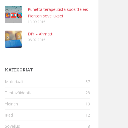
Puhetta terapeutista suosittelee:
Pienten sovellukset
13.09.2015
DIY – Ahmatti
08.02.2015
KATEGORIAT
Materiaali
37
Tehtäväideoita
28
Yleinen
13
iPad
12
Sovellus
8