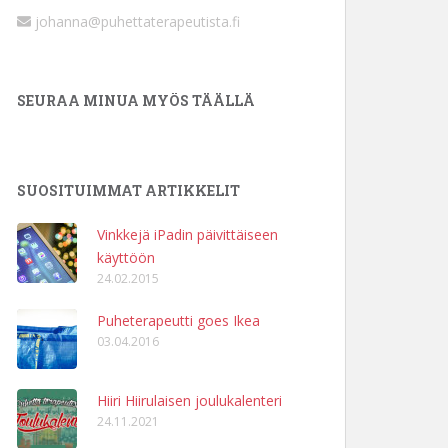
johanna@puhettaterapeutista.fi
SEURAA MINUA MYÖS TÄÄLLÄ
SUOSITUIMMAT ARTIKKELIT
Vinkkejä iPadin päivittäiseen
käyttöön
24.02.2015
Puheterapeutti goes Ikea
03.04.2016
Hiiri Hiirulaisen joulukalenteri
24.11.2021