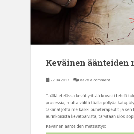
Keväinen äänteiden 
22.04.2017
Leave a comment
Täällä etelässä kevät yrittää kovasti tehdä t
prosessia, mutta välillä täällä pöllyää katupö
takana! Jotta me kaikki puheterapeutit ja sen 
aurinkoisista kevätpäivistä, tarvitaan ulos sop
Keväinen äänteiden metsästys: