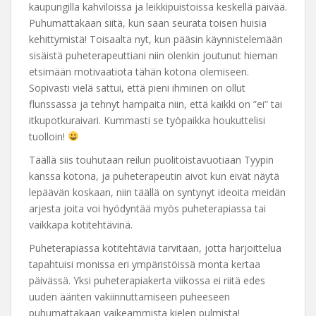
kaupungilla kahviloissa ja leikkipuistoissa keskellä päivää.
Puhumattakaan siitä, kun saan seurata toisen huisia
kehittymistä! Toisaalta nyt, kun pääsin käynnistelemään
sisäistä puheterapeuttiani niin olenkin joutunut hieman
etsimään motivaatiota tähän kotona olemiseen.
Sopivasti vielä sattui, että pieni ihminen on ollut
flunssassa ja tehnyt hampaita niin, että kaikki on ”ei” tai
itkupotkuraivari. Kummasti se työpaikka houkuttelisi
tuolloin!
Täällä siis touhutaan reilun puolitoistavuotiaan Tyypin
kanssa kotona, ja puheterapeutin aivot kun eivät näytä
lepäävän koskaan, niin täällä on syntynyt ideoita meidän
arjesta joita voi hyödyntää myös puheterapiassa tai
vaikkapa kotitehtävinä.
Puheterapiassa kotitehtäviä tarvitaan, jotta harjoittelua
tapahtuisi monissa eri ympäristöissä monta kertaa
päivässä. Yksi puheterapiakerta viikossa ei riitä edes
uuden äänten vakiinnuttamiseen puheeseen
puhumattakaan vaikeammista kielen pulmista!