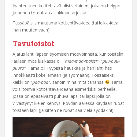
Ihanteellinen kotitehtävä olisi sellainen, joka on helppo
ja nopea toteuttaa asiakkaan arjessa.
Tässäpä siis muutama kotitehtävä-idea (tai leikki-idea
ihan muuten vaan)!
Tavutoistot
Ajatus lähti lapsen syömisen motivoinnista, kun toistelin
laulaen mitä lusikassa oli:
”maa-maa-maissi”
,
”puu-puu-
puuro”
. Tämä oli Tyypistä hauskaa ja hän lähti heti
innokkaasti kokeilemaan (ja syömään!). Toistaiseksi
kaikki on
”paa-paa”
, sanoin minä mitä tahansa
Tämä
voisi toimia kotitehtävä-ideana esimerkiksi perheelle,
jossa on epäselvästi puhuva lapsi tai lapsi jolla on
viivästynyt kielen kehitys. Pöydän ääressä käydään ruoat
toistaen läpi. (Ja sitten ne ruoat saa vielä syödäkin!)