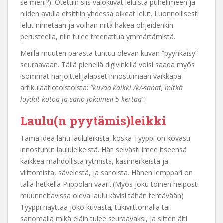
se meni?). Otettiin siis valokuvat leluista puhelimeen ja
niiden avulla etsittiin yhdessä oikeat lelut. Luonnollisesti
lelut nimetään ja voihan niitä hakea ohjeidenkin
perusteella, niin tulee treenattua ymmärtämistä.
Meillä muuten parasta tuntuu olevan kuvan ”pyyhkäisy”
seuraavaan. Tällä pienellä digivinkillä voisi saada myös
isommat harjoittelijalapset innostumaan vaikkapa
artikulaatiotoistoista:
”kuvaa kaikki /k/-sanat, mitkä
löydät kotoa ja sano jokainen 5 kertaa”
.
Laulu(n pyytämis)leikki
Tämä idea lähti laululeikistä, koska Tyyppi on kovasti
innostunut laululeikeistä. Hän selvästi imee itseensä
kaikkea mahdollista rytmistä, käsimerkeistä ja
viittomista, sävelestä, ja sanoista. Hänen lemppari on
tällä hetkellä Piippolan vaari. (Myös joku toinen helposti
muunneltavissa oleva laulu kävisi tähän tehtävään)
Tyyppi näyttää joko kuvasta, tukiviittomalla tai
sanomalla mikä eläin tulee seuraavaksi, ja sitten äiti