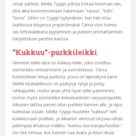
omat aarteet. Meillä Tyyppi yrittää hoitaa homman niin,
että äitiä kommennetaan hakemaan ”vauva”, ”tutti”,
”bussi”. Sitten on Tyyppi tyytyväinen, kun hän istuu
laatikossa lelujensa ympäröimänä! Tämä voisi toimia
siis tehtäväideana pyytämisen ja puheen ymmärtämisen
harjoitteluun pienten kanssa.
”Kukkuu”-purkkileikki
Viimeisin leikki-idea on kukkuu-leikki, joka soveltuu
esimerkiksi nimeämiseen ja vuorotteluun. Tässä
kurkistellaan leluja purkista, jossa on läpinäkyvä kansi.
Meillä lelulaatikkoon on päätynyt tyhjä ja pesty
rahkapurkki, mutta aivan yhtä hyvin (ellei paremmin)
toimisi myös esimerkiksi kirkaskantinen raejuustopurkki.
Aikuinen laittaa pienen lelun purkkiin kannen alle, ja lapsi
kurkistaa sisään. Meillä Tyyppi huutelee ”kukkuu!” heti
kurkkiessaan purkkiin, ja aikuinen vieressä tarjoaa vähän
pidempää ilmaisua malliksi:
”kukkuu koira/pupu/lusikka”
.
Voi sitä riemua, kun kannen saa avata ja lelun ottaa