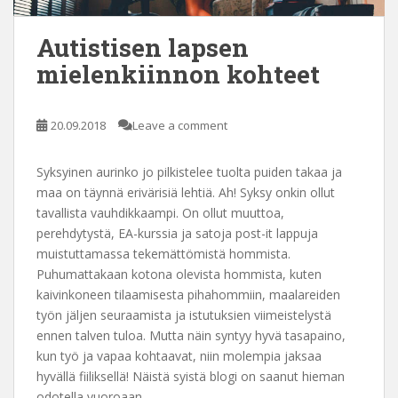
Autistisen lapsen
mielenkiinnon kohteet
20.09.2018
Leave a comment
Syksyinen aurinko jo pilkistelee tuolta puiden takaa ja
maa on täynnä erivärisiä lehtiä. Ah! Syksy onkin ollut
tavallista vauhdikkaampi. On ollut muuttoa,
perehdytystä, EA-kurssia ja satoja post-it lappuja
muistuttamassa tekemättömistä hommista.
Puhumattakaan kotona olevista hommista, kuten
kaivinkoneen tilaamisesta pihahommiin, maalareiden
työn jäljen seuraamista ja istutuksien viimeistelystä
ennen talven tuloa. Mutta näin syntyy hyvä tasapaino,
kun työ ja vapaa kohtaavat, niin molempia jaksaa
hyvällä fiiliksellä! Näistä syistä blogi on saanut hieman
odotella vuoroaan.