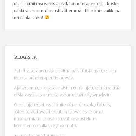
pois! Toimii myös reissaavilla puheterapeuteilla, koska
purkki vie huomattavasti vähemmän tilaa kuin vaikkapa
muuttolaatikko!
BLOGISTA
Puhetta terapeutista sisältää päivittäisiä ajatuksia ja
ideoita puheterapeutin arjesta.
Ajatuksena on kirjata muistiin omia ajatuksia ja yrittää
etsiä vastauksia mieltä askarruttaviin kysymyksiin.
Omat ajatukset eivät kuitenkaan ole koko totuus,
joten toivottavasti muutkin tuovat esille omia
näkökulmiaan ja osallistuvat keskusteluun
kommentoimalla ja kyselemällä.
Eli puhutaanpa terapiasta!