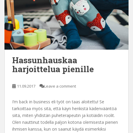
Hassunhauskaa
harjoittelua pienille
11.09.2017
Leave a comment
I’m back in business eli työt on taas aloitettu! Se
tarkoittaa myös sitä, että käyn henkistä kädenvääntöä
siitä, miten yhdistän puheterapeutin ja kotiäidin roolit.
Olen nauttinut todella paljon kotona olemisesta pienen
ihmisen kanssa, kun on saanut käydä esimerkiksi