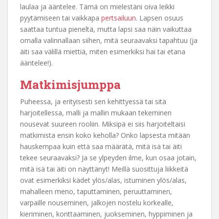
laulaa ja ääntelee. Tämä on mielestäni oiva leikki
pyytämiseen tai vaikkapa
pertsailuun
. Lapsen osuus
saattaa tuntua pieneltä, mutta lapsi saa näin vaikuttaa
omalla valinnallaan siihen, mitä seuraavaksi tapahtuu (ja
äiti saa välillä miettiä, miten esimerkiksi hai tai etana
ääntelee!).
Matkimisjumppa
Puheessa, ja erityisesti sen kehittyessä tai sitä
harjoitellessa, malli ja mallin mukaan tekeminen
nousevat suureen rooliin. Miksipä ei siis harjoiteltaisi
matkimista ensin koko keholla? Onko lapsesta mitään
hauskempaa kuin että saa määrätä, mitä isä tai äiti
tekee seuraavaksi? Ja se ylpeyden ilme, kun osaa jotain,
mitä isä tai äiti on näyttänyt! Meillä suosittuja liikkeitä
ovat esimerkiksi kädet ylös/alas, istuminen ylös/alas,
mahalleen meno, taputtaminen, peruuttaminen,
varpaille nouseminen, jalkojen nostelu korkealle,
kieriminen, konttaaminen, juokseminen, hyppiminen ja