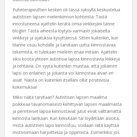
Puheterapeuttien kesken oli tässä syksyllä keskustelua
autistisen lapsen mielenkiinnon kohteista. Tästä
innostuneena ajattelin kerätä omia vinkkejäni tänne
blogiin! Tästä aiheesta löytyisi varmasti jokaiselta
vinkkejä ja ajatuksia kysyttäessä. Sitten kuitenkin, kun
tilanne osuu kohdalle ja tarvitaan uutta kiinnostavaa
tekemistä, ei tulekaan mieleen enää mitään. Ajattelin
siksi koota yhteen autistisia lapsia kiinnostavia leikkejä
ja tehtäviä. On syytä kuitenkin muistaa, että jokainen
lapsi on erilainen ja jokaista voi kiinnostaa aivan eri
asiat. Näistä on kuitenkin itselläni ollut positiivisia
kokemuksia!
Miksi näitä tarvitaan? Autistisen lapsen maailma
poikkeaa tavanomaisesti kehittyvän lapsen maailmasta
ja perinteiset lapsia kiinnostavat jutut eivät välttämättä
kiinnosta lainkaan. Kun keksitään tai löydetään asioita,
mistä autistinen lapsi kiinnostuu, voidaan niitä käyttää
motivoimaan harjoittelua ja oppimista. Esimerkiksi jos