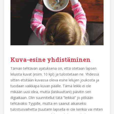
Kuva-esine yhdistäminen
Tämän tehtävän ajatuksena on, että otetaan lapsen
leluista kuvat (esim. 10 kpl) ja tulostetaan ne. Yhdessä
sitten etsitään kuvassa oleva esine lelujen joukosta ja
tuodaan vaikkapa kuvan päälle. Tämä leikki ei ole
mikään uusi idea, mutta (laiskuuttani) päivitin sen
digiaikaan. Olin suunnitellut tätä ”leikkiä” jo pitkään
tehtäväksi Tyypille, mutta en saanut aikaiseksi
tulostusvaihetta (suutarin lapsella ei ole kenkiä vai miten