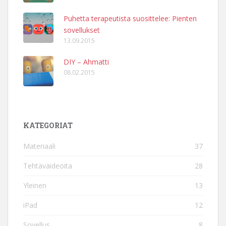
Puhetta terapeutista suosittelee: Pienten
sovellukset
13.09.2015
DIY – Ahmatti
08.02.2015
KATEGORIAT
Materiaali
37
Tehtäväideoita
28
Yleinen
13
iPad
12
Sovellus
8