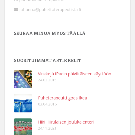
johanna@puhettaterapeutista.fi
SEURAA MINUA MYÖS TÄÄLLÄ
SUOSITUIMMAT ARTIKKELIT
Vinkkejä iPadin päivittäiseen käyttöön
24.02.2015
Puheterapeutti goes Ikea
03.04.2016
Hiiri Hiirulaisen joulukalenteri
24.11.2021