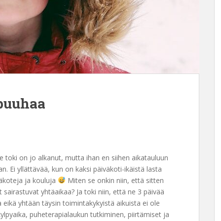
apuuhaa
e toki on jo alkanut, mutta ihan en siihen aikatauluun
an. Ei yllättävää, kun on kaksi päiväkoti-ikäistä lasta
äkoteja ja kouluja
Miten se onkin niin, että sitten
t sairastuvat yhtäaikaa? Ja toki niin, että ne 3 päivää
 eikä yhtään täysin toimintakykyistä aikuista ei ole
 kylpyaika, puheterapialaukun tutkiminen, piirtämiset ja