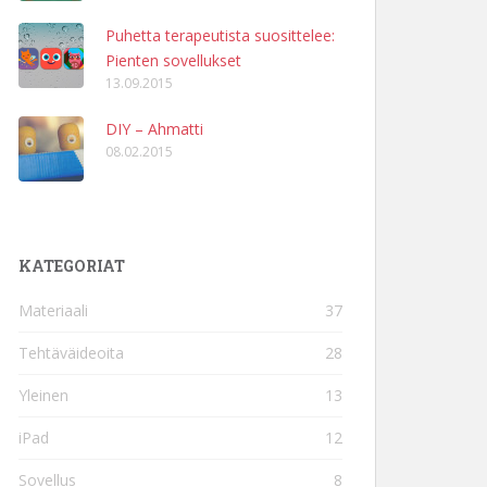
Puhetta terapeutista suosittelee:
Pienten sovellukset
13.09.2015
DIY – Ahmatti
08.02.2015
KATEGORIAT
Materiaali
37
Tehtäväideoita
28
Yleinen
13
iPad
12
Sovellus
8