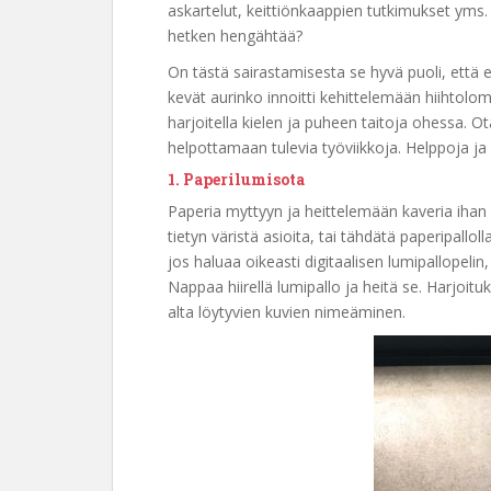
askartelut, keittiönkaappien tutkimukset yms.
hetken hengähtää?
On tästä sairastamisesta se hyvä puoli, että eh
kevät aurinko innoitti kehittelemään hiihtolomaa
harjoitella kielen ja puheen taitoja ohessa. Ota
helpottamaan tulevia työviikkoja. Helppoja ja
1. Paperilumisota
Paperia myttyyn ja heittelemään kaveria ihan l
tietyn väristä asioita, tai tähdätä paperipallo
jos haluaa oikeasti digitaalisen lumipallopelin
Nappaa hiirellä lumipallo ja heitä se. Harjoit
alta löytyvien kuvien nimeäminen.