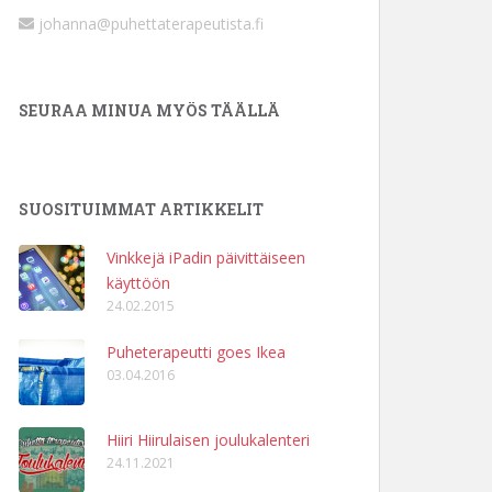
johanna@puhettaterapeutista.fi
SEURAA MINUA MYÖS TÄÄLLÄ
SUOSITUIMMAT ARTIKKELIT
Vinkkejä iPadin päivittäiseen
käyttöön
24.02.2015
Puheterapeutti goes Ikea
03.04.2016
Hiiri Hiirulaisen joulukalenteri
24.11.2021