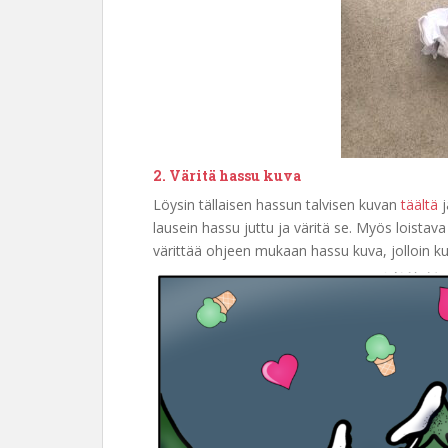
2. Väritä hassu kuva
Löysin tällaisen hassun talvisen kuvan
täältä
j
lausein hassu juttu ja väritä se. Myös loistav
värittää ohjeen mukaan hassu kuva, jolloin k