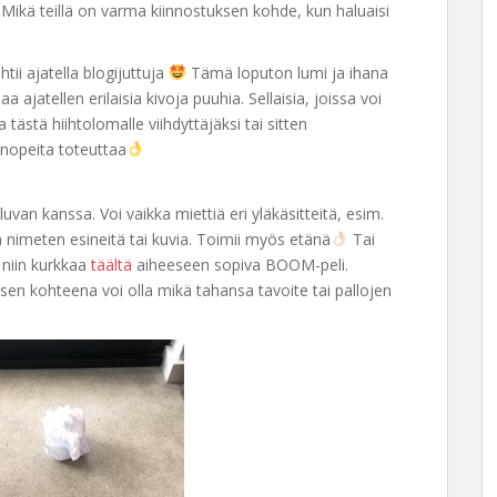
 Mikä teillä on varma kiinnostuksen kohde, kun haluaisi
tii ajatella blogijuttuja
Tämä loputon lumi ja ihana
 ajatellen erilaisia kivoja puuhia. Sellaisia, joissa voi
 tästä hiihtolomalle viihdyttäjäksi tai sitten
 nopeita toteuttaa
uvan kanssa. Voi vaikka miettiä eri yläkäsitteitä, esim.
lla nimeten esineitä tai kuvia. Toimii myös etänä
Tai
, niin kurkkaa
täältä
aiheeseen sopiva BOOM-peli.
uksen kohteena voi olla mikä tahansa tavoite tai pallojen