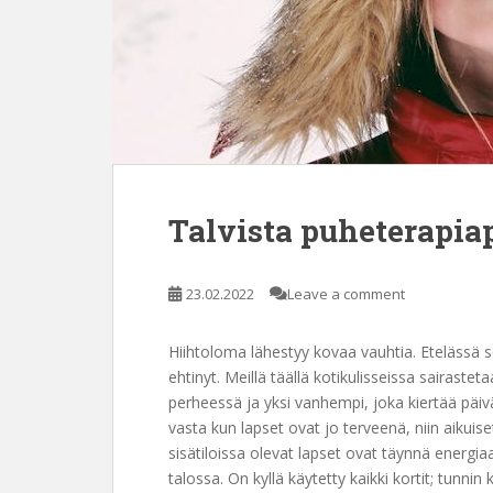
Talvista puheterapi
23.02.2022
Leave a comment
Hiihtoloma lähestyy kovaa vauhtia. Etelässä s
ehtinyt. Meillä täällä kotikulisseissa sairasteta
perheessä ja yksi vanhempi, joka kiertää päiv
vasta kun lapset ovat jo terveenä, niin aikuise
sisätiloissa olevat lapset ovat täynnä energiaa
talossa. On kyllä käytetty kaikki kortit; tunnin