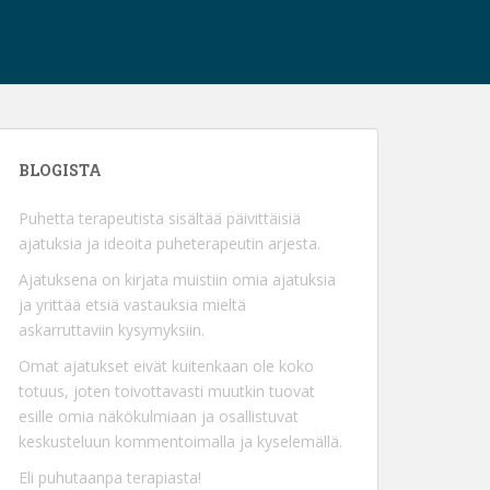
BLOGISTA
Puhetta terapeutista sisältää päivittäisiä
ajatuksia ja ideoita puheterapeutin arjesta.
Ajatuksena on kirjata muistiin omia ajatuksia
ja yrittää etsiä vastauksia mieltä
askarruttaviin kysymyksiin.
Omat ajatukset eivät kuitenkaan ole koko
totuus, joten toivottavasti muutkin tuovat
esille omia näkökulmiaan ja osallistuvat
keskusteluun kommentoimalla ja kyselemällä.
Eli puhutaanpa terapiasta!