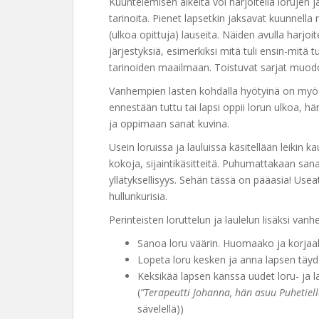
Kuuntelemisen alkeita voi harjoitella lorujen ja
tarinoita. Pienet lapsetkin jaksavat kuunnella
(ulkoa opittuja) lauseita. Näiden avulla harjoi
järjestyksiä, esimerkiksi mitä tuli ensin-mitä 
tarinoiden maailmaan. Toistuvat sarjat muod
Vanhempien lasten kohdalla hyötyinä on myös 
ennestään tuttu tai lapsi oppii lorun ulkoa, 
ja oppimaan sanat kuvina.
Usein loruissa ja lauluissa käsitellään leikin k
kokoja, sijaintikäsitteitä. Puhumattakaan sanav
yllätyksellisyys. Sehän tässä on pääasia! Useat
hullunkurisia.
Perinteisten loruttelun ja laulelun lisäksi van
Sanoa loru väärin. Huomaako ja korjaak
Lopeta loru kesken ja anna lapsen täy
Keksikää lapsen kanssa uudet loru- ja la
(
”Terapeutti Johanna, hän asuu Puhetiellä, 
sävelellä))