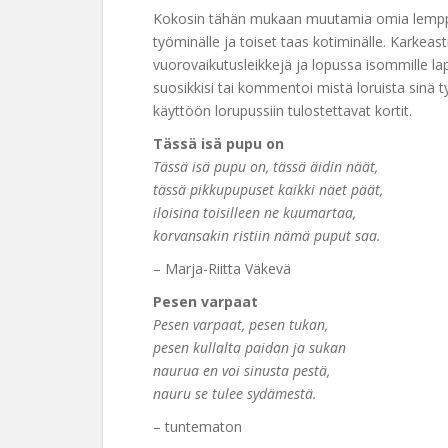
Kokosin tähän mukaan muutamia omia lemppari
työminälle ja toiset taas kotiminälle. Karkeast
vuorovaikutusleikkejä ja lopussa isommille laps
suosikkisi tai kommentoi mistä loruista sinä 
käyttöön lorupussiin tulostettavat kortit.
Tässä isä pupu on
Tässä isä pupu on, tässä äidin näät,
tässä pikkupupuset kaikki näet päät,
iloisina toisilleen ne kuumartaa,
korvansakin ristiin nämä puput saa.
– Marja-Riitta Väkevä
Pesen varpaat
Pesen varpaat, pesen tukan,
pesen kullalta paidan ja sukan
naurua en voi sinusta pestä,
nauru se tulee sydämestä.
– tuntematon