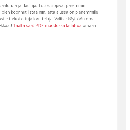
loruja ja -lauluja. Toiset sopivat paremmin
i olen koonnut listaa niin, että alussa on pienemmille
ille tarkoitettuja lorutteluja. Valitse käyttöön omat
tykkäät!
Täältä saat PDF-muodossa ladattua
omaan