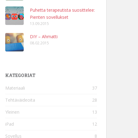
Puhetta terapeutista suosittelee:
Pienten sovellukset
13.09.2015
DIY – Ahmatti
08.02.2015
KATEGORIAT
Materiaali
37
Tehtäväideoita
28
Yleinen
13
iPad
12
Sovellus
8