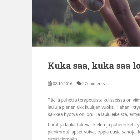
Kuka saa, kuka saa l
02.10.2016
2 Comments
Täällä puhetta terapeutista kulisseissa on vi
lauluja pienen 6kk kuulijan vuoksi. Tähän liit
kaikkea hyötyä on loru- ja laululeikeistä, erit
Lorut ja laulut tukevat kielen ja puheen kehity
pienimmät lapset voivat oppia uusia sanoja, 
riimittelemään.