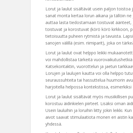
Lorut ja laulut sisältävät usein paljon toisto
sanat monta kertaa lorun aikana ja tällöin n
auttaa lasta tiedostamaan toistuvat äänteet, 
toistuvat ja korostuvat (körö körö kirkkoon, p
tietoisuutta puheen rytmistä ja tavuista. Lapsi
sanojen välillä (esim. riimiparit), joka on tär
Lorut ja laulut ovat helppo leikki mukaanotett
voi mahdollistaa tärkeitä vuorovaikutushetkiä
Katsekontaktin, vuorottelun ja jaetun tarkka
Lorujen ja laulujen kautta voi olla helppo tutu
seuraussuhteita tai hassuttelua huumorin avulla
harjoitella helpossa kontekstissa, esimerkiksi
Lorut ja laulut sisältävät myös musiikillisen p
korostuu äidinkielen piirteet. Lisäksi oman äid
Usein lauluihin ja loruihin liitty jokin leikki. Ku
aivot saavat stimulaatiota monen eri aistin k
yhdessä.