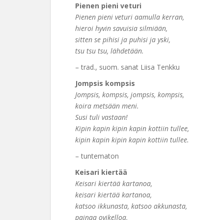
Pienen pieni veturi
Pienen pieni veturi aamulla kerran,
hieroi hyvin savuisia silmiään,
sitten se pihisi ja puhisi ja yski,
tsu tsu tsu, lähdetään.
– trad., suom. sanat Liisa Tenkku
Jompsis kompsis
Jompsis, kompsis, jompsis, kompsis,
koira metsään meni.
Susi tuli vastaan!
Kipin kapin kipin kapin kottiin tullee,
kipin kapin kipin kapin kottiin tullee.
– tuntematon
Keisari kiertää
Keisari kiertää kartanoa,
keisari kiertää kartanoa,
katsoo ikkunasta, katsoo akkunasta,
painaa ovikelloa,