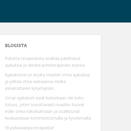
BLOGISTA
Puhetta terapeutista sisältää päivittäisiä
ajatuksia ja ideoita puheterapeutin arjesta.
Ajatuksena on kirjata muistiin omia ajatuksia
ja yrittää etsiä vastauksia mieltä
askarruttaviin kysymyksiin.
Omat ajatukset eivät kuitenkaan ole koko
totuus, joten toivottavasti muutkin tuovat
esille omia näkökulmiaan ja osallistuvat
keskusteluun kommentoimalla ja kyselemällä.
Eli puhutaanpa terapiasta!