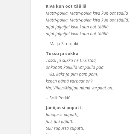
Kiva kun oot täällä
Matti-poika, Matti-poika kiva kun oot täällä
Matti-poika, Matti-poika kiva kun oot täällä,
aijai jaijaijai kiva kuun oot täällä
aijai jaijaijai kiva kuun oot täällä
– Maija Simojoki
Tossu ja sukka
Tossu ja sukka ne tirkistää,
onkohan kaikilla varpailla pää
Yks, kaks ja pim pam pom,
kenen nämä varpaat on?
No, Villen/Maijan nämä varpaat on.
– Soili Perkiö
Jänöjussi puputti
Jänöjussi puputti,
juu, juu juputti.
Suu supussa suputti,