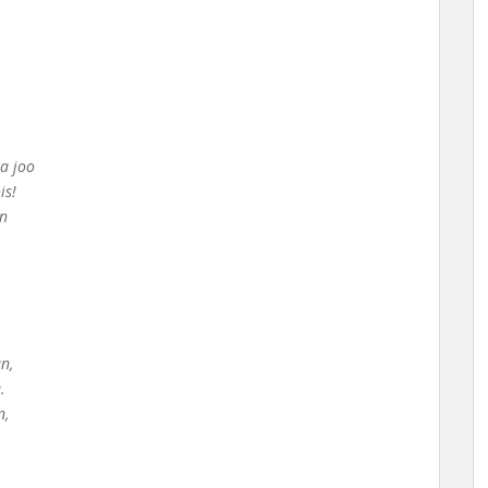
la joo
is!
n
n,
.
n,