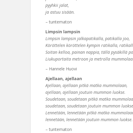
pyyhkii jalat,
ja astuu sisään.
– tuntematon
Limpsin lampsin
Limpsin lampsin jalkapatikalla, patikalla joo,
Köröttelen köröttelen kympin ratikalla, ratikal
Soitan kelloa, painan nappia, tällä pysäkillä po
Liukuportaita metroon ja metrolla mummolaa
– Hannele Huovi
Ajellaan, ajellaan
Ajellaan, ajellaan pitkä matka mummolaan,
ajellaan, ajellaan joutuin mummon luokse.
Soudetaan, soudetaan pitkä matka mummolaa
soudetaan, soudetaan joutuin mummon luokse
Lennetään, lennetään pitkä matka mummolaa
lennetään, lennetään joutuin mummon luokse.
– tuntematon