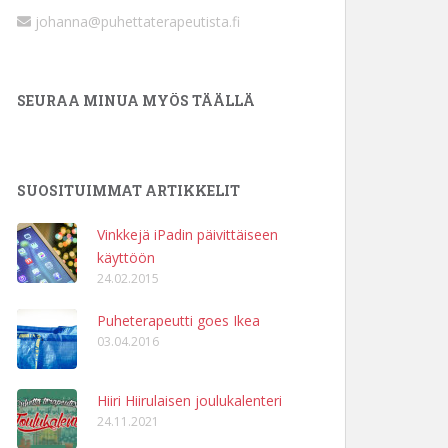
johanna@puhettaterapeutista.fi
SEURAA MINUA MYÖS TÄÄLLÄ
SUOSITUIMMAT ARTIKKELIT
Vinkkejä iPadin päivittäiseen
käyttöön
24.02.2015
Puheterapeutti goes Ikea
03.04.2016
Hiiri Hiirulaisen joulukalenteri
24.11.2021