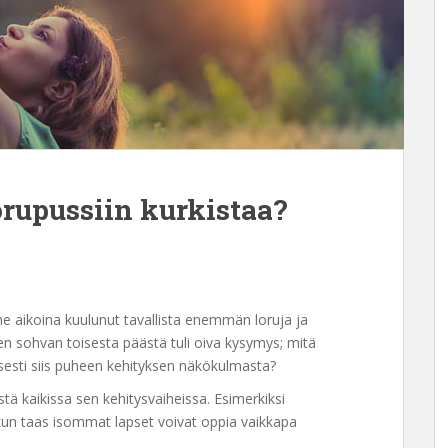
orupussiin kurkistaa?
ime aikoina kuulunut tavallista enemmän loruja ja
tyen sohvan toisesta päästä tuli oiva kysymys; mitä
yisesti siis puheen kehityksen näkökulmasta?
stä kaikissa sen kehitysvaiheissa. Esimerkiksi
kun taas isommat lapset voivat oppia vaikkapa