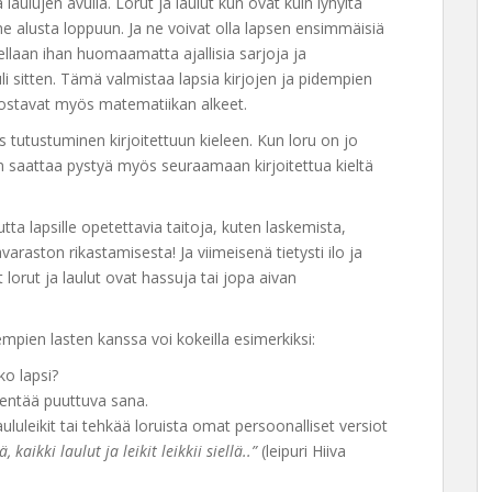
 laulujen avulla. Lorut ja laulut kun ovat kuin lyhyitä
 ne alusta loppuun. Ja ne voivat olla lapsen ensimmäisiä
tellaan ihan huomaamatta ajallisia sarjoja ja
tuli sitten. Tämä valmistaa lapsia kirjojen ja pidempien
ostavat myös matematiikan alkeet.
tutustuminen kirjoitettuun kieleen. Kun loru on jo
hän saattaa pystyä myös seuraamaan kirjoitettua kieltä
autta lapsille opetettavia taitoja, kuten laskemista,
araston rikastamisesta! Ja viimeisenä tietysti ilo ja
 lorut ja laulut ovat hassuja tai jopa aivan
hempien lasten kanssa voi kokeilla esimerkiksi:
o lapsi?
dentää puuttuva sana.
ululeikit tai tehkää loruista omat persoonalliset versiot
kaikki laulut ja leikit leikkii siellä..”
(leipuri Hiiva