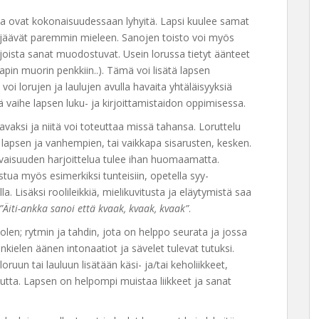
a ja ovat kokonaisuudessaan lyhyitä. Lapsi kuulee samat
e jäävät paremmin mieleen. Sanojen toisto voi myös
joista sanat muodostuvat. Usein lorussa tietyt äänteet
apin muorin penkkiin..). Tämä voi lisätä lapsen
 voi lorujen ja laulujen avulla havaita yhtäläisyyksiä
keä vaihe lapsen luku- ja kirjoittamistaidon oppimisessa.
avaksi ja niitä voi toteuttaa missä tahansa. Loruttelu
 lapsen ja vanhempien, tai vaikkapa sisarusten, kesken.
avaisuuden harjoittelua tulee ihan huomaamatta.
stua myös esimerkiksi tunteisiin, opetella syy-
. Lisäksi roolileikkiä, mielikuvitusta ja eläytymistä saa
”Äiti-ankka sanoi että kvaak, kvaak, kvaak”
.
uolen; rytmin ja tahdin, jota on helppo seurata ja jossa
inkielen äänen intonaatiot ja sävelet tulevat tutuksi.
n loruun tai lauluun lisätään käsi- ja/tai keholiikkeet,
autta. Lapsen on helpompi muistaa liikkeet ja sanat