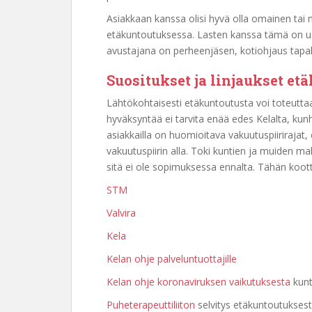
Asiakkaan kanssa olisi hyvä olla omainen tai 
etäkuntoutuksessa. Lasten kanssa tämä on usei
avustajana on perheenjäsen, kotiohjaus tapah
Suositukset ja linjaukset et
Lähtökohtaisesti etäkuntoutusta voi toteuttaa,
hyväksyntää ei tarvita enää edes Kelalta, ku
asiakkailla on huomioitava vakuutuspiirirajat, 
vakuutuspiirin alla. Toki kuntien ja muiden m
sitä ei ole sopimuksessa ennalta. Tähän koottu 
STM
Valvira
Kela
Kelan ohje palveluntuottajille
Kelan ohje koronaviruksen vaikutuksesta
kunt
Puheterapeuttiliiton
selvitys etäkuntoutukses