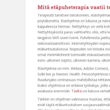
Mitä etäpuheterapia vaatii t
Terapeutti tarvitsee tietokoneen, etäohjelman 
pöytäkonetta. Etäohjelmia on lukuisia ja näis
kappaleessa hieman. Nettiyhteys on vielä kol
Nettiyhteyksistä paras vaihtoehto olisi, että
langaton WiFi usein toimii. Puhelimesta jaettu
videovastaanottoon. Internetyhteyden nopeus
etäkuntoutuksessa. Nopeuden voi testata os
omat minimikriteerit toimivalle etävastaanoto
esim. ulkoinen näyttö, ulkoinen kamera, ulkoin
Etäohjelmia on mm. Webex, Adobe Connect, 
Solki live ja Navisec Health. Perusohjelmissa
Ruudunjako-ominaisuus mahdollistaa tehtävien
lisäksi ohjelmissa on erilaisia työkaluja, joilla 
asiakasta enemmän.
Täältä
voi katsoa vertail
Tärkein on ohjelman valinnassa muistaa, että
eivät täytä etäkuntoutuksen suojausvaatimuksi