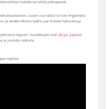
irtää/värittää ruudulla tai tehdä pelinappulat
etäkuntoutukseen, suurin osa näistä on toki englanniksi
Ja ainakin ideoita täältä saa! Kokeile hakusanoja:
äohjelmasta riippuen. Suosikkejani ovat
abcya
,
papunet
 ja youtube-videoita.
pia näyttää: