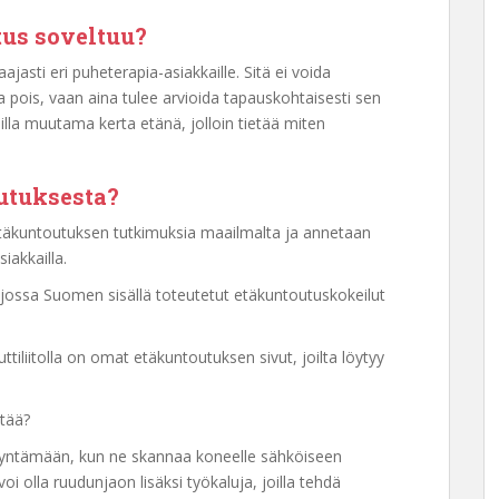
tus soveltuu?
asti eri puheterapia-asiakkaille. Sitä ei voida
a pois, vaan aina tulee arvioida tapauskohtaisesti sen
lla muutama kerta etänä, jolloin tietää miten
outuksesta?
 etäkuntoutuksen tutkimuksia maailmalta ja annetaan
iakkailla.
 jossa Suomen sisällä toteutetut etäkuntoutuskokeilut
iliitolla on omat etäkuntoutuksen sivut, joilta löytyy
ttää?
dyntämään, kun ne skannaa koneelle sähköiseen
 olla ruudunjaon lisäksi työkaluja, joilla tehdä