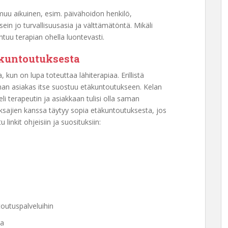
muu aikuinen, esim. päivähoidon henkilö,
n jo turvallisuusasia ja välttämätöntä. Mikäli
tuu terapian ohella luontevasti.
äkuntoutuksesta
 kun on lupa toteuttaa lähiterapiaa. Erillistä
nhan asiakas itse suostuu etäkuntoutukseen. Kelan
eli terapeutin ja asiakkaan tulisi olla saman
aksajien kanssa täytyy sopia etäkuntoutuksesta, jos
linkit ohjeisiin ja suosituksiin:
outuspalveluihin
ta