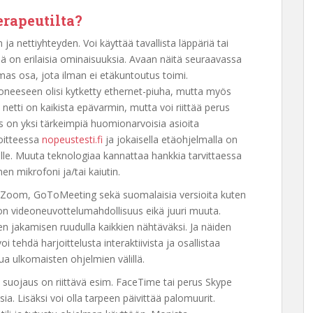
erapeutilta?
ja nettiyhteyden. Voi käyttää tavallista läppäriä tai
sä on erilaisia ominaisuuksia. Avaan näitä seuraavassa
mas osa, jota ilman ei etäkuntoutus toimi.
 koneeseen olisi kytketty ethernet-piuha, mutta myös
 netti on kaikista epävarmin, mutta voi riittää perus
 on yksi tärkeimpiä huomionarvoisia asioita
oitteessa
nopeustesti.fi
ja jokaisella etäohjelmalla on
lle. Muuta teknologiaa kannattaa hankkia tarvittaessa
en mikrofoni ja/tai kaiutin.
Zoom, GoToMeeting sekä suomalaisia versioita kuten
 on videoneuvottelumahdollisuus eikä juuri muuta.
 jakamisen ruudulla kaikkien nähtäväksi. Ja näiden
voi tehdä harjoittelusta interaktiivista ja osallistaa
ua ulkomaisten ohjelmien välillä.
 suojaus on riittävä esim. FaceTime tai perus Skype
a. Lisäksi voi olla tarpeen päivittää palomuurit.