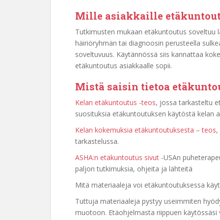
Mille asiakkaille etäkuntou
Tutkimusten mukaan etäkuntoutus soveltuu laaj
häiriöryhmän tai diagnoosin perusteella sulke
soveltuvuus. Käytännössä siis kannattaa kokei
etäkuntoutus asiakkaalle sopii.
Mistä saisin tietoa etäkunt
Kelan etäkuntoutus -teos
, jossa tarkasteltu
suosituksia etäkuntoutuksen käytöstä kelan as
Kelan kokemuksia etäkuntoutuksesta – teos
,
tarkastelussa.
ASHA:n etäkuntoutus sivut
-USAn puheterapeutt
paljon tutkimuksia, ohjeita ja lähteitä
Mitä materiaaleja voi etäkuntoutuksessa käy
Tuttuja materiaaleja pystyy useimmiten hyö
muotoon. Etäohjelmasta riippuen käytössäsi voi