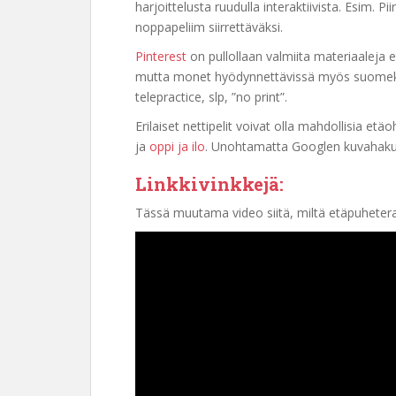
harjoittelusta ruudulla interaktiivista. Esim. Pi
noppapeliim siirrettäväksi.
Pinterest
on pullollaan valmiita materiaaleja 
mutta monet hyödynnettävissä myös suomeksi. 
telepractice, slp, ”no print”.
Erilaiset nettipelit voivat olla mahdollisia et
ja
oppi ja ilo
. Unohtamatta Googlen kuvahakua
Linkkivinkkejä:
Tässä muutama video siitä, miltä etäpuhetera