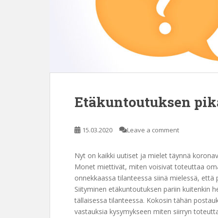
Etäkuntoutuksen pika
15.03.2020
Leave a comment
Nyt on kaikki uutiset ja mielet täynnä koronav
Monet miettivät, miten voisivat toteuttaa o
onnekkaassa tilanteessa siinä mielessä, että
Siityminen etäkuntoutuksen pariin kuitenkin h
tällaisessa tilanteessa. Kokosin tähän postauk
vastauksia kysymykseen miten siirryn toteut