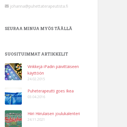
johanna@puhettaterapeutista.fi
SEURAA MINUA MYÖS TÄÄLLÄ
SUOSITUIMMAT ARTIKKELIT
Vinkkejä iPadin päivittäiseen
käyttöön
24.02.2015
Puheterapeutti goes Ikea
03.04.2016
Hiiri Hiirulaisen joulukalenteri
24.11.2021