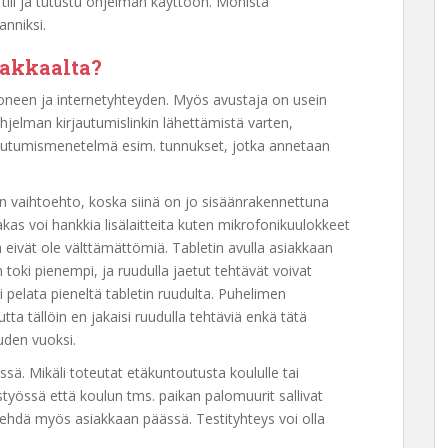
tili ja tutustu ohjelman käyttöön. Monista
anniksi.
iakkaalta?
koneen ja internetyhteyden. Myös avustaja on usein
ohjelman kirjautumislinkin lähettämistä varten,
irjautumismenetelmä esim. tunnukset, jotka annetaan
in vaihtoehto, koska siinä on jo sisäänrakennettuna
akas voi hankkia lisälaitteita kuten mikrofonikuulokkeet
ivät ole välttämättömiä. Tabletin avulla asiakkaan
 toki pienempi, ja ruudulla jaetut tehtävät voivat
i pelata pieneltä tabletin ruudulta. Puhelimen
ta tällöin en jakaisi ruudulla tehtäviä enkä tätä
uden vuoksi.
ä. Mikäli toteutat etäkuntoutusta koululle tai
työssä että koulun tms. paikan palomuurit sallivat
ehdä myös asiakkaan päässä. Testityhteys voi olla