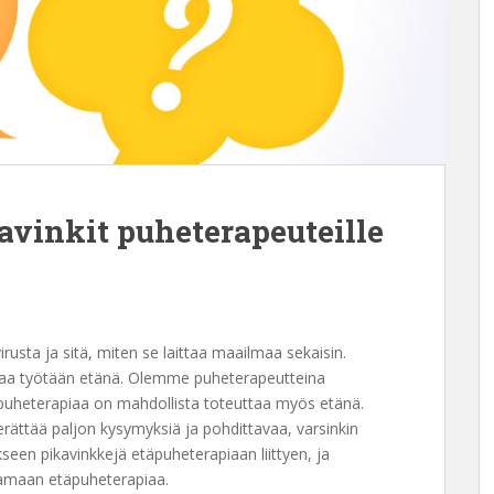
vinkit puheterapeuteille
irusta ja sitä, miten se laittaa maailmaa sekaisin.
maa työtään etänä. Olemme puheterapeutteina
 puheterapiaa on mahdollista toteuttaa myös etänä.
erättää paljon kysymyksiä ja pohdittavaa, varsinkin
seen pikavinkkejä etäpuheterapiaan liittyen, ja
tamaan etäpuheterapiaa.