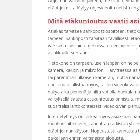
Ohjelman valinnan jälkeen, tee etäohjelmaan 
etäohjelmista löytyy ohjevideoita netistä engl
Mitä etäkuntoutus vaatii as
Asiakas tarvitsee sähköpostiosoitteen, tieto
tarpeen. Sähköposti tarvitaan tavallisesti etä
vaikkakin joissain ohjelmissa on erilainen k
asiakkaalle suoraan.
Tietokone on tarpeen, usein läppäri on helpo
kamera, kaiutin ja mikrofoni. Tarvittaessa asi
tai paremman ulkoisen kameran, mutta nämä e
onnistuu osallistua myös, tällöin videokuva on
näkyä aika pienenä ja niitä voi olla hankalamp
välityksellä saattaa etäkuntoutus onnistua, mut
suosittelisi lähtökohtaisesti videokuvan pienu
Internetyhteys on tärkeä myös asiakkaan pääss
muuhun laitokseen, kannattaa tarkistaa yhteis
etäohjelman käytön. Nopeustesti kannattaa t
paikallaan ennen varsinaista aloitusta.