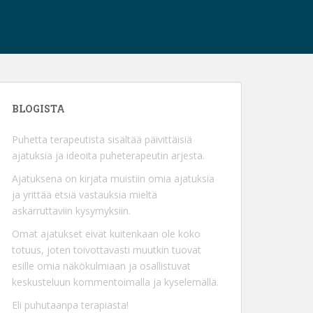
BLOGISTA
Puhetta terapeutista sisältää päivittäisiä
ajatuksia ja ideoita puheterapeutin arjesta.
Ajatuksena on kirjata muistiin omia ajatuksia
ja yrittää etsiä vastauksia mieltä
askarruttaviin kysymyksiin.
Omat ajatukset eivät kuitenkaan ole koko
totuus, joten toivottavasti muutkin tuovat
esille omia näkökulmiaan ja osallistuvat
keskusteluun kommentoimalla ja kyselemällä.
Eli puhutaanpa terapiasta!