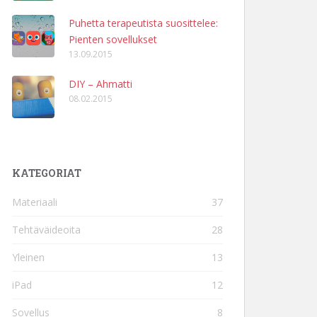
Puhetta terapeutista suosittelee:
Pienten sovellukset
13.09.2015
DIY – Ahmatti
08.02.2015
KATEGORIAT
Materiaali
37
Tehtäväideoita
28
Yleinen
13
iPad
12
Sovellus
8