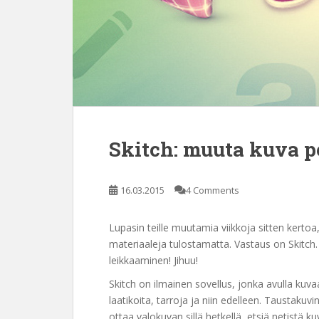
Skitch: muuta kuva p
16.03.2015
4 Comments
Lupasin teille muutamia viikkoja sitten kertoa
materiaaleja tulostamatta. Vastaus on Skitch.
leikkaaminen! Jihuu!
Skitch on ilmainen sovellus, jonka avulla kuvaan
laatikoita, tarroja ja niin edelleen. Taustakuvi
ottaa valokuvan sillä hetkellä, etsiä netistä 