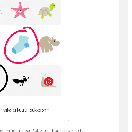
”Mikä ei kuulu joukkoon?”
den nimeämiseen (labeling). Kouluissa Skitchiä