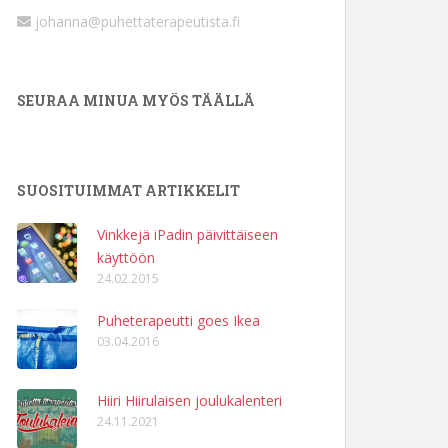
johanna@puhettaterapeutista.fi
SEURAA MINUA MYÖS TÄÄLLÄ
SUOSITUIMMAT ARTIKKELIT
Vinkkejä iPadin päivittäiseen
käyttöön
24.02.2015
Puheterapeutti goes Ikea
03.04.2016
Hiiri Hiirulaisen joulukalenteri
24.11.2021