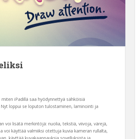
eliksi
, miten iPadillä saa hyödynnettyä sähköisiä
 Nyt loppui se loputon tulostaminen, laminointi ja
 voi lisätä merkintöjä: nuolia, tekstiä, viivoja, värejä,
na voi käyttää valmiiksi otettuja kuvia kameran rullalta,
kuvan, käyttää kuvakaappauksia sovelluksista ja