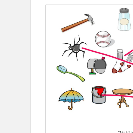
”Mitkä 