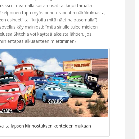
iksi nimeämällä kasvin osat tai kirjoittamalla
tökelpoinen tapa myös puheterapeutin näkökulmasta;
n esineet” tai ”kirjoita mitä näet paloasemalla”).
ovellus käy mainiosti: ”mitä sinulle tulee mieleen
ussa Skitchiä voi käyttää alkeista lähtien. Jos
, niin entäpäs alkuäänteen miettiminen?
 valita lapsen kiinnostuksen kohteiden mukaan