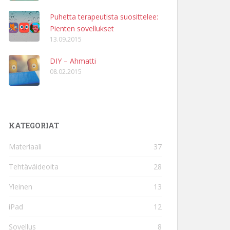
Puhetta terapeutista suosittelee:
Pienten sovellukset
13.09.2015
DIY – Ahmatti
08.02.2015
KATEGORIAT
Materiaali
37
Tehtäväideoita
28
Yleinen
13
iPad
12
Sovellus
8