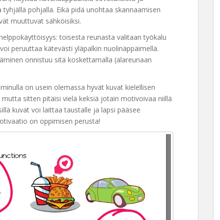
ta tyhjällä pohjalla. Eikä pidä unohtaa skannaamisen
ävät muuttuvat sähköisiksi.
helppokäyttöisyys: toisesta reunasta valitaan työkalu
 voi peruuttaa kätevästi yläpalkin nuolinäppäimellä.
täminen onnistuu sitä koskettamalla (alareunaan
inulla on usein olemassa hyvät kuvat kielellisen
 mutta sitten pitäisi vielä keksiä jotain motivoivaa niillä
llä kuvat voi laittaa taustalle ja lapsi pääsee
Motivaatio on oppimisen perusta!