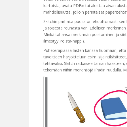
kartoista, avata PDF:n tai aloittaa aivan alus
mahdollisuutta, jolloin perinteiset paperiteht
Skitchin parhaita puolia on ehdottomasti sen 
ja toisesta reunasta väri. Edellisen merkinnän
Minkä tahansa merkinnän poistaminen ja siir
ilmestyy Poista-nappi).
Puheterapiassa lasten kanssa huomaan, että m
tavoitteen harjoitteluun esim. sijaintikäsitteet,
tehtäväksi. Skitch ratkaisee tämän haasteen, si
tekemään niihin merkintöjä iPadin ruudulla. 