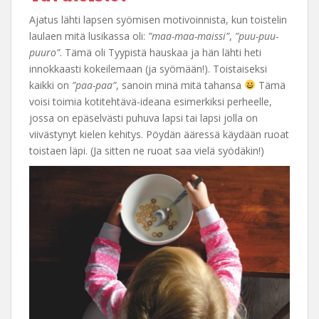
Ajatus lähti lapsen syömisen motivoinnista, kun toistelin
laulaen mitä lusikassa oli:
”maa-maa-maissi”
,
”puu-puu-
puuro”
. Tämä oli Tyypistä hauskaa ja hän lähti heti
innokkaasti kokeilemaan (ja syömään!). Toistaiseksi
kaikki on
”paa-paa”
, sanoin minä mitä tahansa
Tämä
voisi toimia kotitehtävä-ideana esimerkiksi perheelle,
jossa on epäselvästi puhuva lapsi tai lapsi jolla on
viivästynyt kielen kehitys. Pöydän ääressä käydään ruoat
toistaen läpi. (Ja sitten ne ruoat saa vielä syödäkin!)