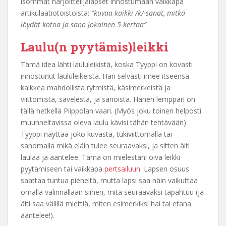
isommat harjoittelijalapset innostumaan vaikkapa
artikulaatiotoistoista:
”kuvaa kaikki /k/-sanat, mitkä
löydät kotoa ja sano jokainen 5 kertaa”
.
Laulu(n pyytämis)leikki
Tämä idea lähti laululeikistä, koska Tyyppi on kovasti
innostunut laululeikeistä. Hän selvästi imee itseensä
kaikkea mahdollista rytmistä, käsimerkeistä ja
viittomista, sävelestä, ja sanoista. Hänen lemppari on
tällä hetkellä Piippolan vaari. (Myös joku toinen helposti
muunneltavissa oleva laulu kävisi tähän tehtävään)
Tyyppi näyttää joko kuvasta, tukiviittomalla tai
sanomalla mikä eläin tulee seuraavaksi, ja sitten äiti
laulaa ja ääntelee. Tämä on mielestäni oiva leikki
pyytämiseen tai vaikkapa
pertsailuun
. Lapsen osuus
saattaa tuntua pieneltä, mutta lapsi saa näin vaikuttaa
omalla valinnallaan siihen, mitä seuraavaksi tapahtuu (ja
äiti saa välillä miettiä, miten esimerkiksi hai tai etana
ääntelee!).