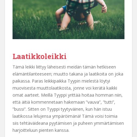
Laatikkoleikki
Tämä leikki liittyy läheisesti meidän tämän hetkiseen
elämäntilanteeseen; muutto takana ja laatikoita on joka
paikassa. Paras leikkipaikka Tyypin mielestä löytyi
muovisesta muuttolaatikosta, jonne voi kerätä kaikki
omat aarteet. Meillä Tyyppi yrittää hoitaa homman niin,
että äitiä kommennetaan hakemaan ”vauva”, ”tutti”,
”bussi”. Sitten on Tyyppi tyytyväinen, kun hän istuu
laatikossa lelujensa ympäröimänä! Tämä voisi toimia
siis tehtäväideana pyytämisen ja puheen ymmärtämisen
harjoitteluun pienten kanssa.