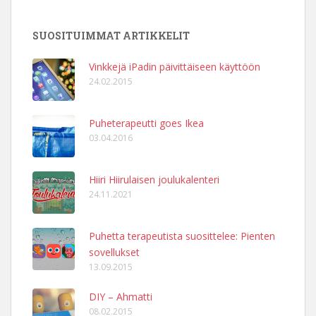
SUOSITUIMMAT ARTIKKELIT
Vinkkejä iPadin päivittäiseen käyttöön
24.02.2015
Puheterapeutti goes Ikea
03.04.2016
Hiiri Hiirulaisen joulukalenteri
24.11.2021
Puhetta terapeutista suosittelee: Pienten
sovellukset
13.09.2015
DIY – Ahmatti
08.02.2015