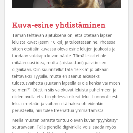
Kuva-esine yhdistäminen
Tämän tehtävän ajatuksena on, että otetaan lapsen
leluista kuvat (esim. 10 kpl) ja tulostetaan ne. Yhdessä
sitten etsitään kuvassa oleva esine lelujen joukosta ja
tuodaan vaikkapa kuvan päälle. Tämä leikki ei ole
mikään uusi idea, mutta (laiskuuttani) päivitin sen
digiaikaan. Olin suunnitellut tätä ”leikkiä” jo pitkään
tehtäväksi Tyypille, mutta en saanut aikaiseksi
tulostusvaihetta (suutarin lapsella ei ole kenkiä vai miten
se meni?). Otettiin siis valokuvat leluista puhelimeen ja
niiden avulla etsittiin yhdessä oikeat lelut. Luonnollisesti
lelut nimetään ja voihan niitä hakea ohjeidenkin
perusteella, niin tulee treenattua ymmärtämistä.
Meillä muuten parasta tuntuu olevan kuvan ”pyyhkäisy”
seuraavaan. Tällä pienellä digivinkillä voisi saada myös