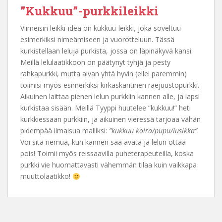
”Kukkuu”-purkkileikki
Viimeisin leikki-idea on kukkuu-leikki, joka soveltuu
esimerkiksi nimeämiseen ja vuorotteluun. Tässä
kurkistellaan leluja purkista, jossa on läpinäkyvä kansi.
Meillä lelulaatikkoon on päätynyt tyhjä ja pesty
rahkapurkki, mutta aivan yhtä hyvin (ellei paremmin)
toimisi myös esimerkiksi kirkaskantinen raejuustopurkki.
Aikuinen laittaa pienen lelun purkkiin kannen alle, ja lapsi
kurkistaa sisään. Meillä Tyyppi huutelee ”kukkuu!” heti
kurkkiessaan purkkiin, ja aikuinen vieressä tarjoaa vähän
pidempää ilmaisua malliksi:
”kukkuu koira/pupu/lusikka”
.
Voi sitä riemua, kun kannen saa avata ja lelun ottaa
pois! Toimii myös reissaavilla puheterapeuteilla, koska
purkki vie huomattavasti vähemmän tilaa kuin vaikkapa
muuttolaatikko!