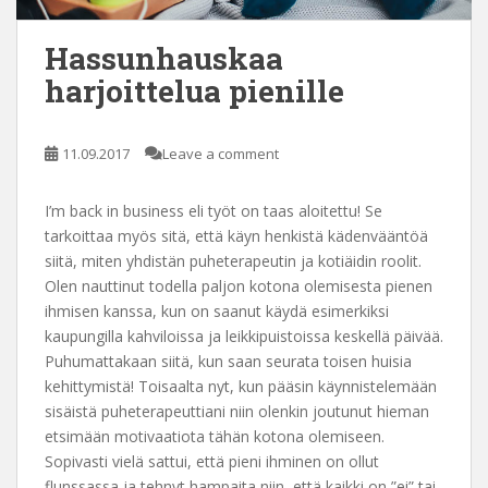
Hassunhauskaa
harjoittelua pienille
11.09.2017
Leave a comment
I’m back in business eli työt on taas aloitettu! Se
tarkoittaa myös sitä, että käyn henkistä kädenvääntöä
siitä, miten yhdistän puheterapeutin ja kotiäidin roolit.
Olen nauttinut todella paljon kotona olemisesta pienen
ihmisen kanssa, kun on saanut käydä esimerkiksi
kaupungilla kahviloissa ja leikkipuistoissa keskellä päivää.
Puhumattakaan siitä, kun saan seurata toisen huisia
kehittymistä! Toisaalta nyt, kun pääsin käynnistelemään
sisäistä puheterapeuttiani niin olenkin joutunut hieman
etsimään motivaatiota tähän kotona olemiseen.
Sopivasti vielä sattui, että pieni ihminen on ollut
flunssassa ja tehnyt hampaita niin, että kaikki on ”ei” tai