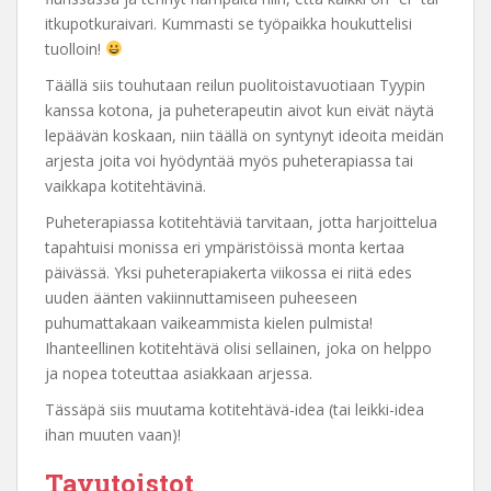
itkupotkuraivari. Kummasti se työpaikka houkuttelisi
tuolloin!
Täällä siis touhutaan reilun puolitoistavuotiaan Tyypin
kanssa kotona, ja puheterapeutin aivot kun eivät näytä
lepäävän koskaan, niin täällä on syntynyt ideoita meidän
arjesta joita voi hyödyntää myös puheterapiassa tai
vaikkapa kotitehtävinä.
Puheterapiassa kotitehtäviä tarvitaan, jotta harjoittelua
tapahtuisi monissa eri ympäristöissä monta kertaa
päivässä. Yksi puheterapiakerta viikossa ei riitä edes
uuden äänten vakiinnuttamiseen puheeseen
puhumattakaan vaikeammista kielen pulmista!
Ihanteellinen kotitehtävä olisi sellainen, joka on helppo
ja nopea toteuttaa asiakkaan arjessa.
Tässäpä siis muutama kotitehtävä-idea (tai leikki-idea
ihan muuten vaan)!
Tavutoistot