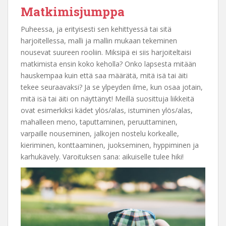
Matkimisjumppa
Puheessa, ja erityisesti sen kehittyessä tai sitä
harjoitellessa, malli ja mallin mukaan tekeminen
nousevat suureen rooliin. Miksipä ei siis harjoiteltaisi
matkimista ensin koko keholla? Onko lapsesta mitään
hauskempaa kuin että saa määrätä, mitä isä tai äiti
tekee seuraavaksi? Ja se ylpeyden ilme, kun osaa jotain,
mitä isä tai äiti on näyttänyt! Meillä suosittuja liikkeitä
ovat esimerkiksi kädet ylös/alas, istuminen ylös/alas,
mahalleen meno, taputtaminen, peruuttaminen,
varpaille nouseminen, jalkojen nostelu korkealle,
kieriminen, konttaaminen, juokseminen, hyppiminen ja
karhukävely. Varoituksen sana: aikuiselle tulee hiki!