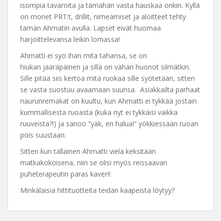
isompia tavaroita ja tämähän vasta hauskaa onkin. Kyllä
on monet PRT:t, drillit, nimeämiset ja aloitteet tehty
tämän Ahmatin avulla. Lapset eivät huomaa
harjoittelevansa leikin lomassa!
Ahmatti ei syö ihan mitä tahansa, se on
hiukan jääräpäinen ja sillä on vähän huonot silmätkin.
Sille pitää siis kertoa mitä ruokaa sille syötetään, sitten
se vasta suostuu avaamaan suunsa. Asiakkailta parhaat
naurunremakat on kuultu, kun Ahmatti ei tykkää jostain
kummallisesta ruoasta (kuka nyt ei tykkäisi vaikka
ruuveista?!) ja sanoo ”yäk, en halua!” yökkiessään ruoan
pois suustaan.
Sitten kun tällainen Ahmatti vielä keksitään
matkakokoisena, niin se olisi myös reissaavan
puheterapeutin paras kaveri!
Minkälaisia hittituotteita teidän kaapeista löytyy?