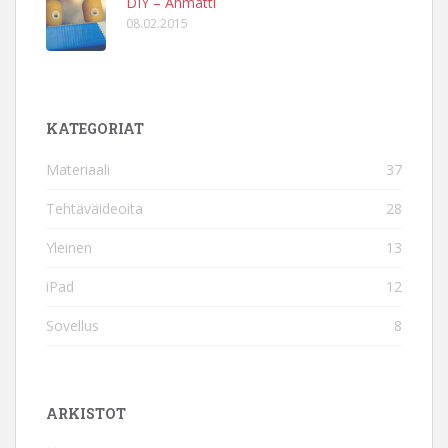
DIY – Ahmatti
08.02.2015
KATEGORIAT
Materiaali
37
Tehtäväideoita
28
Yleinen
13
iPad
12
Sovellus
8
ARKISTOT