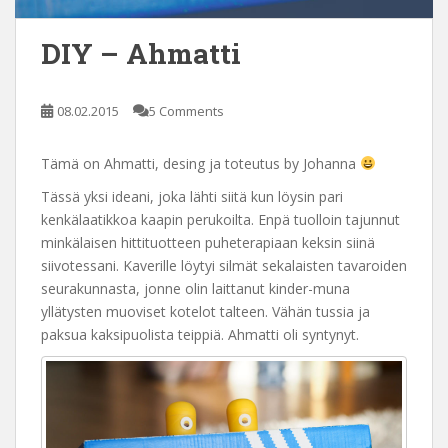
DIY – Ahmatti
08.02.2015
5 Comments
Tämä on Ahmatti, desing ja toteutus by Johanna
Tässä yksi ideani, joka lähti siitä kun löysin pari
kenkälaatikkoa kaapin perukoilta. Enpä tuolloin tajunnut
minkälaisen hittituotteen puheterapiaan keksin siinä
siivotessani. Kaverille löytyi silmät sekalaisten tavaroiden
seurakunnasta, jonne olin laittanut kinder-muna
yllätysten muoviset kotelot talteen. Vähän tussia ja
paksua kaksipuolista teippiä. Ahmatti oli syntynyt.