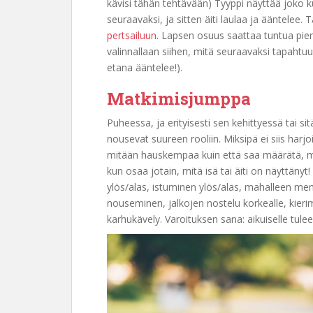
kävisi tähän tehtävään) Tyyppi näyttää joko ku
seuraavaksi, ja sitten äiti laulaa ja ääntelee.
pertsailuun
. Lapsen osuus saattaa tuntua pien
valinnallaan siihen, mitä seuraavaksi tapahtuu (
etana ääntelee!).
Matkimisjumppa
Puheessa, ja erityisesti sen kehittyessä tai si
nousevat suureen rooliin. Miksipä ei siis harj
mitään hauskempaa kuin että saa määrätä, mitä
kun osaa jotain, mitä isä tai äiti on näyttänyt!
ylös/alas, istuminen ylös/alas, mahalleen me
nouseminen, jalkojen nostelu korkealle, kier
karhukävely. Varoituksen sana: aikuiselle tulee 