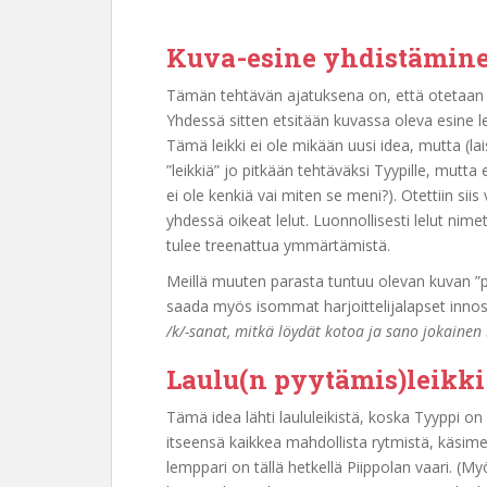
Kuva-esine yhdistämin
Tämän tehtävän ajatuksena on, että otetaan la
Yhdessä sitten etsitään kuvassa oleva esine l
Tämä leikki ei ole mikään uusi idea, mutta (lais
”leikkiä” jo pitkään tehtäväksi Tyypille, mutta 
ei ole kenkiä vai miten se meni?). Otettiin siis 
yhdessä oikeat lelut. Luonnollisesti lelut nime
tulee treenattua ymmärtämistä.
Meillä muuten parasta tuntuu olevan kuvan ”pyy
saada myös isommat harjoittelijalapset innos
/k/-sanat, mitkä löydät kotoa ja sano jokainen
Laulu(n pyytämis)leikki
Tämä idea lähti laululeikistä, koska Tyyppi on 
itseensä kaikkea mahdollista rytmistä, käsimer
lemppari on tällä hetkellä Piippolan vaari. (M