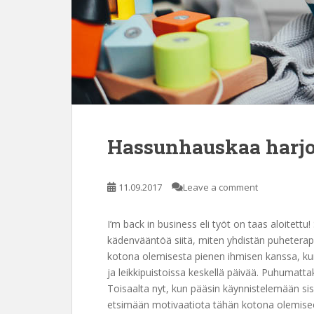
Hassunhauskaa harjoi
11.09.2017
Leave a comment
I’m back in business eli työt on taas aloitettu
kädenvääntöä siitä, miten yhdistän puheterapeu
kotona olemisesta pienen ihmisen kanssa, kun
ja leikkipuistoissa keskellä päivää. Puhumatta
Toisaalta nyt, kun pääsin käynnistelemään sis
etsimään motivaatiota tähän kotona olemiseen.