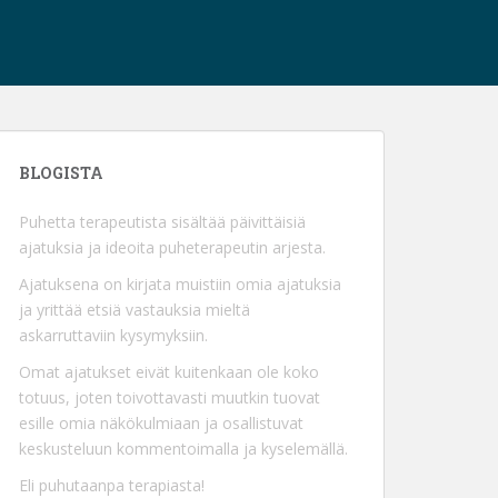
BLOGISTA
Puhetta terapeutista sisältää päivittäisiä
ajatuksia ja ideoita puheterapeutin arjesta.
Ajatuksena on kirjata muistiin omia ajatuksia
ja yrittää etsiä vastauksia mieltä
askarruttaviin kysymyksiin.
Omat ajatukset eivät kuitenkaan ole koko
totuus, joten toivottavasti muutkin tuovat
esille omia näkökulmiaan ja osallistuvat
keskusteluun kommentoimalla ja kyselemällä.
Eli puhutaanpa terapiasta!