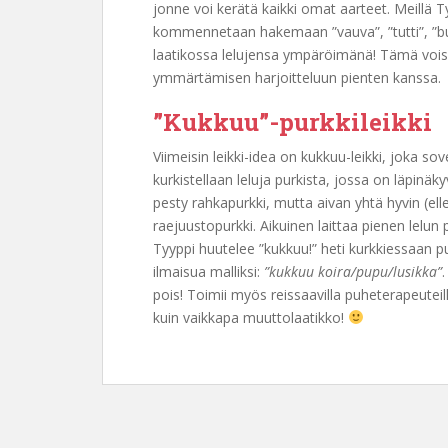
jonne voi kerätä kaikki omat aarteet. Meillä T
kommennetaan hakemaan ”vauva”, ”tutti”, ”bus
laatikossa lelujensa ympäröimänä! Tämä voisi
ymmärtämisen harjoitteluun pienten kanssa.
”Kukkuu”-purkkileikki
Viimeisin leikki-idea on kukkuu-leikki, joka s
kurkistellaan leluja purkista, jossa on läpinäk
pesty rahkapurkki, mutta aivan yhtä hyvin (el
raejuustopurkki. Aikuinen laittaa pienen lelun p
Tyyppi huutelee ”kukkuu!” heti kurkkiessaan p
ilmaisua malliksi:
”kukkuu koira/pupu/lusikka”
pois! Toimii myös reissaavilla puheterapeutei
kuin vaikkapa muuttolaatikko!