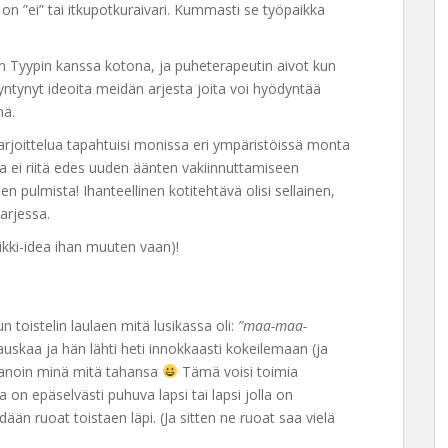
 on ”ei” tai itkupotkuraivari. Kummasti se työpaikka
aan Tyypin kanssa kotona, ja puheterapeutin aivot kun
syntynyt ideoita meidän arjesta joita voi hyödyntää
nä.
harjoittelua tapahtuisi monissa eri ympäristöissä monta
sa ei riitä edes uuden äänten vakiinnuttamiseen
pulmista! Ihanteellinen kotitehtävä olisi sellainen,
arjessa.
ikki-idea ihan muuten vaan)!
 toistelin laulaen mitä lusikassa oli:
”maa-maa-
auskaa ja hän lähti heti innokkaasti kokeilemaan (ja
sanoin minä mitä tahansa
Tämä voisi toimia
 on epäselvästi puhuva lapsi tai lapsi jolla on
ään ruoat toistaen läpi. (Ja sitten ne ruoat saa vielä