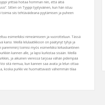
yyppi yrittää hoitaa homman niin, että äitiä
si”. Sitten on Tyyppi tyytyväinen, kun hän istuu
 toimia siis tehtäväideana pyytämisen ja puheen
oveltuu esimerkiksi nimeämiseen ja vuorotteluun. Tässä
yvä kansi. Meillä lelulaatikkoon on päätynyt tyhjä ja
lei paremmin) toimisi myös esimerkiksi kirkaskantinen
urkkiin kannen alle, ja lapsi kurkistaa sisään. Meillä
urkkiin, ja aikuinen vieressä tarjoaa vähän pidempää
. Voi sitä riemua, kun kannen saa avata ja lelun ottaa
lla, koska purkki vie huomattavasti vähemmän tilaa