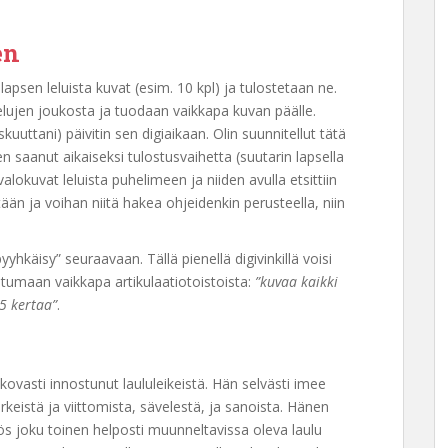
en
psen leluista kuvat (esim. 10 kpl) ja tulostetaan ne.
elujen joukosta ja tuodaan vaikkapa kuvan päälle.
kuuttani) päivitin sen digiaikaan. Olin suunnitellut tätä
en saanut aikaiseksi tulostusvaihetta (suutarin lapsella
valokuvat leluista puhelimeen ja niiden avulla etsittiin
tään ja voihan niitä hakea ohjeidenkin perusteella, niin
hkäisy” seuraavaan. Tällä pienellä digivinkillä voisi
tumaan vaikkapa artikulaatiotoistoista:
”kuvaa kaikki
 5 kertaa”
.
kovasti innostunut laululeikeistä. Hän selvästi imee
keistä ja viittomista, sävelestä, ja sanoista. Hänen
yös joku toinen helposti muunneltavissa oleva laulu