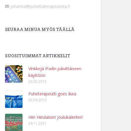
johanna@puhettaterapeutista.fi
SEURAA MINUA MYÖS TÄÄLLÄ
SUOSITUIMMAT ARTIKKELIT
Vinkkejä iPadin päivittäiseen
käyttöön
24.02.2015
Puheterapeutti goes Ikea
03.04.2016
Hiiri Hiirulaisen joulukalenteri
24.11.2021