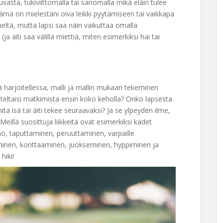
vasta, tukiviittomalla tai sanomalla mikä eläin tulee
 Tämä on mielestäni oiva leikki pyytämiseen tai vaikkapa
eltä, mutta lapsi saa näin vaikuttaa omalla
ja äiti saa välillä miettiä, miten esimerkiksi hai tai
tä harjoitellessa, malli ja mallin mukaan tekeminen
oiteltaisi matkimista ensin koko keholla? Onko lapsesta
 isä tai äiti tekee seuraavaksi? Ja se ylpeyden ilme,
 Meillä suosittuja liikkeitä ovat esimerkiksi kädet
no, taputtaminen, peruuttaminen, varpaille
iminen, konttaaminen, juokseminen, hyppiminen ja
hiki!