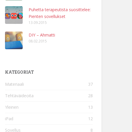
Puhetta terapeutista suosittelee:
Pienten sovellukset
13.09.2015
DIY – Ahmatti
08.02.2015
KATEGORIAT
Materiaali
37
Tehtäväideoita
28
Yleinen
13
iPad
12
Sovellus
8