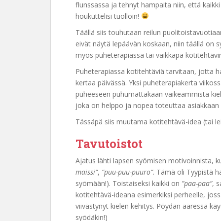
flunssassa ja tehnyt hampaita niin, että kaikki
houkuttelisi tuolloin!
Täällä siis touhutaan reilun puolitoistavuoti
eivät näytä lepäävän koskaan, niin täällä on 
myös puheterapiassa tai vaikkapa kotitehtävi
Puheterapiassa kotitehtäviä tarvitaan, jotta 
kertaa päivässä. Yksi puheterapiakerta viikos
puheeseen puhumattakaan vaikeammista kielen 
joka on helppo ja nopea toteuttaa asiakkaan 
Tässäpä siis muutama kotitehtävä-idea (tai le
Tavutoistot
Ajatus lähti lapsen syömisen motivoinnista, kun
maissi”
,
”puu-puu-puuro”
. Tämä oli Tyypistä h
syömään!). Toistaiseksi kaikki on
”paa-paa”
, 
kotitehtävä-ideana esimerkiksi perheelle, jossa
viivästynyt kielen kehitys. Pöydän ääressä käyd
syödäkin!)