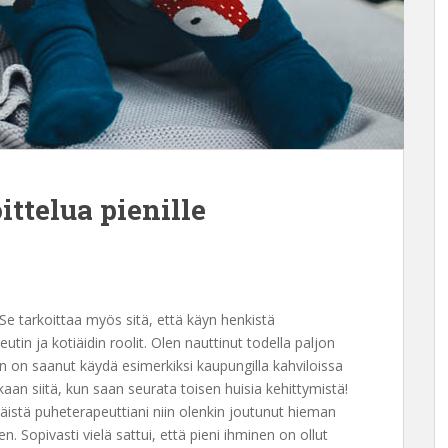
ttelua pienille
! Se tarkoittaa myös sitä, että käyn henkistä
tin ja kotiäidin roolit. Olen nauttinut todella paljon
 on saanut käydä esimerkiksi kaupungilla kahviloissa
kaan siitä, kun saan seurata toisen huisia kehittymistä!
äistä puheterapeuttiani niin olenkin joutunut hieman
 Sopivasti vielä sattui, että pieni ihminen on ollut