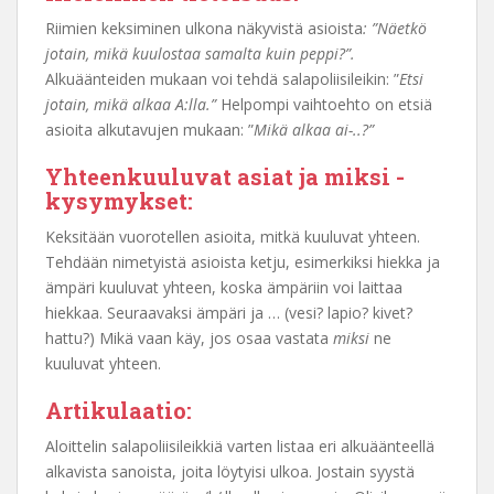
Riimien keksiminen ulkona näkyvistä asioista
: ”Näetkö
jotain, mikä kuulostaa samalta kuin peppi?”.
Alkuäänteiden mukaan voi tehdä salapoliisileikin: ”
Etsi
jotain, mikä alkaa A:lla.”
Helpompi vaihtoehto on etsiä
asioita alkutavujen mukaan: ”
Mikä alkaa ai-..?”
Yhteenkuuluvat asiat ja miksi -
kysymykset:
Keksitään vuorotellen asioita, mitkä kuuluvat yhteen.
Tehdään nimetyistä asioista ketju, esimerkiksi hiekka ja
ämpäri kuuluvat yhteen, koska ämpäriin voi laittaa
hiekkaa. Seuraavaksi ämpäri ja … (vesi? lapio? kivet?
hattu?) Mikä vaan käy, jos osaa vastata
miksi
ne
kuuluvat yhteen.
Artikulaatio:
Aloittelin salapoliisileikkiä varten listaa eri alkuäänteellä
alkavista sanoista, joita löytyisi ulkoa. Jostain syystä