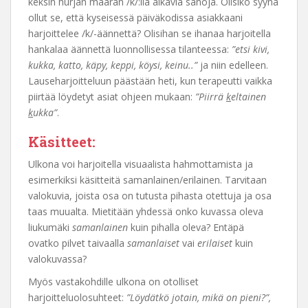
keksin hurjan määrän /k/:lla alkavia sanoja. Olisiko syynä
ollut se, että kyseisessä päiväkodissa asiakkaani
harjoittelee /k/-äännettä? Olisihan se ihanaa harjoitella
hankalaa äännettä luonnollisessa tilanteessa:
”etsi kivi,
kukka, katto, käpy, keppi, köysi, keinu..”
ja niin edelleen.
Lauseharjoitteluun päästään heti, kun terapeutti vaikka
piirtää löydetyt asiat ohjeen mukaan:
”Piirrä
k
eltainen
k
ukka”
.
Käsitteet:
Ulkona voi harjoitella visuaalista hahmottamista ja
esimerkiksi käsitteitä samanlainen/erilainen. Tarvitaan
valokuvia, joista osa on tutusta pihasta otettuja ja osa
taas muualta. Mietitään yhdessä onko kuvassa oleva
liukumäki
samanlainen
kuin pihalla oleva? Entäpä
ovatko pilvet taivaalla
samanlaiset
vai
erilaiset
kuin
valokuvassa?
Myös vastakohdille ulkona on otolliset
harjoitteluolosuhteet:
”Löydätkö jotain, mikä on pieni?”,