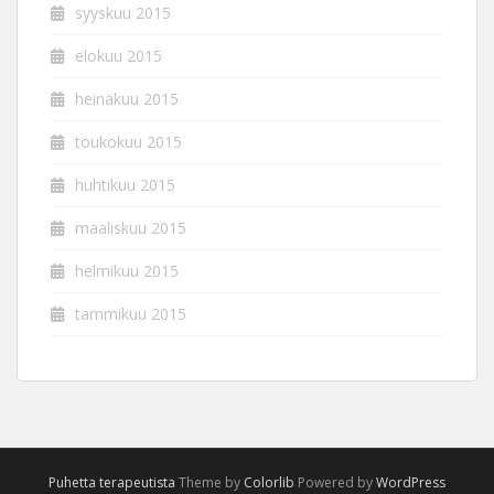
syyskuu 2015
elokuu 2015
heinäkuu 2015
toukokuu 2015
huhtikuu 2015
maaliskuu 2015
helmikuu 2015
tammikuu 2015
Puhetta terapeutista
Theme by
Colorlib
Powered by
WordPress