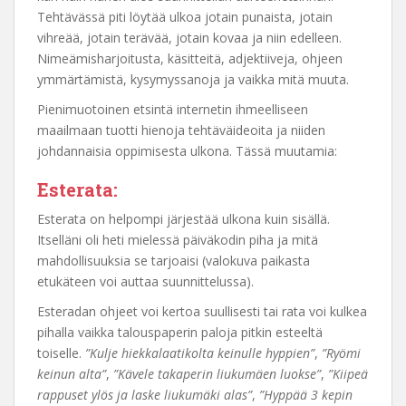
Tehtävässä piti löytää ulkoa jotain punaista, jotain
vihreää, jotain terävää, jotain kovaa ja niin edelleen.
Nimeämisharjoitusta, käsitteitä, adjektiiveja, ohjeen
ymmärtämistä, kysymyssanoja ja vaikka mitä muuta.
Pienimuotoinen etsintä internetin ihmeelliseen
maailmaan tuotti hienoja tehtäväideoita ja niiden
johdannaisia oppimisesta ulkona. Tässä muutamia:
Esterata:
Esterata on helpompi järjestää ulkona kuin sisällä.
Itselläni oli heti mielessä päiväkodin piha ja mitä
mahdollisuuksia se tarjoaisi (valokuva paikasta
etukäteen voi auttaa suunnittelussa).
Esteradan ohjeet voi kertoa suullisesti tai rata voi kulkea
pihalla vaikka talouspaperin paloja pitkin esteeltä
toiselle.
”Kulje hiekkalaatikolta keinulle hyppien”
,
”Ryömi
keinun alta”
,
”Kävele takaperin liukumäen luokse”
,
”Kiipeä
rappuset ylös ja laske liukumäki alas”
,
”Hyppää 3 kepin