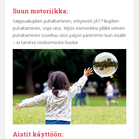
Suun motoriikka:
Saippuakuplien puhaltaminen, erityisesti JÄTTIkuplien
puhaltaminen, sopii ulos. Myös esimerkiksi pillillä veteen
puhaltaminen soveltuu ulos paljon paremmin kuin sisälle
– ei tarvitse roiskumisista huolia!
Aistit käyttöön: