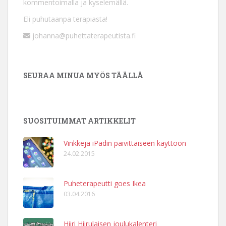
kommentoimalla ja kyselemällä.
Eli puhutaanpa terapiasta!
johanna@puhettaterapeutista.fi
SEURAA MINUA MYÖS TÄÄLLÄ
SUOSITUIMMAT ARTIKKELIT
Vinkkejä iPadin päivittäiseen käyttöön
24.02.2015
Puheterapeutti goes Ikea
03.04.2016
Hiiri Hiirulaisen joulukalenteri