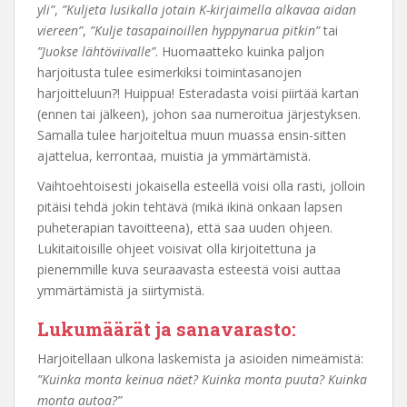
yli”
,
”Kuljeta lusikalla jotain K-kirjaimella alkavaa aidan
viereen”
,
”Kulje tasapainoillen hyppynarua pitkin”
tai
”Juokse lähtöviivalle”
. Huomaatteko kuinka paljon
harjoitusta tulee esimerkiksi toimintasanojen
harjoitteluun?! Huippua! Esteradasta voisi piirtää kartan
(ennen tai jälkeen), johon saa numeroitua järjestyksen.
Samalla tulee harjoiteltua muun muassa ensin-sitten
ajattelua, kerrontaa, muistia ja ymmärtämistä.
Vaihtoehtoisesti jokaisella esteellä voisi olla rasti, jolloin
pitäisi tehdä jokin tehtävä (mikä ikinä onkaan lapsen
puheterapian tavoitteena), että saa uuden ohjeen.
Lukitaitoisille ohjeet voisivat olla kirjoitettuna ja
pienemmille kuva seuraavasta esteestä voisi auttaa
ymmärtämistä ja siirtymistä.
Lukumäärät ja sanavarasto:
Harjoitellaan ulkona laskemista ja asioiden nimeämistä:
”Kuinka monta keinua näet? Kuinka monta puuta? Kuinka
monta autoa?”