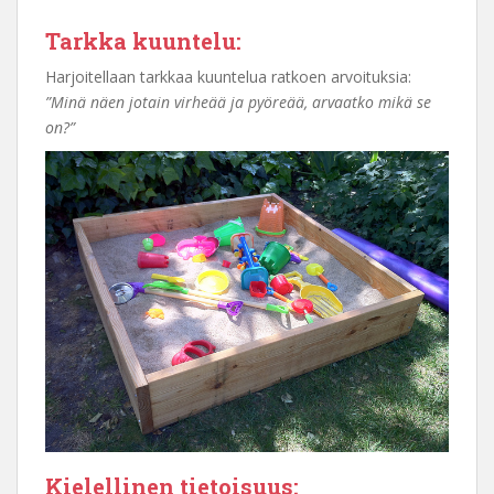
Tarkka kuuntelu:
Harjoitellaan tarkkaa kuuntelua ratkoen arvoituksia:
”Minä näen jotain virheää ja pyöreää, arvaatko mikä se
on?”
Kielellinen tietoisuus: