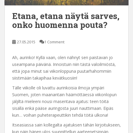
Etana, etana näytä sarves,
onko huomenna pouta?
27.05.2015
1 Comment
Ah, aurinko! Kyllä vaan, olen nähnyt sen paistavan jo
useampana päivänä. Innoistuin niin tästä valoilmiöstä,
että jopa minut sai viikonloppuna puutarhahommiin
siistimään takapihaa kevätkuosiin!
Tälle viikolle oli luvattu aurinkoisia ilmoja ympäri
Suomen, joten maanantain häämöttäessä viikonlopun
jäljiltä mieleeni nousi masentava ajatus: teen töitä
sisällä enkä pääse auringosta juuri nauttimaan. Eipäs
kun… voihan puheterapeuttikin tehdä töitä ulkona!
Itseasiassa sain kollegalta ajatuksen tähän kirjoitukseen,
kun näin hänen ulos suunnittellun aarteenetsinnän.