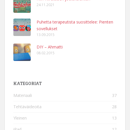
24.11.2021
Puhetta terapeutista suosittelee: Pienten
sovellukset
13.09.2015
DIY – Ahmatti
08.02.2015
KATEGORIAT
Materiaali
37
Tehtäväideoita
28
Yleinen
13
iPad
12