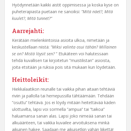
Hyödynnetään kaikki aistit oppimisessa ja koska kyse on
puheterapiasta puetaan ne sanoiksi:
”Mitä näet?, Mitä
kuulet?, Mitä tunnet?”
Aarrejahti:
Kerätään mielenkiintoisia asioita ulkoa, nimetään ja
keskustellaan niistä:
”Miksi valinta osui tähän? Millainen
se on? Mistä löysit sen?
” Etukäteen voi halutessaan
tehdä kuvallisen tai kirjoitetun ”muistilistan” asioista,
joita etsitään ja ruksia pois sitä mukaan kun löydetään.
Heittoleikit:
Hiekkalaatikon reunalle tai vaikka pihan aitaan tehtäviä
riviin ja pallolla tai hernepussilla tähtäämään. Tehdään
”osuttu” tehtävä. Jos ei löydy mitään heitettävää käden
ulottuvilta, lapsi voi sormella ”ampua” tai ”taikoa”
haluamansa sanan alas. Lapsi joko nimeää sanan tai
alkuäänteen, tai vaikka kuvailee arvoituksena minkä
aikuinen hakee. Saadaan me aikuisetkin vähän liikettä!